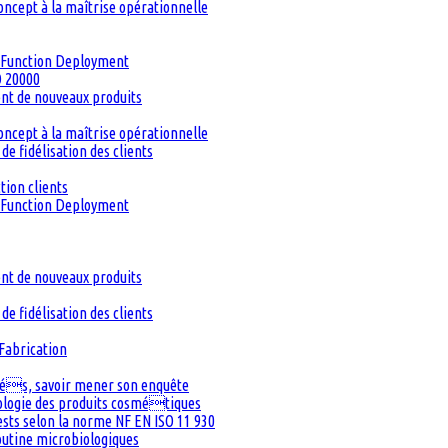
oncept à la maîtrise opérationnelle
ty Function Deployment
O 20000
ent de nouveaux produits
oncept à la maîtrise opérationnelle
de fidélisation des clients
tion clients
ty Function Deployment
ent de nouveaux produits
de fidélisation des clients
Fabrication
inés, savoir mener son enquête
iologie des produits cosmétiques
Tests selon la norme NF EN ISO 11 930
routine microbiologiques