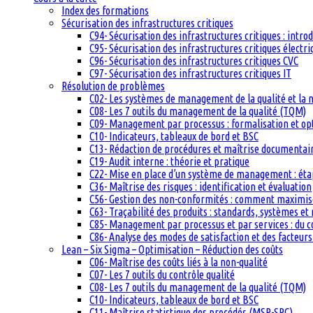
Index des formations
Sécurisation des infrastructures critiques
C94- Sécurisation des infrastructures critiques : intro
C95- Sécurisation des infrastructures critiques électri
C96- Sécurisation des infrastructures critiques CVC
C97- Sécurisation des infrastructures critiques IT
Résolution de problèmes
C02- Les systèmes de management de la qualité et la
C08- Les 7 outils du management de la qualité (TQM)
C09- Management par processus : formalisation et op
C10- Indicateurs, tableaux de bord et BSC
C13- Rédaction de procédures et maîtrise documentai
C19- Audit interne : théorie et pratique
C22- Mise en place d’un système de management : étape
C36- Maîtrise des risques : identification et évaluation
C56- Gestion des non-conformités : comment maximiser
C63- Traçabilité des produits : standards, systèmes et
C85- Management par processus et par services : du c
C86- Analyse des modes de satisfaction et des facteurs 
Lean – Six Sigma – Optimisation – Réduction des coûts
C06- Maîtrise des coûts liés à la non-qualité
C07- Les 7 outils du contrôle qualité
C08- Les 7 outils du management de la qualité (TQM)
C10- Indicateurs, tableaux de bord et BSC
C11- Maîtrise statistique des procédés (MSP-SPC)