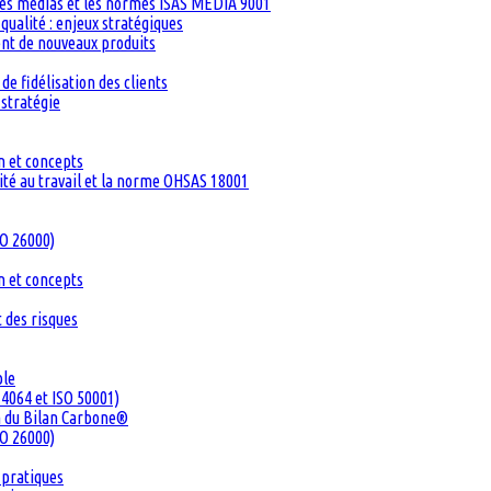
les médias et les normes ISAS MEDIA 9001
ualité : enjeux stratégiques
ent de nouveaux produits
de fidélisation des clients
 stratégie
n et concepts
té au travail et la norme OHSAS 18001
SO 26000)
n et concepts
 des risques
ble
4064 et ISO 50001)
n du Bilan Carbone®
SO 26000)
 pratiques