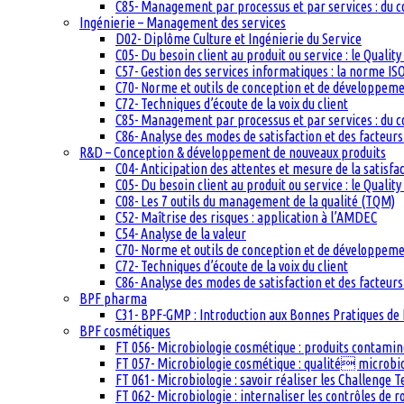
C85- Management par processus et par services : du c
Ingénierie – Management des services
D02- Diplôme Culture et Ingénierie du Service
C05- Du besoin client au produit ou service : le Quali
C57- Gestion des services informatiques : la norme IS
C70- Norme et outils de conception et de développem
C72- Techniques d’écoute de la voix du client
C85- Management par processus et par services : du c
C86- Analyse des modes de satisfaction et des facteurs 
R&D – Conception & développement de nouveaux produits
C04- Anticipation des attentes et mesure de la satisfac
C05- Du besoin client au produit ou service : le Quali
C08- Les 7 outils du management de la qualité (TQM)
C52- Maîtrise des risques : application à l’AMDEC
C54- Analyse de la valeur
C70- Norme et outils de conception et de développem
C72- Techniques d’écoute de la voix du client
C86- Analyse des modes de satisfaction et des facteurs 
BPF pharma
C31- BPF-GMP : Introduction aux Bonnes Pratiques de 
BPF cosmétiques
FT 056- Microbiologie cosmétique : produits contam
FT 057- Microbiologie cosmétique : qualité microb
FT 061- Microbiologie : savoir réaliser les Challenge 
FT 062- Microbiologie : internaliser les contrôles de 