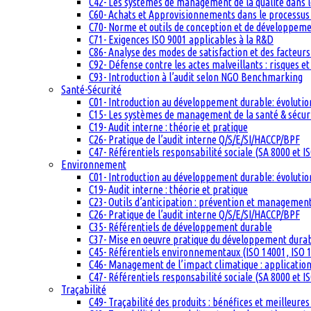
C42- Les systèmes de management de la qualité dans 
C60- Achats et Approvisionnements dans le processus q
C70- Norme et outils de conception et de développem
C71- Exigences ISO 9001 applicables à la R&D
C86- Analyse des modes de satisfaction et des facteurs 
C92- Défense contre les actes malveillants : risques et
C93- Introduction à l’audit selon NGO Benchmarking
Santé-Sécurité
C01- Introduction au développement durable: évolutio
C15- Les systèmes de management de la santé & sécuri
C19- Audit interne : théorie et pratique
C26- Pratique de l’audit interne Q/S/E/SI/HACCP/BPF
C47- Référentiels responsabilité sociale (SA 8000 et I
Environnement
C01- Introduction au développement durable: évolutio
C19- Audit interne : théorie et pratique
C23- Outils d’anticipation : prévention et management
C26- Pratique de l’audit interne Q/S/E/SI/HACCP/BPF
C35- Référentiels de développement durable
C37- Mise en oeuvre pratique du développement dura
C45- Référentiels environnementaux (ISO 14001, ISO 1
C46- Management de l’impact climatique : applicatio
C47- Référentiels responsabilité sociale (SA 8000 et I
Traçabilité
C49- Traçabilité des produits : bénéfices et meilleures