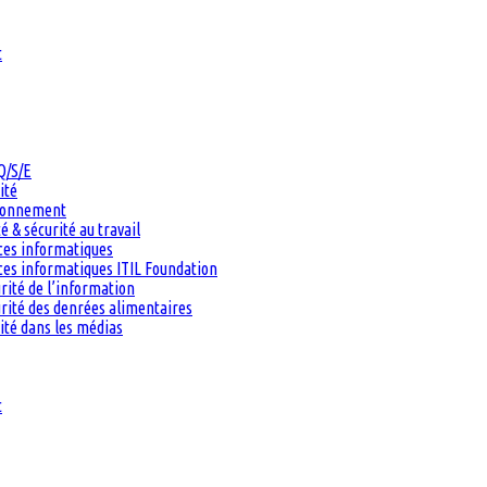
t
Q/S/E
ité
ironnement
 & sécurité au travail
ces informatiques
es informatiques ITIL Foundation
rité de l’information
rité des denrées alimentaires
ité dans les médias
t