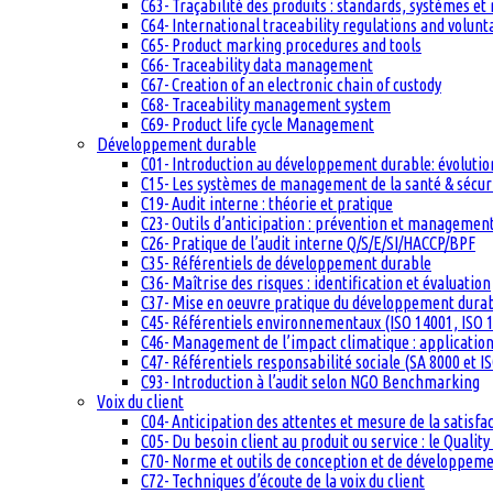
C63- Traçabilité des produits : standards, systèmes et
C64- International traceability regulations and volun
C65- Product marking procedures and tools
C66- Traceability data management
C67- Creation of an electronic chain of custody
C68- Traceability management system
C69- Product life cycle Management
Développement durable
C01- Introduction au développement durable: évolutio
C15- Les systèmes de management de la santé & sécuri
C19- Audit interne : théorie et pratique
C23- Outils d’anticipation : prévention et management
C26- Pratique de l’audit interne Q/S/E/SI/HACCP/BPF
C35- Référentiels de développement durable
C36- Maîtrise des risques : identification et évaluation
C37- Mise en oeuvre pratique du développement dura
C45- Référentiels environnementaux (ISO 14001, ISO 1
C46- Management de l’impact climatique : applicatio
C47- Référentiels responsabilité sociale (SA 8000 et I
C93- Introduction à l’audit selon NGO Benchmarking
Voix du client
C04- Anticipation des attentes et mesure de la satisfac
C05- Du besoin client au produit ou service : le Quali
C70- Norme et outils de conception et de développem
C72- Techniques d’écoute de la voix du client