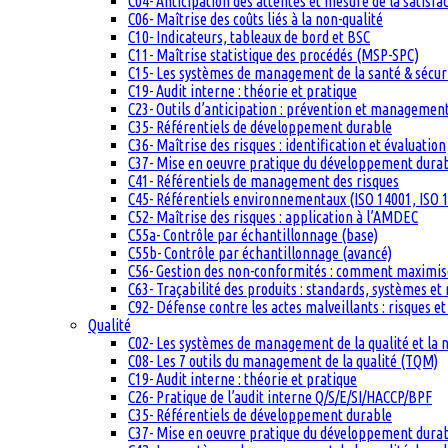
C04- Anticipation des attentes et mesure de la satisfac
C06- Maîtrise des coûts liés à la non-qualité
C10- Indicateurs, tableaux de bord et BSC
C11- Maîtrise statistique des procédés (MSP-SPC)
C15- Les systèmes de management de la santé & sécuri
C19- Audit interne : théorie et pratique
C23- Outils d’anticipation : prévention et management
C35- Référentiels de développement durable
C36- Maîtrise des risques : identification et évaluation
C37- Mise en oeuvre pratique du développement dura
C41- Référentiels de management des risques
C45- Référentiels environnementaux (ISO 14001, ISO 1
C52- Maîtrise des risques : application à l’AMDEC
C55a- Contrôle par échantillonnage (base)
C55b- Contrôle par échantillonnage (avancé)
C56- Gestion des non-conformités : comment maximiser
C63- Traçabilité des produits : standards, systèmes et
C92- Défense contre les actes malveillants : risques et
Qualité
C02- Les systèmes de management de la qualité et la
C08- Les 7 outils du management de la qualité (TQM)
C19- Audit interne : théorie et pratique
C26- Pratique de l’audit interne Q/S/E/SI/HACCP/BPF
C35- Référentiels de développement durable
C37- Mise en oeuvre pratique du développement dura