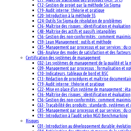
C12- Gestion de projet par la méthode Six Sigma
C19- Audit interne : théorie et pratique
C20- Introduction à la méthode 5S
C24- Outils Six Sigma de résolution de problèmes
C36- Maîtrise des risques : identification et évaluation
C48- Maîtrise des actifs et passifs intangibles
C56- Gestion des non-conformités : comment maximiser
C59- Lean Management : outils et méthode
C85- Management par processus et par services : du c
C86- Analyse des modes de satisfaction et des facteurs 
Certification des systèmes de management
C02- Les systèmes de management de la qualité et la
C09- Management par processus : formalisation et op
C10- Indicateurs, tableaux de bord et BSC
C13- Rédaction de procédures et maîtrise documentai
C19- Audit interne : théorie et pratique
C22- Mise en place d’un système de management : étape
C36- Maîtrise des risques : identification et évaluation
C56- Gestion des non-conformités : comment maximiser
C63- Traçabilité des produits : standards, systèmes et
C85- Management par processus et par services : du c
C93- Introduction à l’audit selon NGO Benchmarking
Risques
C01- Introduction au développement durable: évolutio