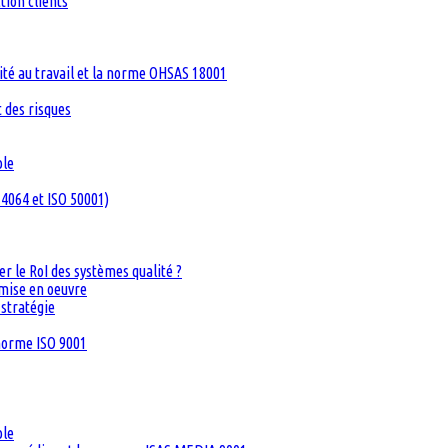
tion clients
té au travail et la norme OHSAS 18001
 des risques
ble
4064 et ISO 50001)
 le RoI des systèmes qualité ?
 mise en oeuvre
 stratégie
 norme ISO 9001
ble