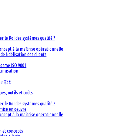
 le RoI des systèmes qualité ?
oncept à la maîtrise opérationnelle
de fidélisation des clients
 norme ISO 9001
timisation
re QSE
s, outils et coûts
 le RoI des systèmes qualité ?
 mise en oeuvre
oncept à la maîtrise opérationnelle
n et concepts