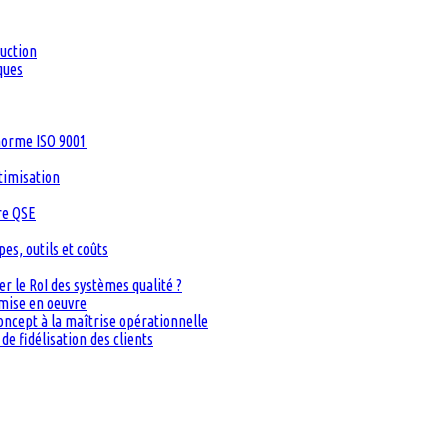
duction
ques
 norme ISO 9001
timisation
re QSE
s, outils et coûts
 le RoI des systèmes qualité ?
 mise en oeuvre
oncept à la maîtrise opérationnelle
de fidélisation des clients