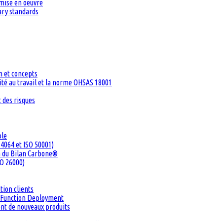
 mise en oeuvre
tary standards
n et concepts
té au travail et la norme OHSAS 18001
 des risques
ble
4064 et ISO 50001)
n du Bilan Carbone®
SO 26000)
tion clients
ty Function Deployment
ent de nouveaux produits