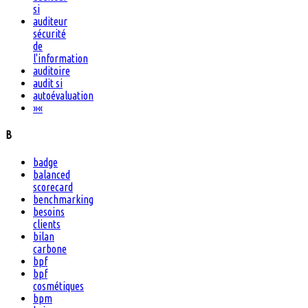
si
auditeur
sécurité
de
l'information
auditoire
audit si
autoévaluation
»
«
B
badge
balanced
scorecard
benchmarking
besoins
clients
bilan
carbone
bpf
bpf
cosmétiques
bpm