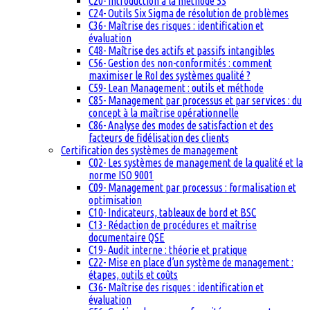
C20- Introduction à la méthode 5S
C24- Outils Six Sigma de résolution de problèmes
C36- Maîtrise des risques : identification et
évaluation
C48- Maîtrise des actifs et passifs intangibles
C56- Gestion des non-conformités : comment
maximiser le RoI des systèmes qualité ?
C59- Lean Management : outils et méthode
C85- Management par processus et par services : du
concept à la maîtrise opérationnelle
C86- Analyse des modes de satisfaction et des
facteurs de fidélisation des clients
Certification des systèmes de management
C02- Les systèmes de management de la qualité et la
norme ISO 9001
C09- Management par processus : formalisation et
optimisation
C10- Indicateurs, tableaux de bord et BSC
C13- Rédaction de procédures et maîtrise
documentaire QSE
C19- Audit interne : théorie et pratique
C22- Mise en place d’un système de management :
étapes, outils et coûts
C36- Maîtrise des risques : identification et
évaluation