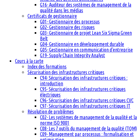
G16- Auditeur des systèmes de management de la
qualité dans les médias
Certificats de gestionnaire
G01- Gestionnaire des processus
G02- Gestionnaire des risques
G03- Gestionnaire de projet Lean Six Sigma Green
Belt
G04- Gestionnaire en développement durable
G05- Gestionnaire en communication d’entreprise
G19- Supply Chain Integrity Analyst
Cours à la carte
Index des formations
Sécurisation des infrastructures critiques
C94- Sécurisation des infrastructures critiques :
introduction
C95- Sécurisation des infrastructures critiques
électriques
C96- Sécurisation des infrastructures critiques CVC
C97- Sécurisation des infrastructures critiques IT
Résolution de problèmes
C02- Les systèmes de management de la qualité et la
norme ISO 9001
C08- Les 7 outils du management de la qualité (TQM)
C09- Management par processus : formalisation et
optimisation