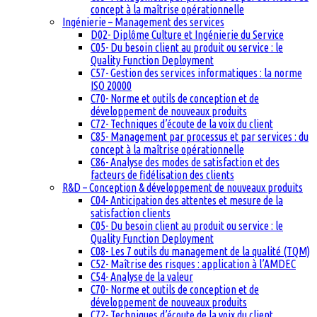
concept à la maîtrise opérationnelle
Ingénierie – Management des services
D02- Diplôme Culture et Ingénierie du Service
C05- Du besoin client au produit ou service : le
Quality Function Deployment
C57- Gestion des services informatiques : la norme
ISO 20000
C70- Norme et outils de conception et de
développement de nouveaux produits
C72- Techniques d’écoute de la voix du client
C85- Management par processus et par services : du
concept à la maîtrise opérationnelle
C86- Analyse des modes de satisfaction et des
facteurs de fidélisation des clients
R&D – Conception & développement de nouveaux produits
C04- Anticipation des attentes et mesure de la
satisfaction clients
C05- Du besoin client au produit ou service : le
Quality Function Deployment
C08- Les 7 outils du management de la qualité (TQM)
C52- Maîtrise des risques : application à l’AMDEC
C54- Analyse de la valeur
C70- Norme et outils de conception et de
développement de nouveaux produits
C72- Techniques d’écoute de la voix du client