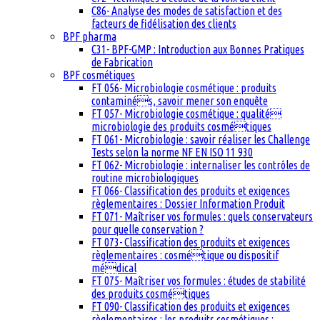
C86- Analyse des modes de satisfaction et des
facteurs de fidélisation des clients
BPF pharma
C31- BPF-GMP : Introduction aux Bonnes Pratiques
de Fabrication
BPF cosmétiques
FT 056- Microbiologie cosmétique : produits
contaminés, savoir mener son enquête
FT 057- Microbiologie cosmétique : qualité
microbiologie des produits cosmétiques
FT 061- Microbiologie : savoir réaliser les Challenge
Tests selon la norme NF EN ISO 11 930
FT 062- Microbiologie : internaliser les contrôles de
routine microbiologiques
FT 066- Classification des produits et exigences
règlementaires : Dossier Information Produit
FT 071- Maîtriser vos formules : quels conservateurs
pour quelle conservation ?
FT 073- Classification des produits et exigences
règlementaires : cosmétique ou dispositif
médical
FT 075- Maîtriser vos formules : études de stabilité
des produits cosmétiques
FT 090- Classification des produits et exigences
règlementaires : les produits cosmétiques :