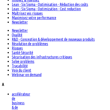
Innovez & fidélisez
Lean - Six Sigma - Optimisation - Réduction des coûts
Lean - Six Sigma - Optimization - Cost reduction
Maîtrisez vos risques
Maximisez votre performance
Newsletter
Newsletter
Qualité
R&D - Conception & développement de nouveaux produits
Résolution de problèmes
Risques
Santé-Sécurité
Sécurisation des infrastructures critiques
Solve problems
Traçabilité
Voix du client
Webinar on demand
A
accélérateur
de
business
& de