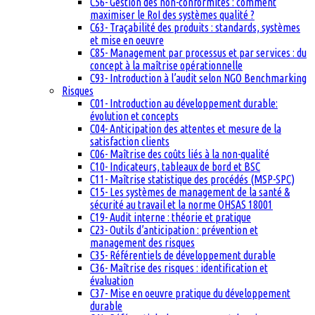
C56- Gestion des non-conformités : comment
maximiser le RoI des systèmes qualité ?
C63- Traçabilité des produits : standards, systèmes
et mise en oeuvre
C85- Management par processus et par services : du
concept à la maîtrise opérationnelle
C93- Introduction à l’audit selon NGO Benchmarking
Risques
C01- Introduction au développement durable:
évolution et concepts
C04- Anticipation des attentes et mesure de la
satisfaction clients
C06- Maîtrise des coûts liés à la non-qualité
C10- Indicateurs, tableaux de bord et BSC
C11- Maîtrise statistique des procédés (MSP-SPC)
C15- Les systèmes de management de la santé &
sécurité au travail et la norme OHSAS 18001
C19- Audit interne : théorie et pratique
C23- Outils d’anticipation : prévention et
management des risques
C35- Référentiels de développement durable
C36- Maîtrise des risques : identification et
évaluation
C37- Mise en oeuvre pratique du développement
durable