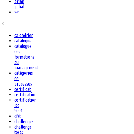
brian
p. hall
»
«
C
calendrier
catalogue
catalogue
des
formations
au
management
catégories
de
processus
certificat
certification
certification
iso
9001
cfst
challenges
challenge
tests