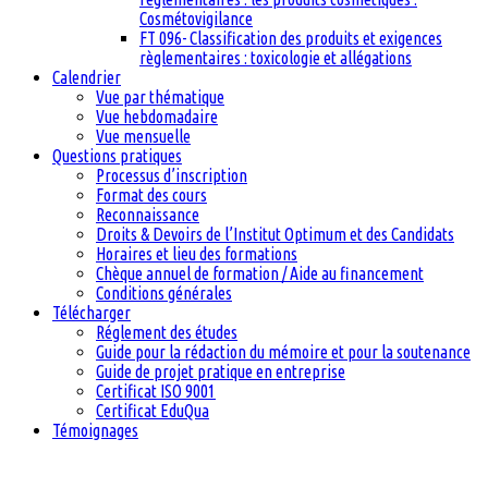
Cosmétovigilance
FT 096- Classification des produits et exigences
règlementaires : toxicologie et allégations
Calendrier
Vue par thématique
Vue hebdomadaire
Vue mensuelle
Questions pratiques
Processus d’inscription
Format des cours
Reconnaissance
Droits & Devoirs de l’Institut Optimum et des Candidats
Horaires et lieu des formations
Chèque annuel de formation / Aide au financement
Conditions générales
Télécharger
Réglement des études
Guide pour la rédaction du mémoire et pour la soutenance
Guide de projet pratique en entreprise
Certificat ISO 9001
Certificat EduQua
Témoignages