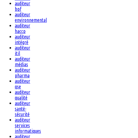
auditeur
bpf
auditeur
environnemental
auditeur
haccp
auditeur
intégré
auditeur
itil
auditeur
médias
auditeur
pharma
auditeur
qse
auditeur
qualité
auditeur
santé-
sécurité
auditeur
services
informatiques
auditeur