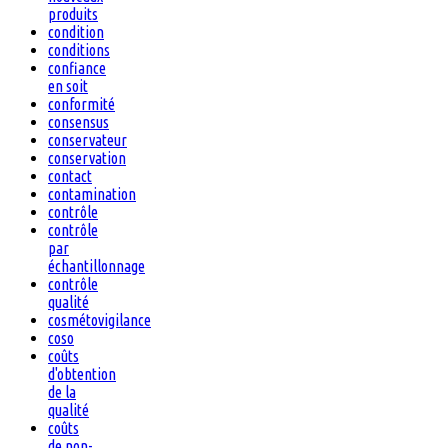
produits
condition
conditions
confiance
en soit
conformité
consensus
conservateur
conservation
contact
contamination
contrôle
contrôle
par
échantillonnage
contrôle
qualité
cosmétovigilance
coso
coûts
d'obtention
de la
qualité
coûts
de non-