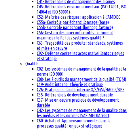
C41- Référentiels de management des risques
C45- Référentiels environnementaux (ISO 14001, ISO
14064 et ISO 50001)
C52- Maîtrise des risques : application à l’AMDEC
C55a- Contrôle par échantillonnage (base)
C55b- Contrôle par échantillonnage (avancé)
C56- Gestion des non-conformités : comment
maximiser le RoI des systèmes qualité ?
C63- Traçabilité des produits : standards, systèmes
et mise en oeuvre
C92- Défense contre les actes malveillants : risques
et stratégie
Qualité
C02- Les systèmes de management de la qualité et la
norme ISO 9001
C08- Les 7 outils du management de la qualité (TQM)
C19- Audit interne : théorie et pratique
C26- Pratique de l’audit interne Q/S/E/SI/HACCP/BPF
C35- Référentiels de développement durable
C37- Mise en oeuvre pratique du développement
durable
C42- Les systèmes de management de la qualité dans
les médias et les normes ISAS MEDIA 9001
C60- Achats et Approvisionnements dans le
processus qualité : enjeux stratégiques