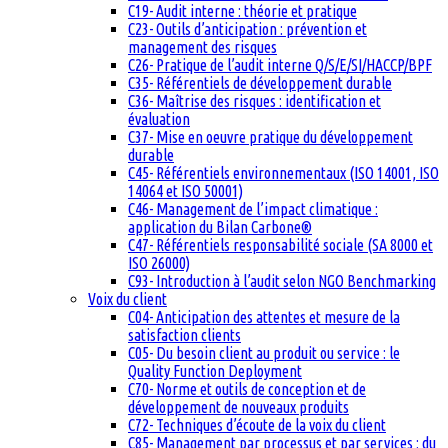
C19- Audit interne : théorie et pratique
C23- Outils d’anticipation : prévention et
management des risques
C26- Pratique de l’audit interne Q/S/E/SI/HACCP/BPF
C35- Référentiels de développement durable
C36- Maîtrise des risques : identification et
évaluation
C37- Mise en oeuvre pratique du développement
durable
C45- Référentiels environnementaux (ISO 14001, ISO
14064 et ISO 50001)
C46- Management de l’impact climatique :
application du Bilan Carbone®
C47- Référentiels responsabilité sociale (SA 8000 et
ISO 26000)
C93- Introduction à l’audit selon NGO Benchmarking
Voix du client
C04- Anticipation des attentes et mesure de la
satisfaction clients
C05- Du besoin client au produit ou service : le
Quality Function Deployment
C70- Norme et outils de conception et de
développement de nouveaux produits
C72- Techniques d’écoute de la voix du client
C85- Management par processus et par services : du