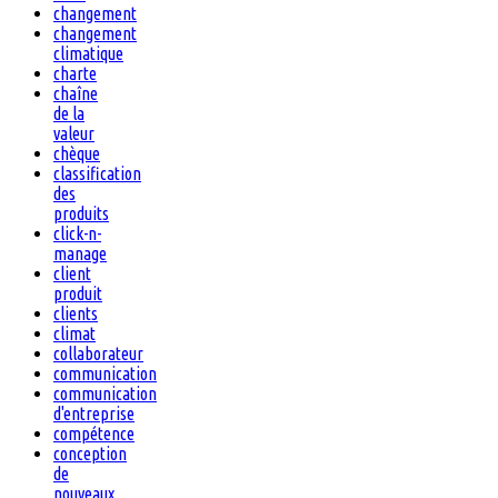
changement
changement
climatique
charte
chaîne
de la
valeur
chèque
classification
des
produits
click-n-
manage
client
produit
clients
climat
collaborateur
communication
communication
d'entreprise
compétence
conception
de
nouveaux