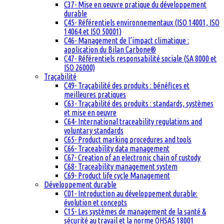
C37- Mise en oeuvre pratique du développement
durable
C45- Référentiels environnementaux (ISO 14001, ISO
14064 et ISO 50001)
C46- Management de l’impact climatique :
application du Bilan Carbone®
C47- Référentiels responsabilité sociale (SA 8000 et
ISO 26000)
Traçabilité
C49- Traçabilité des produits : bénéfices et
meilleures pratiques
C63- Traçabilité des produits : standards, systèmes
et mise en oeuvre
C64- International traceability regulations and
voluntary standards
C65- Product marking procedures and tools
C66- Traceability data management
C67- Creation of an electronic chain of custody
C68- Traceability management system
C69- Product life cycle Management
Développement durable
C01- Introduction au développement durable:
évolution et concepts
C15- Les systèmes de management de la santé &
sécurité au travail et la norme OHSAS 18001