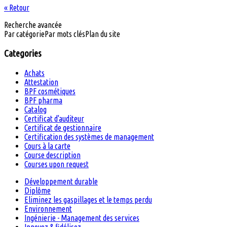
« Retour
Recherche avancée
Par catégorie
Par mots clés
Plan du site
Categories
Achats
Attestation
BPF cosmétiques
BPF pharma
Catalog
Certificat d'auditeur
Certificat de gestionnaire
Certification des systèmes de management
Cours à la carte
Course description
Courses upon request
Développement durable
Diplôme
Eliminez les gaspillages et le temps perdu
Environnement
Ingénierie - Management des services