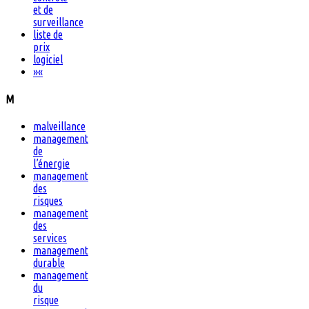
et de
surveillance
liste de
prix
logiciel
»
«
M
malveillance
management
de
l’énergie
management
des
risques
management
des
services
management
durable
management
du
risque