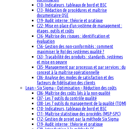
C10- Indicateurs, tableaux de bord et BSC
C13- Rédaction de procédures et maîtrise
documentaire QSE
C19- Audit interne : théorie et pratique
C22- Mise en place d’un système de management :
étapes, outils et coûts
C36- Maîtrise des risques : identification et
évaluation
C56- Gestion des non-conformités : comment
maximiser le RoI des systèmes qualité ?
C63- Traçabilité des produits : standards, systèmes
et mise en oeuvre
C85- Management par processus et par services : du
concept à la maîtrise opérationnelle
C86- Analyse des modes de satisfaction et des
facteurs de fidélisation des clients
Lean – Six Sigma – Optimisation – Réduction des coûts
C06- Maîtrise des coûts liés à la non-qualité
C07- Les 7 outils du contrôle qualité
C08- Les 7 outils du management de la qualité (TQM)
C10- Indicateurs, tableaux de bord et BSC
C11- Maîtrise statistique des procédés (MSP-SPC)
C12- Gestion de projet par la méthode Six Sigma
C19- Audit interne : théorie et pratique