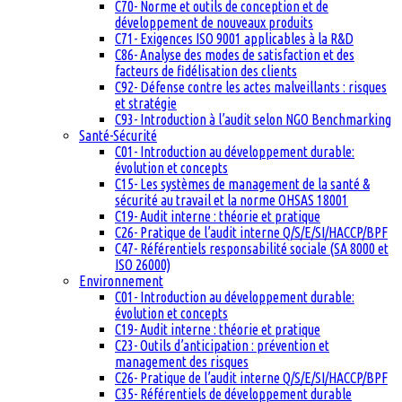
C70- Norme et outils de conception et de
développement de nouveaux produits
C71- Exigences ISO 9001 applicables à la R&D
C86- Analyse des modes de satisfaction et des
facteurs de fidélisation des clients
C92- Défense contre les actes malveillants : risques
et stratégie
C93- Introduction à l’audit selon NGO Benchmarking
Santé-Sécurité
C01- Introduction au développement durable:
évolution et concepts
C15- Les systèmes de management de la santé &
sécurité au travail et la norme OHSAS 18001
C19- Audit interne : théorie et pratique
C26- Pratique de l’audit interne Q/S/E/SI/HACCP/BPF
C47- Référentiels responsabilité sociale (SA 8000 et
ISO 26000)
Environnement
C01- Introduction au développement durable:
évolution et concepts
C19- Audit interne : théorie et pratique
C23- Outils d’anticipation : prévention et
management des risques
C26- Pratique de l’audit interne Q/S/E/SI/HACCP/BPF
C35- Référentiels de développement durable