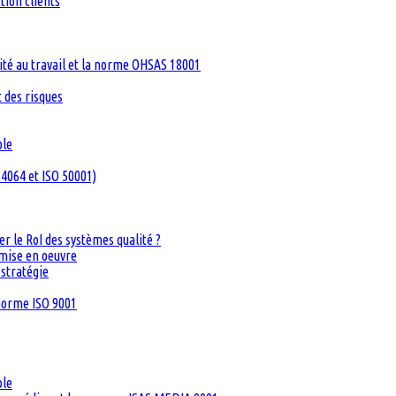
tion clients
té au travail et la norme OHSAS 18001
 des risques
ble
4064 et ISO 50001)
 le RoI des systèmes qualité ?
 mise en oeuvre
 stratégie
 norme ISO 9001
ble