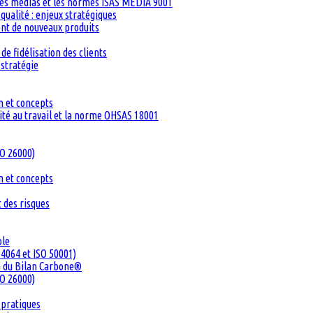
les médias et les normes ISAS MEDIA 9001
ualité : enjeux stratégiques
ent de nouveaux produits
de fidélisation des clients
 stratégie
n et concepts
té au travail et la norme OHSAS 18001
SO 26000)
n et concepts
 des risques
ble
4064 et ISO 50001)
n du Bilan Carbone®
SO 26000)
 pratiques