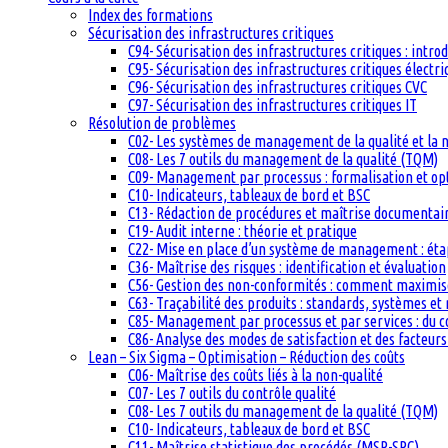
Index des formations
Sécurisation des infrastructures critiques
C94- Sécurisation des infrastructures critiques : intro
C95- Sécurisation des infrastructures critiques électri
C96- Sécurisation des infrastructures critiques CVC
C97- Sécurisation des infrastructures critiques IT
Résolution de problèmes
C02- Les systèmes de management de la qualité et la
C08- Les 7 outils du management de la qualité (TQM)
C09- Management par processus : formalisation et op
C10- Indicateurs, tableaux de bord et BSC
C13- Rédaction de procédures et maîtrise documentai
C19- Audit interne : théorie et pratique
C22- Mise en place d’un système de management : étape
C36- Maîtrise des risques : identification et évaluation
C56- Gestion des non-conformités : comment maximiser
C63- Traçabilité des produits : standards, systèmes et
C85- Management par processus et par services : du c
C86- Analyse des modes de satisfaction et des facteurs 
Lean – Six Sigma – Optimisation – Réduction des coûts
C06- Maîtrise des coûts liés à la non-qualité
C07- Les 7 outils du contrôle qualité
C08- Les 7 outils du management de la qualité (TQM)
C10- Indicateurs, tableaux de bord et BSC
C11- Maîtrise statistique des procédés (MSP-SPC)