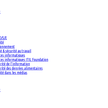
t
Q/S/E
ité
ironnement
 & sécurité au travail
ces informatiques
es informatiques ITIL Foundation
rité de l’information
rité des denrées alimentaires
ité dans les médias
t