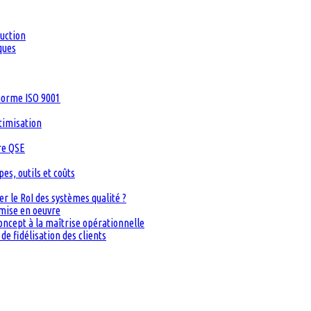
duction
ques
 norme ISO 9001
timisation
re QSE
s, outils et coûts
 le RoI des systèmes qualité ?
 mise en oeuvre
oncept à la maîtrise opérationnelle
de fidélisation des clients