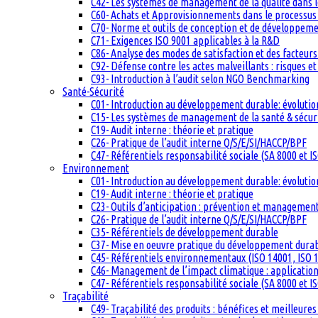
C42- Les systèmes de management de la qualité dans 
C60- Achats et Approvisionnements dans le processus q
C70- Norme et outils de conception et de développem
C71- Exigences ISO 9001 applicables à la R&D
C86- Analyse des modes de satisfaction et des facteurs 
C92- Défense contre les actes malveillants : risques et
C93- Introduction à l’audit selon NGO Benchmarking
Santé-Sécurité
C01- Introduction au développement durable: évolutio
C15- Les systèmes de management de la santé & sécuri
C19- Audit interne : théorie et pratique
C26- Pratique de l’audit interne Q/S/E/SI/HACCP/BPF
C47- Référentiels responsabilité sociale (SA 8000 et I
Environnement
C01- Introduction au développement durable: évolutio
C19- Audit interne : théorie et pratique
C23- Outils d’anticipation : prévention et management
C26- Pratique de l’audit interne Q/S/E/SI/HACCP/BPF
C35- Référentiels de développement durable
C37- Mise en oeuvre pratique du développement dura
C45- Référentiels environnementaux (ISO 14001, ISO 1
C46- Management de l’impact climatique : applicatio
C47- Référentiels responsabilité sociale (SA 8000 et I
Traçabilité
C49- Traçabilité des produits : bénéfices et meilleures