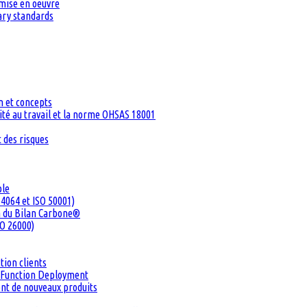
 mise en oeuvre
tary standards
n et concepts
té au travail et la norme OHSAS 18001
 des risques
ble
4064 et ISO 50001)
n du Bilan Carbone®
SO 26000)
tion clients
ty Function Deployment
ent de nouveaux produits