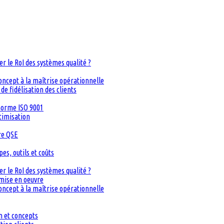
 le RoI des systèmes qualité ?
oncept à la maîtrise opérationnelle
de fidélisation des clients
 norme ISO 9001
timisation
re QSE
s, outils et coûts
 le RoI des systèmes qualité ?
 mise en oeuvre
oncept à la maîtrise opérationnelle
n et concepts