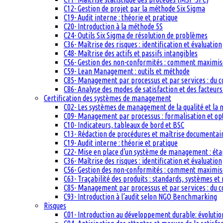
C12- Gestion de projet par la méthode Six Sigma
C19- Audit interne : théorie et pratique
C20- Introduction à la méthode 5S
C24- Outils Six Sigma de résolution de problèmes
C36- Maîtrise des risques : identification et évaluation
C48- Maîtrise des actifs et passifs intangibles
C56- Gestion des non-conformités : comment maximiser
C59- Lean Management : outils et méthode
C85- Management par processus et par services : du c
C86- Analyse des modes de satisfaction et des facteurs 
Certification des systèmes de management
C02- Les systèmes de management de la qualité et la
C09- Management par processus : formalisation et op
C10- Indicateurs, tableaux de bord et BSC
C13- Rédaction de procédures et maîtrise documentai
C19- Audit interne : théorie et pratique
C22- Mise en place d’un système de management : étape
C36- Maîtrise des risques : identification et évaluation
C56- Gestion des non-conformités : comment maximiser
C63- Traçabilité des produits : standards, systèmes et
C85- Management par processus et par services : du c
C93- Introduction à l’audit selon NGO Benchmarking
Risques
C01- Introduction au développement durable: évolutio