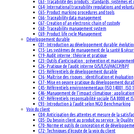
C63- Traçabilité des produits : standards, systèmes et
C64- International traceability regulations and volun
C65- Product marking procedures and tools
C66- Traceability data management
C67- Creation of an electronic chain of custody
C68- Traceability management system
C69- Product life cycle Management
Développement durable
C01- Introduction au développement durable: évolutio
C15- Les systèmes de management de la santé & sécuri
C19- Audit interne : théorie et pratique
C23- Outils d’anticipation : prévention et management
C26- Pratique de l’audit interne Q/S/E/SI/HACCP/BPF
C35- Référentiels de développement durable
C36- Maîtrise des risques : identification et évaluation
C37- Mise en oeuvre pratique du développement dura
C45- Référentiels environnementaux (ISO 14001, ISO 1
C46- Management de l’impact climatique : applicatio
C47- Référentiels responsabilité sociale (SA 8000 et I
C93- Introduction à l’audit selon NGO Benchmarking
Voix du client
C04- Anticipation des attentes et mesure de la satisfac
C05- Du besoin client au produit ou service : le Quali
C70- Norme et outils de conception et de développem
C72- Techniques d’écoute de la voix du client