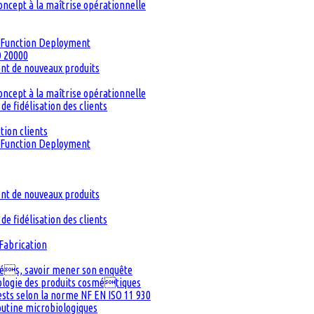
oncept à la maîtrise opérationnelle
ty Function Deployment
O 20000
ent de nouveaux produits
oncept à la maîtrise opérationnelle
de fidélisation des clients
tion clients
ty Function Deployment
ent de nouveaux produits
de fidélisation des clients
Fabrication
inés, savoir mener son enquête
iologie des produits cosmétiques
Tests selon la norme NF EN ISO 11 930
routine microbiologiques