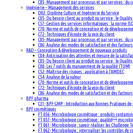
C85- Management par processus et par services : du c
Ingénierie – Management des services
D02- Diplôme Culture et Ingénierie du Service
C05- Du besoin client au produit ou service : le Quali
C57- Gestion des services informatiques : la norme IS
C70- Norme et outils de conception et de développem
C72- Techniques d’écoute de la voix du client
C85- Management par processus et par services : du c
C86- Analyse des modes de satisfaction et des facteurs 
R&D – Conception & développement de nouveaux produits
C04- Anticipation des attentes et mesure de la satisfac
C05- Du besoin client au produit ou service : le Quali
C08- Les 7 outils du management de la qualité (TQM)
C52- Maîtrise des risques : application à l’AMDEC
C54- Analyse de la valeur
C70- Norme et outils de conception et de développem
C72- Techniques d’écoute de la voix du client
C86- Analyse des modes de satisfaction et des facteurs 
BPF pharma
C31- BPF-GMP : Introduction aux Bonnes Pratiques de 
BPF cosmétiques
FT 056- Microbiologie cosmétique : produits contam
FT 057- Microbiologie cosmétique : qualité microb
FT 061- Microbiologie : savoir réaliser les Challenge 
FT 062- Microbiologie : internaliser les contrôles de 