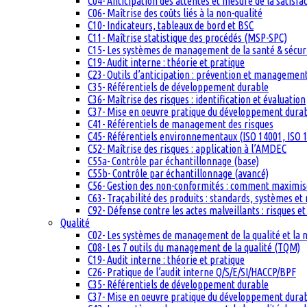
C04- Anticipation des attentes et mesure de la satisfac
C06- Maîtrise des coûts liés à la non-qualité
C10- Indicateurs, tableaux de bord et BSC
C11- Maîtrise statistique des procédés (MSP-SPC)
C15- Les systèmes de management de la santé & sécuri
C19- Audit interne : théorie et pratique
C23- Outils d’anticipation : prévention et management
C35- Référentiels de développement durable
C36- Maîtrise des risques : identification et évaluation
C37- Mise en oeuvre pratique du développement dura
C41- Référentiels de management des risques
C45- Référentiels environnementaux (ISO 14001, ISO 1
C52- Maîtrise des risques : application à l’AMDEC
C55a- Contrôle par échantillonnage (base)
C55b- Contrôle par échantillonnage (avancé)
C56- Gestion des non-conformités : comment maximiser
C63- Traçabilité des produits : standards, systèmes et
C92- Défense contre les actes malveillants : risques et
Qualité
C02- Les systèmes de management de la qualité et la
C08- Les 7 outils du management de la qualité (TQM)
C19- Audit interne : théorie et pratique
C26- Pratique de l’audit interne Q/S/E/SI/HACCP/BPF
C35- Référentiels de développement durable
C37- Mise en oeuvre pratique du développement dura