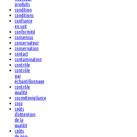
produits
condition
conditions
confiance
en soit
conformité
consensus
conservateur
conservation
contact
contamination
contrôle
contrôle
par
échantillonnage
contrôle
qualité
cosmétovigilance
coso
coûts
d'obtention
de la
qualité
coûts
de non-