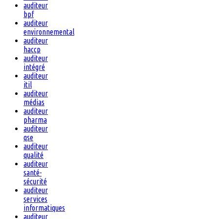
auditeur
bpf
auditeur
environnemental
auditeur
haccp
auditeur
intégré
auditeur
itil
auditeur
médias
auditeur
pharma
auditeur
qse
auditeur
qualité
auditeur
santé-
sécurité
auditeur
services
informatiques
auditeur