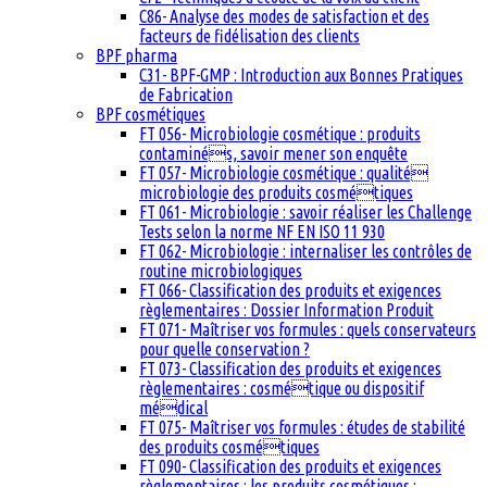
C86- Analyse des modes de satisfaction et des
facteurs de fidélisation des clients
BPF pharma
C31- BPF-GMP : Introduction aux Bonnes Pratiques
de Fabrication
BPF cosmétiques
FT 056- Microbiologie cosmétique : produits
contaminés, savoir mener son enquête
FT 057- Microbiologie cosmétique : qualité
microbiologie des produits cosmétiques
FT 061- Microbiologie : savoir réaliser les Challenge
Tests selon la norme NF EN ISO 11 930
FT 062- Microbiologie : internaliser les contrôles de
routine microbiologiques
FT 066- Classification des produits et exigences
règlementaires : Dossier Information Produit
FT 071- Maîtriser vos formules : quels conservateurs
pour quelle conservation ?
FT 073- Classification des produits et exigences
règlementaires : cosmétique ou dispositif
médical
FT 075- Maîtriser vos formules : études de stabilité
des produits cosmétiques
FT 090- Classification des produits et exigences
règlementaires : les produits cosmétiques :