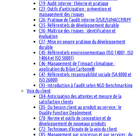
C19- Audit interne : théorie et pratique
C23- Outils d’anticipation : prévention et
management des risques
C26- Pratique de l’audit interne Q/S/E/SI/HACCP/BPF
C35- Référentiels de développement durable
C36- Maîtrise des risques : identification et
évaluation
C37- Mise en oeuvre pratique du développement
durable
C45- Référentiels environnementaux (ISO 14001, ISO
14064 et ISO 50001)
C46- Management de l’impact climatique :
application du Bilan Carbone®
C47- Référentiels responsabilité sociale (SA 8000 et
ISO 26000)
C93- Introduction à l’audit selon NGO Benchmarking
Voix du client
C04- Anticipation des attentes et mesure de la
satisfaction clients
C05- Du besoin client au produit ou service : le
Quality Function Deployment
C70- Norme et outils de conception et de
développement de nouveaux produits
C72- Techniques d’écoute de la voix du client
C85- Management par processus et par services : du