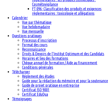
Cosmétovigilance
FT 096- Classification des produits et exigences
règlementaires : toxicologie et allégations
Calendrier
Vue par thématique
Vue hebdomadaire
Vue mensuelle
Questions pratiques
Processus d’inscription
Format des cours
Reconnaissance
Droits & Devoirs de l’Institut Optimum et des Candidats
Horaires et lieu des formations
Chèque annuel de formation / Aide au financement
Conditions générales
Télécharger
Réglement des études
Guide pour la rédaction du mémoire et pour la soutenance
Guide de projet pratique en entreprise
Certificat ISO 9001
Certificat EduQua
Témoignages