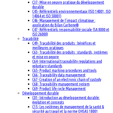
C37- Mise en oeuvre pratique du développement
durable
C45- Référentiels environnementaux (ISO 14001, ISO
14064 et ISO 50001)
C46- Management de l’impact climatique :
application du Bilan Carbone®
C47- Référentiels responsabilité sociale (SA 8000 et
ISO 26000)
Traçabilité
C49- Traçabilité des produits : bénéfices et
meilleures pratiques
C63- Traçabilité des produits : standards, systèmes
et mise en oeuvre
C64- International traceability regulations and
voluntary standards
C65- Product marking procedures and tools
C66- Traceability data management
C67- Creation of an electronic chain of custody
C68- Traceability management system
C69- Product life cycle Management
Développement durable
C01- Introduction au développement durable:
évolution et concepts
C15- Les systèmes de management de la santé &
sécurité au travail et la norme OHSAS 18001