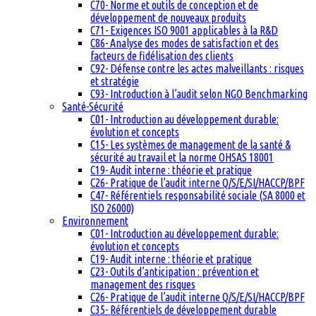
C70- Norme et outils de conception et de
développement de nouveaux produits
C71- Exigences ISO 9001 applicables à la R&D
C86- Analyse des modes de satisfaction et des
facteurs de fidélisation des clients
C92- Défense contre les actes malveillants : risques
et stratégie
C93- Introduction à l’audit selon NGO Benchmarking
Santé-Sécurité
C01- Introduction au développement durable:
évolution et concepts
C15- Les systèmes de management de la santé &
sécurité au travail et la norme OHSAS 18001
C19- Audit interne : théorie et pratique
C26- Pratique de l’audit interne Q/S/E/SI/HACCP/BPF
C47- Référentiels responsabilité sociale (SA 8000 et
ISO 26000)
Environnement
C01- Introduction au développement durable:
évolution et concepts
C19- Audit interne : théorie et pratique
C23- Outils d’anticipation : prévention et
management des risques
C26- Pratique de l’audit interne Q/S/E/SI/HACCP/BPF
C35- Référentiels de développement durable