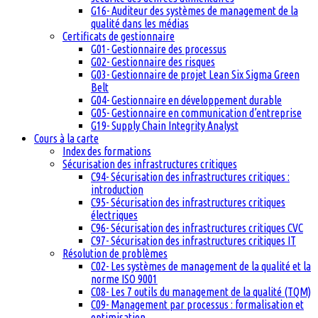
G16- Auditeur des systèmes de management de la
qualité dans les médias
Certificats de gestionnaire
G01- Gestionnaire des processus
G02- Gestionnaire des risques
G03- Gestionnaire de projet Lean Six Sigma Green
Belt
G04- Gestionnaire en développement durable
G05- Gestionnaire en communication d’entreprise
G19- Supply Chain Integrity Analyst
Cours à la carte
Index des formations
Sécurisation des infrastructures critiques
C94- Sécurisation des infrastructures critiques :
introduction
C95- Sécurisation des infrastructures critiques
électriques
C96- Sécurisation des infrastructures critiques CVC
C97- Sécurisation des infrastructures critiques IT
Résolution de problèmes
C02- Les systèmes de management de la qualité et la
norme ISO 9001
C08- Les 7 outils du management de la qualité (TQM)
C09- Management par processus : formalisation et
optimisation