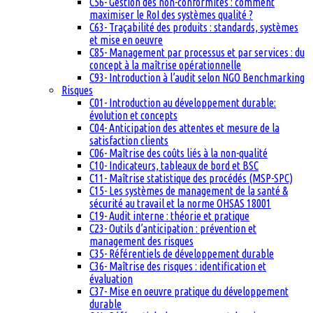
C56- Gestion des non-conformités : comment
maximiser le RoI des systèmes qualité ?
C63- Traçabilité des produits : standards, systèmes
et mise en oeuvre
C85- Management par processus et par services : du
concept à la maîtrise opérationnelle
C93- Introduction à l’audit selon NGO Benchmarking
Risques
C01- Introduction au développement durable:
évolution et concepts
C04- Anticipation des attentes et mesure de la
satisfaction clients
C06- Maîtrise des coûts liés à la non-qualité
C10- Indicateurs, tableaux de bord et BSC
C11- Maîtrise statistique des procédés (MSP-SPC)
C15- Les systèmes de management de la santé &
sécurité au travail et la norme OHSAS 18001
C19- Audit interne : théorie et pratique
C23- Outils d’anticipation : prévention et
management des risques
C35- Référentiels de développement durable
C36- Maîtrise des risques : identification et
évaluation
C37- Mise en oeuvre pratique du développement
durable