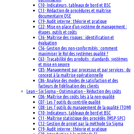
C10- Indicateurs, tableaux de bord et BSC
C13- Rédaction de procédures et maîtrise
documentaire QSE
C19- Audit interne : théorie et pratique
C22- Mise en place d’un système de management :
étapes, outils et coûts
C36- Maîtrise des risques : identification et
évaluation
C56- Gestion des non-conformités : comment
maximiser le RoI des systèmes qualité ?
C63- Traçabilité des produits : standards, systèmes
et mise en oeuvre
C85- Management par processus et par services : du
concept à la maîtrise opérationnelle
C86- Analyse des modes de satisfaction et des
facteurs de fidélisation des clients
Lean – Six Sigma – Optimisation – Réduction des coûts
C06- Maîtrise des coûts liés à la non-qualité
C07- Les 7 outils du contrôle qualité
C08- Les 7 outils du management de la qualité (TQM)
C10- Indicateurs, tableaux de bord et BSC
C11- Maîtrise statistique des procédés (MSP-SPC)
C12- Gestion de projet par la méthode Six Sigma
C19- Audit interne : théorie et pratique