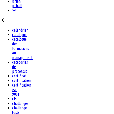
brian
p. hall
»
«
C
calendrier
catalogue
catalogue
des
formations
au
management
catégories
de
processus
certificat
certification
certification
iso
9001
cfst
challenges
challenge
tests