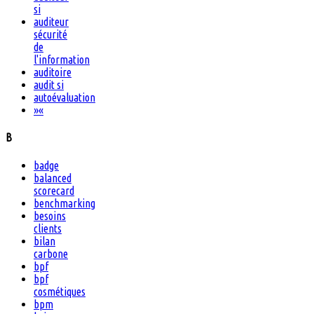
si
auditeur
sécurité
de
l'information
auditoire
audit si
autoévaluation
»
«
B
badge
balanced
scorecard
benchmarking
besoins
clients
bilan
carbone
bpf
bpf
cosmétiques
bpm