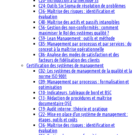
C20- Introduction à la méthode 5S
C24- Outils Six Sigma de résolution de problèmes
C36- Maîtrise des risques : identification et
évaluation
C48- Maîtrise des actifs et passifs intangibles
C56- Gestion des non-conformités : comment
maximiser le RoI des systèmes qualité ?
C59- Lean Management : outils et méthode
C85- Management par processus et par services : du
concept à la maîtrise opérationnelle
C86- Analyse des modes de satisfaction et des
facteurs de fidélisation des clients
Certification des systèmes de management
C02- Les systèmes de management de la qualité et la
norme ISO 9001
C09- Management par processus : formalisation et
optimisation
C10- Indicateurs, tableaux de bord et BSC
C13- Rédaction de procédures et maîtrise
documentaire QSE
C19- Audit interne : théorie et pratique
C22- Mise en place d’un système de management :
étapes, outils et coûts
C36- Maîtrise des risques : identification et
évaluation