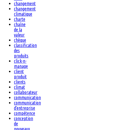
changement
changement
climatique
charte
chaîne
de la
valeur
chèque
classification
des
produits
click-n-
manage
client
produit
clients
climat
collaborateur
communication
communication
d'entreprise
compétence
conception
de
nouveaux