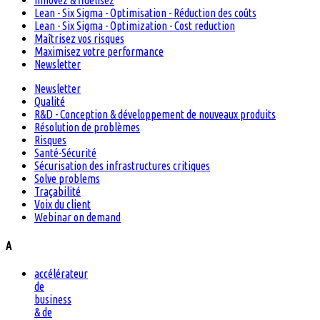
Innovez & fidélisez
Lean - Six Sigma - Optimisation - Réduction des coûts
Lean - Six Sigma - Optimization - Cost reduction
Maîtrisez vos risques
Maximisez votre performance
Newsletter
Newsletter
Qualité
R&D - Conception & développement de nouveaux produits
Résolution de problèmes
Risques
Santé-Sécurité
Sécurisation des infrastructures critiques
Solve problems
Traçabilité
Voix du client
Webinar on demand
A
accélérateur
de
business
& de