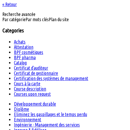
« Retour
Recherche avancée
Par catégorie
Par mots clés
Plan du site
Categories
Achats
Attestation
BPF cosmétiques
BPF pharma
Catalog
Certificat d'auditeur
Certificat de gestionnaire
Certification des systèmes de management
Cours à la carte
Course description
Courses upon request
Développement durable
Diplôme
Eliminez les gaspillages et le temps perdu
Environnement
Ingénierie - Management des services