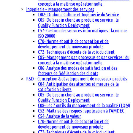
concept à la maîtrise opérationnelle
Ingénierie – Management des services
D02- Diplôme Culture et Ingénierie du Service
C05- Du besoin client au produit ou service : le
Quality Function Deployment
C57- Gestion des services informatiques : la norme
ISO 20000
C70- Norme et outils de conception et de
développement de nouveaux produits
C72- Techniques d’écoute de la voix du client
C85- Management par processus et par services : du
concept à la maîtrise opérationnelle
C86- Analyse des modes de satisfaction et des
facteurs de fidélisation des clients
R&D – Conception & développement de nouveaux produits
C04- Anticipation des attentes et mesure de la
satisfaction clients
C05- Du besoin client au produit ou service : le
Quality Function Deployment
C08- Les 7 outils du management de la qualité (TQM)
C52- Maîtrise des risques : application à l’AMDEC
C54- Analyse de la valeur
C70- Norme et outils de conception et de
développement de nouveaux produits
C72- Techniques d’écoute de la voix du client