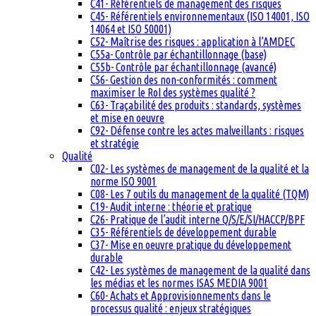
C41- Référentiels de management des risques
C45- Référentiels environnementaux (ISO 14001, ISO
14064 et ISO 50001)
C52- Maîtrise des risques : application à l’AMDEC
C55a- Contrôle par échantillonnage (base)
C55b- Contrôle par échantillonnage (avancé)
C56- Gestion des non-conformités : comment
maximiser le RoI des systèmes qualité ?
C63- Traçabilité des produits : standards, systèmes
et mise en oeuvre
C92- Défense contre les actes malveillants : risques
et stratégie
Qualité
C02- Les systèmes de management de la qualité et la
norme ISO 9001
C08- Les 7 outils du management de la qualité (TQM)
C19- Audit interne : théorie et pratique
C26- Pratique de l’audit interne Q/S/E/SI/HACCP/BPF
C35- Référentiels de développement durable
C37- Mise en oeuvre pratique du développement
durable
C42- Les systèmes de management de la qualité dans
les médias et les normes ISAS MEDIA 9001
C60- Achats et Approvisionnements dans le
processus qualité : enjeux stratégiques