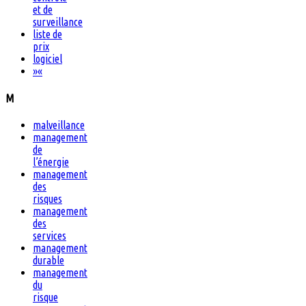
et de
surveillance
liste de
prix
logiciel
»
«
M
malveillance
management
de
l’énergie
management
des
risques
management
des
services
management
durable
management
du
risque