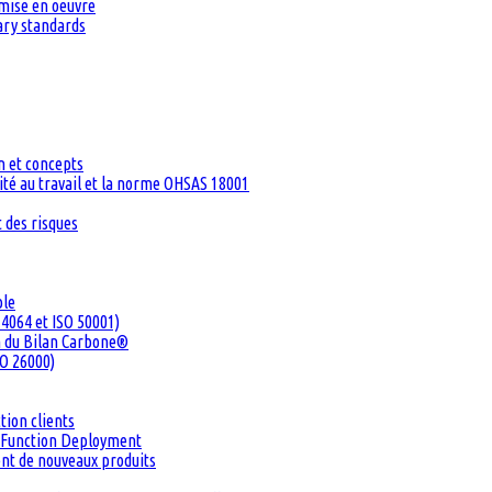
 mise en oeuvre
tary standards
n et concepts
té au travail et la norme OHSAS 18001
 des risques
ble
4064 et ISO 50001)
n du Bilan Carbone®
SO 26000)
tion clients
ty Function Deployment
ent de nouveaux produits