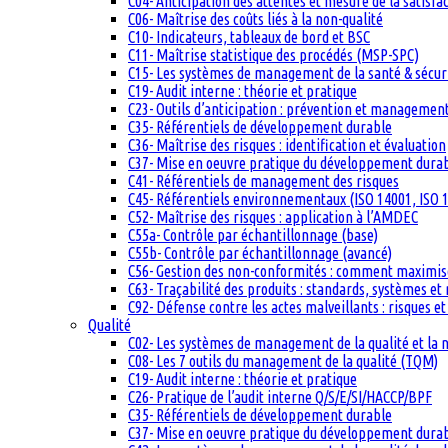
C04- Anticipation des attentes et mesure de la satisfac
C06- Maîtrise des coûts liés à la non-qualité
C10- Indicateurs, tableaux de bord et BSC
C11- Maîtrise statistique des procédés (MSP-SPC)
C15- Les systèmes de management de la santé & sécuri
C19- Audit interne : théorie et pratique
C23- Outils d’anticipation : prévention et management
C35- Référentiels de développement durable
C36- Maîtrise des risques : identification et évaluation
C37- Mise en oeuvre pratique du développement dura
C41- Référentiels de management des risques
C45- Référentiels environnementaux (ISO 14001, ISO 1
C52- Maîtrise des risques : application à l’AMDEC
C55a- Contrôle par échantillonnage (base)
C55b- Contrôle par échantillonnage (avancé)
C56- Gestion des non-conformités : comment maximiser
C63- Traçabilité des produits : standards, systèmes et
C92- Défense contre les actes malveillants : risques et
Qualité
C02- Les systèmes de management de la qualité et la
C08- Les 7 outils du management de la qualité (TQM)
C19- Audit interne : théorie et pratique
C26- Pratique de l’audit interne Q/S/E/SI/HACCP/BPF
C35- Référentiels de développement durable
C37- Mise en oeuvre pratique du développement dura