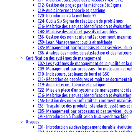
C12- Gestion de projet par la méthode Six Sigma
C19- Audit interne : théorie et pratique
C20- Introduction à la méthode 5S
C24- Outils Six Sigma de résolution de problèmes
C36- Maîtrise des risques : identification et évaluation
C48- Maîtrise des actifs et passifs intangibles
C56- Gestion des non-conformités : comment maximiser
C59- Lean Management : outils et méthode
C85- Management par processus et par services : du c
C86- Analyse des modes de satisfaction et des facteurs 
Certification des systèmes de management
C02- Les systèmes de management de la qualité et la
C09- Management par processus : formalisation et op
C10- Indicateurs, tableaux de bord et BSC
C13- Rédaction de procédures et maîtrise documentai
C19- Audit interne : théorie et pratique
C22- Mise en place d’un système de management : étape
C36- Maîtrise des risques : identification et évaluation
C56- Gestion des non-conformités : comment maximiser
C63- Traçabilité des produits : standards, systèmes et
C85- Management par processus et par services : du c
C93- Introduction à l’audit selon NGO Benchmarking
Risques
C01- Introduction au développement durable: évolutio