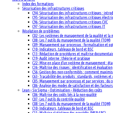
Index des formations
Sécurisation des infrastructures critiques
C94- Sécurisation des infrastructures critiques : intro
C95- Sécurisation des infrastructures critiques électri
C96- Sécurisation des infrastructures critiques CVC
C97- Sécurisation des infrastructures critiques IT
Résolution de problèmes
C02- Les systèmes de management de la qualité et la
C08- Les 7 outils du management de la qualité (TQM)
C09- Management par processus : formalisation et op
C10- Indicateurs, tableaux de bord et BSC
C13- Rédaction de procédures et maîtrise documentai
C19- Audit interne : théorie et pratique
C22- Mise en place d’un système de management : étape
C36- Maîtrise des risques : identification et évaluation
C56- Gestion des non-conformités : comment maximiser
C63- Traçabilité des produits : standards, systèmes et
C85- Management par processus et par services : du c
C86- Analyse des modes de satisfaction et des facteurs 
Lean – Six Sigma – Optimisation – Réduction des coûts
C06- Maîtrise des coûts liés à la non-qualité
C07- Les 7 outils du contrôle qualité
C08- Les 7 outils du management de la qualité (TQM)
C10- Indicateurs, tableaux de bord et BSC
C11- Maîtrise statistique des procédés (MSP-SPC)