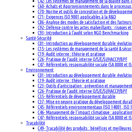
C42- Les systèmes de management de la qualité dans 
C60- Achats et Approvisionnements dans le processus q
C70- Norme et outils de conception et de développem
C71- Exigences ISO 9001 applicables à la R&D
C86- Analyse des modes de satisfaction et des facteurs 
C92- Défense contre les actes malveillants : risques et
C93- Introduction à l’audit selon NGO Benchmarking
Santé-Sécurité
C01- Introduction au développement durable: évolutio
C15- Les systèmes de management de la santé & sécuri
C19- Audit interne : théorie et pratique
C26- Pratique de l’audit interne Q/S/E/SI/HACCP/BPF
C47- Référentiels responsabilité sociale (SA 8000 et I
Environnement
C01- Introduction au développement durable: évolutio
C19- Audit interne : théorie et pratique
C23- Outils d’anticipation : prévention et management
C26- Pratique de l’audit interne Q/S/E/SI/HACCP/BPF
C35- Référentiels de développement durable
C37- Mise en oeuvre pratique du développement dura
C45- Référentiels environnementaux (ISO 14001, ISO 1
C46- Management de l’impact climatique : applicatio
C47- Référentiels responsabilité sociale (SA 8000 et I
Traçabilité
C49- Traçabilité des produits : bénéfices et meilleures