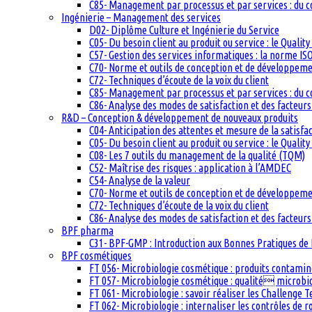
C85- Management par processus et par services : du c
Ingénierie – Management des services
D02- Diplôme Culture et Ingénierie du Service
C05- Du besoin client au produit ou service : le Quali
C57- Gestion des services informatiques : la norme IS
C70- Norme et outils de conception et de développem
C72- Techniques d’écoute de la voix du client
C85- Management par processus et par services : du c
C86- Analyse des modes de satisfaction et des facteurs 
R&D – Conception & développement de nouveaux produits
C04- Anticipation des attentes et mesure de la satisfac
C05- Du besoin client au produit ou service : le Quali
C08- Les 7 outils du management de la qualité (TQM)
C52- Maîtrise des risques : application à l’AMDEC
C54- Analyse de la valeur
C70- Norme et outils de conception et de développem
C72- Techniques d’écoute de la voix du client
C86- Analyse des modes de satisfaction et des facteurs 
BPF pharma
C31- BPF-GMP : Introduction aux Bonnes Pratiques de 
BPF cosmétiques
FT 056- Microbiologie cosmétique : produits contam
FT 057- Microbiologie cosmétique : qualité microb
FT 061- Microbiologie : savoir réaliser les Challenge 
FT 062- Microbiologie : internaliser les contrôles de 