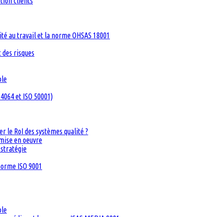
tion clients
té au travail et la norme OHSAS 18001
 des risques
ble
4064 et ISO 50001)
 le RoI des systèmes qualité ?
 mise en oeuvre
 stratégie
 norme ISO 9001
ble