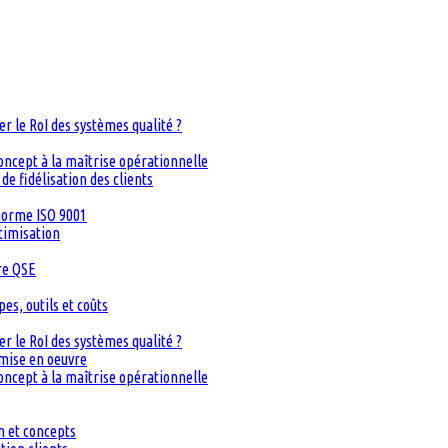
 le RoI des systèmes qualité ?
oncept à la maîtrise opérationnelle
de fidélisation des clients
 norme ISO 9001
timisation
re QSE
s, outils et coûts
 le RoI des systèmes qualité ?
 mise en oeuvre
oncept à la maîtrise opérationnelle
n et concepts