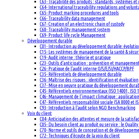
C63- Traçabilité des produits : standards, systèmes et
C64- International traceability regulations and volun
C65- Product marking procedures and tools
C66- Traceability data management
C67- Creation of an electronic chain of custody
C68- Traceability management system
C69- Product life cycle Management
Développement durable
C01- Introduction au développement durable: évolutio
C15- Les systèmes de management de la santé & sécuri
C19- Audit interne : théorie et pratique
C23- Outils d’anticipation : prévention et management
C26- Pratique de l’audit interne Q/S/E/SI/HACCP/BPF
C35- Référentiels de développement durable
C36- Maîtrise des risques : identification et évaluation
C37- Mise en oeuvre pratique du développement dura
C45- Référentiels environnementaux (ISO 14001, ISO 1
C46- Management de l’impact climatique : applicatio
C47- Référentiels responsabilité sociale (SA 8000 et I
C93- Introduction à l’audit selon NGO Benchmarking
Voix du client
C04- Anticipation des attentes et mesure de la satisfac
C05- Du besoin client au produit ou service : le Quali
C70- Norme et outils de conception et de développem
C72- Techniques d’écoute de la voix du client