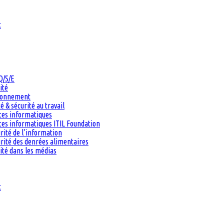
t
Q/S/E
ité
ironnement
 & sécurité au travail
ces informatiques
es informatiques ITIL Foundation
rité de l’information
rité des denrées alimentaires
ité dans les médias
t