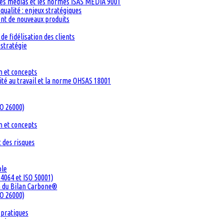
les médias et les normes ISAS MEDIA 9001
ualité : enjeux stratégiques
ent de nouveaux produits
de fidélisation des clients
 stratégie
n et concepts
té au travail et la norme OHSAS 18001
SO 26000)
n et concepts
 des risques
ble
4064 et ISO 50001)
n du Bilan Carbone®
SO 26000)
 pratiques