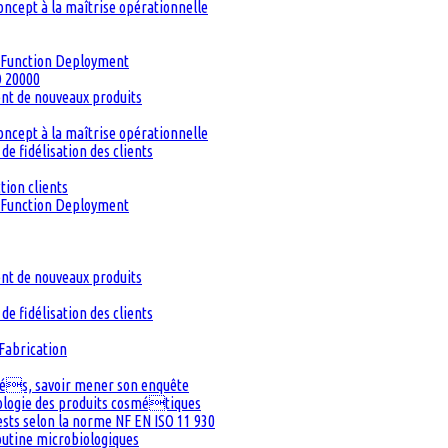
oncept à la maîtrise opérationnelle
ty Function Deployment
O 20000
ent de nouveaux produits
oncept à la maîtrise opérationnelle
de fidélisation des clients
tion clients
ty Function Deployment
ent de nouveaux produits
de fidélisation des clients
Fabrication
inés, savoir mener son enquête
iologie des produits cosmétiques
Tests selon la norme NF EN ISO 11 930
routine microbiologiques