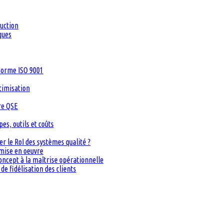
duction
ques
 norme ISO 9001
timisation
re QSE
s, outils et coûts
 le RoI des systèmes qualité ?
 mise en oeuvre
oncept à la maîtrise opérationnelle
de fidélisation des clients