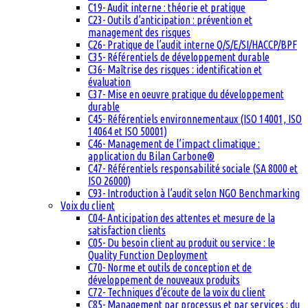
C19- Audit interne : théorie et pratique
C23- Outils d’anticipation : prévention et
management des risques
C26- Pratique de l’audit interne Q/S/E/SI/HACCP/BPF
C35- Référentiels de développement durable
C36- Maîtrise des risques : identification et
évaluation
C37- Mise en oeuvre pratique du développement
durable
C45- Référentiels environnementaux (ISO 14001, ISO
14064 et ISO 50001)
C46- Management de l’impact climatique :
application du Bilan Carbone®
C47- Référentiels responsabilité sociale (SA 8000 et
ISO 26000)
C93- Introduction à l’audit selon NGO Benchmarking
Voix du client
C04- Anticipation des attentes et mesure de la
satisfaction clients
C05- Du besoin client au produit ou service : le
Quality Function Deployment
C70- Norme et outils de conception et de
développement de nouveaux produits
C72- Techniques d’écoute de la voix du client
C85- Management par processus et par services : du