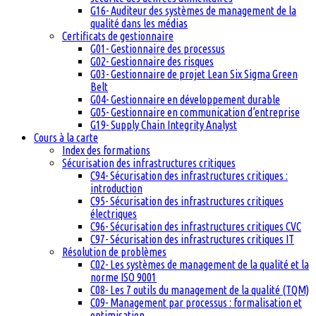
G16- Auditeur des systèmes de management de la
qualité dans les médias
Certificats de gestionnaire
G01- Gestionnaire des processus
G02- Gestionnaire des risques
G03- Gestionnaire de projet Lean Six Sigma Green
Belt
G04- Gestionnaire en développement durable
G05- Gestionnaire en communication d’entreprise
G19- Supply Chain Integrity Analyst
Cours à la carte
Index des formations
Sécurisation des infrastructures critiques
C94- Sécurisation des infrastructures critiques :
introduction
C95- Sécurisation des infrastructures critiques
électriques
C96- Sécurisation des infrastructures critiques CVC
C97- Sécurisation des infrastructures critiques IT
Résolution de problèmes
C02- Les systèmes de management de la qualité et la
norme ISO 9001
C08- Les 7 outils du management de la qualité (TQM)
C09- Management par processus : formalisation et
optimisation