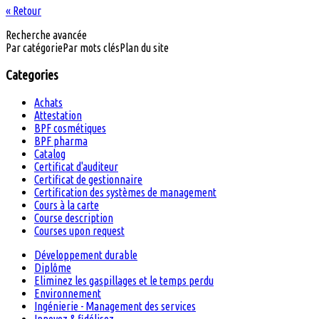
« Retour
Recherche avancée
Par catégorie
Par mots clés
Plan du site
Categories
Achats
Attestation
BPF cosmétiques
BPF pharma
Catalog
Certificat d'auditeur
Certificat de gestionnaire
Certification des systèmes de management
Cours à la carte
Course description
Courses upon request
Développement durable
Diplôme
Eliminez les gaspillages et le temps perdu
Environnement
Ingénierie - Management des services