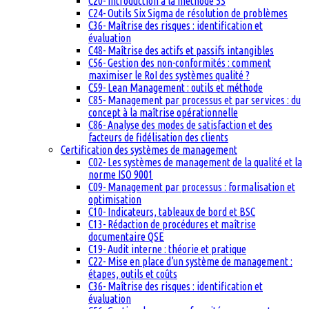
C20- Introduction à la méthode 5S
C24- Outils Six Sigma de résolution de problèmes
C36- Maîtrise des risques : identification et
évaluation
C48- Maîtrise des actifs et passifs intangibles
C56- Gestion des non-conformités : comment
maximiser le RoI des systèmes qualité ?
C59- Lean Management : outils et méthode
C85- Management par processus et par services : du
concept à la maîtrise opérationnelle
C86- Analyse des modes de satisfaction et des
facteurs de fidélisation des clients
Certification des systèmes de management
C02- Les systèmes de management de la qualité et la
norme ISO 9001
C09- Management par processus : formalisation et
optimisation
C10- Indicateurs, tableaux de bord et BSC
C13- Rédaction de procédures et maîtrise
documentaire QSE
C19- Audit interne : théorie et pratique
C22- Mise en place d’un système de management :
étapes, outils et coûts
C36- Maîtrise des risques : identification et
évaluation