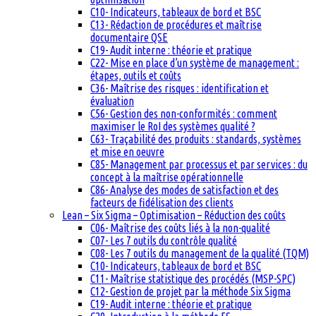
C10- Indicateurs, tableaux de bord et BSC
C13- Rédaction de procédures et maîtrise
documentaire QSE
C19- Audit interne : théorie et pratique
C22- Mise en place d’un système de management :
étapes, outils et coûts
C36- Maîtrise des risques : identification et
évaluation
C56- Gestion des non-conformités : comment
maximiser le RoI des systèmes qualité ?
C63- Traçabilité des produits : standards, systèmes
et mise en oeuvre
C85- Management par processus et par services : du
concept à la maîtrise opérationnelle
C86- Analyse des modes de satisfaction et des
facteurs de fidélisation des clients
Lean – Six Sigma – Optimisation – Réduction des coûts
C06- Maîtrise des coûts liés à la non-qualité
C07- Les 7 outils du contrôle qualité
C08- Les 7 outils du management de la qualité (TQM)
C10- Indicateurs, tableaux de bord et BSC
C11- Maîtrise statistique des procédés (MSP-SPC)
C12- Gestion de projet par la méthode Six Sigma
C19- Audit interne : théorie et pratique