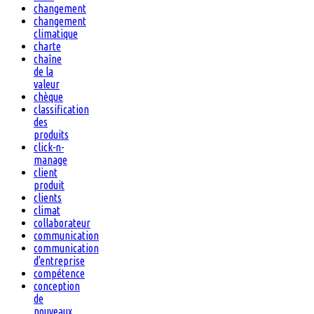
changement
changement
climatique
charte
chaîne
de la
valeur
chèque
classification
des
produits
click-n-
manage
client
produit
clients
climat
collaborateur
communication
communication
d'entreprise
compétence
conception
de
nouveaux