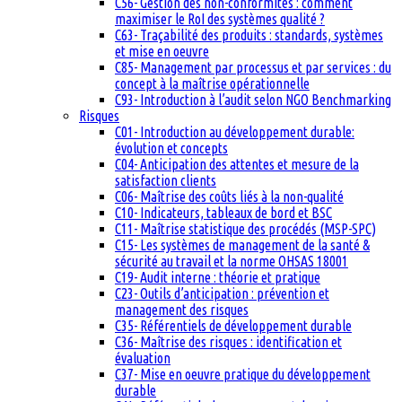
C56- Gestion des non-conformités : comment
maximiser le RoI des systèmes qualité ?
C63- Traçabilité des produits : standards, systèmes
et mise en oeuvre
C85- Management par processus et par services : du
concept à la maîtrise opérationnelle
C93- Introduction à l’audit selon NGO Benchmarking
Risques
C01- Introduction au développement durable:
évolution et concepts
C04- Anticipation des attentes et mesure de la
satisfaction clients
C06- Maîtrise des coûts liés à la non-qualité
C10- Indicateurs, tableaux de bord et BSC
C11- Maîtrise statistique des procédés (MSP-SPC)
C15- Les systèmes de management de la santé &
sécurité au travail et la norme OHSAS 18001
C19- Audit interne : théorie et pratique
C23- Outils d’anticipation : prévention et
management des risques
C35- Référentiels de développement durable
C36- Maîtrise des risques : identification et
évaluation
C37- Mise en oeuvre pratique du développement
durable