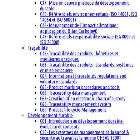
C37- Mise en oeuvre pratique du développement
durable
C45- Référentiels environnementaux (ISO 14001, ISO
14064 et ISO 50001)
C46- Management de l’impact climatique :
application du Bilan Carbone®
C47- Référentiels responsabilité sociale (SA 8000 et
ISO 26000)
Traçabilité
C49- Traçabilité des produits : bénéfices et
meilleures pratiques
C63- Traçabilité des produits : standards, systèmes
et mise en oeuvre
C64- International traceability regulations and
voluntary standards
C65- Product marking procedures and tools
C66- Traceability data management
C67- Creation of an electronic chain of custody
C68- Traceability management system
C69- Product life cycle Management
Développement durable
C01- Introduction au développement durable:
évolution et concepts
C15- Les systèmes de management de la santé &
sécurité au travail et la norme OHSAS 18001