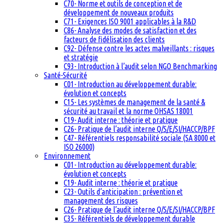
C70- Norme et outils de conception et de
développement de nouveaux produits
C71- Exigences ISO 9001 applicables à la R&D
C86- Analyse des modes de satisfaction et des
facteurs de fidélisation des clients
C92- Défense contre les actes malveillants : risques
et stratégie
C93- Introduction à l’audit selon NGO Benchmarking
Santé-Sécurité
C01- Introduction au développement durable:
évolution et concepts
C15- Les systèmes de management de la santé &
sécurité au travail et la norme OHSAS 18001
C19- Audit interne : théorie et pratique
C26- Pratique de l’audit interne Q/S/E/SI/HACCP/BPF
C47- Référentiels responsabilité sociale (SA 8000 et
ISO 26000)
Environnement
C01- Introduction au développement durable:
évolution et concepts
C19- Audit interne : théorie et pratique
C23- Outils d’anticipation : prévention et
management des risques
C26- Pratique de l’audit interne Q/S/E/SI/HACCP/BPF
C35- Référentiels de développement durable