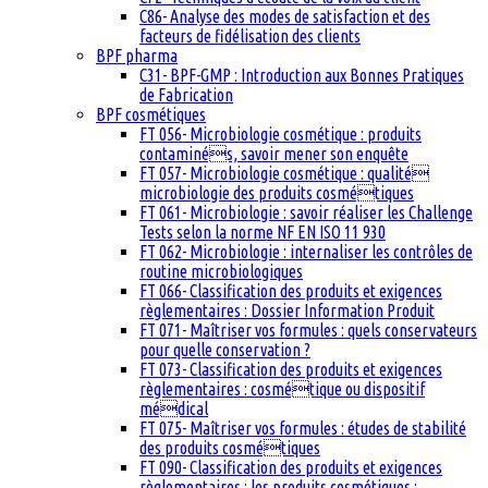
C86- Analyse des modes de satisfaction et des
facteurs de fidélisation des clients
BPF pharma
C31- BPF-GMP : Introduction aux Bonnes Pratiques
de Fabrication
BPF cosmétiques
FT 056- Microbiologie cosmétique : produits
contaminés, savoir mener son enquête
FT 057- Microbiologie cosmétique : qualité
microbiologie des produits cosmétiques
FT 061- Microbiologie : savoir réaliser les Challenge
Tests selon la norme NF EN ISO 11 930
FT 062- Microbiologie : internaliser les contrôles de
routine microbiologiques
FT 066- Classification des produits et exigences
règlementaires : Dossier Information Produit
FT 071- Maîtriser vos formules : quels conservateurs
pour quelle conservation ?
FT 073- Classification des produits et exigences
règlementaires : cosmétique ou dispositif
médical
FT 075- Maîtriser vos formules : études de stabilité
des produits cosmétiques
FT 090- Classification des produits et exigences
règlementaires : les produits cosmétiques :