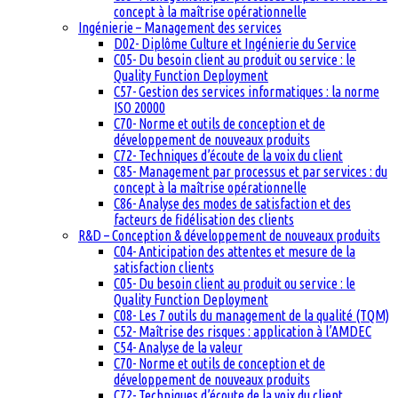
concept à la maîtrise opérationnelle
Ingénierie – Management des services
D02- Diplôme Culture et Ingénierie du Service
C05- Du besoin client au produit ou service : le
Quality Function Deployment
C57- Gestion des services informatiques : la norme
ISO 20000
C70- Norme et outils de conception et de
développement de nouveaux produits
C72- Techniques d’écoute de la voix du client
C85- Management par processus et par services : du
concept à la maîtrise opérationnelle
C86- Analyse des modes de satisfaction et des
facteurs de fidélisation des clients
R&D – Conception & développement de nouveaux produits
C04- Anticipation des attentes et mesure de la
satisfaction clients
C05- Du besoin client au produit ou service : le
Quality Function Deployment
C08- Les 7 outils du management de la qualité (TQM)
C52- Maîtrise des risques : application à l’AMDEC
C54- Analyse de la valeur
C70- Norme et outils de conception et de
développement de nouveaux produits
C72- Techniques d’écoute de la voix du client