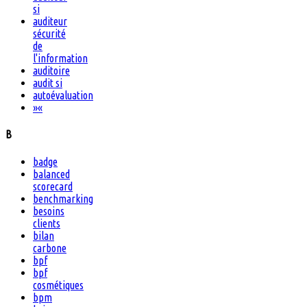
si
auditeur
sécurité
de
l'information
auditoire
audit si
autoévaluation
»
«
B
badge
balanced
scorecard
benchmarking
besoins
clients
bilan
carbone
bpf
bpf
cosmétiques
bpm