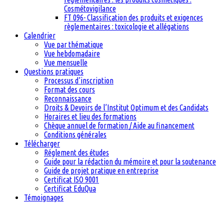
Cosmétovigilance
FT 096- Classification des produits et exigences
règlementaires : toxicologie et allégations
Calendrier
Vue par thématique
Vue hebdomadaire
Vue mensuelle
Questions pratiques
Processus d’inscription
Format des cours
Reconnaissance
Droits & Devoirs de l’Institut Optimum et des Candidats
Horaires et lieu des formations
Chèque annuel de formation / Aide au financement
Conditions générales
Télécharger
Réglement des études
Guide pour la rédaction du mémoire et pour la soutenance
Guide de projet pratique en entreprise
Certificat ISO 9001
Certificat EduQua
Témoignages