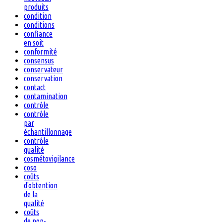
produits
condition
conditions
confiance
en soit
conformité
consensus
conservateur
conservation
contact
contamination
contrôle
contrôle
par
échantillonnage
contrôle
qualité
cosmétovigilance
coso
coûts
d'obtention
de la
qualité
coûts
de non-