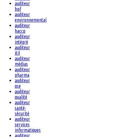
auditeur
bpf
auditeur
environnemental
auditeur
haccp
auditeur
intégré
auditeur
itil
auditeur
médias
auditeur
pharma
auditeur
qse
auditeur
qualité
auditeur
santé-
sécurité
auditeur
services
informatiques
auditeur