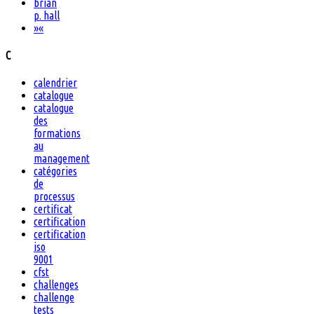
brian
p. hall
»
«
C
calendrier
catalogue
catalogue
des
formations
au
management
catégories
de
processus
certificat
certification
certification
iso
9001
cfst
challenges
challenge
tests