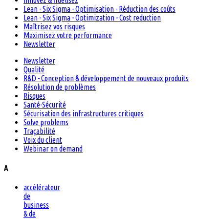
Innovez & fidélisez
Lean - Six Sigma - Optimisation - Réduction des coûts
Lean - Six Sigma - Optimization - Cost reduction
Maîtrisez vos risques
Maximisez votre performance
Newsletter
Newsletter
Qualité
R&D - Conception & développement de nouveaux produits
Résolution de problèmes
Risques
Santé-Sécurité
Sécurisation des infrastructures critiques
Solve problems
Traçabilité
Voix du client
Webinar on demand
A
accélérateur
de
business
& de