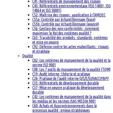
C41- Référentiels de management des risques
C45- Référentiels environnementaux (ISO 14001, ISO
14064 et ISO 50001)
C52- Maîtrise des risques : application à l’AMDEC
C55a- Contrôle par échantillonnage (base)
C55b- Contrôle par échantillonnage (avancé)
C56- Gestion des non-conformités : comment
maximiser le RoI des systèmes qualité ?
C63- Traçabilité des produits : standards, systèmes
et mise en oeuvre
C92- Défense contre les actes malveillants : risques
et stratégie
Qualité
C02- Les systèmes de management de la qualité et la
norme ISO 9001
C08- Les 7 outils du management de la qualité (TQM)
C19- Audit interne : théorie et pratique
C26- Pratique de l’audit interne Q/S/E/SI/HACCP/BPF
C35- Référentiels de développement durable
C37- Mise en oeuvre pratique du développement
durable
C42- Les systèmes de management de la qualité dans
les médias et les normes ISAS MEDIA 9001
C60- Achats et Approvisionnements dans le
processus qualité : enjeux stratégiques