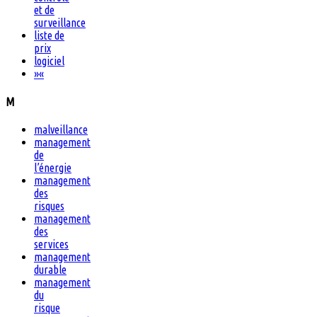
et de
surveillance
liste de
prix
logiciel
»
«
M
malveillance
management
de
l’énergie
management
des
risques
management
des
services
management
durable
management
du
risque