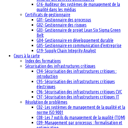
G16- Auditeur des systèmes de management de la
qualité dans les médias
Certificats de gestionnaire
G01- Gestionnaire des processus
G02- Gestionnaire des risques
G03- Gestionnaire de projet Lean Six Sigma Green
Belt
G04- Gestionnaire en développement durable
G05- Gestionnaire en communication d’entreprise
G19- Supply Chain Integrity Analyst
Cours à la carte
Index des formations
Sécurisation des infrastructures critiques
C94- Sécurisation des infrastructures critiques :
introduction
C95- Sécurisation des infrastructures critiques
électriques
C96- Sécurisation des infrastructures critiques CVC
C97- Sécurisation des infrastructures critiques IT
Résolution de problèmes
C02- Les systèmes de management de la qualité et la
norme ISO 9001
C08- Les 7 outils du management de la qualité (TQM)
C09- Management par processus : formalisation et
optimisation