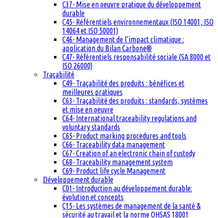
C37- Mise en oeuvre pratique du développement
durable
C45- Référentiels environnementaux (ISO 14001, ISO
14064 et ISO 50001)
C46- Management de l’impact climatique :
application du Bilan Carbone®
C47- Référentiels responsabilité sociale (SA 8000 et
ISO 26000)
Traçabilité
C49- Traçabilité des produits : bénéfices et
meilleures pratiques
C63- Traçabilité des produits : standards, systèmes
et mise en oeuvre
C64- International traceability regulations and
voluntary standards
C65- Product marking procedures and tools
C66- Traceability data management
C67- Creation of an electronic chain of custody
C68- Traceability management system
C69- Product life cycle Management
Développement durable
C01- Introduction au développement durable:
évolution et concepts
C15- Les systèmes de management de la santé &
sécurité au travail et la norme OHSAS 18001