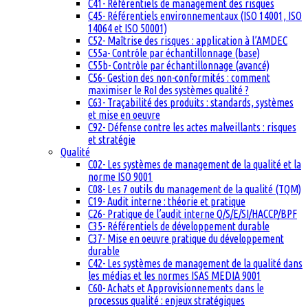
C41- Référentiels de management des risques
C45- Référentiels environnementaux (ISO 14001, ISO
14064 et ISO 50001)
C52- Maîtrise des risques : application à l’AMDEC
C55a- Contrôle par échantillonnage (base)
C55b- Contrôle par échantillonnage (avancé)
C56- Gestion des non-conformités : comment
maximiser le RoI des systèmes qualité ?
C63- Traçabilité des produits : standards, systèmes
et mise en oeuvre
C92- Défense contre les actes malveillants : risques
et stratégie
Qualité
C02- Les systèmes de management de la qualité et la
norme ISO 9001
C08- Les 7 outils du management de la qualité (TQM)
C19- Audit interne : théorie et pratique
C26- Pratique de l’audit interne Q/S/E/SI/HACCP/BPF
C35- Référentiels de développement durable
C37- Mise en oeuvre pratique du développement
durable
C42- Les systèmes de management de la qualité dans
les médias et les normes ISAS MEDIA 9001
C60- Achats et Approvisionnements dans le
processus qualité : enjeux stratégiques