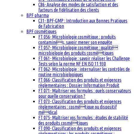
C86- Analyse des modes de satisfaction et des
facteurs de fidélisation des clients
BPF pharma
C31- BPF-GMP : Introduction aux Bonnes Pratiques
de Fabrication
BPF cosmétiques
FT 056- Microbiologie cosmétique : produits
contaminés, savoir mener son enquête
FT 057- Microbiologie cosmétique : qualité
microbiologie des produits cosmétiques
FT 061- Microbiologie : savoir réaliser les Challenge
Tests selon la norme NF EN ISO 11 930
FT 062- Microbiologie : internaliser les contrôles de
routine microbiologiques
FT 066- Classification des produits et exigences
règlementaires : Dossier Information Produit
FT 071- Maîtriser vos formules : quels conservateurs
pour quelle conservation ?
FT 073- Classification des produits et exigences
règlementaires : cosmétique ou dispositif
médical
FT 075- Maîtriser vos formules : études de stabilité
des produits cosmétiques
FT 090- Classification des produits et exigences
règlementaires : les produits cosmétiques :