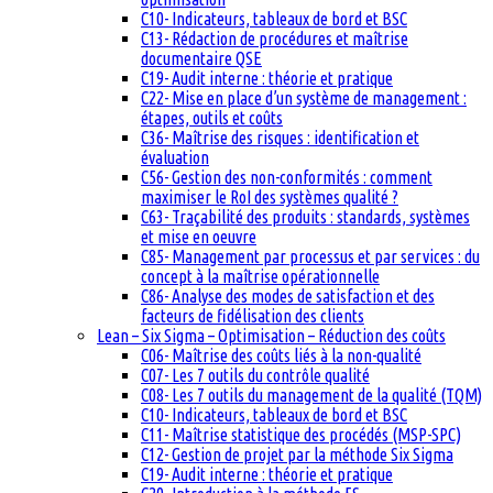
C10- Indicateurs, tableaux de bord et BSC
C13- Rédaction de procédures et maîtrise
documentaire QSE
C19- Audit interne : théorie et pratique
C22- Mise en place d’un système de management :
étapes, outils et coûts
C36- Maîtrise des risques : identification et
évaluation
C56- Gestion des non-conformités : comment
maximiser le RoI des systèmes qualité ?
C63- Traçabilité des produits : standards, systèmes
et mise en oeuvre
C85- Management par processus et par services : du
concept à la maîtrise opérationnelle
C86- Analyse des modes de satisfaction et des
facteurs de fidélisation des clients
Lean – Six Sigma – Optimisation – Réduction des coûts
C06- Maîtrise des coûts liés à la non-qualité
C07- Les 7 outils du contrôle qualité
C08- Les 7 outils du management de la qualité (TQM)
C10- Indicateurs, tableaux de bord et BSC
C11- Maîtrise statistique des procédés (MSP-SPC)
C12- Gestion de projet par la méthode Six Sigma
C19- Audit interne : théorie et pratique