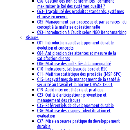
C56- Gestion des non-conformités : comment
maximiser le RoI des systèmes qualité ?
C63- Traçabilité des produits : standards, systèmes
et mise en oeuvre
C85- Management par processus et par services : du
concept à la maîtrise opérationnelle
C93- Introduction à l’audit selon NGO Benchmarking
Risques
C01- Introduction au développement durable:
évolution et concepts
C04- Anticipation des attentes et mesure de la
satisfaction clients
C06- Maîtrise des coûts liés à la non-qualité
C10- Indicateurs, tableaux de bord et BSC
C11- Maîtrise statistique des procédés (MSP-SPC)
C15- Les systèmes de management de la santé &
sécurité au travail et la norme OHSAS 18001
C19- Audit interne : théorie et pratique
C23- Outils d’anticipation : prévention et
management des risques
C35- Référentiels de développement durable
C36- Maîtrise des risques : identification et
évaluation
C37- Mise en oeuvre pratique du développement
durable