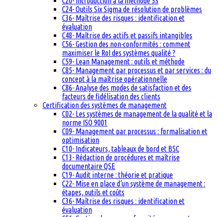
C20- Introduction à la méthode 5S
C24- Outils Six Sigma de résolution de problèmes
C36- Maîtrise des risques : identification et
évaluation
C48- Maîtrise des actifs et passifs intangibles
C56- Gestion des non-conformités : comment
maximiser le RoI des systèmes qualité ?
C59- Lean Management : outils et méthode
C85- Management par processus et par services : du
concept à la maîtrise opérationnelle
C86- Analyse des modes de satisfaction et des
facteurs de fidélisation des clients
Certification des systèmes de management
C02- Les systèmes de management de la qualité et la
norme ISO 9001
C09- Management par processus : formalisation et
optimisation
C10- Indicateurs, tableaux de bord et BSC
C13- Rédaction de procédures et maîtrise
documentaire QSE
C19- Audit interne : théorie et pratique
C22- Mise en place d’un système de management :
étapes, outils et coûts
C36- Maîtrise des risques : identification et
évaluation