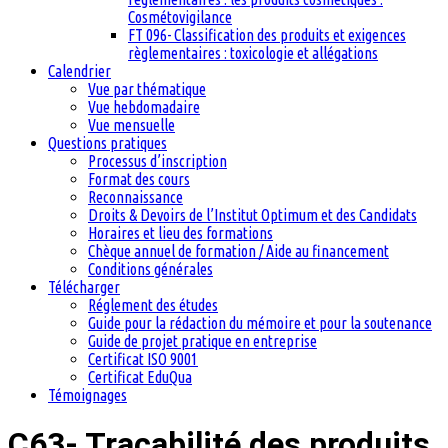
Cosmétovigilance
FT 096- Classification des produits et exigences
règlementaires : toxicologie et allégations
Calendrier
Vue par thématique
Vue hebdomadaire
Vue mensuelle
Questions pratiques
Processus d’inscription
Format des cours
Reconnaissance
Droits & Devoirs de l’Institut Optimum et des Candidats
Horaires et lieu des formations
Chèque annuel de formation / Aide au financement
Conditions générales
Télécharger
Réglement des études
Guide pour la rédaction du mémoire et pour la soutenance
Guide de projet pratique en entreprise
Certificat ISO 9001
Certificat EduQua
Témoignages
C63- Traçabilité des produits