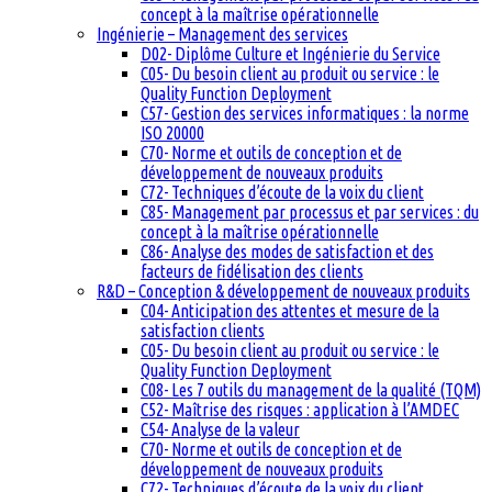
concept à la maîtrise opérationnelle
Ingénierie – Management des services
D02- Diplôme Culture et Ingénierie du Service
C05- Du besoin client au produit ou service : le
Quality Function Deployment
C57- Gestion des services informatiques : la norme
ISO 20000
C70- Norme et outils de conception et de
développement de nouveaux produits
C72- Techniques d’écoute de la voix du client
C85- Management par processus et par services : du
concept à la maîtrise opérationnelle
C86- Analyse des modes de satisfaction et des
facteurs de fidélisation des clients
R&D – Conception & développement de nouveaux produits
C04- Anticipation des attentes et mesure de la
satisfaction clients
C05- Du besoin client au produit ou service : le
Quality Function Deployment
C08- Les 7 outils du management de la qualité (TQM)
C52- Maîtrise des risques : application à l’AMDEC
C54- Analyse de la valeur
C70- Norme et outils de conception et de
développement de nouveaux produits
C72- Techniques d’écoute de la voix du client