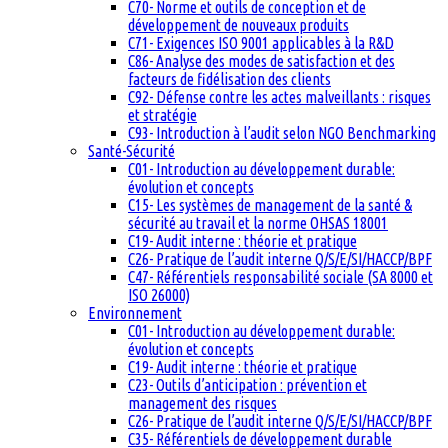
C70- Norme et outils de conception et de
développement de nouveaux produits
C71- Exigences ISO 9001 applicables à la R&D
C86- Analyse des modes de satisfaction et des
facteurs de fidélisation des clients
C92- Défense contre les actes malveillants : risques
et stratégie
C93- Introduction à l’audit selon NGO Benchmarking
Santé-Sécurité
C01- Introduction au développement durable:
évolution et concepts
C15- Les systèmes de management de la santé &
sécurité au travail et la norme OHSAS 18001
C19- Audit interne : théorie et pratique
C26- Pratique de l’audit interne Q/S/E/SI/HACCP/BPF
C47- Référentiels responsabilité sociale (SA 8000 et
ISO 26000)
Environnement
C01- Introduction au développement durable:
évolution et concepts
C19- Audit interne : théorie et pratique
C23- Outils d’anticipation : prévention et
management des risques
C26- Pratique de l’audit interne Q/S/E/SI/HACCP/BPF
C35- Référentiels de développement durable