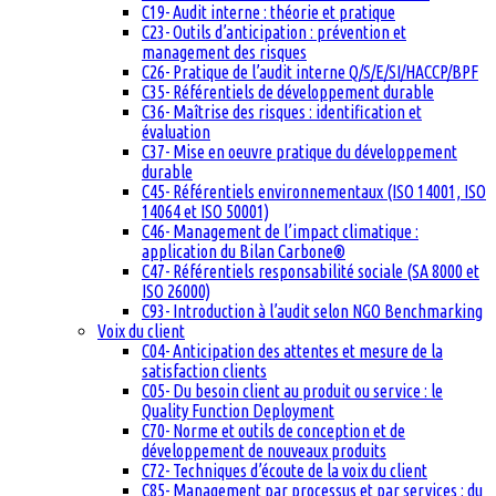
C19- Audit interne : théorie et pratique
C23- Outils d’anticipation : prévention et
management des risques
C26- Pratique de l’audit interne Q/S/E/SI/HACCP/BPF
C35- Référentiels de développement durable
C36- Maîtrise des risques : identification et
évaluation
C37- Mise en oeuvre pratique du développement
durable
C45- Référentiels environnementaux (ISO 14001, ISO
14064 et ISO 50001)
C46- Management de l’impact climatique :
application du Bilan Carbone®
C47- Référentiels responsabilité sociale (SA 8000 et
ISO 26000)
C93- Introduction à l’audit selon NGO Benchmarking
Voix du client
C04- Anticipation des attentes et mesure de la
satisfaction clients
C05- Du besoin client au produit ou service : le
Quality Function Deployment
C70- Norme et outils de conception et de
développement de nouveaux produits
C72- Techniques d’écoute de la voix du client
C85- Management par processus et par services : du