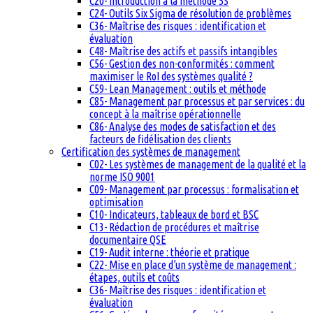
C20- Introduction à la méthode 5S
C24- Outils Six Sigma de résolution de problèmes
C36- Maîtrise des risques : identification et
évaluation
C48- Maîtrise des actifs et passifs intangibles
C56- Gestion des non-conformités : comment
maximiser le RoI des systèmes qualité ?
C59- Lean Management : outils et méthode
C85- Management par processus et par services : du
concept à la maîtrise opérationnelle
C86- Analyse des modes de satisfaction et des
facteurs de fidélisation des clients
Certification des systèmes de management
C02- Les systèmes de management de la qualité et la
norme ISO 9001
C09- Management par processus : formalisation et
optimisation
C10- Indicateurs, tableaux de bord et BSC
C13- Rédaction de procédures et maîtrise
documentaire QSE
C19- Audit interne : théorie et pratique
C22- Mise en place d’un système de management :
étapes, outils et coûts
C36- Maîtrise des risques : identification et
évaluation