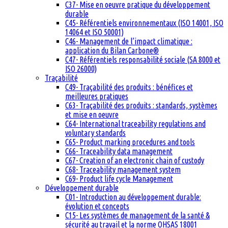
C37- Mise en oeuvre pratique du développement
durable
C45- Référentiels environnementaux (ISO 14001, ISO
14064 et ISO 50001)
C46- Management de l’impact climatique :
application du Bilan Carbone®
C47- Référentiels responsabilité sociale (SA 8000 et
ISO 26000)
Traçabilité
C49- Traçabilité des produits : bénéfices et
meilleures pratiques
C63- Traçabilité des produits : standards, systèmes
et mise en oeuvre
C64- International traceability regulations and
voluntary standards
C65- Product marking procedures and tools
C66- Traceability data management
C67- Creation of an electronic chain of custody
C68- Traceability management system
C69- Product life cycle Management
Développement durable
C01- Introduction au développement durable:
évolution et concepts
C15- Les systèmes de management de la santé &
sécurité au travail et la norme OHSAS 18001