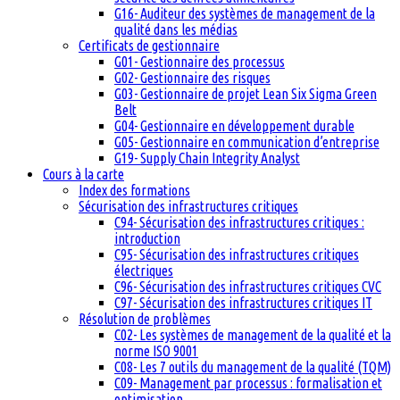
G16- Auditeur des systèmes de management de la
qualité dans les médias
Certificats de gestionnaire
G01- Gestionnaire des processus
G02- Gestionnaire des risques
G03- Gestionnaire de projet Lean Six Sigma Green
Belt
G04- Gestionnaire en développement durable
G05- Gestionnaire en communication d’entreprise
G19- Supply Chain Integrity Analyst
Cours à la carte
Index des formations
Sécurisation des infrastructures critiques
C94- Sécurisation des infrastructures critiques :
introduction
C95- Sécurisation des infrastructures critiques
électriques
C96- Sécurisation des infrastructures critiques CVC
C97- Sécurisation des infrastructures critiques IT
Résolution de problèmes
C02- Les systèmes de management de la qualité et la
norme ISO 9001
C08- Les 7 outils du management de la qualité (TQM)
C09- Management par processus : formalisation et
optimisation