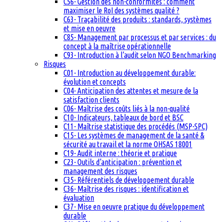
C56- Gestion des non-conformités : comment
maximiser le RoI des systèmes qualité ?
C63- Traçabilité des produits : standards, systèmes
et mise en oeuvre
C85- Management par processus et par services : du
concept à la maîtrise opérationnelle
C93- Introduction à l’audit selon NGO Benchmarking
Risques
C01- Introduction au développement durable:
évolution et concepts
C04- Anticipation des attentes et mesure de la
satisfaction clients
C06- Maîtrise des coûts liés à la non-qualité
C10- Indicateurs, tableaux de bord et BSC
C11- Maîtrise statistique des procédés (MSP-SPC)
C15- Les systèmes de management de la santé &
sécurité au travail et la norme OHSAS 18001
C19- Audit interne : théorie et pratique
C23- Outils d’anticipation : prévention et
management des risques
C35- Référentiels de développement durable
C36- Maîtrise des risques : identification et
évaluation
C37- Mise en oeuvre pratique du développement
durable