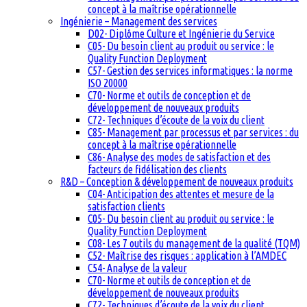
concept à la maîtrise opérationnelle
Ingénierie – Management des services
D02- Diplôme Culture et Ingénierie du Service
C05- Du besoin client au produit ou service : le
Quality Function Deployment
C57- Gestion des services informatiques : la norme
ISO 20000
C70- Norme et outils de conception et de
développement de nouveaux produits
C72- Techniques d’écoute de la voix du client
C85- Management par processus et par services : du
concept à la maîtrise opérationnelle
C86- Analyse des modes de satisfaction et des
facteurs de fidélisation des clients
R&D – Conception & développement de nouveaux produits
C04- Anticipation des attentes et mesure de la
satisfaction clients
C05- Du besoin client au produit ou service : le
Quality Function Deployment
C08- Les 7 outils du management de la qualité (TQM)
C52- Maîtrise des risques : application à l’AMDEC
C54- Analyse de la valeur
C70- Norme et outils de conception et de
développement de nouveaux produits
C72- Techniques d’écoute de la voix du client