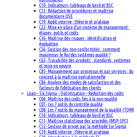
C10- Indicateurs, tableaux de bord et BSC
C13- Rédaction de procédures et maîtrise
documentaire QSE
C19- Audit interne : théorie et pratique
C22- Mise en place d’un système de management :
étapes, outils et coûts
C36- Maîtrise des risques : identification et
évaluation
C56- Gestion des non-conformités : comment
maximiser le RoI des systèmes qualité ?
C63- Traçabilité des produits : standards, systèmes
et mise en oeuvre
C85- Management par processus et par services : du
concept à la maîtrise opérationnelle
C86- Analyse des modes de satisfaction et des
facteurs de fidélisation des clients
Lean – Six Sigma – Optimisation – Réduction des coûts
C06- Maîtrise des coûts liés à la non-qualité
C07- Les 7 outils du contrôle qualité
C08- Les 7 outils du management de la qualité (TQM)
C10- Indicateurs, tableaux de bord et BSC
C11- Maîtrise statistique des procédés (MSP-SPC)
C12- Gestion de projet par la méthode Six Sigma
C19- Audit interne : théorie et pratique