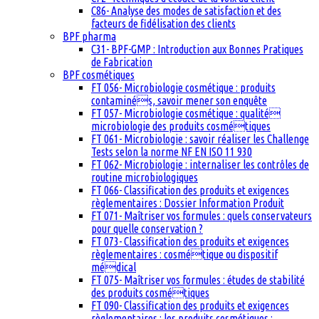
C86- Analyse des modes de satisfaction et des
facteurs de fidélisation des clients
BPF pharma
C31- BPF-GMP : Introduction aux Bonnes Pratiques
de Fabrication
BPF cosmétiques
FT 056- Microbiologie cosmétique : produits
contaminés, savoir mener son enquête
FT 057- Microbiologie cosmétique : qualité
microbiologie des produits cosmétiques
FT 061- Microbiologie : savoir réaliser les Challenge
Tests selon la norme NF EN ISO 11 930
FT 062- Microbiologie : internaliser les contrôles de
routine microbiologiques
FT 066- Classification des produits et exigences
règlementaires : Dossier Information Produit
FT 071- Maîtriser vos formules : quels conservateurs
pour quelle conservation ?
FT 073- Classification des produits et exigences
règlementaires : cosmétique ou dispositif
médical
FT 075- Maîtriser vos formules : études de stabilité
des produits cosmétiques
FT 090- Classification des produits et exigences
règlementaires : les produits cosmétiques :