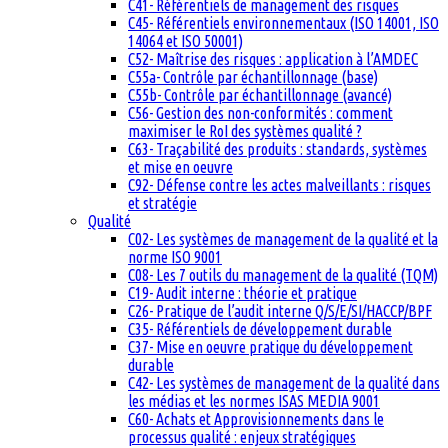
C41- Référentiels de management des risques
C45- Référentiels environnementaux (ISO 14001, ISO
14064 et ISO 50001)
C52- Maîtrise des risques : application à l’AMDEC
C55a- Contrôle par échantillonnage (base)
C55b- Contrôle par échantillonnage (avancé)
C56- Gestion des non-conformités : comment
maximiser le RoI des systèmes qualité ?
C63- Traçabilité des produits : standards, systèmes
et mise en oeuvre
C92- Défense contre les actes malveillants : risques
et stratégie
Qualité
C02- Les systèmes de management de la qualité et la
norme ISO 9001
C08- Les 7 outils du management de la qualité (TQM)
C19- Audit interne : théorie et pratique
C26- Pratique de l’audit interne Q/S/E/SI/HACCP/BPF
C35- Référentiels de développement durable
C37- Mise en oeuvre pratique du développement
durable
C42- Les systèmes de management de la qualité dans
les médias et les normes ISAS MEDIA 9001
C60- Achats et Approvisionnements dans le
processus qualité : enjeux stratégiques