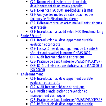
C70- Norme et outils de conception et de
développement de nouveaux produits
C71- Exigences ISO 9001 applicables à la R&D
C86- Analyse des modes de satisfaction et des
facteurs de fidélisation des clients
C92- Défense contre les actes malveillants : risques
et stratégie
C93- Introduction à l’audit selon NGO Benchmarking
Santé-Sécurité
C01- Introduction au développement durable:
évolution et concepts
C15- Les systèmes de management de la santé &
sécurité au travail et la norme OHSAS 18001
C19- Audit interne : théorie et pratique
C26- Pratique de l’audit interne Q/S/E/SI/HACCP/BPF
C47- Référentiels responsabilité sociale (SA 8000 et
ISO 26000)
Environnement
C01- Introduction au développement durable:
évolution et concepts
C19- Audit interne : théorie et pratique
C23- Outils d’anticipation : prévention et
management des risques
C26- Pratique de l’audit interne Q/S/E/SI/HACCP/BPF
C35- Référentiels de développement durable