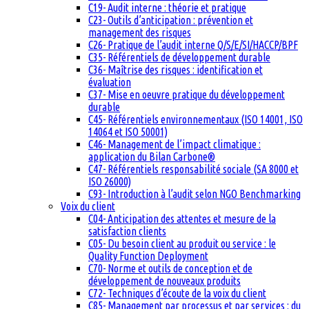
C19- Audit interne : théorie et pratique
C23- Outils d’anticipation : prévention et
management des risques
C26- Pratique de l’audit interne Q/S/E/SI/HACCP/BPF
C35- Référentiels de développement durable
C36- Maîtrise des risques : identification et
évaluation
C37- Mise en oeuvre pratique du développement
durable
C45- Référentiels environnementaux (ISO 14001, ISO
14064 et ISO 50001)
C46- Management de l’impact climatique :
application du Bilan Carbone®
C47- Référentiels responsabilité sociale (SA 8000 et
ISO 26000)
C93- Introduction à l’audit selon NGO Benchmarking
Voix du client
C04- Anticipation des attentes et mesure de la
satisfaction clients
C05- Du besoin client au produit ou service : le
Quality Function Deployment
C70- Norme et outils de conception et de
développement de nouveaux produits
C72- Techniques d’écoute de la voix du client
C85- Management par processus et par services : du