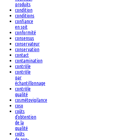
produits
condition
conditions
confiance
en soit
conformité
consensus
conservateur
conservation
contact
contamination
contrôle
contrôle
par
échantillonnage
contrôle
qualité
cosmétovigilance
coso
coûts
d'obtention
de la
qualité
coûts
de non-