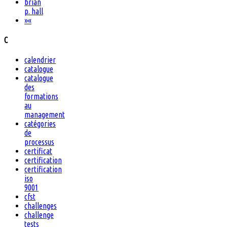
brian
p. hall
»
«
C
calendrier
catalogue
catalogue
des
formations
au
management
catégories
de
processus
certificat
certification
certification
iso
9001
cfst
challenges
challenge
tests