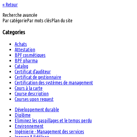
« Retour
Recherche avancée
Par catégorie
Par mots clés
Plan du site
Categories
Achats
Attestation
BPF cosmétiques
BPF pharma
Catalog
Certificat d'auditeur
Certificat de gestionnaire
Certification des systèmes de management
Cours à la carte
Course description
Courses upon request
Développement durable
Diplôme
Eliminez les gaspillages et le temps perdu
Environnement
Ingénierie - Management des services