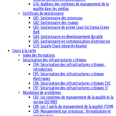
G16- Auditeur des systèmes de management de la
qualité dans les médias
Certificats de gestionnaire
G01- Gestionnaire des processus
G02- Gestionnaire des risques
G03- Gestionnaire de projet Lean Six Sigma Green
Belt
G04- Gestionnaire en développement durable
G05- Gestionnaire en communication d’entreprise
G19- Supply Chain Integrity Analyst
Cours à la carte
Index des formations
Sécurisation des infrastructures critiques
C94- Sécurisation des infrastructures critiques :
introduction
C95- Sécurisation des infrastructures critiques
électriques
C96- Sécurisation des infrastructures critiques CVC
C97- Sécurisation des infrastructures critiques IT
Résolution de problèmes
C02- Les systèmes de management de la qualité et la
norme ISO 9001
C08- Les 7 outils du management de la qualité (TQM)
C09- Management par processus : formalisation et
optimisation