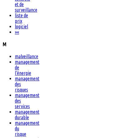
et de
surveillance
liste de
prix
logiciel
»
«
M
malveillance
management
de
l’énergie
management
des
risques
management
des
services
management
durable
management
du
risque