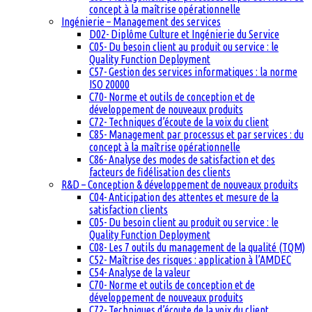
concept à la maîtrise opérationnelle
Ingénierie – Management des services
D02- Diplôme Culture et Ingénierie du Service
C05- Du besoin client au produit ou service : le
Quality Function Deployment
C57- Gestion des services informatiques : la norme
ISO 20000
C70- Norme et outils de conception et de
développement de nouveaux produits
C72- Techniques d’écoute de la voix du client
C85- Management par processus et par services : du
concept à la maîtrise opérationnelle
C86- Analyse des modes de satisfaction et des
facteurs de fidélisation des clients
R&D – Conception & développement de nouveaux produits
C04- Anticipation des attentes et mesure de la
satisfaction clients
C05- Du besoin client au produit ou service : le
Quality Function Deployment
C08- Les 7 outils du management de la qualité (TQM)
C52- Maîtrise des risques : application à l’AMDEC
C54- Analyse de la valeur
C70- Norme et outils de conception et de
développement de nouveaux produits
C72- Techniques d’écoute de la voix du client