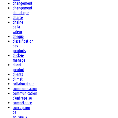
changement
changement
climatique
charte
chaîne
de la
valeur
chèque
classification
des
produits
click-n-
manage
client
produit
clients
climat
collaborateur
communication
communication
d'entreprise
compétence
conception
de
nouveaux