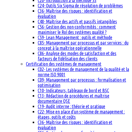
C20- Introduction à la méthode 5S
C24- Outils Six Sigma de résolution de problèmes
C36- Maîtrise des risques : identification et
évaluation
C48- Maîtrise des actifs et passifs intangibles
C56- Gestion des non-conformités : comment
maximiser le RoI des systèmes qualité ?
C59- Lean Management : outils et méthode
C85- Management par processus et par services : du
concept à la maîtrise opérationnelle
C86- Analyse des modes de satisfaction et des
facteurs de fidélisation des clients
Certification des systèmes de management
C02- Les systèmes de management de la qualité et la
norme ISO 9001
C09- Management par processus : formalisation et
optimisation
C10- Indicateurs, tableaux de bord et BSC
C13- Rédaction de procédures et maîtrise
documentaire QSE
C19- Audit interne : théorie et pratique
C22- Mise en place d’un système de management :
étapes, outils et coûts
C36- Maîtrise des risques : identification et
évaluation