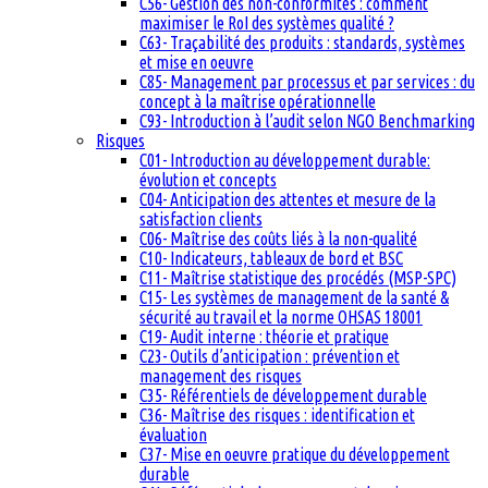
C56- Gestion des non-conformités : comment
maximiser le RoI des systèmes qualité ?
C63- Traçabilité des produits : standards, systèmes
et mise en oeuvre
C85- Management par processus et par services : du
concept à la maîtrise opérationnelle
C93- Introduction à l’audit selon NGO Benchmarking
Risques
C01- Introduction au développement durable:
évolution et concepts
C04- Anticipation des attentes et mesure de la
satisfaction clients
C06- Maîtrise des coûts liés à la non-qualité
C10- Indicateurs, tableaux de bord et BSC
C11- Maîtrise statistique des procédés (MSP-SPC)
C15- Les systèmes de management de la santé &
sécurité au travail et la norme OHSAS 18001
C19- Audit interne : théorie et pratique
C23- Outils d’anticipation : prévention et
management des risques
C35- Référentiels de développement durable
C36- Maîtrise des risques : identification et
évaluation
C37- Mise en oeuvre pratique du développement
durable