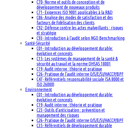
C70- Norme et outils de conception et de
développement de nouveaux produits
C71- Exigences ISO 9001 applicables à la R&D
C86- Analyse des modes de satisfaction et des
facteurs de fidélisation des clients
C92- Défense contre les actes malveillants : risques
et stratégie
C93- Introduction à l’audit selon NGO Benchmarking
Santé-Sécurité
C01- Introduction au développement durable:
évolution et concepts
C15- Les systèmes de management de la santé &
sécurité au travail et la norme OHSAS 18001
C19- Audit interne : théorie et pratique
C26- Pratique de l’audit interne Q/S/E/SI/HACCP/BPF
C47- Référentiels responsabilité sociale (SA 8000 et
ISO 26000)
Environnement
C01- Introduction au développement durable:
évolution et concepts
C19- Audit interne : théorie et pratique
C23- Outils d’anticipation : prévention et
management des risques
C26- Pratique de l’audit interne Q/S/E/SI/HACCP/BPF
C35- Référentiels de développement durable