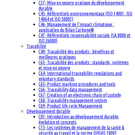
C37- Mise en oeuvre pratique du développement
durable
C45- Référentiels environnementaux (ISO 14001, ISO
14064 et ISO 50001)
C46- Management de l’impact climatique :
application du Bilan Carbone®
C47- Référentiels responsabilité sociale (SA 8000 et
ISO 26000)
Traçabilité
C49- Traçabilité des produits : bénéfices et
meilleures pratiques
C63- Traçabilité des produits : standards, systèmes
et mise en oeuvre
C64- International traceability regulations and
voluntary standards
C65- Product marking procedures and tools
C66- Traceability data management
C67- Creation of an electronic chain of custody
C68- Traceability management system
C69- Product life cycle Management
Développement durable
C01- Introduction au développement durable:
évolution et concepts
C15- Les systèmes de management de la santé &
sécurité au travail et la norme OHSAS 18001