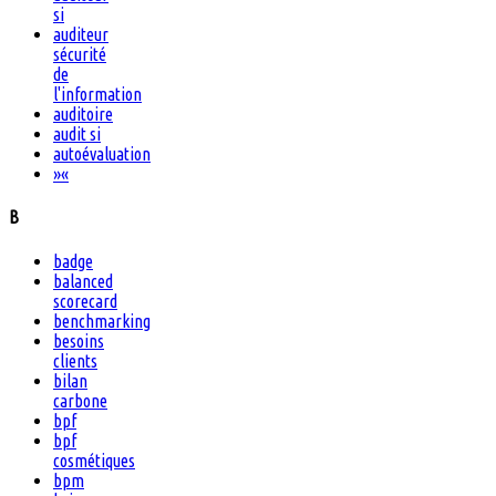
si
auditeur
sécurité
de
l'information
auditoire
audit si
autoévaluation
»
«
B
badge
balanced
scorecard
benchmarking
besoins
clients
bilan
carbone
bpf
bpf
cosmétiques
bpm