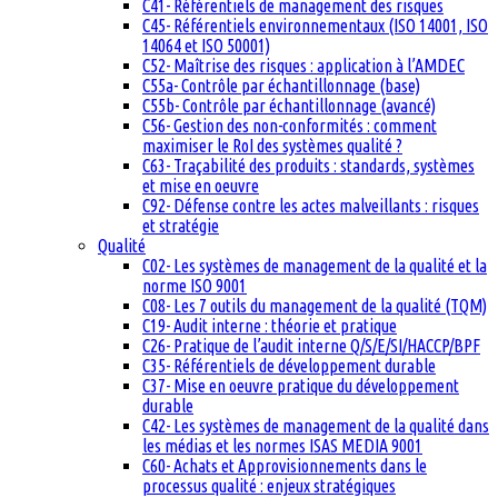
C41- Référentiels de management des risques
C45- Référentiels environnementaux (ISO 14001, ISO
14064 et ISO 50001)
C52- Maîtrise des risques : application à l’AMDEC
C55a- Contrôle par échantillonnage (base)
C55b- Contrôle par échantillonnage (avancé)
C56- Gestion des non-conformités : comment
maximiser le RoI des systèmes qualité ?
C63- Traçabilité des produits : standards, systèmes
et mise en oeuvre
C92- Défense contre les actes malveillants : risques
et stratégie
Qualité
C02- Les systèmes de management de la qualité et la
norme ISO 9001
C08- Les 7 outils du management de la qualité (TQM)
C19- Audit interne : théorie et pratique
C26- Pratique de l’audit interne Q/S/E/SI/HACCP/BPF
C35- Référentiels de développement durable
C37- Mise en oeuvre pratique du développement
durable
C42- Les systèmes de management de la qualité dans
les médias et les normes ISAS MEDIA 9001
C60- Achats et Approvisionnements dans le
processus qualité : enjeux stratégiques