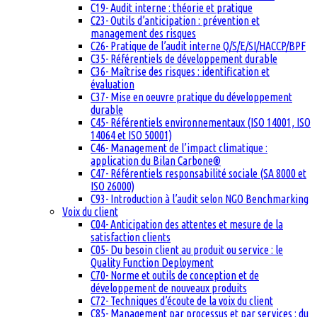
C19- Audit interne : théorie et pratique
C23- Outils d’anticipation : prévention et
management des risques
C26- Pratique de l’audit interne Q/S/E/SI/HACCP/BPF
C35- Référentiels de développement durable
C36- Maîtrise des risques : identification et
évaluation
C37- Mise en oeuvre pratique du développement
durable
C45- Référentiels environnementaux (ISO 14001, ISO
14064 et ISO 50001)
C46- Management de l’impact climatique :
application du Bilan Carbone®
C47- Référentiels responsabilité sociale (SA 8000 et
ISO 26000)
C93- Introduction à l’audit selon NGO Benchmarking
Voix du client
C04- Anticipation des attentes et mesure de la
satisfaction clients
C05- Du besoin client au produit ou service : le
Quality Function Deployment
C70- Norme et outils de conception et de
développement de nouveaux produits
C72- Techniques d’écoute de la voix du client
C85- Management par processus et par services : du