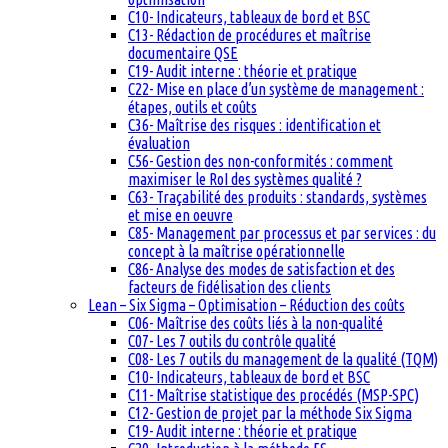
C10- Indicateurs, tableaux de bord et BSC
C13- Rédaction de procédures et maîtrise
documentaire QSE
C19- Audit interne : théorie et pratique
C22- Mise en place d’un système de management :
étapes, outils et coûts
C36- Maîtrise des risques : identification et
évaluation
C56- Gestion des non-conformités : comment
maximiser le RoI des systèmes qualité ?
C63- Traçabilité des produits : standards, systèmes
et mise en oeuvre
C85- Management par processus et par services : du
concept à la maîtrise opérationnelle
C86- Analyse des modes de satisfaction et des
facteurs de fidélisation des clients
Lean – Six Sigma – Optimisation – Réduction des coûts
C06- Maîtrise des coûts liés à la non-qualité
C07- Les 7 outils du contrôle qualité
C08- Les 7 outils du management de la qualité (TQM)
C10- Indicateurs, tableaux de bord et BSC
C11- Maîtrise statistique des procédés (MSP-SPC)
C12- Gestion de projet par la méthode Six Sigma
C19- Audit interne : théorie et pratique