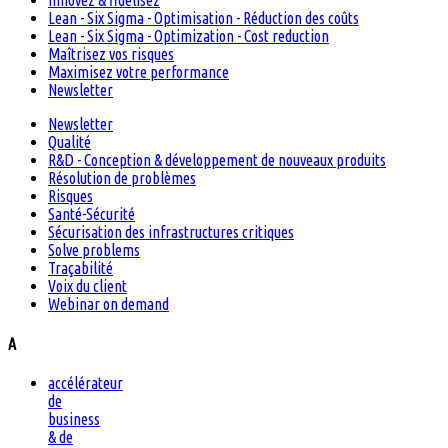
Innovez & fidélisez
Lean - Six Sigma - Optimisation - Réduction des coûts
Lean - Six Sigma - Optimization - Cost reduction
Maîtrisez vos risques
Maximisez votre performance
Newsletter
Newsletter
Qualité
R&D - Conception & développement de nouveaux produits
Résolution de problèmes
Risques
Santé-Sécurité
Sécurisation des infrastructures critiques
Solve problems
Traçabilité
Voix du client
Webinar on demand
A
accélérateur
de
business
& de