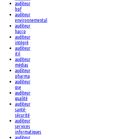
auditeur
bpf
auditeur
environnemental
auditeur
haccp
auditeur
intégré
auditeur
itil
auditeur
médias
auditeur
pharma
auditeur
qse
auditeur
qualité
auditeur
santé-
sécurité
auditeur
services
informatiques
auditeur