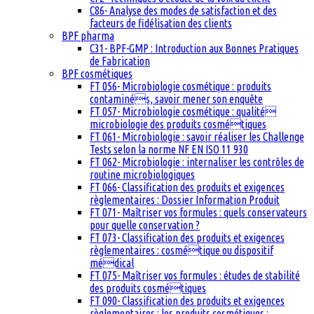
C86- Analyse des modes de satisfaction et des
facteurs de fidélisation des clients
BPF pharma
C31- BPF-GMP : Introduction aux Bonnes Pratiques
de Fabrication
BPF cosmétiques
FT 056- Microbiologie cosmétique : produits
contaminés, savoir mener son enquête
FT 057- Microbiologie cosmétique : qualité
microbiologie des produits cosmétiques
FT 061- Microbiologie : savoir réaliser les Challenge
Tests selon la norme NF EN ISO 11 930
FT 062- Microbiologie : internaliser les contrôles de
routine microbiologiques
FT 066- Classification des produits et exigences
règlementaires : Dossier Information Produit
FT 071- Maîtriser vos formules : quels conservateurs
pour quelle conservation ?
FT 073- Classification des produits et exigences
règlementaires : cosmétique ou dispositif
médical
FT 075- Maîtriser vos formules : études de stabilité
des produits cosmétiques
FT 090- Classification des produits et exigences
règlementaires : les produits cosmétiques :