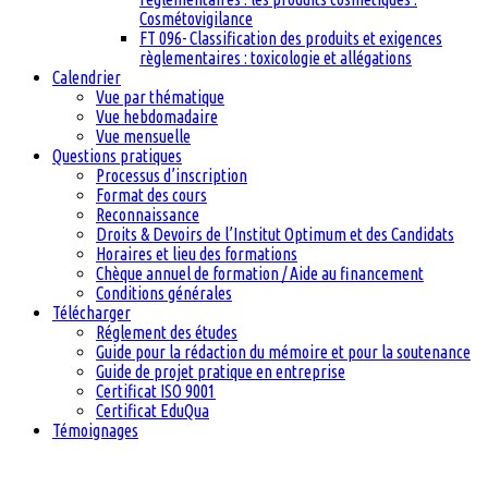
Cosmétovigilance
FT 096- Classification des produits et exigences
règlementaires : toxicologie et allégations
Calendrier
Vue par thématique
Vue hebdomadaire
Vue mensuelle
Questions pratiques
Processus d’inscription
Format des cours
Reconnaissance
Droits & Devoirs de l’Institut Optimum et des Candidats
Horaires et lieu des formations
Chèque annuel de formation / Aide au financement
Conditions générales
Télécharger
Réglement des études
Guide pour la rédaction du mémoire et pour la soutenance
Guide de projet pratique en entreprise
Certificat ISO 9001
Certificat EduQua
Témoignages