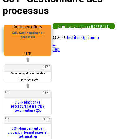
processus
Je m’inscris
Incription +41 22 738 13 11
Certificat de compétences
G01- Gestionnaire des
© 2026
Institut Optimum
processus
↑
Top
3 ECTS
½ jour
Révision et synthèse du module
+
Etude de cas notée
C13
1 jour
C13- Rédaction de
procédures et maîtrise
documentaire QSE
C09
2 jours
C09- Management par
processus : formalisation et
optimisation