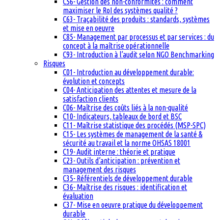
C56- Gestion des non-conformités : comment
maximiser le RoI des systèmes qualité ?
C63- Traçabilité des produits : standards, systèmes
et mise en oeuvre
C85- Management par processus et par services : du
concept à la maîtrise opérationnelle
C93- Introduction à l’audit selon NGO Benchmarking
Risques
C01- Introduction au développement durable:
évolution et concepts
C04- Anticipation des attentes et mesure de la
satisfaction clients
C06- Maîtrise des coûts liés à la non-qualité
C10- Indicateurs, tableaux de bord et BSC
C11- Maîtrise statistique des procédés (MSP-SPC)
C15- Les systèmes de management de la santé &
sécurité au travail et la norme OHSAS 18001
C19- Audit interne : théorie et pratique
C23- Outils d’anticipation : prévention et
management des risques
C35- Référentiels de développement durable
C36- Maîtrise des risques : identification et
évaluation
C37- Mise en oeuvre pratique du développement
durable