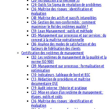
C20- Introduction à la méthode 5S
C24- Outils Six Sigma de résolution de problèmes
C36- Maîtrise des risques : identification et
évaluation
C48- Maîtrise des actifs et passifs intangibles
C56- Gestion des non-conformités : comment
maximiser le RoI des systèmes qualité ?
C59- Lean Management : outils et méthode
C85- Management par processus et par services : du
concept à la maîtrise opérationnelle
C86- Analyse des modes de satisfaction et des
facteurs de fidélisation des clients
Certification des systèmes de management
C02- Les systèmes de management de la qualité et la
norme ISO 9001
C09- Management par processus : formalisation et
optimisation
C10- Indicateurs, tableaux de bord et BSC
C13- Rédaction de procédures et maîtrise
documentaire QSE
C19- Audit interne : théorie et pratique
C22- Mise en place d’un système de management :
étapes, outils et coûts
C36- Maîtrise des risques : identification et
évaluation