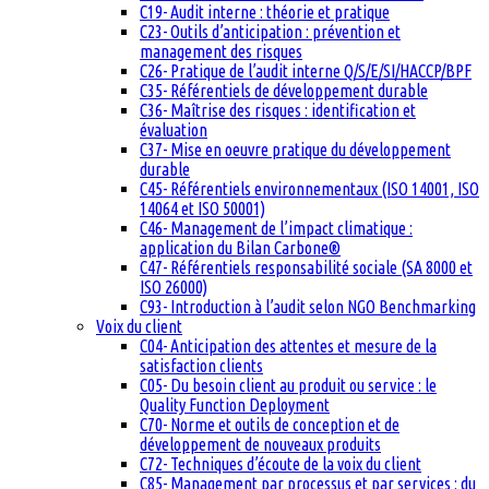
C19- Audit interne : théorie et pratique
C23- Outils d’anticipation : prévention et
management des risques
C26- Pratique de l’audit interne Q/S/E/SI/HACCP/BPF
C35- Référentiels de développement durable
C36- Maîtrise des risques : identification et
évaluation
C37- Mise en oeuvre pratique du développement
durable
C45- Référentiels environnementaux (ISO 14001, ISO
14064 et ISO 50001)
C46- Management de l’impact climatique :
application du Bilan Carbone®
C47- Référentiels responsabilité sociale (SA 8000 et
ISO 26000)
C93- Introduction à l’audit selon NGO Benchmarking
Voix du client
C04- Anticipation des attentes et mesure de la
satisfaction clients
C05- Du besoin client au produit ou service : le
Quality Function Deployment
C70- Norme et outils de conception et de
développement de nouveaux produits
C72- Techniques d’écoute de la voix du client
C85- Management par processus et par services : du