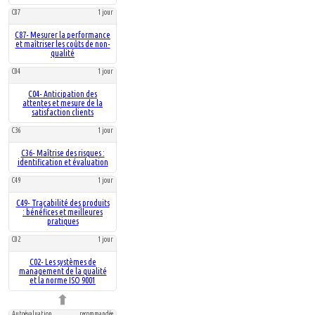
C87
1 jour
C87- Mesurer la performance
et maîtriser les coûts de non-
qualité
C04
1 jour
C04- Anticipation des
attentes et mesure de la
satisfaction clients
C36
1 jour
C36- Maîtrise des risques :
identification et évaluation
C49
1 jour
C49- Traçabilité des produits
: bénéfices et meilleures
pratiques
C02
1 jour
C02- Les systèmes de
management de la qualité
et la norme ISO 9001
Autoévaluation
recommandée