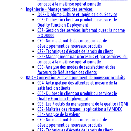
concept à la maîtrise opérationnelle
Ingénierie – Management des services
D02- Diplôme Culture et Ingénierie du Service
C05- Du besoin client au produit ou service : le
Quality Function Deployment
C57- Gestion des services informatiques : la norme
ISO 20000
C70- Norme et outils de conception et de
développement de nouveaux produits
C72- Techniques d’écoute de la voix du client
C85- Management par processus et par services : du
concept à la maîtrise opérationnelle
C86- Analyse des modes de satisfaction et des
facteurs de fidélisation des clients
R&D – Conception & développement de nouveaux produits
C04- Anticipation des attentes et mesure de la
satisfaction clients
C05- Du besoin client au produit ou service : le
Quality Function Deployment
C08- Les 7 outils du management de la qualité (TQM)
C52- Maîtrise des risques : application à l’AMDEC
C54- Analyse de la valeur
C70- Norme et outils de conception et de
développement de nouveaux produits
C72- Techniques d’écoute de la voix du client