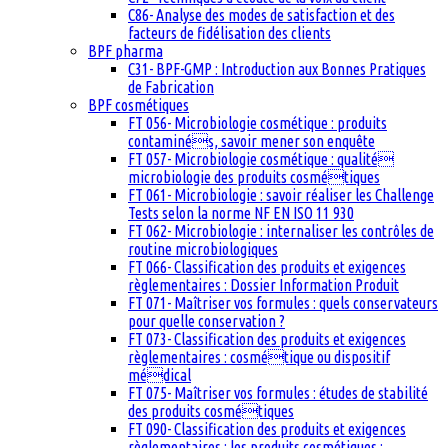
C86- Analyse des modes de satisfaction et des
facteurs de fidélisation des clients
BPF pharma
C31- BPF-GMP : Introduction aux Bonnes Pratiques
de Fabrication
BPF cosmétiques
FT 056- Microbiologie cosmétique : produits
contaminés, savoir mener son enquête
FT 057- Microbiologie cosmétique : qualité
microbiologie des produits cosmétiques
FT 061- Microbiologie : savoir réaliser les Challenge
Tests selon la norme NF EN ISO 11 930
FT 062- Microbiologie : internaliser les contrôles de
routine microbiologiques
FT 066- Classification des produits et exigences
règlementaires : Dossier Information Produit
FT 071- Maîtriser vos formules : quels conservateurs
pour quelle conservation ?
FT 073- Classification des produits et exigences
règlementaires : cosmétique ou dispositif
médical
FT 075- Maîtriser vos formules : études de stabilité
des produits cosmétiques
FT 090- Classification des produits et exigences
règlementaires : les produits cosmétiques :