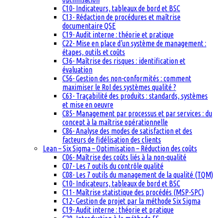
C10- Indicateurs, tableaux de bord et BSC
C13- Rédaction de procédures et maîtrise
documentaire QSE
C19- Audit interne : théorie et pratique
C22- Mise en place d’un système de management :
étapes, outils et coûts
C36- Maîtrise des risques : identification et
évaluation
C56- Gestion des non-conformités : comment
maximiser le RoI des systèmes qualité ?
C63- Traçabilité des produits : standards, systèmes
et mise en oeuvre
C85- Management par processus et par services : du
concept à la maîtrise opérationnelle
C86- Analyse des modes de satisfaction et des
facteurs de fidélisation des clients
Lean – Six Sigma – Optimisation – Réduction des coûts
C06- Maîtrise des coûts liés à la non-qualité
C07- Les 7 outils du contrôle qualité
C08- Les 7 outils du management de la qualité (TQM)
C10- Indicateurs, tableaux de bord et BSC
C11- Maîtrise statistique des procédés (MSP-SPC)
C12- Gestion de projet par la méthode Six Sigma
C19- Audit interne : théorie et pratique