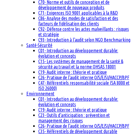
C70- Norme et outils de conception et de
développement de nouveaux produits
C71- Exigences ISO 9001 applicables à la R&D
C86- Analyse des modes de satisfaction et des
facteurs de fidélisation des clients
C92- Défense contre les actes malveillants : risques
et stratégie
C93- Introduction à l’audit selon NGO Benchmarking
Santé-Sécurité
C01- Introduction au développement durable:
évolution et concepts
C15- Les systèmes de management de la santé &
sécurité au travail et la norme OHSAS 18001
C19- Audit interne : théorie et pratique
C26- Pratique de l’audit interne Q/S/E/SI/HACCP/BPF
C47- Référentiels responsabilité sociale (SA 8000 et
ISO 26000)
Environnement
C01- Introduction au développement durable:
évolution et concepts
C19- Audit interne : théorie et pratique
C23- Outils d’anticipation : prévention et
management des risques
C26- Pratique de l’audit interne Q/S/E/SI/HACCP/BPF
C35- Référentiels de développement durable