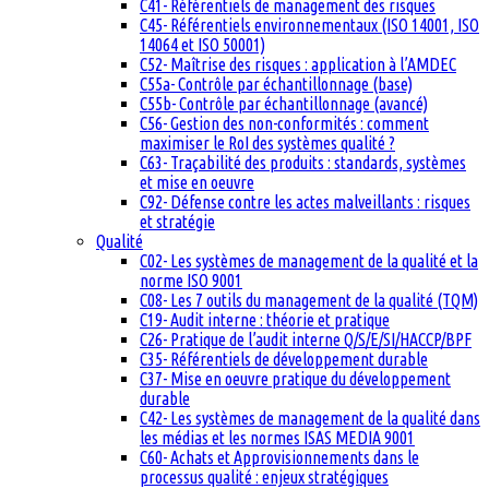
C41- Référentiels de management des risques
C45- Référentiels environnementaux (ISO 14001, ISO
14064 et ISO 50001)
C52- Maîtrise des risques : application à l’AMDEC
C55a- Contrôle par échantillonnage (base)
C55b- Contrôle par échantillonnage (avancé)
C56- Gestion des non-conformités : comment
maximiser le RoI des systèmes qualité ?
C63- Traçabilité des produits : standards, systèmes
et mise en oeuvre
C92- Défense contre les actes malveillants : risques
et stratégie
Qualité
C02- Les systèmes de management de la qualité et la
norme ISO 9001
C08- Les 7 outils du management de la qualité (TQM)
C19- Audit interne : théorie et pratique
C26- Pratique de l’audit interne Q/S/E/SI/HACCP/BPF
C35- Référentiels de développement durable
C37- Mise en oeuvre pratique du développement
durable
C42- Les systèmes de management de la qualité dans
les médias et les normes ISAS MEDIA 9001
C60- Achats et Approvisionnements dans le
processus qualité : enjeux stratégiques