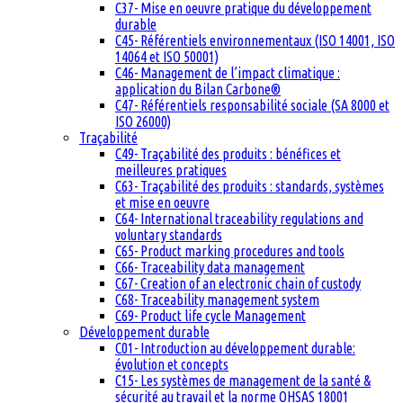
C37- Mise en oeuvre pratique du développement
durable
C45- Référentiels environnementaux (ISO 14001, ISO
14064 et ISO 50001)
C46- Management de l’impact climatique :
application du Bilan Carbone®
C47- Référentiels responsabilité sociale (SA 8000 et
ISO 26000)
Traçabilité
C49- Traçabilité des produits : bénéfices et
meilleures pratiques
C63- Traçabilité des produits : standards, systèmes
et mise en oeuvre
C64- International traceability regulations and
voluntary standards
C65- Product marking procedures and tools
C66- Traceability data management
C67- Creation of an electronic chain of custody
C68- Traceability management system
C69- Product life cycle Management
Développement durable
C01- Introduction au développement durable:
évolution et concepts
C15- Les systèmes de management de la santé &
sécurité au travail et la norme OHSAS 18001