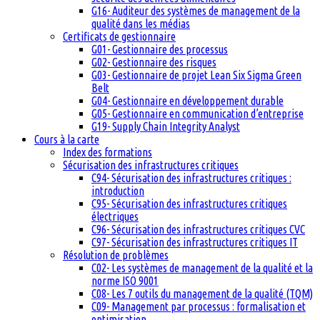
G16- Auditeur des systèmes de management de la
qualité dans les médias
Certificats de gestionnaire
G01- Gestionnaire des processus
G02- Gestionnaire des risques
G03- Gestionnaire de projet Lean Six Sigma Green
Belt
G04- Gestionnaire en développement durable
G05- Gestionnaire en communication d’entreprise
G19- Supply Chain Integrity Analyst
Cours à la carte
Index des formations
Sécurisation des infrastructures critiques
C94- Sécurisation des infrastructures critiques :
introduction
C95- Sécurisation des infrastructures critiques
électriques
C96- Sécurisation des infrastructures critiques CVC
C97- Sécurisation des infrastructures critiques IT
Résolution de problèmes
C02- Les systèmes de management de la qualité et la
norme ISO 9001
C08- Les 7 outils du management de la qualité (TQM)
C09- Management par processus : formalisation et
optimisation