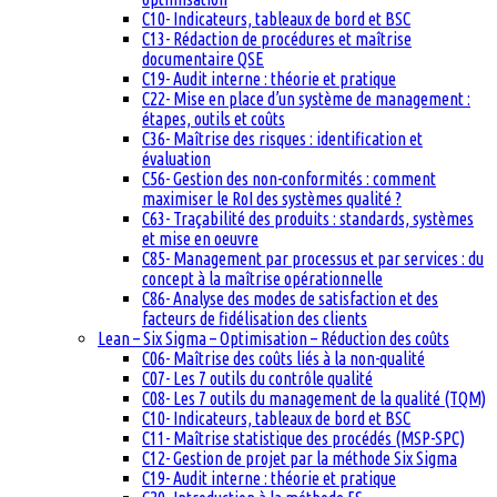
C10- Indicateurs, tableaux de bord et BSC
C13- Rédaction de procédures et maîtrise
documentaire QSE
C19- Audit interne : théorie et pratique
C22- Mise en place d’un système de management :
étapes, outils et coûts
C36- Maîtrise des risques : identification et
évaluation
C56- Gestion des non-conformités : comment
maximiser le RoI des systèmes qualité ?
C63- Traçabilité des produits : standards, systèmes
et mise en oeuvre
C85- Management par processus et par services : du
concept à la maîtrise opérationnelle
C86- Analyse des modes de satisfaction et des
facteurs de fidélisation des clients
Lean – Six Sigma – Optimisation – Réduction des coûts
C06- Maîtrise des coûts liés à la non-qualité
C07- Les 7 outils du contrôle qualité
C08- Les 7 outils du management de la qualité (TQM)
C10- Indicateurs, tableaux de bord et BSC
C11- Maîtrise statistique des procédés (MSP-SPC)
C12- Gestion de projet par la méthode Six Sigma
C19- Audit interne : théorie et pratique