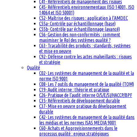
C41- Référentiels de management des risques
C45- Référentiels environnementaux (ISO 14001, ISO
14064 et ISO 50001)
C52- Maîtrise des risques : application à l’AMDEC
C55a- Contrôle par échantillonnage (base)
C55b- Contrôle par échantillonnage (avancé)
C56- Gestion des non-conformités : comment
maximiser le RoI des systèmes qualité ?
C63- Traçabilité des produits : standards, systèmes
et mise en oeuvre
C92- Défense contre les actes malveillants : risques
et stratégie
Qualité
C02- Les systèmes de management de la qualité et la
norme ISO 9001
C08- Les 7 outils du management de la qualité (TQM)
C19- Audit interne : théorie et pratique
C26- Pratique de l’audit interne Q/S/E/SI/HACCP/BPF
C35- Référentiels de développement durable
C37- Mise en oeuvre pratique du développement
durable
C42- Les systèmes de management de la qualité dans
les médias et les normes ISAS MEDIA 9001
C60- Achats et Approvisionnements dans le
processus qualité : enjeux stratégiques