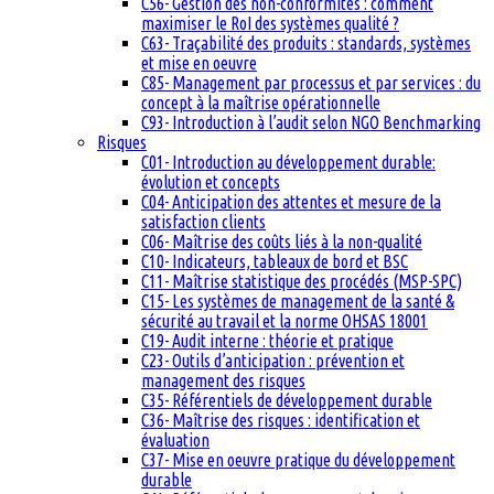
C56- Gestion des non-conformités : comment
maximiser le RoI des systèmes qualité ?
C63- Traçabilité des produits : standards, systèmes
et mise en oeuvre
C85- Management par processus et par services : du
concept à la maîtrise opérationnelle
C93- Introduction à l’audit selon NGO Benchmarking
Risques
C01- Introduction au développement durable:
évolution et concepts
C04- Anticipation des attentes et mesure de la
satisfaction clients
C06- Maîtrise des coûts liés à la non-qualité
C10- Indicateurs, tableaux de bord et BSC
C11- Maîtrise statistique des procédés (MSP-SPC)
C15- Les systèmes de management de la santé &
sécurité au travail et la norme OHSAS 18001
C19- Audit interne : théorie et pratique
C23- Outils d’anticipation : prévention et
management des risques
C35- Référentiels de développement durable
C36- Maîtrise des risques : identification et
évaluation
C37- Mise en oeuvre pratique du développement
durable