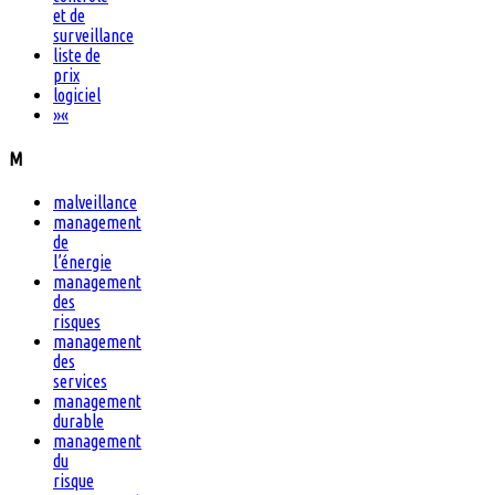
et de
surveillance
liste de
prix
logiciel
»
«
M
malveillance
management
de
l’énergie
management
des
risques
management
des
services
management
durable
management
du
risque