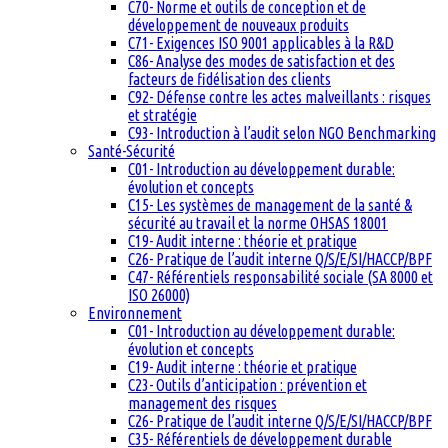
C70- Norme et outils de conception et de
développement de nouveaux produits
C71- Exigences ISO 9001 applicables à la R&D
C86- Analyse des modes de satisfaction et des
facteurs de fidélisation des clients
C92- Défense contre les actes malveillants : risques
et stratégie
C93- Introduction à l’audit selon NGO Benchmarking
Santé-Sécurité
C01- Introduction au développement durable:
évolution et concepts
C15- Les systèmes de management de la santé &
sécurité au travail et la norme OHSAS 18001
C19- Audit interne : théorie et pratique
C26- Pratique de l’audit interne Q/S/E/SI/HACCP/BPF
C47- Référentiels responsabilité sociale (SA 8000 et
ISO 26000)
Environnement
C01- Introduction au développement durable:
évolution et concepts
C19- Audit interne : théorie et pratique
C23- Outils d’anticipation : prévention et
management des risques
C26- Pratique de l’audit interne Q/S/E/SI/HACCP/BPF
C35- Référentiels de développement durable