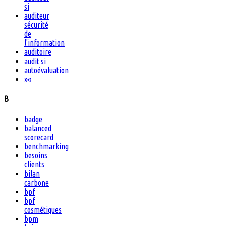
si
auditeur
sécurité
de
l'information
auditoire
audit si
autoévaluation
»
«
B
badge
balanced
scorecard
benchmarking
besoins
clients
bilan
carbone
bpf
bpf
cosmétiques
bpm