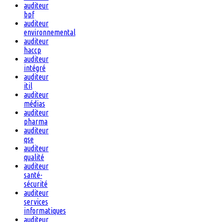
auditeur
bpf
auditeur
environnemental
auditeur
haccp
auditeur
intégré
auditeur
itil
auditeur
médias
auditeur
pharma
auditeur
qse
auditeur
qualité
auditeur
santé-
sécurité
auditeur
services
informatiques
auditeur