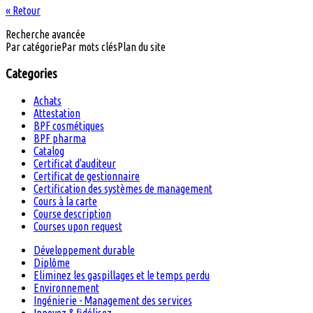
« Retour
Recherche avancée
Par catégorie
Par mots clés
Plan du site
Categories
Achats
Attestation
BPF cosmétiques
BPF pharma
Catalog
Certificat d'auditeur
Certificat de gestionnaire
Certification des systèmes de management
Cours à la carte
Course description
Courses upon request
Développement durable
Diplôme
Eliminez les gaspillages et le temps perdu
Environnement
Ingénierie - Management des services