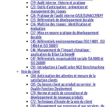
C19- Audit interne : théorie et pratique
C23- Outils d’anticipation : prévention et
management des risques
C26- Pratique de l’audit interne Q/S/E/SI/HACCP/BPF
C35- Référentiels de développement durable
C36- Maîtrise des risques : identification et
évaluation
C37- Mise en oeuvre pratique du développement
durable
C45- Référentiels environnementaux (ISO 14001, ISO
14064 et ISO 50001)
C46- Management de l’impact climatique :
application du Bilan Carbone®
C47- Référentiels responsabilité sociale (SA 8000 et
ISO 26000)
C93- Introduction à l’audit selon NGO Benchmarking
Voix du client
C04- Anticipation des attentes et mesure de la
satisfaction clients
C05- Du besoin client au produit ou service : le
Quality Function Deployment
C70- Norme et outils de conception et de
développement de nouveaux produits
C72- Techniques d’écoute de la voix du client
C85- Management par processus et par services : du