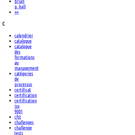
brian
p. hall
»
«
C
calendrier
catalogue
catalogue
des
formations
au
management
catégories
de
processus
certificat
certification
certification
iso
9001
cfst
challenges
challenge
tests