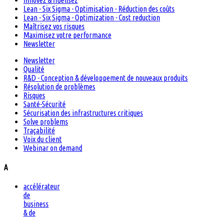
Innovez & fidélisez
Lean - Six Sigma - Optimisation - Réduction des coûts
Lean - Six Sigma - Optimization - Cost reduction
Maîtrisez vos risques
Maximisez votre performance
Newsletter
Newsletter
Qualité
R&D - Conception & développement de nouveaux produits
Résolution de problèmes
Risques
Santé-Sécurité
Sécurisation des infrastructures critiques
Solve problems
Traçabilité
Voix du client
Webinar on demand
A
accélérateur
de
business
& de