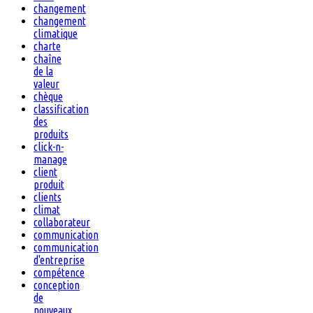
changement
changement
climatique
charte
chaîne
de la
valeur
chèque
classification
des
produits
click-n-
manage
client
produit
clients
climat
collaborateur
communication
communication
d'entreprise
compétence
conception
de
nouveaux