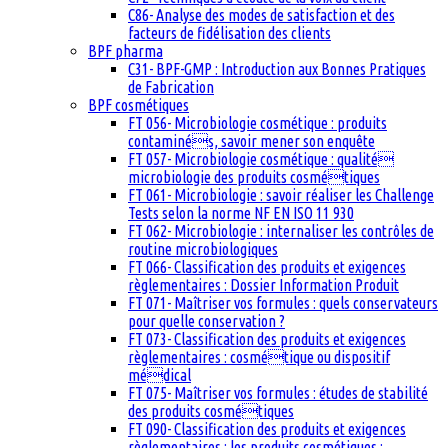
C86- Analyse des modes de satisfaction et des
facteurs de fidélisation des clients
BPF pharma
C31- BPF-GMP : Introduction aux Bonnes Pratiques
de Fabrication
BPF cosmétiques
FT 056- Microbiologie cosmétique : produits
contaminés, savoir mener son enquête
FT 057- Microbiologie cosmétique : qualité
microbiologie des produits cosmétiques
FT 061- Microbiologie : savoir réaliser les Challenge
Tests selon la norme NF EN ISO 11 930
FT 062- Microbiologie : internaliser les contrôles de
routine microbiologiques
FT 066- Classification des produits et exigences
règlementaires : Dossier Information Produit
FT 071- Maîtriser vos formules : quels conservateurs
pour quelle conservation ?
FT 073- Classification des produits et exigences
règlementaires : cosmétique ou dispositif
médical
FT 075- Maîtriser vos formules : études de stabilité
des produits cosmétiques
FT 090- Classification des produits et exigences
règlementaires : les produits cosmétiques :