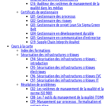
G16- Auditeur des systèmes de management de la
qualité dans les médias
Certificats de gestionnaire
G01- Gestionnaire des processus
G02- Gestionnaire des risques
G03- Gestionnaire de projet Lean Six Sigma Green
Belt
G04- Gestionnaire en développement durable
G05- Gestionnaire en communication d’entreprise
G19- Supply Chain Integrity Analyst
Cours à la carte
Index des formations
Sécurisation des infrastructures critiques
C94- Sécurisation des infrastructures critiques :
introduction
C95- Sécurisation des infrastructures critiques
électriques
C96- Sécurisation des infrastructures critiques CVC
C97- Sécurisation des infrastructures critiques IT
Résolution de problèmes
C02- Les systèmes de management de la qualité et la
norme ISO 9001
C08- Les 7 outils du management de la qualité (TQM)
C09- Management par processus : formalisation et
optimisation