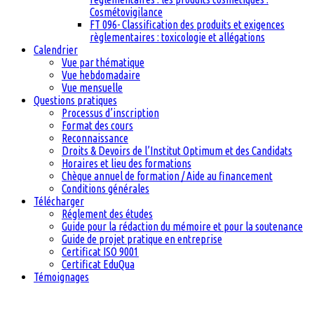
Cosmétovigilance
FT 096- Classification des produits et exigences
règlementaires : toxicologie et allégations
Calendrier
Vue par thématique
Vue hebdomadaire
Vue mensuelle
Questions pratiques
Processus d’inscription
Format des cours
Reconnaissance
Droits & Devoirs de l’Institut Optimum et des Candidats
Horaires et lieu des formations
Chèque annuel de formation / Aide au financement
Conditions générales
Télécharger
Réglement des études
Guide pour la rédaction du mémoire et pour la soutenance
Guide de projet pratique en entreprise
Certificat ISO 9001
Certificat EduQua
Témoignages