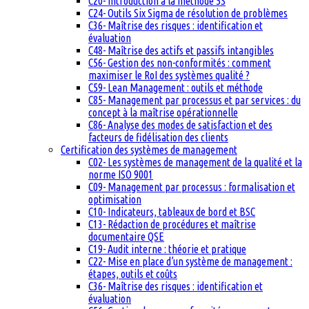
C20- Introduction à la méthode 5S
C24- Outils Six Sigma de résolution de problèmes
C36- Maîtrise des risques : identification et
évaluation
C48- Maîtrise des actifs et passifs intangibles
C56- Gestion des non-conformités : comment
maximiser le RoI des systèmes qualité ?
C59- Lean Management : outils et méthode
C85- Management par processus et par services : du
concept à la maîtrise opérationnelle
C86- Analyse des modes de satisfaction et des
facteurs de fidélisation des clients
Certification des systèmes de management
C02- Les systèmes de management de la qualité et la
norme ISO 9001
C09- Management par processus : formalisation et
optimisation
C10- Indicateurs, tableaux de bord et BSC
C13- Rédaction de procédures et maîtrise
documentaire QSE
C19- Audit interne : théorie et pratique
C22- Mise en place d’un système de management :
étapes, outils et coûts
C36- Maîtrise des risques : identification et
évaluation