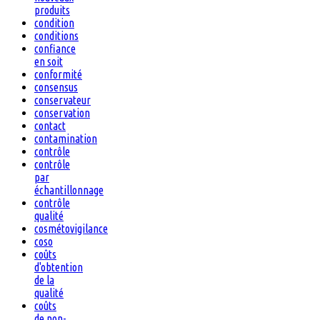
produits
condition
conditions
confiance
en soit
conformité
consensus
conservateur
conservation
contact
contamination
contrôle
contrôle
par
échantillonnage
contrôle
qualité
cosmétovigilance
coso
coûts
d'obtention
de la
qualité
coûts
de non-