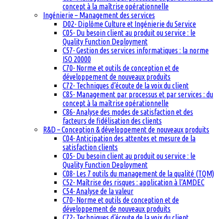
concept à la maîtrise opérationnelle
Ingénierie – Management des services
D02- Diplôme Culture et Ingénierie du Service
C05- Du besoin client au produit ou service : le
Quality Function Deployment
C57- Gestion des services informatiques : la norme
ISO 20000
C70- Norme et outils de conception et de
développement de nouveaux produits
C72- Techniques d’écoute de la voix du client
C85- Management par processus et par services : du
concept à la maîtrise opérationnelle
C86- Analyse des modes de satisfaction et des
facteurs de fidélisation des clients
R&D – Conception & développement de nouveaux produits
C04- Anticipation des attentes et mesure de la
satisfaction clients
C05- Du besoin client au produit ou service : le
Quality Function Deployment
C08- Les 7 outils du management de la qualité (TQM)
C52- Maîtrise des risques : application à l’AMDEC
C54- Analyse de la valeur
C70- Norme et outils de conception et de
développement de nouveaux produits
C72- Techniques d’écoute de la voix du client