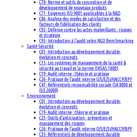
C70- Norme et outils de conception et de
développement de nouveaux produits
C71- Exigences ISO 9001 applicables à la R&D
C86- Analyse des modes de satisfaction et des
facteurs de fidélisation des clients
C92- Défense contre les actes malveillants : risques
et stratégie
C93- Introduction à l’audit selon NGO Benchmarking
Santé-Sécurité
C01- Introduction au développement durable:
évolution et concepts
C15- Les systèmes de management de la santé &
sécurité au travail et la norme OHSAS 18001
C19- Audit interne : théorie et pratique
C26- Pratique de l’audit interne Q/S/E/SI/HACCP/BPF
C47- Référentiels responsabilité sociale (SA 8000 et
ISO 26000)
Environnement
C01- Introduction au développement durable:
évolution et concepts
C19- Audit interne : théorie et pratique
C23- Outils d’anticipation : prévention et
management des risques
C26- Pratique de l’audit interne Q/S/E/SI/HACCP/BPF
C35- Référentiels de développement durable