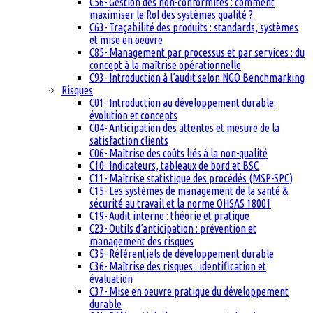
C56- Gestion des non-conformités : comment
maximiser le RoI des systèmes qualité ?
C63- Traçabilité des produits : standards, systèmes
et mise en oeuvre
C85- Management par processus et par services : du
concept à la maîtrise opérationnelle
C93- Introduction à l’audit selon NGO Benchmarking
Risques
C01- Introduction au développement durable:
évolution et concepts
C04- Anticipation des attentes et mesure de la
satisfaction clients
C06- Maîtrise des coûts liés à la non-qualité
C10- Indicateurs, tableaux de bord et BSC
C11- Maîtrise statistique des procédés (MSP-SPC)
C15- Les systèmes de management de la santé &
sécurité au travail et la norme OHSAS 18001
C19- Audit interne : théorie et pratique
C23- Outils d’anticipation : prévention et
management des risques
C35- Référentiels de développement durable
C36- Maîtrise des risques : identification et
évaluation
C37- Mise en oeuvre pratique du développement
durable