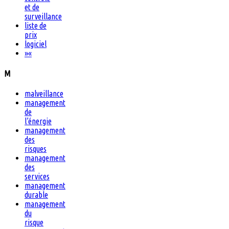
et de
surveillance
liste de
prix
logiciel
»
«
M
malveillance
management
de
l’énergie
management
des
risques
management
des
services
management
durable
management
du
risque