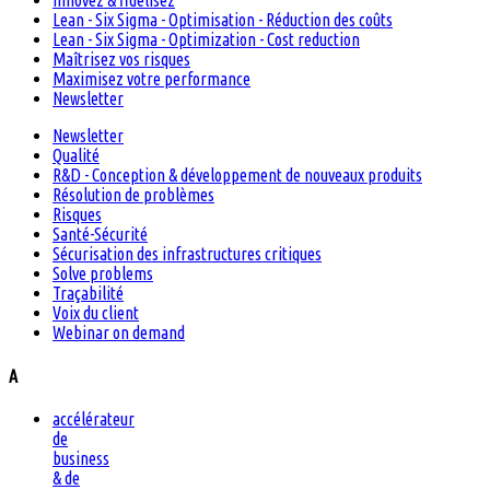
Innovez & fidélisez
Lean - Six Sigma - Optimisation - Réduction des coûts
Lean - Six Sigma - Optimization - Cost reduction
Maîtrisez vos risques
Maximisez votre performance
Newsletter
Newsletter
Qualité
R&D - Conception & développement de nouveaux produits
Résolution de problèmes
Risques
Santé-Sécurité
Sécurisation des infrastructures critiques
Solve problems
Traçabilité
Voix du client
Webinar on demand
A
accélérateur
de
business
& de