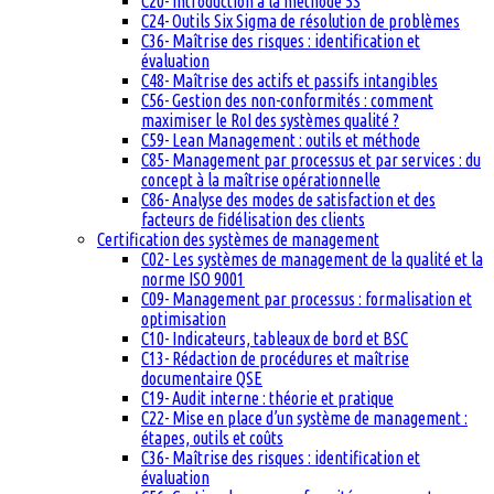
C20- Introduction à la méthode 5S
C24- Outils Six Sigma de résolution de problèmes
C36- Maîtrise des risques : identification et
évaluation
C48- Maîtrise des actifs et passifs intangibles
C56- Gestion des non-conformités : comment
maximiser le RoI des systèmes qualité ?
C59- Lean Management : outils et méthode
C85- Management par processus et par services : du
concept à la maîtrise opérationnelle
C86- Analyse des modes de satisfaction et des
facteurs de fidélisation des clients
Certification des systèmes de management
C02- Les systèmes de management de la qualité et la
norme ISO 9001
C09- Management par processus : formalisation et
optimisation
C10- Indicateurs, tableaux de bord et BSC
C13- Rédaction de procédures et maîtrise
documentaire QSE
C19- Audit interne : théorie et pratique
C22- Mise en place d’un système de management :
étapes, outils et coûts
C36- Maîtrise des risques : identification et
évaluation