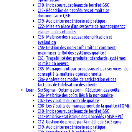
C10- Indicateurs, tableaux de bord et BSC
C13- Rédaction de procédures et maîtrise
documentaire QSE
C19- Audit interne : théorie et pratique
C22- Mise en place d’un système de management :
étapes, outils et coûts
C36- Maîtrise des risques : identification et
évaluation
C56- Gestion des non-conformités : comment
maximiser le RoI des systèmes qualité ?
C63- Traçabilité des produits : standards, systèmes
et mise en oeuvre
C85- Management par processus et par services : du
concept à la maîtrise opérationnelle
C86- Analyse des modes de satisfaction et des
facteurs de fidélisation des clients
Lean – Six Sigma – Optimisation – Réduction des coûts
C06- Maîtrise des coûts liés à la non-qualité
C07- Les 7 outils du contrôle qualité
C08- Les 7 outils du management de la qualité (TQM)
C10- Indicateurs, tableaux de bord et BSC
C11- Maîtrise statistique des procédés (MSP-SPC)
C12- Gestion de projet par la méthode Six Sigma
C19- Audit interne : théorie et pratique