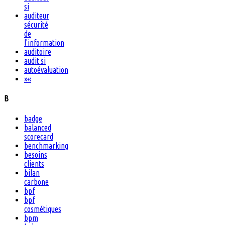
si
auditeur
sécurité
de
l'information
auditoire
audit si
autoévaluation
»
«
B
badge
balanced
scorecard
benchmarking
besoins
clients
bilan
carbone
bpf
bpf
cosmétiques
bpm