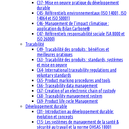
C37- Mise en oeuvre pratique du développement
durable
C45- Référentiels environnementaux (ISO 14001, ISO
14064 et ISO 50001)
C46- Management de l’impact climatique :
application du Bilan Carbone®
C47- Référentiels responsabilité sociale (SA 8000 et
ISO 26000)
Traçabilité
C49- Traçabilité des produits : bénéfices et
meilleures pratiques
C63- Traçabilité des produits : standards, systèmes
et mise en oeuvre
C64- International traceability regulations and
voluntary standards
C65- Product marking procedures and tools
C66- Traceability data management
C67- Creation of an electronic chain of custody
C68- Traceability management system
C69- Product life cycle Management
Développement durable
C01- Introduction au développement durable:
évolution et concepts
C15- Les systèmes de management de la santé &
sécurité au travail et la norme OHSAS 18001