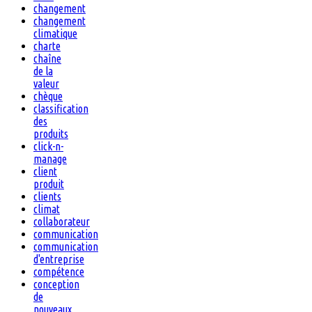
changement
changement
climatique
charte
chaîne
de la
valeur
chèque
classification
des
produits
click-n-
manage
client
produit
clients
climat
collaborateur
communication
communication
d'entreprise
compétence
conception
de
nouveaux