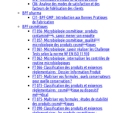
C86- Analyse des modes de satisfaction et des
facteurs de fidélisation des clients
BPF pharma
C31- BPF-GMP : Introduction aux Bonnes Pratiques
de Fabrication
BPF cosmétiques
FT 056- Microbiologie cosmétique : produits
contaminés, savoir mener son enquête
FT 057- Microbiologie cosmétique : qualité
microbiologie des produits cosmétiques
FT 061- Microbiologie : savoir réaliser les Challenge
Tests selon la norme NF EN ISO 11 930
FT 062- Microbiologie : internaliser les contrôles de
routine microbiologiques
FT 066- Classification des produits et exigences
règlementaires : Dossier Information Produit
FT 071- Maîtriser vos formules : quels conservateurs
pour quelle conservation ?
FT 073- Classification des produits et exigences
règlementaires : cosmétique ou dispositif
médical
FT 075- Maîtriser vos formules : études de stabilité
des produits cosmétiques
FT 090- Classification des produits et exigences
règlementaires : les produits cosmétiques :