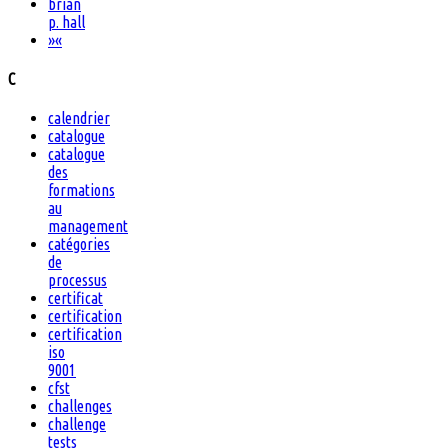
brian
p. hall
»
«
C
calendrier
catalogue
catalogue
des
formations
au
management
catégories
de
processus
certificat
certification
certification
iso
9001
cfst
challenges
challenge
tests