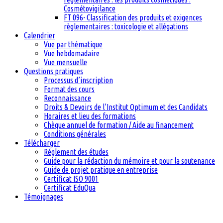
Cosmétovigilance
FT 096- Classification des produits et exigences
règlementaires : toxicologie et allégations
Calendrier
Vue par thématique
Vue hebdomadaire
Vue mensuelle
Questions pratiques
Processus d’inscription
Format des cours
Reconnaissance
Droits & Devoirs de l’Institut Optimum et des Candidats
Horaires et lieu des formations
Chèque annuel de formation / Aide au financement
Conditions générales
Télécharger
Réglement des études
Guide pour la rédaction du mémoire et pour la soutenance
Guide de projet pratique en entreprise
Certificat ISO 9001
Certificat EduQua
Témoignages