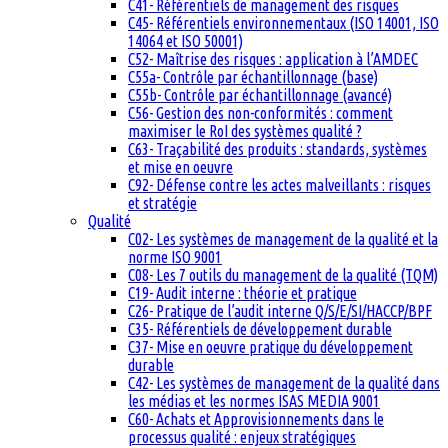
C41- Référentiels de management des risques
C45- Référentiels environnementaux (ISO 14001, ISO
14064 et ISO 50001)
C52- Maîtrise des risques : application à l’AMDEC
C55a- Contrôle par échantillonnage (base)
C55b- Contrôle par échantillonnage (avancé)
C56- Gestion des non-conformités : comment
maximiser le RoI des systèmes qualité ?
C63- Traçabilité des produits : standards, systèmes
et mise en oeuvre
C92- Défense contre les actes malveillants : risques
et stratégie
Qualité
C02- Les systèmes de management de la qualité et la
norme ISO 9001
C08- Les 7 outils du management de la qualité (TQM)
C19- Audit interne : théorie et pratique
C26- Pratique de l’audit interne Q/S/E/SI/HACCP/BPF
C35- Référentiels de développement durable
C37- Mise en oeuvre pratique du développement
durable
C42- Les systèmes de management de la qualité dans
les médias et les normes ISAS MEDIA 9001
C60- Achats et Approvisionnements dans le
processus qualité : enjeux stratégiques