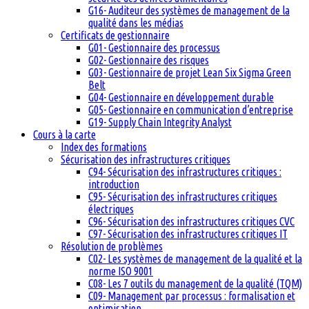
G16- Auditeur des systèmes de management de la
qualité dans les médias
Certificats de gestionnaire
G01- Gestionnaire des processus
G02- Gestionnaire des risques
G03- Gestionnaire de projet Lean Six Sigma Green
Belt
G04- Gestionnaire en développement durable
G05- Gestionnaire en communication d’entreprise
G19- Supply Chain Integrity Analyst
Cours à la carte
Index des formations
Sécurisation des infrastructures critiques
C94- Sécurisation des infrastructures critiques :
introduction
C95- Sécurisation des infrastructures critiques
électriques
C96- Sécurisation des infrastructures critiques CVC
C97- Sécurisation des infrastructures critiques IT
Résolution de problèmes
C02- Les systèmes de management de la qualité et la
norme ISO 9001
C08- Les 7 outils du management de la qualité (TQM)
C09- Management par processus : formalisation et
optimisation