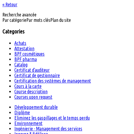
« Retour
Recherche avancée
Par catégorie
Par mots clés
Plan du site
Categories
Achats
Attestation
BPF cosmétiques
BPF pharma
Catalog
Certificat d'auditeur
Certificat de gestionnaire
Certification des systèmes de management
Cours à la carte
Course description
Courses upon request
Développement durable
Diplôme
Eliminez les gaspillages et le temps perdu
Environnement
Ingénierie - Management des services