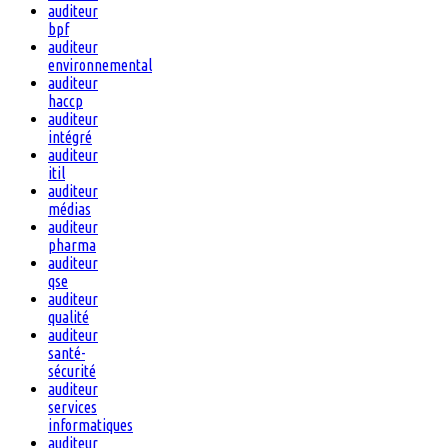
auditeur
bpf
auditeur
environnemental
auditeur
haccp
auditeur
intégré
auditeur
itil
auditeur
médias
auditeur
pharma
auditeur
qse
auditeur
qualité
auditeur
santé-
sécurité
auditeur
services
informatiques
auditeur