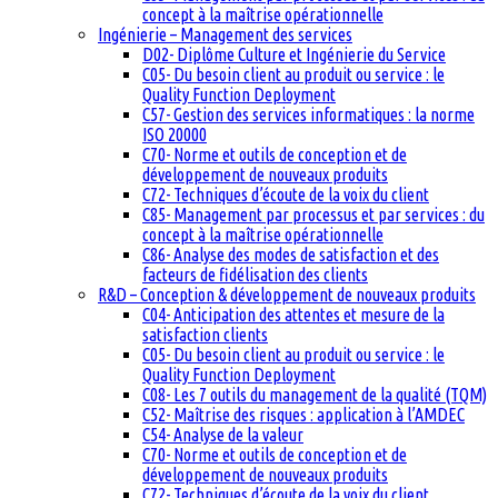
concept à la maîtrise opérationnelle
Ingénierie – Management des services
D02- Diplôme Culture et Ingénierie du Service
C05- Du besoin client au produit ou service : le
Quality Function Deployment
C57- Gestion des services informatiques : la norme
ISO 20000
C70- Norme et outils de conception et de
développement de nouveaux produits
C72- Techniques d’écoute de la voix du client
C85- Management par processus et par services : du
concept à la maîtrise opérationnelle
C86- Analyse des modes de satisfaction et des
facteurs de fidélisation des clients
R&D – Conception & développement de nouveaux produits
C04- Anticipation des attentes et mesure de la
satisfaction clients
C05- Du besoin client au produit ou service : le
Quality Function Deployment
C08- Les 7 outils du management de la qualité (TQM)
C52- Maîtrise des risques : application à l’AMDEC
C54- Analyse de la valeur
C70- Norme et outils de conception et de
développement de nouveaux produits
C72- Techniques d’écoute de la voix du client