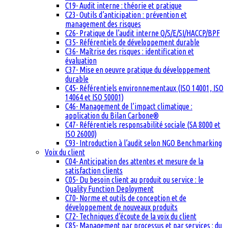
C19- Audit interne : théorie et pratique
C23- Outils d’anticipation : prévention et
management des risques
C26- Pratique de l’audit interne Q/S/E/SI/HACCP/BPF
C35- Référentiels de développement durable
C36- Maîtrise des risques : identification et
évaluation
C37- Mise en oeuvre pratique du développement
durable
C45- Référentiels environnementaux (ISO 14001, ISO
14064 et ISO 50001)
C46- Management de l’impact climatique :
application du Bilan Carbone®
C47- Référentiels responsabilité sociale (SA 8000 et
ISO 26000)
C93- Introduction à l’audit selon NGO Benchmarking
Voix du client
C04- Anticipation des attentes et mesure de la
satisfaction clients
C05- Du besoin client au produit ou service : le
Quality Function Deployment
C70- Norme et outils de conception et de
développement de nouveaux produits
C72- Techniques d’écoute de la voix du client
C85- Management par processus et par services : du