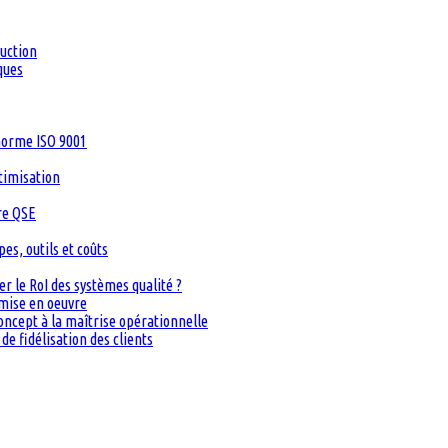
duction
ques
 norme ISO 9001
timisation
re QSE
s, outils et coûts
 le RoI des systèmes qualité ?
 mise en oeuvre
oncept à la maîtrise opérationnelle
de fidélisation des clients