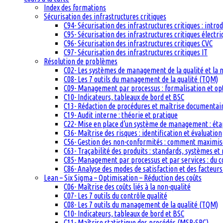
Index des formations
Sécurisation des infrastructures critiques
C94- Sécurisation des infrastructures critiques : intro
C95- Sécurisation des infrastructures critiques électri
C96- Sécurisation des infrastructures critiques CVC
C97- Sécurisation des infrastructures critiques IT
Résolution de problèmes
C02- Les systèmes de management de la qualité et la
C08- Les 7 outils du management de la qualité (TQM)
C09- Management par processus : formalisation et op
C10- Indicateurs, tableaux de bord et BSC
C13- Rédaction de procédures et maîtrise documentai
C19- Audit interne : théorie et pratique
C22- Mise en place d’un système de management : étape
C36- Maîtrise des risques : identification et évaluation
C56- Gestion des non-conformités : comment maximiser
C63- Traçabilité des produits : standards, systèmes et
C85- Management par processus et par services : du c
C86- Analyse des modes de satisfaction et des facteurs 
Lean – Six Sigma – Optimisation – Réduction des coûts
C06- Maîtrise des coûts liés à la non-qualité
C07- Les 7 outils du contrôle qualité
C08- Les 7 outils du management de la qualité (TQM)
C10- Indicateurs, tableaux de bord et BSC
C11- Maîtrise statistique des procédés (MSP-SPC)