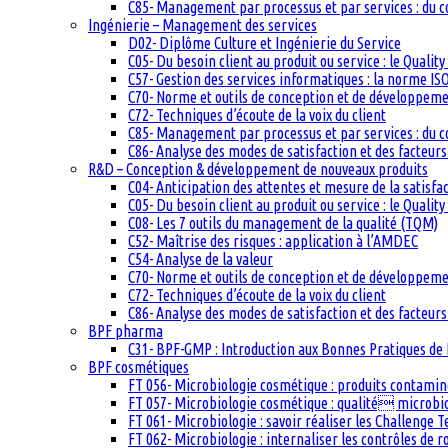
C85- Management par processus et par services : du c
Ingénierie – Management des services
D02- Diplôme Culture et Ingénierie du Service
C05- Du besoin client au produit ou service : le Quali
C57- Gestion des services informatiques : la norme IS
C70- Norme et outils de conception et de développem
C72- Techniques d’écoute de la voix du client
C85- Management par processus et par services : du c
C86- Analyse des modes de satisfaction et des facteurs 
R&D – Conception & développement de nouveaux produits
C04- Anticipation des attentes et mesure de la satisfac
C05- Du besoin client au produit ou service : le Quali
C08- Les 7 outils du management de la qualité (TQM)
C52- Maîtrise des risques : application à l’AMDEC
C54- Analyse de la valeur
C70- Norme et outils de conception et de développem
C72- Techniques d’écoute de la voix du client
C86- Analyse des modes de satisfaction et des facteurs 
BPF pharma
C31- BPF-GMP : Introduction aux Bonnes Pratiques de 
BPF cosmétiques
FT 056- Microbiologie cosmétique : produits contam
FT 057- Microbiologie cosmétique : qualité microb
FT 061- Microbiologie : savoir réaliser les Challenge 
FT 062- Microbiologie : internaliser les contrôles de 