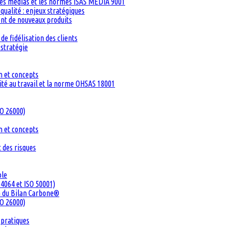
les médias et les normes ISAS MEDIA 9001
ualité : enjeux stratégiques
ent de nouveaux produits
de fidélisation des clients
 stratégie
n et concepts
té au travail et la norme OHSAS 18001
SO 26000)
n et concepts
 des risques
ble
4064 et ISO 50001)
n du Bilan Carbone®
SO 26000)
 pratiques