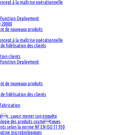
oncept à la maîtrise opérationnelle
ty Function Deployment
O 20000
ent de nouveaux produits
oncept à la maîtrise opérationnelle
de fidélisation des clients
tion clients
ty Function Deployment
ent de nouveaux produits
de fidélisation des clients
Fabrication
inés, savoir mener son enquête
iologie des produits cosmétiques
Tests selon la norme NF EN ISO 11 930
routine microbiologiques