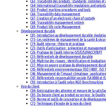
C63- Traçabilité des produits : standards, systèmes et
C64- International traceability regulations and volun
C65- Product marking procedures and tools
C66- Traceability data management
C67- Creation of an electronic chain of custody
C68- Traceability management system
C69- Product life cycle Management
Développement durable
C01- Introduction au développement durable: évolutio
C15- Les systèmes de management de la santé & sécuri
C19- Audit interne : théorie et pratique
C23- Outils d’anticipation : prévention et management
C26- Pratique de l’audit interne Q/S/E/SI/HACCP/BPF
C35- Référentiels de développement durable
C36- Maîtrise des risques : identification et évaluation
C37- Mise en oeuvre pratique du développement dura
C45- Référentiels environnementaux (ISO 14001, ISO 1
C46- Management de l’impact climatique : applicatio
C47- Référentiels responsabilité sociale (SA 8000 et I
C93- Introduction à l’audit selon NGO Benchmarking
Voix du client
C04- Anticipation des attentes et mesure de la satisfac
C05- Du besoin client au produit ou service : le Quali
C70- Norme et outils de conception et de développem
C72- Techniques d’écoute de la voix du client