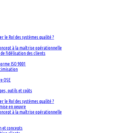
 le RoI des systèmes qualité ?
oncept à la maîtrise opérationnelle
de fidélisation des clients
 norme ISO 9001
timisation
re QSE
s, outils et coûts
 le RoI des systèmes qualité ?
 mise en oeuvre
oncept à la maîtrise opérationnelle
n et concepts