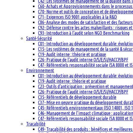
C42- Les systèmes de management de la qualité dans 
C60- Achats et Approvisionnements dans le processus q
C70- Norme et outils de conception et de développem
C71- Exigences ISO 9001 applicables à la R&D
C86- Analyse des modes de satisfaction et des facteurs 
C92- Défense contre les actes malveillants : risques et
C93- Introduction à l’audit selon NGO Benchmarking
Santé-Sécurité
C01- Introduction au développement durable: évolutio
C15- Les systèmes de management de la santé & sécuri
C19- Audit interne : théorie et pratique
C26- Pratique de l’audit interne Q/S/E/SI/HACCP/BPF
C47- Référentiels responsabilité sociale (SA 8000 et I
Environnement
C01- Introduction au développement durable: évolutio
C19- Audit interne : théorie et pratique
C23- Outils d’anticipation : prévention et management
C26- Pratique de l’audit interne Q/S/E/SI/HACCP/BPF
C35- Référentiels de développement durable
C37- Mise en oeuvre pratique du développement dura
C45- Référentiels environnementaux (ISO 14001, ISO 1
C46- Management de l’impact climatique : applicatio
C47- Référentiels responsabilité sociale (SA 8000 et I
Traçabilité
C49- Traçabilité des produits : bénéfices et meilleures