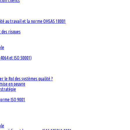
tion clients
té au travail et la norme OHSAS 18001
 des risques
ble
4064 et ISO 50001)
 le RoI des systèmes qualité ?
 mise en oeuvre
 stratégie
 norme ISO 9001
ble