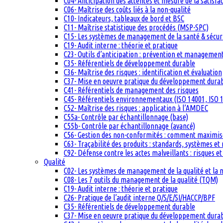
C04- Anticipation des attentes et mesure de la satisfac
C06- Maîtrise des coûts liés à la non-qualité
C10- Indicateurs, tableaux de bord et BSC
C11- Maîtrise statistique des procédés (MSP-SPC)
C15- Les systèmes de management de la santé & sécuri
C19- Audit interne : théorie et pratique
C23- Outils d’anticipation : prévention et management
C35- Référentiels de développement durable
C36- Maîtrise des risques : identification et évaluation
C37- Mise en oeuvre pratique du développement dura
C41- Référentiels de management des risques
C45- Référentiels environnementaux (ISO 14001, ISO 1
C52- Maîtrise des risques : application à l’AMDEC
C55a- Contrôle par échantillonnage (base)
C55b- Contrôle par échantillonnage (avancé)
C56- Gestion des non-conformités : comment maximiser
C63- Traçabilité des produits : standards, systèmes et
C92- Défense contre les actes malveillants : risques et
Qualité
C02- Les systèmes de management de la qualité et la
C08- Les 7 outils du management de la qualité (TQM)
C19- Audit interne : théorie et pratique
C26- Pratique de l’audit interne Q/S/E/SI/HACCP/BPF
C35- Référentiels de développement durable
C37- Mise en oeuvre pratique du développement dura