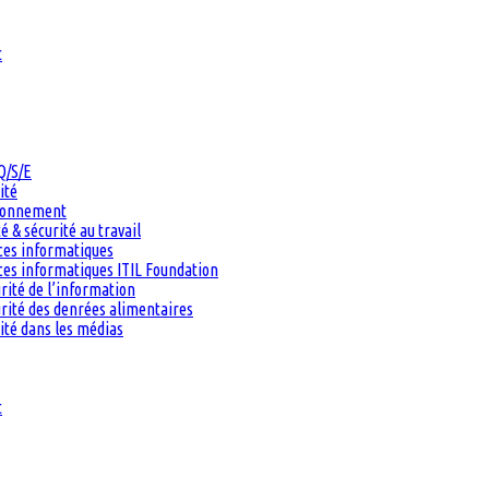
t
Q/S/E
ité
ironnement
 & sécurité au travail
ces informatiques
es informatiques ITIL Foundation
rité de l’information
rité des denrées alimentaires
ité dans les médias
t