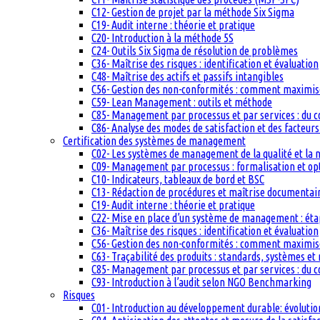
C12- Gestion de projet par la méthode Six Sigma
C19- Audit interne : théorie et pratique
C20- Introduction à la méthode 5S
C24- Outils Six Sigma de résolution de problèmes
C36- Maîtrise des risques : identification et évaluation
C48- Maîtrise des actifs et passifs intangibles
C56- Gestion des non-conformités : comment maximiser
C59- Lean Management : outils et méthode
C85- Management par processus et par services : du c
C86- Analyse des modes de satisfaction et des facteurs 
Certification des systèmes de management
C02- Les systèmes de management de la qualité et la
C09- Management par processus : formalisation et op
C10- Indicateurs, tableaux de bord et BSC
C13- Rédaction de procédures et maîtrise documentai
C19- Audit interne : théorie et pratique
C22- Mise en place d’un système de management : étape
C36- Maîtrise des risques : identification et évaluation
C56- Gestion des non-conformités : comment maximiser
C63- Traçabilité des produits : standards, systèmes et
C85- Management par processus et par services : du c
C93- Introduction à l’audit selon NGO Benchmarking
Risques
C01- Introduction au développement durable: évolutio