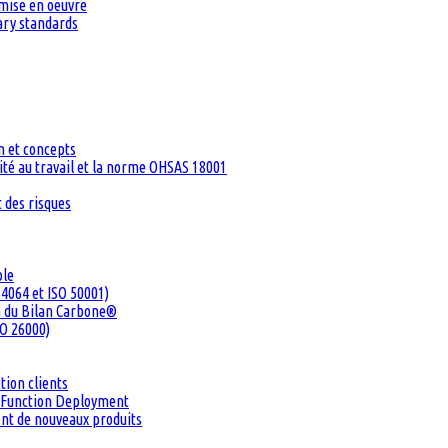
 mise en oeuvre
tary standards
n et concepts
té au travail et la norme OHSAS 18001
 des risques
ble
4064 et ISO 50001)
n du Bilan Carbone®
SO 26000)
tion clients
ty Function Deployment
ent de nouveaux produits