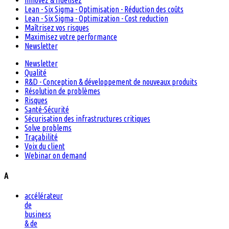
Innovez & fidélisez
Lean - Six Sigma - Optimisation - Réduction des coûts
Lean - Six Sigma - Optimization - Cost reduction
Maîtrisez vos risques
Maximisez votre performance
Newsletter
Newsletter
Qualité
R&D - Conception & développement de nouveaux produits
Résolution de problèmes
Risques
Santé-Sécurité
Sécurisation des infrastructures critiques
Solve problems
Traçabilité
Voix du client
Webinar on demand
A
accélérateur
de
business
& de