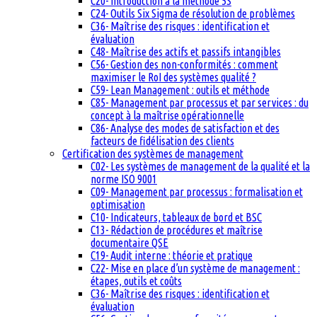
C20- Introduction à la méthode 5S
C24- Outils Six Sigma de résolution de problèmes
C36- Maîtrise des risques : identification et
évaluation
C48- Maîtrise des actifs et passifs intangibles
C56- Gestion des non-conformités : comment
maximiser le RoI des systèmes qualité ?
C59- Lean Management : outils et méthode
C85- Management par processus et par services : du
concept à la maîtrise opérationnelle
C86- Analyse des modes de satisfaction et des
facteurs de fidélisation des clients
Certification des systèmes de management
C02- Les systèmes de management de la qualité et la
norme ISO 9001
C09- Management par processus : formalisation et
optimisation
C10- Indicateurs, tableaux de bord et BSC
C13- Rédaction de procédures et maîtrise
documentaire QSE
C19- Audit interne : théorie et pratique
C22- Mise en place d’un système de management :
étapes, outils et coûts
C36- Maîtrise des risques : identification et
évaluation