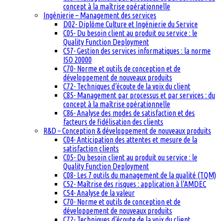
concept à la maîtrise opérationnelle
Ingénierie – Management des services
D02- Diplôme Culture et Ingénierie du Service
C05- Du besoin client au produit ou service : le
Quality Function Deployment
C57- Gestion des services informatiques : la norme
ISO 20000
C70- Norme et outils de conception et de
développement de nouveaux produits
C72- Techniques d’écoute de la voix du client
C85- Management par processus et par services : du
concept à la maîtrise opérationnelle
C86- Analyse des modes de satisfaction et des
facteurs de fidélisation des clients
R&D – Conception & développement de nouveaux produits
C04- Anticipation des attentes et mesure de la
satisfaction clients
C05- Du besoin client au produit ou service : le
Quality Function Deployment
C08- Les 7 outils du management de la qualité (TQM)
C52- Maîtrise des risques : application à l’AMDEC
C54- Analyse de la valeur
C70- Norme et outils de conception et de
développement de nouveaux produits
C72- Techniques d’écoute de la voix du client