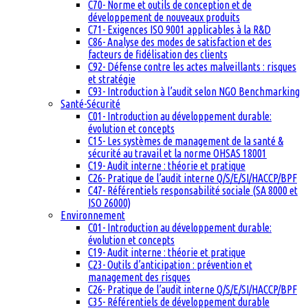
C70- Norme et outils de conception et de
développement de nouveaux produits
C71- Exigences ISO 9001 applicables à la R&D
C86- Analyse des modes de satisfaction et des
facteurs de fidélisation des clients
C92- Défense contre les actes malveillants : risques
et stratégie
C93- Introduction à l’audit selon NGO Benchmarking
Santé-Sécurité
C01- Introduction au développement durable:
évolution et concepts
C15- Les systèmes de management de la santé &
sécurité au travail et la norme OHSAS 18001
C19- Audit interne : théorie et pratique
C26- Pratique de l’audit interne Q/S/E/SI/HACCP/BPF
C47- Référentiels responsabilité sociale (SA 8000 et
ISO 26000)
Environnement
C01- Introduction au développement durable:
évolution et concepts
C19- Audit interne : théorie et pratique
C23- Outils d’anticipation : prévention et
management des risques
C26- Pratique de l’audit interne Q/S/E/SI/HACCP/BPF
C35- Référentiels de développement durable