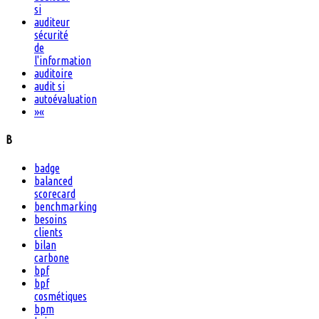
si
auditeur
sécurité
de
l'information
auditoire
audit si
autoévaluation
»
«
B
badge
balanced
scorecard
benchmarking
besoins
clients
bilan
carbone
bpf
bpf
cosmétiques
bpm