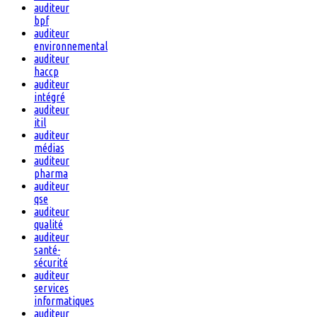
auditeur
bpf
auditeur
environnemental
auditeur
haccp
auditeur
intégré
auditeur
itil
auditeur
médias
auditeur
pharma
auditeur
qse
auditeur
qualité
auditeur
santé-
sécurité
auditeur
services
informatiques
auditeur