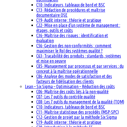
C10- Indicateurs, tableaux de bord et BSC
C13- Rédaction de procédures et maîtrise
documentaire QSE
C19- Audit interne : théorie et pratique
C22- Mise en place d’un système de management :
étapes, outils et coûts
C36- Maîtrise des risques : identification et
évaluation
C56- Gestion des non-conformités : comment
maximiser le RoI des systèmes qualité ?
C63- Traçabilité des produits : standards, systèmes
et mise en oeuvre
C85- Management par processus et par services : du
concept à la maîtrise opérationnelle
C86- Analyse des modes de satisfaction et des
facteurs de fidélisation des clients
Lean – Six Sigma – Optimisation – Réduction des coûts
C06- Maîtrise des coûts liés à la non-qualité
C07- Les 7 outils du contrôle qualité
C08- Les 7 outils du management de la qualité (TQM)
C10- Indicateurs, tableaux de bord et BSC
C11- Maîtrise statistique des procédés (MSP-SPC)
C12- Gestion de projet par la méthode Six Sigma
C19- Audit interne : théorie et pratique