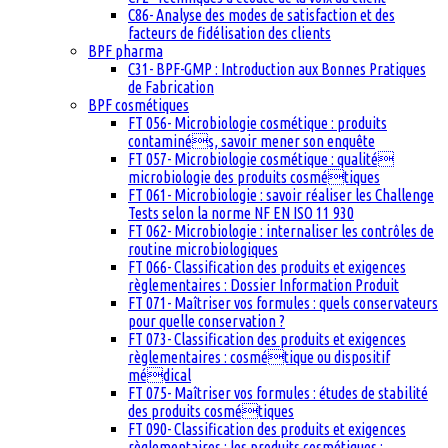
C86- Analyse des modes de satisfaction et des
facteurs de fidélisation des clients
BPF pharma
C31- BPF-GMP : Introduction aux Bonnes Pratiques
de Fabrication
BPF cosmétiques
FT 056- Microbiologie cosmétique : produits
contaminés, savoir mener son enquête
FT 057- Microbiologie cosmétique : qualité
microbiologie des produits cosmétiques
FT 061- Microbiologie : savoir réaliser les Challenge
Tests selon la norme NF EN ISO 11 930
FT 062- Microbiologie : internaliser les contrôles de
routine microbiologiques
FT 066- Classification des produits et exigences
règlementaires : Dossier Information Produit
FT 071- Maîtriser vos formules : quels conservateurs
pour quelle conservation ?
FT 073- Classification des produits et exigences
règlementaires : cosmétique ou dispositif
médical
FT 075- Maîtriser vos formules : études de stabilité
des produits cosmétiques
FT 090- Classification des produits et exigences
règlementaires : les produits cosmétiques :