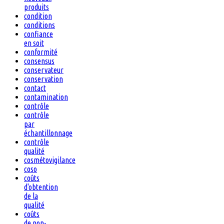
produits
condition
conditions
confiance
en soit
conformité
consensus
conservateur
conservation
contact
contamination
contrôle
contrôle
par
échantillonnage
contrôle
qualité
cosmétovigilance
coso
coûts
d'obtention
de la
qualité
coûts
de non-