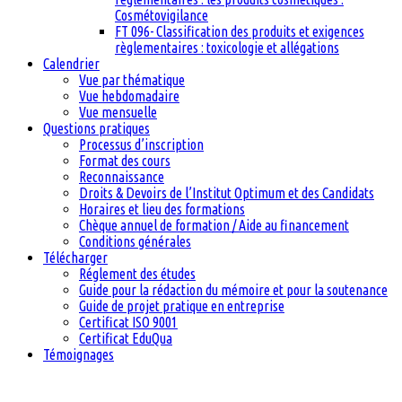
Cosmétovigilance
FT 096- Classification des produits et exigences
règlementaires : toxicologie et allégations
Calendrier
Vue par thématique
Vue hebdomadaire
Vue mensuelle
Questions pratiques
Processus d’inscription
Format des cours
Reconnaissance
Droits & Devoirs de l’Institut Optimum et des Candidats
Horaires et lieu des formations
Chèque annuel de formation / Aide au financement
Conditions générales
Télécharger
Réglement des études
Guide pour la rédaction du mémoire et pour la soutenance
Guide de projet pratique en entreprise
Certificat ISO 9001
Certificat EduQua
Témoignages