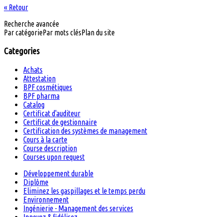
« Retour
Recherche avancée
Par catégorie
Par mots clés
Plan du site
Categories
Achats
Attestation
BPF cosmétiques
BPF pharma
Catalog
Certificat d'auditeur
Certificat de gestionnaire
Certification des systèmes de management
Cours à la carte
Course description
Courses upon request
Développement durable
Diplôme
Eliminez les gaspillages et le temps perdu
Environnement
Ingénierie - Management des services