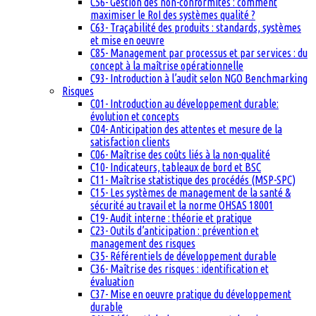
C56- Gestion des non-conformités : comment
maximiser le RoI des systèmes qualité ?
C63- Traçabilité des produits : standards, systèmes
et mise en oeuvre
C85- Management par processus et par services : du
concept à la maîtrise opérationnelle
C93- Introduction à l’audit selon NGO Benchmarking
Risques
C01- Introduction au développement durable:
évolution et concepts
C04- Anticipation des attentes et mesure de la
satisfaction clients
C06- Maîtrise des coûts liés à la non-qualité
C10- Indicateurs, tableaux de bord et BSC
C11- Maîtrise statistique des procédés (MSP-SPC)
C15- Les systèmes de management de la santé &
sécurité au travail et la norme OHSAS 18001
C19- Audit interne : théorie et pratique
C23- Outils d’anticipation : prévention et
management des risques
C35- Référentiels de développement durable
C36- Maîtrise des risques : identification et
évaluation
C37- Mise en oeuvre pratique du développement
durable