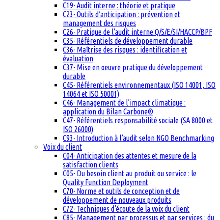
C19- Audit interne : théorie et pratique
C23- Outils d’anticipation : prévention et
management des risques
C26- Pratique de l’audit interne Q/S/E/SI/HACCP/BPF
C35- Référentiels de développement durable
C36- Maîtrise des risques : identification et
évaluation
C37- Mise en oeuvre pratique du développement
durable
C45- Référentiels environnementaux (ISO 14001, ISO
14064 et ISO 50001)
C46- Management de l’impact climatique :
application du Bilan Carbone®
C47- Référentiels responsabilité sociale (SA 8000 et
ISO 26000)
C93- Introduction à l’audit selon NGO Benchmarking
Voix du client
C04- Anticipation des attentes et mesure de la
satisfaction clients
C05- Du besoin client au produit ou service : le
Quality Function Deployment
C70- Norme et outils de conception et de
développement de nouveaux produits
C72- Techniques d’écoute de la voix du client
C85- Management par processus et par services : du