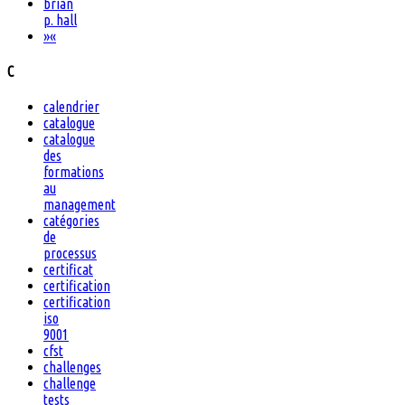
brian
p. hall
»
«
C
calendrier
catalogue
catalogue
des
formations
au
management
catégories
de
processus
certificat
certification
certification
iso
9001
cfst
challenges
challenge
tests