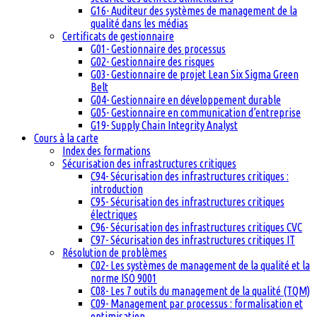
G16- Auditeur des systèmes de management de la
qualité dans les médias
Certificats de gestionnaire
G01- Gestionnaire des processus
G02- Gestionnaire des risques
G03- Gestionnaire de projet Lean Six Sigma Green
Belt
G04- Gestionnaire en développement durable
G05- Gestionnaire en communication d’entreprise
G19- Supply Chain Integrity Analyst
Cours à la carte
Index des formations
Sécurisation des infrastructures critiques
C94- Sécurisation des infrastructures critiques :
introduction
C95- Sécurisation des infrastructures critiques
électriques
C96- Sécurisation des infrastructures critiques CVC
C97- Sécurisation des infrastructures critiques IT
Résolution de problèmes
C02- Les systèmes de management de la qualité et la
norme ISO 9001
C08- Les 7 outils du management de la qualité (TQM)
C09- Management par processus : formalisation et
optimisation