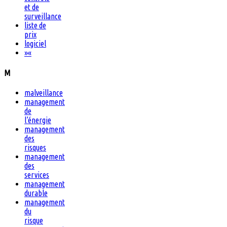
et de
surveillance
liste de
prix
logiciel
»
«
M
malveillance
management
de
l’énergie
management
des
risques
management
des
services
management
durable
management
du
risque