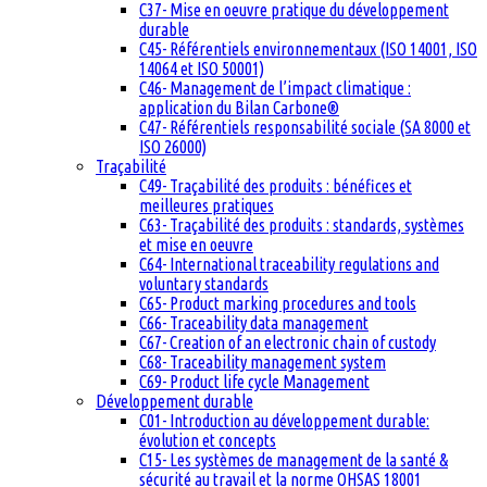
C37- Mise en oeuvre pratique du développement
durable
C45- Référentiels environnementaux (ISO 14001, ISO
14064 et ISO 50001)
C46- Management de l’impact climatique :
application du Bilan Carbone®
C47- Référentiels responsabilité sociale (SA 8000 et
ISO 26000)
Traçabilité
C49- Traçabilité des produits : bénéfices et
meilleures pratiques
C63- Traçabilité des produits : standards, systèmes
et mise en oeuvre
C64- International traceability regulations and
voluntary standards
C65- Product marking procedures and tools
C66- Traceability data management
C67- Creation of an electronic chain of custody
C68- Traceability management system
C69- Product life cycle Management
Développement durable
C01- Introduction au développement durable:
évolution et concepts
C15- Les systèmes de management de la santé &
sécurité au travail et la norme OHSAS 18001