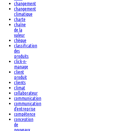
changement
changement
climatique
charte
chaîne
de la
valeur
chèque
classification
des
produits
click-n-
manage
client
produit
clients
climat
collaborateur
communication
communication
d'entreprise
compétence
conception
de
nouveaux