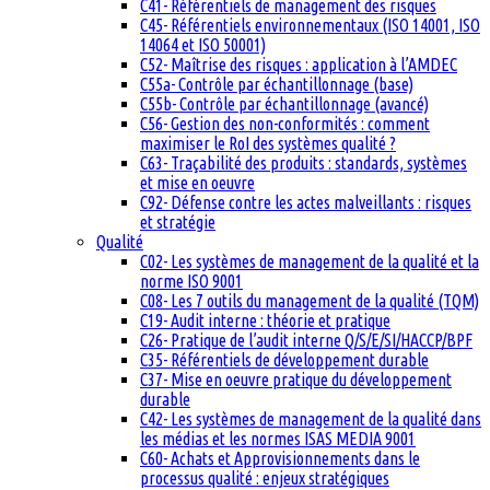
C41- Référentiels de management des risques
C45- Référentiels environnementaux (ISO 14001, ISO
14064 et ISO 50001)
C52- Maîtrise des risques : application à l’AMDEC
C55a- Contrôle par échantillonnage (base)
C55b- Contrôle par échantillonnage (avancé)
C56- Gestion des non-conformités : comment
maximiser le RoI des systèmes qualité ?
C63- Traçabilité des produits : standards, systèmes
et mise en oeuvre
C92- Défense contre les actes malveillants : risques
et stratégie
Qualité
C02- Les systèmes de management de la qualité et la
norme ISO 9001
C08- Les 7 outils du management de la qualité (TQM)
C19- Audit interne : théorie et pratique
C26- Pratique de l’audit interne Q/S/E/SI/HACCP/BPF
C35- Référentiels de développement durable
C37- Mise en oeuvre pratique du développement
durable
C42- Les systèmes de management de la qualité dans
les médias et les normes ISAS MEDIA 9001
C60- Achats et Approvisionnements dans le
processus qualité : enjeux stratégiques