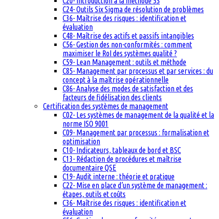
C20- Introduction à la méthode 5S
C24- Outils Six Sigma de résolution de problèmes
C36- Maîtrise des risques : identification et
évaluation
C48- Maîtrise des actifs et passifs intangibles
C56- Gestion des non-conformités : comment
maximiser le RoI des systèmes qualité ?
C59- Lean Management : outils et méthode
C85- Management par processus et par services : du
concept à la maîtrise opérationnelle
C86- Analyse des modes de satisfaction et des
facteurs de fidélisation des clients
Certification des systèmes de management
C02- Les systèmes de management de la qualité et la
norme ISO 9001
C09- Management par processus : formalisation et
optimisation
C10- Indicateurs, tableaux de bord et BSC
C13- Rédaction de procédures et maîtrise
documentaire QSE
C19- Audit interne : théorie et pratique
C22- Mise en place d’un système de management :
étapes, outils et coûts
C36- Maîtrise des risques : identification et
évaluation