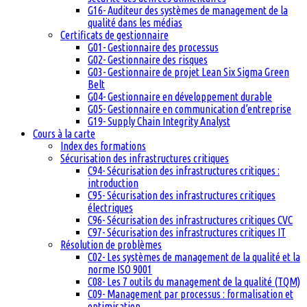
G16- Auditeur des systèmes de management de la
qualité dans les médias
Certificats de gestionnaire
G01- Gestionnaire des processus
G02- Gestionnaire des risques
G03- Gestionnaire de projet Lean Six Sigma Green
Belt
G04- Gestionnaire en développement durable
G05- Gestionnaire en communication d’entreprise
G19- Supply Chain Integrity Analyst
Cours à la carte
Index des formations
Sécurisation des infrastructures critiques
C94- Sécurisation des infrastructures critiques :
introduction
C95- Sécurisation des infrastructures critiques
électriques
C96- Sécurisation des infrastructures critiques CVC
C97- Sécurisation des infrastructures critiques IT
Résolution de problèmes
C02- Les systèmes de management de la qualité et la
norme ISO 9001
C08- Les 7 outils du management de la qualité (TQM)
C09- Management par processus : formalisation et
optimisation