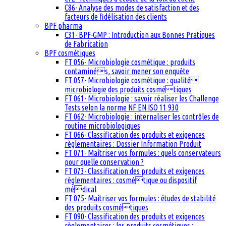
C86- Analyse des modes de satisfaction et des
facteurs de fidélisation des clients
BPF pharma
C31- BPF-GMP : Introduction aux Bonnes Pratiques
de Fabrication
BPF cosmétiques
FT 056- Microbiologie cosmétique : produits
contaminés, savoir mener son enquête
FT 057- Microbiologie cosmétique : qualité
microbiologie des produits cosmétiques
FT 061- Microbiologie : savoir réaliser les Challenge
Tests selon la norme NF EN ISO 11 930
FT 062- Microbiologie : internaliser les contrôles de
routine microbiologiques
FT 066- Classification des produits et exigences
règlementaires : Dossier Information Produit
FT 071- Maîtriser vos formules : quels conservateurs
pour quelle conservation ?
FT 073- Classification des produits et exigences
règlementaires : cosmétique ou dispositif
médical
FT 075- Maîtriser vos formules : études de stabilité
des produits cosmétiques
FT 090- Classification des produits et exigences
règlementaires : les produits cosmétiques :