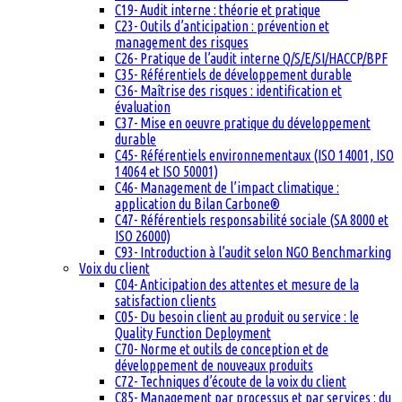
C19- Audit interne : théorie et pratique
C23- Outils d’anticipation : prévention et
management des risques
C26- Pratique de l’audit interne Q/S/E/SI/HACCP/BPF
C35- Référentiels de développement durable
C36- Maîtrise des risques : identification et
évaluation
C37- Mise en oeuvre pratique du développement
durable
C45- Référentiels environnementaux (ISO 14001, ISO
14064 et ISO 50001)
C46- Management de l’impact climatique :
application du Bilan Carbone®
C47- Référentiels responsabilité sociale (SA 8000 et
ISO 26000)
C93- Introduction à l’audit selon NGO Benchmarking
Voix du client
C04- Anticipation des attentes et mesure de la
satisfaction clients
C05- Du besoin client au produit ou service : le
Quality Function Deployment
C70- Norme et outils de conception et de
développement de nouveaux produits
C72- Techniques d’écoute de la voix du client
C85- Management par processus et par services : du