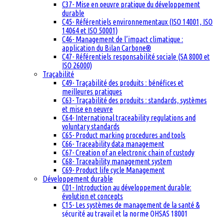
C37- Mise en oeuvre pratique du développement
durable
C45- Référentiels environnementaux (ISO 14001, ISO
14064 et ISO 50001)
C46- Management de l’impact climatique :
application du Bilan Carbone®
C47- Référentiels responsabilité sociale (SA 8000 et
ISO 26000)
Traçabilité
C49- Traçabilité des produits : bénéfices et
meilleures pratiques
C63- Traçabilité des produits : standards, systèmes
et mise en oeuvre
C64- International traceability regulations and
voluntary standards
C65- Product marking procedures and tools
C66- Traceability data management
C67- Creation of an electronic chain of custody
C68- Traceability management system
C69- Product life cycle Management
Développement durable
C01- Introduction au développement durable:
évolution et concepts
C15- Les systèmes de management de la santé &
sécurité au travail et la norme OHSAS 18001