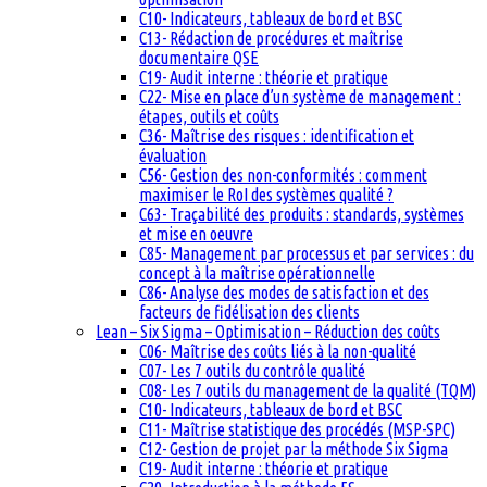
C10- Indicateurs, tableaux de bord et BSC
C13- Rédaction de procédures et maîtrise
documentaire QSE
C19- Audit interne : théorie et pratique
C22- Mise en place d’un système de management :
étapes, outils et coûts
C36- Maîtrise des risques : identification et
évaluation
C56- Gestion des non-conformités : comment
maximiser le RoI des systèmes qualité ?
C63- Traçabilité des produits : standards, systèmes
et mise en oeuvre
C85- Management par processus et par services : du
concept à la maîtrise opérationnelle
C86- Analyse des modes de satisfaction et des
facteurs de fidélisation des clients
Lean – Six Sigma – Optimisation – Réduction des coûts
C06- Maîtrise des coûts liés à la non-qualité
C07- Les 7 outils du contrôle qualité
C08- Les 7 outils du management de la qualité (TQM)
C10- Indicateurs, tableaux de bord et BSC
C11- Maîtrise statistique des procédés (MSP-SPC)
C12- Gestion de projet par la méthode Six Sigma
C19- Audit interne : théorie et pratique