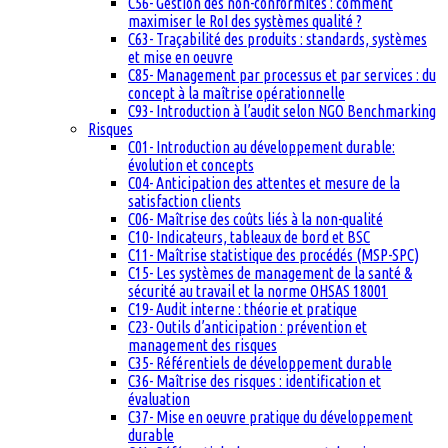
C56- Gestion des non-conformités : comment
maximiser le RoI des systèmes qualité ?
C63- Traçabilité des produits : standards, systèmes
et mise en oeuvre
C85- Management par processus et par services : du
concept à la maîtrise opérationnelle
C93- Introduction à l’audit selon NGO Benchmarking
Risques
C01- Introduction au développement durable:
évolution et concepts
C04- Anticipation des attentes et mesure de la
satisfaction clients
C06- Maîtrise des coûts liés à la non-qualité
C10- Indicateurs, tableaux de bord et BSC
C11- Maîtrise statistique des procédés (MSP-SPC)
C15- Les systèmes de management de la santé &
sécurité au travail et la norme OHSAS 18001
C19- Audit interne : théorie et pratique
C23- Outils d’anticipation : prévention et
management des risques
C35- Référentiels de développement durable
C36- Maîtrise des risques : identification et
évaluation
C37- Mise en oeuvre pratique du développement
durable