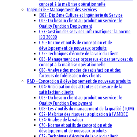
concept à la maîtrise opérationnelle
Ingénierie – Management des services
D02- Diplôme Culture et Ingénierie du Service
C05- Du besoin client au produit ou service : le
Quality Function Deployment
C57- Gestion des services informatiques : la norme
ISO 20000
C70- Norme et outils de conception et de
développement de nouveaux produits
C72- Techniques d’écoute de la voix du client
C85- Management par processus et par services : du
concept à la maîtrise opérationnelle
C86- Analyse des modes de satisfaction et des
facteurs de fidélisation des clients
R&D – Conception & développement de nouveaux produits
C04- Anticipation des attentes et mesure de la
satisfaction clients
C05- Du besoin client au produit ou service : le
Quality Function Deployment
C08- Les 7 outils du management de la qualité (TQM)
C52- Maîtrise des risques : application à l’AMDEC
C54- Analyse de la valeur
C70- Norme et outils de conception et de
développement de nouveaux produits
C72- Techniques d’écoute de la voix du client