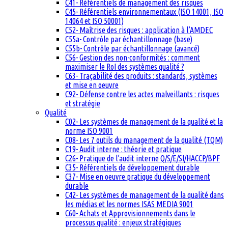
C41- Référentiels de management des risques
C45- Référentiels environnementaux (ISO 14001, ISO
14064 et ISO 50001)
C52- Maîtrise des risques : application à l’AMDEC
C55a- Contrôle par échantillonnage (base)
C55b- Contrôle par échantillonnage (avancé)
C56- Gestion des non-conformités : comment
maximiser le RoI des systèmes qualité ?
C63- Traçabilité des produits : standards, systèmes
et mise en oeuvre
C92- Défense contre les actes malveillants : risques
et stratégie
Qualité
C02- Les systèmes de management de la qualité et la
norme ISO 9001
C08- Les 7 outils du management de la qualité (TQM)
C19- Audit interne : théorie et pratique
C26- Pratique de l’audit interne Q/S/E/SI/HACCP/BPF
C35- Référentiels de développement durable
C37- Mise en oeuvre pratique du développement
durable
C42- Les systèmes de management de la qualité dans
les médias et les normes ISAS MEDIA 9001
C60- Achats et Approvisionnements dans le
processus qualité : enjeux stratégiques