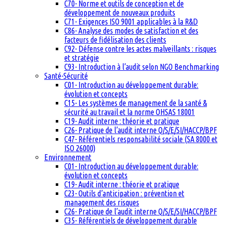
C70- Norme et outils de conception et de
développement de nouveaux produits
C71- Exigences ISO 9001 applicables à la R&D
C86- Analyse des modes de satisfaction et des
facteurs de fidélisation des clients
C92- Défense contre les actes malveillants : risques
et stratégie
C93- Introduction à l’audit selon NGO Benchmarking
Santé-Sécurité
C01- Introduction au développement durable:
évolution et concepts
C15- Les systèmes de management de la santé &
sécurité au travail et la norme OHSAS 18001
C19- Audit interne : théorie et pratique
C26- Pratique de l’audit interne Q/S/E/SI/HACCP/BPF
C47- Référentiels responsabilité sociale (SA 8000 et
ISO 26000)
Environnement
C01- Introduction au développement durable:
évolution et concepts
C19- Audit interne : théorie et pratique
C23- Outils d’anticipation : prévention et
management des risques
C26- Pratique de l’audit interne Q/S/E/SI/HACCP/BPF
C35- Référentiels de développement durable