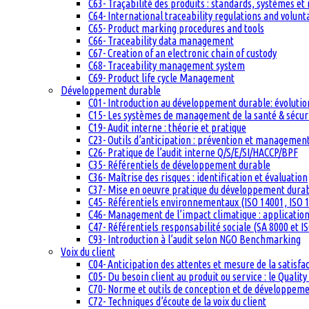
C63- Traçabilité des produits : standards, systèmes et
C64- International traceability regulations and volun
C65- Product marking procedures and tools
C66- Traceability data management
C67- Creation of an electronic chain of custody
C68- Traceability management system
C69- Product life cycle Management
Développement durable
C01- Introduction au développement durable: évolutio
C15- Les systèmes de management de la santé & sécuri
C19- Audit interne : théorie et pratique
C23- Outils d’anticipation : prévention et management
C26- Pratique de l’audit interne Q/S/E/SI/HACCP/BPF
C35- Référentiels de développement durable
C36- Maîtrise des risques : identification et évaluation
C37- Mise en oeuvre pratique du développement dura
C45- Référentiels environnementaux (ISO 14001, ISO 1
C46- Management de l’impact climatique : applicatio
C47- Référentiels responsabilité sociale (SA 8000 et I
C93- Introduction à l’audit selon NGO Benchmarking
Voix du client
C04- Anticipation des attentes et mesure de la satisfac
C05- Du besoin client au produit ou service : le Quali
C70- Norme et outils de conception et de développem
C72- Techniques d’écoute de la voix du client