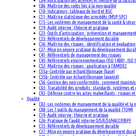
C04- Anticipation des attentes et mesure de la satisfac
C06- Maîtrise des coûts liés à la non-qualité
C10- Indicateurs, tableaux de bord et BSC
C11- Maîtrise statistique des procédés (MSP-SPC)
C15- Les systèmes de management de la santé & sécuri
C19- Audit interne : théorie et pratique
C23- Outils d’anticipation : prévention et management
C35- Référentiels de développement durable
C36- Maîtrise des risques : identification et évaluation
C37- Mise en oeuvre pratique du développement dura
C41- Référentiels de management des risques
C45- Référentiels environnementaux (ISO 14001, ISO 1
C52- Maîtrise des risques : application à l’AMDEC
C55a- Contrôle par échantillonnage (base)
C55b- Contrôle par échantillonnage (avancé)
C56- Gestion des non-conformités : comment maximiser
C63- Traçabilité des produits : standards, systèmes et
C92- Défense contre les actes malveillants : risques et
Qualité
C02- Les systèmes de management de la qualité et la
C08- Les 7 outils du management de la qualité (TQM)
C19- Audit interne : théorie et pratique
C26- Pratique de l’audit interne Q/S/E/SI/HACCP/BPF
C35- Référentiels de développement durable
C37- Mise en oeuvre pratique du développement dura