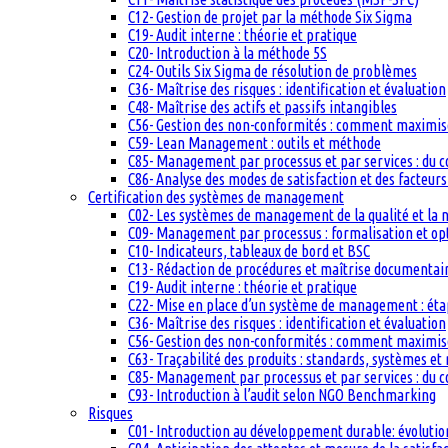
C12- Gestion de projet par la méthode Six Sigma
C19- Audit interne : théorie et pratique
C20- Introduction à la méthode 5S
C24- Outils Six Sigma de résolution de problèmes
C36- Maîtrise des risques : identification et évaluation
C48- Maîtrise des actifs et passifs intangibles
C56- Gestion des non-conformités : comment maximiser
C59- Lean Management : outils et méthode
C85- Management par processus et par services : du c
C86- Analyse des modes de satisfaction et des facteurs 
Certification des systèmes de management
C02- Les systèmes de management de la qualité et la
C09- Management par processus : formalisation et op
C10- Indicateurs, tableaux de bord et BSC
C13- Rédaction de procédures et maîtrise documentai
C19- Audit interne : théorie et pratique
C22- Mise en place d’un système de management : étape
C36- Maîtrise des risques : identification et évaluation
C56- Gestion des non-conformités : comment maximiser
C63- Traçabilité des produits : standards, systèmes et
C85- Management par processus et par services : du c
C93- Introduction à l’audit selon NGO Benchmarking
Risques
C01- Introduction au développement durable: évolutio