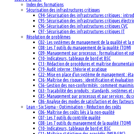
Index des formations
Sécurisation des infrastructures critiques
C94- Sécurisation des infrastructures critiques : intro
C95- Sécurisation des infrastructures critiques électri
C96- Sécurisation des infrastructures critiques CVC
C97- Sécurisation des infrastructures critiques IT
Résolution de problèmes
C02- Les systèmes de management de la qualité et la
C08- Les 7 outils du management de la qualité (TQM)
C09- Management par processus : formalisation et op
C10- Indicateurs, tableaux de bord et BSC
C13- Rédaction de procédures et maîtrise documentai
C19- Audit interne : théorie et pratique
C22- Mise en place d’un système de management : étape
C36- Maîtrise des risques : identification et évaluation
C56- Gestion des non-conformités : comment maximiser
C63- Traçabilité des produits : standards, systèmes et
C85- Management par processus et par services : du c
C86- Analyse des modes de satisfaction et des facteurs 
Lean – Six Sigma – Optimisation – Réduction des coûts
C06- Maîtrise des coûts liés à la non-qualité
C07- Les 7 outils du contrôle qualité
C08- Les 7 outils du management de la qualité (TQM)
C10- Indicateurs, tableaux de bord et BSC
C11- Maîtrise statistique des procédés (MSP-SPC)