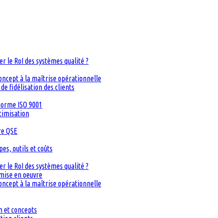
 le RoI des systèmes qualité ?
oncept à la maîtrise opérationnelle
de fidélisation des clients
 norme ISO 9001
timisation
re QSE
s, outils et coûts
 le RoI des systèmes qualité ?
 mise en oeuvre
oncept à la maîtrise opérationnelle
n et concepts