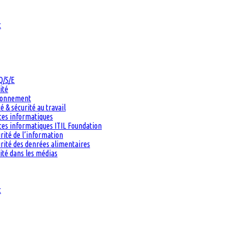
t
Q/S/E
ité
ironnement
 & sécurité au travail
ces informatiques
es informatiques ITIL Foundation
rité de l’information
rité des denrées alimentaires
ité dans les médias
t