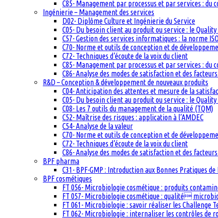
C85- Management par processus et par services : du c
Ingénierie – Management des services
D02- Diplôme Culture et Ingénierie du Service
C05- Du besoin client au produit ou service : le Quali
C57- Gestion des services informatiques : la norme IS
C70- Norme et outils de conception et de développem
C72- Techniques d’écoute de la voix du client
C85- Management par processus et par services : du c
C86- Analyse des modes de satisfaction et des facteurs 
R&D – Conception & développement de nouveaux produits
C04- Anticipation des attentes et mesure de la satisfac
C05- Du besoin client au produit ou service : le Quali
C08- Les 7 outils du management de la qualité (TQM)
C52- Maîtrise des risques : application à l’AMDEC
C54- Analyse de la valeur
C70- Norme et outils de conception et de développem
C72- Techniques d’écoute de la voix du client
C86- Analyse des modes de satisfaction et des facteurs 
BPF pharma
C31- BPF-GMP : Introduction aux Bonnes Pratiques de 
BPF cosmétiques
FT 056- Microbiologie cosmétique : produits contam
FT 057- Microbiologie cosmétique : qualité microb
FT 061- Microbiologie : savoir réaliser les Challenge 
FT 062- Microbiologie : internaliser les contrôles de 