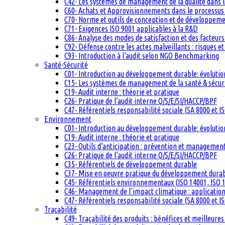
C42- Les systèmes de management de la qualité dans 
C60- Achats et Approvisionnements dans le processus q
C70- Norme et outils de conception et de développem
C71- Exigences ISO 9001 applicables à la R&D
C86- Analyse des modes de satisfaction et des facteurs 
C92- Défense contre les actes malveillants : risques et
C93- Introduction à l’audit selon NGO Benchmarking
Santé-Sécurité
C01- Introduction au développement durable: évolutio
C15- Les systèmes de management de la santé & sécuri
C19- Audit interne : théorie et pratique
C26- Pratique de l’audit interne Q/S/E/SI/HACCP/BPF
C47- Référentiels responsabilité sociale (SA 8000 et I
Environnement
C01- Introduction au développement durable: évolutio
C19- Audit interne : théorie et pratique
C23- Outils d’anticipation : prévention et management
C26- Pratique de l’audit interne Q/S/E/SI/HACCP/BPF
C35- Référentiels de développement durable
C37- Mise en oeuvre pratique du développement dura
C45- Référentiels environnementaux (ISO 14001, ISO 1
C46- Management de l’impact climatique : applicatio
C47- Référentiels responsabilité sociale (SA 8000 et I
Traçabilité
C49- Traçabilité des produits : bénéfices et meilleures