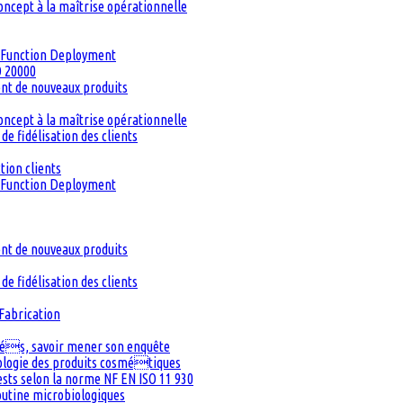
oncept à la maîtrise opérationnelle
ty Function Deployment
O 20000
ent de nouveaux produits
oncept à la maîtrise opérationnelle
de fidélisation des clients
tion clients
ty Function Deployment
ent de nouveaux produits
de fidélisation des clients
Fabrication
inés, savoir mener son enquête
iologie des produits cosmétiques
Tests selon la norme NF EN ISO 11 930
routine microbiologiques