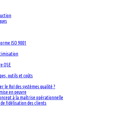
duction
ques
 norme ISO 9001
timisation
re QSE
s, outils et coûts
 le RoI des systèmes qualité ?
 mise en oeuvre
oncept à la maîtrise opérationnelle
de fidélisation des clients