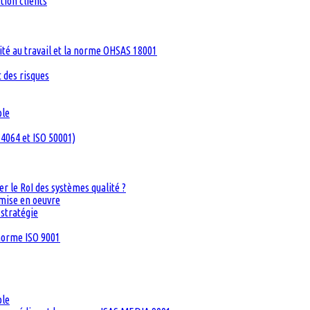
tion clients
té au travail et la norme OHSAS 18001
 des risques
ble
4064 et ISO 50001)
 le RoI des systèmes qualité ?
 mise en oeuvre
 stratégie
 norme ISO 9001
ble