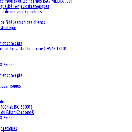
les médias et les normes ISAS MEDIA 9001
ualité : enjeux stratégiques
ent de nouveaux produits
de fidélisation des clients
 stratégie
n et concepts
té au travail et la norme OHSAS 18001
SO 26000)
n et concepts
 des risques
ble
4064 et ISO 50001)
n du Bilan Carbone®
SO 26000)
 pratiques