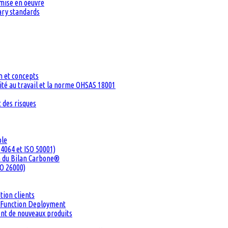
 mise en oeuvre
tary standards
n et concepts
té au travail et la norme OHSAS 18001
 des risques
ble
4064 et ISO 50001)
n du Bilan Carbone®
SO 26000)
tion clients
ty Function Deployment
ent de nouveaux produits