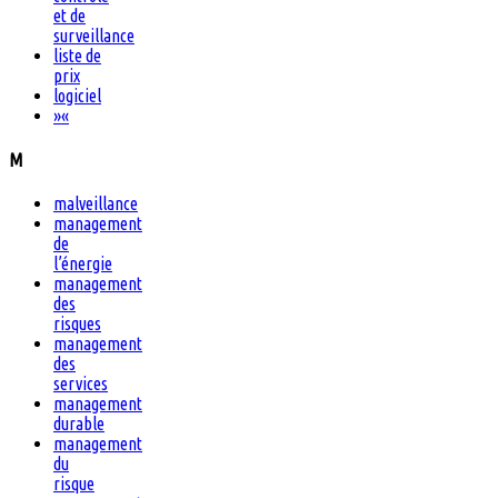
et de
surveillance
liste de
prix
logiciel
»
«
M
malveillance
management
de
l’énergie
management
des
risques
management
des
services
management
durable
management
du
risque