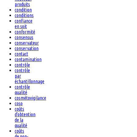
produits
condition
conditions
confiance
en soit
conformité
consensus
conservateur
conservation
contact
contamination
contrôle
contrôle
par
échantillonnage
contrôle
qualité
cosmétovigilance
coso
coûts
d'obtention
de la
qualité
coûts
de non-