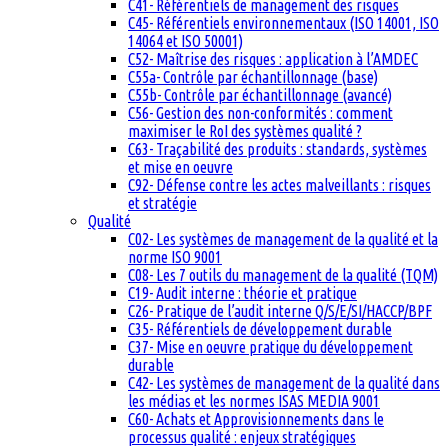
C41- Référentiels de management des risques
C45- Référentiels environnementaux (ISO 14001, ISO
14064 et ISO 50001)
C52- Maîtrise des risques : application à l’AMDEC
C55a- Contrôle par échantillonnage (base)
C55b- Contrôle par échantillonnage (avancé)
C56- Gestion des non-conformités : comment
maximiser le RoI des systèmes qualité ?
C63- Traçabilité des produits : standards, systèmes
et mise en oeuvre
C92- Défense contre les actes malveillants : risques
et stratégie
Qualité
C02- Les systèmes de management de la qualité et la
norme ISO 9001
C08- Les 7 outils du management de la qualité (TQM)
C19- Audit interne : théorie et pratique
C26- Pratique de l’audit interne Q/S/E/SI/HACCP/BPF
C35- Référentiels de développement durable
C37- Mise en oeuvre pratique du développement
durable
C42- Les systèmes de management de la qualité dans
les médias et les normes ISAS MEDIA 9001
C60- Achats et Approvisionnements dans le
processus qualité : enjeux stratégiques