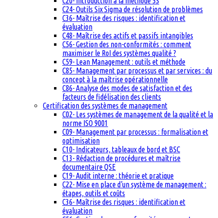
C20- Introduction à la méthode 5S
C24- Outils Six Sigma de résolution de problèmes
C36- Maîtrise des risques : identification et
évaluation
C48- Maîtrise des actifs et passifs intangibles
C56- Gestion des non-conformités : comment
maximiser le RoI des systèmes qualité ?
C59- Lean Management : outils et méthode
C85- Management par processus et par services : du
concept à la maîtrise opérationnelle
C86- Analyse des modes de satisfaction et des
facteurs de fidélisation des clients
Certification des systèmes de management
C02- Les systèmes de management de la qualité et la
norme ISO 9001
C09- Management par processus : formalisation et
optimisation
C10- Indicateurs, tableaux de bord et BSC
C13- Rédaction de procédures et maîtrise
documentaire QSE
C19- Audit interne : théorie et pratique
C22- Mise en place d’un système de management :
étapes, outils et coûts
C36- Maîtrise des risques : identification et
évaluation