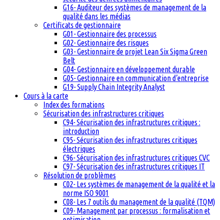
G16- Auditeur des systèmes de management de la
qualité dans les médias
Certificats de gestionnaire
G01- Gestionnaire des processus
G02- Gestionnaire des risques
G03- Gestionnaire de projet Lean Six Sigma Green
Belt
G04- Gestionnaire en développement durable
G05- Gestionnaire en communication d’entreprise
G19- Supply Chain Integrity Analyst
Cours à la carte
Index des formations
Sécurisation des infrastructures critiques
C94- Sécurisation des infrastructures critiques :
introduction
C95- Sécurisation des infrastructures critiques
électriques
C96- Sécurisation des infrastructures critiques CVC
C97- Sécurisation des infrastructures critiques IT
Résolution de problèmes
C02- Les systèmes de management de la qualité et la
norme ISO 9001
C08- Les 7 outils du management de la qualité (TQM)
C09- Management par processus : formalisation et
optimisation