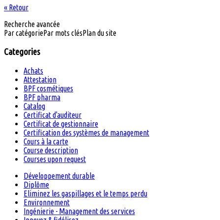
« Retour
Recherche avancée
Par catégorie
Par mots clés
Plan du site
Categories
Achats
Attestation
BPF cosmétiques
BPF pharma
Catalog
Certificat d'auditeur
Certificat de gestionnaire
Certification des systèmes de management
Cours à la carte
Course description
Courses upon request
Développement durable
Diplôme
Eliminez les gaspillages et le temps perdu
Environnement
Ingénierie - Management des services