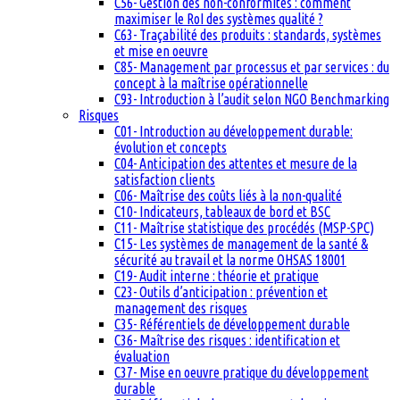
C56- Gestion des non-conformités : comment
maximiser le RoI des systèmes qualité ?
C63- Traçabilité des produits : standards, systèmes
et mise en oeuvre
C85- Management par processus et par services : du
concept à la maîtrise opérationnelle
C93- Introduction à l’audit selon NGO Benchmarking
Risques
C01- Introduction au développement durable:
évolution et concepts
C04- Anticipation des attentes et mesure de la
satisfaction clients
C06- Maîtrise des coûts liés à la non-qualité
C10- Indicateurs, tableaux de bord et BSC
C11- Maîtrise statistique des procédés (MSP-SPC)
C15- Les systèmes de management de la santé &
sécurité au travail et la norme OHSAS 18001
C19- Audit interne : théorie et pratique
C23- Outils d’anticipation : prévention et
management des risques
C35- Référentiels de développement durable
C36- Maîtrise des risques : identification et
évaluation
C37- Mise en oeuvre pratique du développement
durable