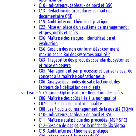
C10- Indicateurs, tableaux de bord et BSC
C13- Rédaction de procédures et maîtrise
documentaire QSE
C19- Audit interne : théorie et pratique
C22- Mise en place d’un système de management :
étapes, outils et coûts
C36- Maîtrise des risques : identification et
évaluation
C56- Gestion des non-conformités : comment
maximiser le RoI des systèmes qualité ?
C63- Traçabilité des produits : standards, systèmes
et mise en oeuvre
C85- Management par processus et par services : du
concept à la maîtrise opérationnelle
C86- Analyse des modes de satisfaction et des
facteurs de fidélisation des clients
Lean – Six Sigma – Optimisation – Réduction des coûts
C06- Maîtrise des coûts liés à la non-qualité
C07- Les 7 outils du contrôle qualité
C08- Les 7 outils du management de la qualité (TQM)
C10- Indicateurs, tableaux de bord et BSC
C11- Maîtrise statistique des procédés (MSP-SPC)
C12- Gestion de projet par la méthode Six Sigma
C19- Audit interne : théorie et pratique