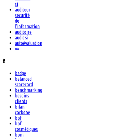
si
auditeur
sécurité
de
l'information
auditoire
audit si
autoévaluation
»
«
B
badge
balanced
scorecard
benchmarking
besoins
clients
bilan
carbone
bpf
bpf
cosmétiques
bpm