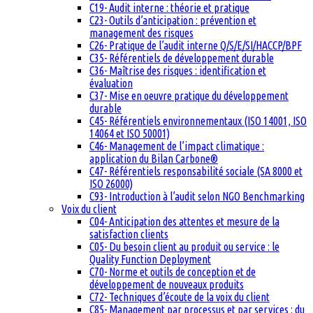
C19- Audit interne : théorie et pratique
C23- Outils d’anticipation : prévention et
management des risques
C26- Pratique de l’audit interne Q/S/E/SI/HACCP/BPF
C35- Référentiels de développement durable
C36- Maîtrise des risques : identification et
évaluation
C37- Mise en oeuvre pratique du développement
durable
C45- Référentiels environnementaux (ISO 14001, ISO
14064 et ISO 50001)
C46- Management de l’impact climatique :
application du Bilan Carbone®
C47- Référentiels responsabilité sociale (SA 8000 et
ISO 26000)
C93- Introduction à l’audit selon NGO Benchmarking
Voix du client
C04- Anticipation des attentes et mesure de la
satisfaction clients
C05- Du besoin client au produit ou service : le
Quality Function Deployment
C70- Norme et outils de conception et de
développement de nouveaux produits
C72- Techniques d’écoute de la voix du client
C85- Management par processus et par services : du