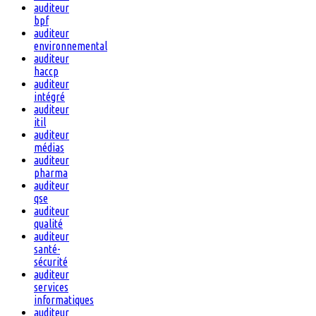
auditeur
bpf
auditeur
environnemental
auditeur
haccp
auditeur
intégré
auditeur
itil
auditeur
médias
auditeur
pharma
auditeur
qse
auditeur
qualité
auditeur
santé-
sécurité
auditeur
services
informatiques
auditeur