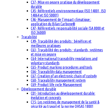
C37- Mise en oeuvre pratique du développement
durable
C45- Référentiels environnementaux (ISO 14001, ISO
14064 et ISO 50001)
C46- Management de l’impact climatique :
application du Bilan Carbone®
C47- Référentiels responsabilité sociale (SA 8000 et
ISO 26000)
Traçabilité
C49- Traçabilité des produits : bénéfices et
meilleures pratiques
C63- Traçabilité des produits : standards, systèmes
et mise en oeuvre
C64- International traceability regulations and
voluntary standards
C65- Product marking procedures and tools
C66- Traceability data management
C67- Creation of an electronic chain of custody
C68- Traceability management system
C69- Product life cycle Management
Développement durable
C01- Introduction au développement durable:
évolution et concepts
C15- Les systèmes de management de la santé &
sécurité au travail et la norme OHSAS 18001