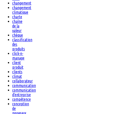
changement
changement
climatique
charte
chaîne
de la
valeur
chèque
classification
des
produits
click-n-
manage
client
produit
clients
climat
collaborateur
communication
communication
d'entreprise
compétence
conception
de
nouveaux