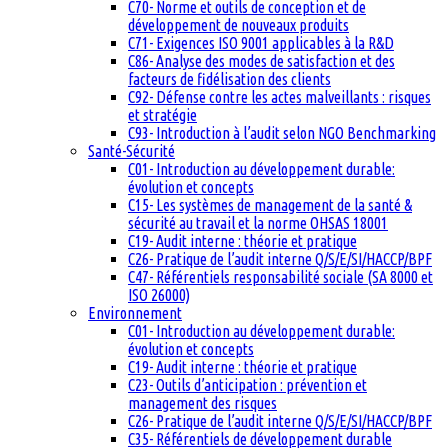
C70- Norme et outils de conception et de
développement de nouveaux produits
C71- Exigences ISO 9001 applicables à la R&D
C86- Analyse des modes de satisfaction et des
facteurs de fidélisation des clients
C92- Défense contre les actes malveillants : risques
et stratégie
C93- Introduction à l’audit selon NGO Benchmarking
Santé-Sécurité
C01- Introduction au développement durable:
évolution et concepts
C15- Les systèmes de management de la santé &
sécurité au travail et la norme OHSAS 18001
C19- Audit interne : théorie et pratique
C26- Pratique de l’audit interne Q/S/E/SI/HACCP/BPF
C47- Référentiels responsabilité sociale (SA 8000 et
ISO 26000)
Environnement
C01- Introduction au développement durable:
évolution et concepts
C19- Audit interne : théorie et pratique
C23- Outils d’anticipation : prévention et
management des risques
C26- Pratique de l’audit interne Q/S/E/SI/HACCP/BPF
C35- Référentiels de développement durable