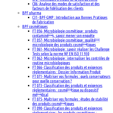
C86- Analyse des modes de satisfaction et des
facteurs de fidélisation des clients
BPF pharma
C31- BPF-GMP : Introduction aux Bonnes Pratiques
de Fabrication
BPF cosmétiques
FT 056- Microbiologie cosmétique : produits
contaminés, savoir mener son enquête
FT 057- Microbiologie cosmétique : qualité
microbiologie des produits cosmétiques
FT 061- Microbiologie : savoir réaliser les Challenge
Tests selon la norme NF EN ISO 11 930
FT 062- Microbiologie : internaliser les contrôles de
routine microbiologiques
FT 066- Classification des produits et exigences
règlementaires : Dossier Information Produit
FT 071- Maîtriser vos formules : quels conservateurs
pour quelle conservation ?
FT 073- Classification des produits et exigences
règlementaires : cosmétique ou dispositif
médical
FT 075- Maîtriser vos formules : études de stabilité
des produits cosmétiques
FT 090- Classification des produits et exigences
règlementaires : les produits cosmétiques :