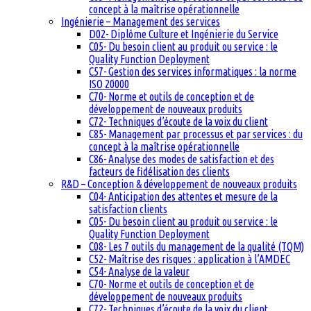
concept à la maîtrise opérationnelle
Ingénierie – Management des services
D02- Diplôme Culture et Ingénierie du Service
C05- Du besoin client au produit ou service : le
Quality Function Deployment
C57- Gestion des services informatiques : la norme
ISO 20000
C70- Norme et outils de conception et de
développement de nouveaux produits
C72- Techniques d’écoute de la voix du client
C85- Management par processus et par services : du
concept à la maîtrise opérationnelle
C86- Analyse des modes de satisfaction et des
facteurs de fidélisation des clients
R&D – Conception & développement de nouveaux produits
C04- Anticipation des attentes et mesure de la
satisfaction clients
C05- Du besoin client au produit ou service : le
Quality Function Deployment
C08- Les 7 outils du management de la qualité (TQM)
C52- Maîtrise des risques : application à l’AMDEC
C54- Analyse de la valeur
C70- Norme et outils de conception et de
développement de nouveaux produits
C72- Techniques d’écoute de la voix du client