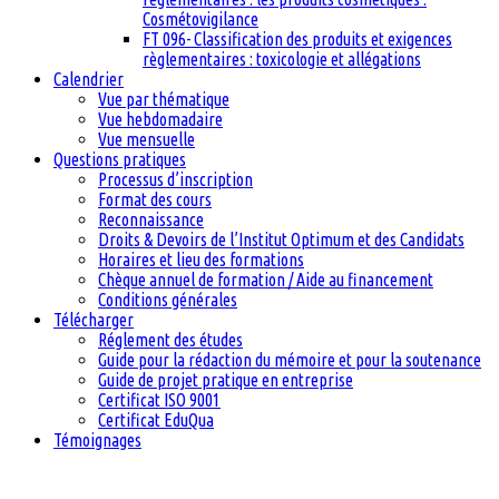
Cosmétovigilance
FT 096- Classification des produits et exigences
règlementaires : toxicologie et allégations
Calendrier
Vue par thématique
Vue hebdomadaire
Vue mensuelle
Questions pratiques
Processus d’inscription
Format des cours
Reconnaissance
Droits & Devoirs de l’Institut Optimum et des Candidats
Horaires et lieu des formations
Chèque annuel de formation / Aide au financement
Conditions générales
Télécharger
Réglement des études
Guide pour la rédaction du mémoire et pour la soutenance
Guide de projet pratique en entreprise
Certificat ISO 9001
Certificat EduQua
Témoignages