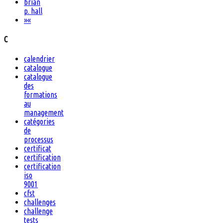
brian
p. hall
»
«
C
calendrier
catalogue
catalogue
des
formations
au
management
catégories
de
processus
certificat
certification
certification
iso
9001
cfst
challenges
challenge
tests