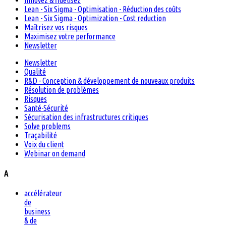
Innovez & fidélisez
Lean - Six Sigma - Optimisation - Réduction des coûts
Lean - Six Sigma - Optimization - Cost reduction
Maîtrisez vos risques
Maximisez votre performance
Newsletter
Newsletter
Qualité
R&D - Conception & développement de nouveaux produits
Résolution de problèmes
Risques
Santé-Sécurité
Sécurisation des infrastructures critiques
Solve problems
Traçabilité
Voix du client
Webinar on demand
A
accélérateur
de
business
& de