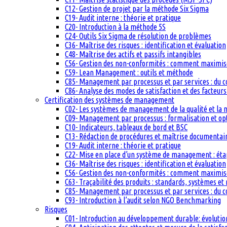
C12- Gestion de projet par la méthode Six Sigma
C19- Audit interne : théorie et pratique
C20- Introduction à la méthode 5S
C24- Outils Six Sigma de résolution de problèmes
C36- Maîtrise des risques : identification et évaluation
C48- Maîtrise des actifs et passifs intangibles
C56- Gestion des non-conformités : comment maximiser
C59- Lean Management : outils et méthode
C85- Management par processus et par services : du c
C86- Analyse des modes de satisfaction et des facteurs 
Certification des systèmes de management
C02- Les systèmes de management de la qualité et la
C09- Management par processus : formalisation et op
C10- Indicateurs, tableaux de bord et BSC
C13- Rédaction de procédures et maîtrise documentai
C19- Audit interne : théorie et pratique
C22- Mise en place d’un système de management : étape
C36- Maîtrise des risques : identification et évaluation
C56- Gestion des non-conformités : comment maximiser
C63- Traçabilité des produits : standards, systèmes et
C85- Management par processus et par services : du c
C93- Introduction à l’audit selon NGO Benchmarking
Risques
C01- Introduction au développement durable: évolutio