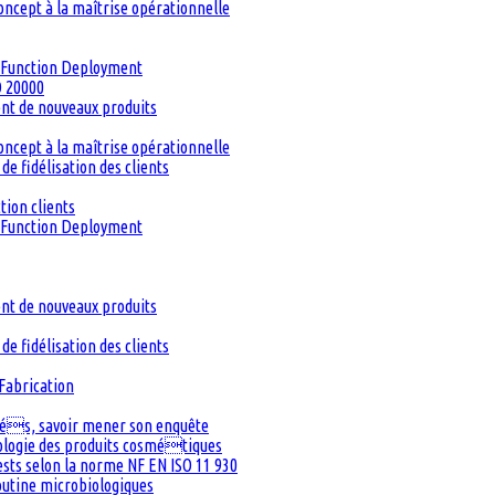
oncept à la maîtrise opérationnelle
ty Function Deployment
O 20000
ent de nouveaux produits
oncept à la maîtrise opérationnelle
de fidélisation des clients
tion clients
ty Function Deployment
ent de nouveaux produits
de fidélisation des clients
Fabrication
inés, savoir mener son enquête
iologie des produits cosmétiques
Tests selon la norme NF EN ISO 11 930
routine microbiologiques