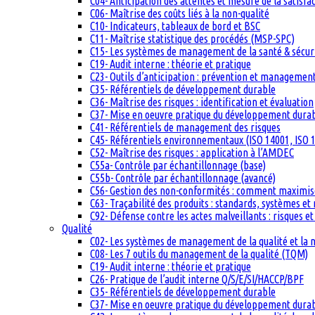
C04- Anticipation des attentes et mesure de la satisfac
C06- Maîtrise des coûts liés à la non-qualité
C10- Indicateurs, tableaux de bord et BSC
C11- Maîtrise statistique des procédés (MSP-SPC)
C15- Les systèmes de management de la santé & sécuri
C19- Audit interne : théorie et pratique
C23- Outils d’anticipation : prévention et management
C35- Référentiels de développement durable
C36- Maîtrise des risques : identification et évaluation
C37- Mise en oeuvre pratique du développement dura
C41- Référentiels de management des risques
C45- Référentiels environnementaux (ISO 14001, ISO 1
C52- Maîtrise des risques : application à l’AMDEC
C55a- Contrôle par échantillonnage (base)
C55b- Contrôle par échantillonnage (avancé)
C56- Gestion des non-conformités : comment maximiser
C63- Traçabilité des produits : standards, systèmes et
C92- Défense contre les actes malveillants : risques et
Qualité
C02- Les systèmes de management de la qualité et la
C08- Les 7 outils du management de la qualité (TQM)
C19- Audit interne : théorie et pratique
C26- Pratique de l’audit interne Q/S/E/SI/HACCP/BPF
C35- Référentiels de développement durable
C37- Mise en oeuvre pratique du développement dura