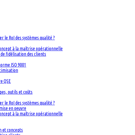
 le RoI des systèmes qualité ?
oncept à la maîtrise opérationnelle
de fidélisation des clients
 norme ISO 9001
timisation
re QSE
s, outils et coûts
 le RoI des systèmes qualité ?
 mise en oeuvre
oncept à la maîtrise opérationnelle
n et concepts