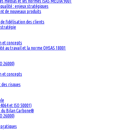
les médias et les normes ISAS MEDIA 9001
ualité : enjeux stratégiques
ent de nouveaux produits
de fidélisation des clients
 stratégie
n et concepts
té au travail et la norme OHSAS 18001
SO 26000)
n et concepts
 des risques
ble
4064 et ISO 50001)
n du Bilan Carbone®
SO 26000)
 pratiques