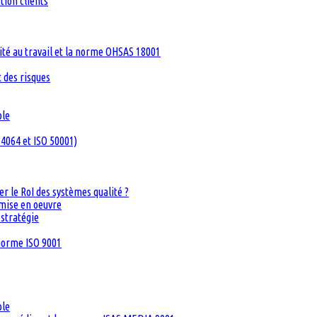
tion clients
té au travail et la norme OHSAS 18001
 des risques
ble
4064 et ISO 50001)
 le RoI des systèmes qualité ?
 mise en oeuvre
 stratégie
 norme ISO 9001
ble