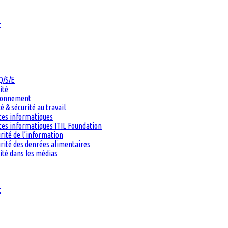
t
Q/S/E
ité
ironnement
 & sécurité au travail
ces informatiques
es informatiques ITIL Foundation
rité de l’information
rité des denrées alimentaires
ité dans les médias
t