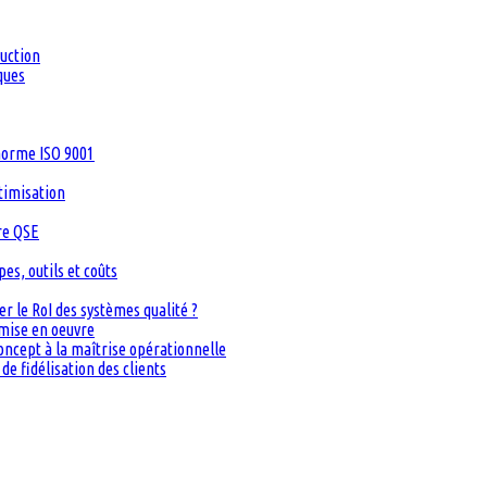
duction
ques
 norme ISO 9001
timisation
re QSE
s, outils et coûts
 le RoI des systèmes qualité ?
 mise en oeuvre
oncept à la maîtrise opérationnelle
de fidélisation des clients