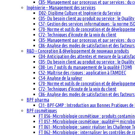
C85- Management par processus et par services : du c
Ingénierie – Management des services
D02- Diplôme Culture et Ingénierie du Service
C05- Du besoin client au produit ou service : le Quali
C57- Gestion des services informatiques : la norme IS
C70- Norme et outils de conception et de développem
C72- Techniques d’écoute de la voix du client
C85- Management par processus et par services : du c
C86- Analyse des modes de satisfaction et des facteurs 
R&D – Conception & développement de nouveaux produits
C04- Anticipation des attentes et mesure de la satisfac
C05- Du besoin client au produit ou service : le Quali
C08- Les 7 outils du management de la qualité (TQM)
C52- Maîtrise des risques : application à l’AMDEC
C54- Analyse de la valeur
C70- Norme et outils de conception et de développem
C72- Techniques d’écoute de la voix du client
C86- Analyse des modes de satisfaction et des facteurs 
BPF pharma
C31- BPF-GMP : Introduction aux Bonnes Pratiques de 
BPF cosmétiques
FT 056- Microbiologie cosmétique : produits contam
FT 057- Microbiologie cosmétique : qualité microb
FT 061- Microbiologie : savoir réaliser les Challenge 
FT 062- Microbiologie : internaliser les contrôles de 