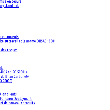
 mise en oeuvre
tary standards
n et concepts
té au travail et la norme OHSAS 18001
 des risques
ble
4064 et ISO 50001)
n du Bilan Carbone®
SO 26000)
tion clients
ty Function Deployment
ent de nouveaux produits