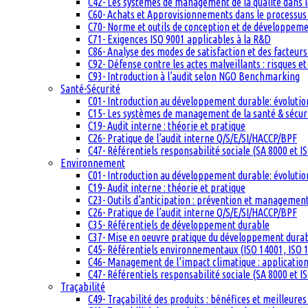
C42- Les systèmes de management de la qualité dans 
C60- Achats et Approvisionnements dans le processus q
C70- Norme et outils de conception et de développem
C71- Exigences ISO 9001 applicables à la R&D
C86- Analyse des modes de satisfaction et des facteurs 
C92- Défense contre les actes malveillants : risques et
C93- Introduction à l’audit selon NGO Benchmarking
Santé-Sécurité
C01- Introduction au développement durable: évolutio
C15- Les systèmes de management de la santé & sécuri
C19- Audit interne : théorie et pratique
C26- Pratique de l’audit interne Q/S/E/SI/HACCP/BPF
C47- Référentiels responsabilité sociale (SA 8000 et I
Environnement
C01- Introduction au développement durable: évolutio
C19- Audit interne : théorie et pratique
C23- Outils d’anticipation : prévention et management
C26- Pratique de l’audit interne Q/S/E/SI/HACCP/BPF
C35- Référentiels de développement durable
C37- Mise en oeuvre pratique du développement dura
C45- Référentiels environnementaux (ISO 14001, ISO 1
C46- Management de l’impact climatique : applicatio
C47- Référentiels responsabilité sociale (SA 8000 et I
Traçabilité
C49- Traçabilité des produits : bénéfices et meilleures