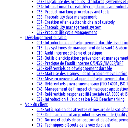
C63- Traçabilité des produits : standards, systèmes et
C64- International traceability regulations and volun
C65- Product marking procedures and tools
C66- Traceability data management
C67- Creation of an electronic chain of custody
C68- Traceability management system
C69- Product life cycle Management
Développement durable
C01- Introduction au développement durable: évolutio
C15- Les systèmes de management de la santé & sécuri
C19- Audit interne : théorie et pratique
C23- Outils d’anticipation : prévention et management
C26- Pratique de l’audit interne Q/S/E/SI/HACCP/BPF
C35- Référentiels de développement durable
C36- Maîtrise des risques : identification et évaluation
C37- Mise en oeuvre pratique du développement dura
C45- Référentiels environnementaux (ISO 14001, ISO 1
C46- Management de l’impact climatique : applicatio
C47- Référentiels responsabilité sociale (SA 8000 et I
C93- Introduction à l’audit selon NGO Benchmarking
Voix du client
C04- Anticipation des attentes et mesure de la satisfac
C05- Du besoin client au produit ou service : le Quali
C70- Norme et outils de conception et de développem
C72- Techniques d’écoute de la voix du client