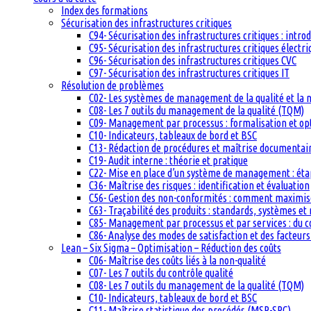
Index des formations
Sécurisation des infrastructures critiques
C94- Sécurisation des infrastructures critiques : intro
C95- Sécurisation des infrastructures critiques électri
C96- Sécurisation des infrastructures critiques CVC
C97- Sécurisation des infrastructures critiques IT
Résolution de problèmes
C02- Les systèmes de management de la qualité et la
C08- Les 7 outils du management de la qualité (TQM)
C09- Management par processus : formalisation et op
C10- Indicateurs, tableaux de bord et BSC
C13- Rédaction de procédures et maîtrise documentai
C19- Audit interne : théorie et pratique
C22- Mise en place d’un système de management : étape
C36- Maîtrise des risques : identification et évaluation
C56- Gestion des non-conformités : comment maximiser
C63- Traçabilité des produits : standards, systèmes et
C85- Management par processus et par services : du c
C86- Analyse des modes de satisfaction et des facteurs 
Lean – Six Sigma – Optimisation – Réduction des coûts
C06- Maîtrise des coûts liés à la non-qualité
C07- Les 7 outils du contrôle qualité
C08- Les 7 outils du management de la qualité (TQM)
C10- Indicateurs, tableaux de bord et BSC
C11- Maîtrise statistique des procédés (MSP-SPC)