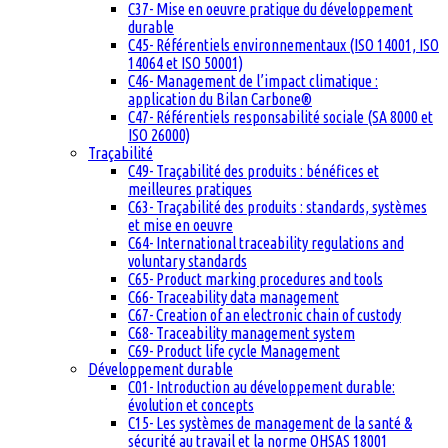
C37- Mise en oeuvre pratique du développement
durable
C45- Référentiels environnementaux (ISO 14001, ISO
14064 et ISO 50001)
C46- Management de l’impact climatique :
application du Bilan Carbone®
C47- Référentiels responsabilité sociale (SA 8000 et
ISO 26000)
Traçabilité
C49- Traçabilité des produits : bénéfices et
meilleures pratiques
C63- Traçabilité des produits : standards, systèmes
et mise en oeuvre
C64- International traceability regulations and
voluntary standards
C65- Product marking procedures and tools
C66- Traceability data management
C67- Creation of an electronic chain of custody
C68- Traceability management system
C69- Product life cycle Management
Développement durable
C01- Introduction au développement durable:
évolution et concepts
C15- Les systèmes de management de la santé &
sécurité au travail et la norme OHSAS 18001