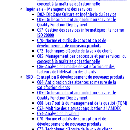
concept à la maîtrise opérationnelle
Ingénierie – Management des services
D02- Diplôme Culture et Ingénierie du Service
C05- Du besoin client au produit ou service : le
Quality Function Deployment
C57- Gestion des services informatiques : la norme
ISO 20000
C70- Norme et outils de conception et de
développement de nouveaux produits
C72- Techniques d’écoute de la voix du client
C85- Management par processus et par services : du
concept à la maîtrise opérationnelle
C86- Analyse des modes de satisfaction et des
facteurs de fidélisation des clients
R&D – Conception & développement de nouveaux produits
C04- Anticipation des attentes et mesure de la
satisfaction clients
C05- Du besoin client au produit ou service : le
Quality Function Deployment
C08- Les 7 outils du management de la qualité (TQM)
C52- Maîtrise des risques : application à l’AMDEC
C54- Analyse de la valeur
C70- Norme et outils de conception et de
développement de nouveaux produits
C72- Techniques d’écoute de la voix du client