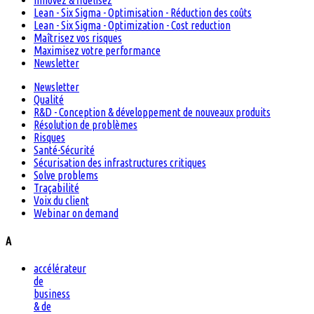
Innovez & fidélisez
Lean - Six Sigma - Optimisation - Réduction des coûts
Lean - Six Sigma - Optimization - Cost reduction
Maîtrisez vos risques
Maximisez votre performance
Newsletter
Newsletter
Qualité
R&D - Conception & développement de nouveaux produits
Résolution de problèmes
Risques
Santé-Sécurité
Sécurisation des infrastructures critiques
Solve problems
Traçabilité
Voix du client
Webinar on demand
A
accélérateur
de
business
& de