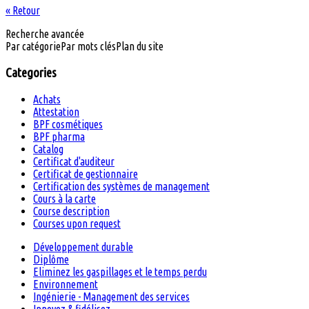
« Retour
Recherche avancée
Par catégorie
Par mots clés
Plan du site
Categories
Achats
Attestation
BPF cosmétiques
BPF pharma
Catalog
Certificat d'auditeur
Certificat de gestionnaire
Certification des systèmes de management
Cours à la carte
Course description
Courses upon request
Développement durable
Diplôme
Eliminez les gaspillages et le temps perdu
Environnement
Ingénierie - Management des services