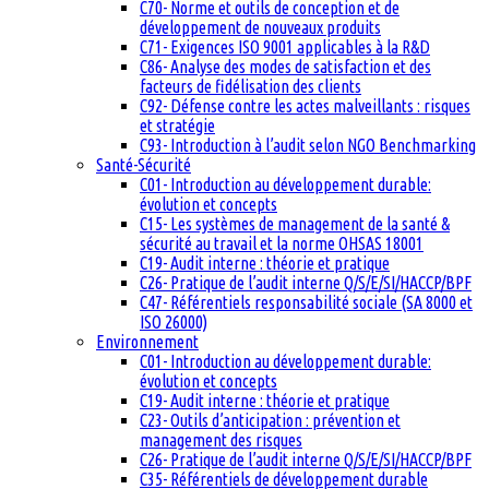
C70- Norme et outils de conception et de
développement de nouveaux produits
C71- Exigences ISO 9001 applicables à la R&D
C86- Analyse des modes de satisfaction et des
facteurs de fidélisation des clients
C92- Défense contre les actes malveillants : risques
et stratégie
C93- Introduction à l’audit selon NGO Benchmarking
Santé-Sécurité
C01- Introduction au développement durable:
évolution et concepts
C15- Les systèmes de management de la santé &
sécurité au travail et la norme OHSAS 18001
C19- Audit interne : théorie et pratique
C26- Pratique de l’audit interne Q/S/E/SI/HACCP/BPF
C47- Référentiels responsabilité sociale (SA 8000 et
ISO 26000)
Environnement
C01- Introduction au développement durable:
évolution et concepts
C19- Audit interne : théorie et pratique
C23- Outils d’anticipation : prévention et
management des risques
C26- Pratique de l’audit interne Q/S/E/SI/HACCP/BPF
C35- Référentiels de développement durable