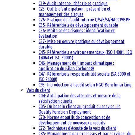
C19- Audit interne : théorie et pratique
C23- Outils d’anticipation : prévention et
management des risques
C26- Pratique de l’audit interne Q/S/E/SI/HACCP/BPF
C35- Référentiels de développement durable
C36- Maîtrise des risques : identification et
évaluation
C37- Mise en oeuvre pratique du développement
durable
C45- Référentiels environnementaux (ISO 14001, ISO
14064 et ISO 50001)
C46- Management de l’impact climatique :
application du Bilan Carbone®
C47- Référentiels responsabilité sociale (SA 8000 et
ISO 26000)
C93- Introduction à l’audit selon NGO Benchmarking
Voix du client
C04- Anticipation des attentes et mesure de la
satisfaction clients
C05- Du besoin client au produit ou service : le
Quality Function Deployment
C70- Norme et outils de conception et de
développement de nouveaux produits
C72- Techniques d’écoute de la voix du client
C85- Management par processus et par services : du