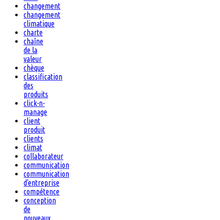
changement
changement
climatique
charte
chaîne
de la
valeur
chèque
classification
des
produits
click-n-
manage
client
produit
clients
climat
collaborateur
communication
communication
d'entreprise
compétence
conception
de
nouveaux