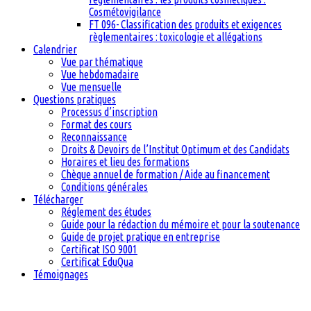
Cosmétovigilance
FT 096- Classification des produits et exigences
règlementaires : toxicologie et allégations
Calendrier
Vue par thématique
Vue hebdomadaire
Vue mensuelle
Questions pratiques
Processus d’inscription
Format des cours
Reconnaissance
Droits & Devoirs de l’Institut Optimum et des Candidats
Horaires et lieu des formations
Chèque annuel de formation / Aide au financement
Conditions générales
Télécharger
Réglement des études
Guide pour la rédaction du mémoire et pour la soutenance
Guide de projet pratique en entreprise
Certificat ISO 9001
Certificat EduQua
Témoignages