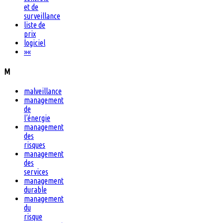
et de
surveillance
liste de
prix
logiciel
»
«
M
malveillance
management
de
l’énergie
management
des
risques
management
des
services
management
durable
management
du
risque