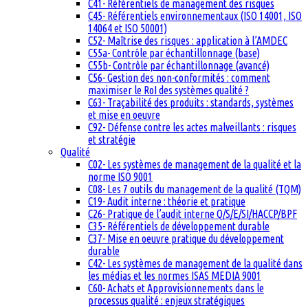
C41- Référentiels de management des risques
C45- Référentiels environnementaux (ISO 14001, ISO
14064 et ISO 50001)
C52- Maîtrise des risques : application à l’AMDEC
C55a- Contrôle par échantillonnage (base)
C55b- Contrôle par échantillonnage (avancé)
C56- Gestion des non-conformités : comment
maximiser le RoI des systèmes qualité ?
C63- Traçabilité des produits : standards, systèmes
et mise en oeuvre
C92- Défense contre les actes malveillants : risques
et stratégie
Qualité
C02- Les systèmes de management de la qualité et la
norme ISO 9001
C08- Les 7 outils du management de la qualité (TQM)
C19- Audit interne : théorie et pratique
C26- Pratique de l’audit interne Q/S/E/SI/HACCP/BPF
C35- Référentiels de développement durable
C37- Mise en oeuvre pratique du développement
durable
C42- Les systèmes de management de la qualité dans
les médias et les normes ISAS MEDIA 9001
C60- Achats et Approvisionnements dans le
processus qualité : enjeux stratégiques