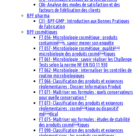
C86- Analyse des modes de satisfaction et des
facteurs de fidélisation des clients
BPF pharma
C31- BPF-GMP : Introduction aux Bonnes Pratiques
de Fabrication
BPF cosmétiques
FT 056- Microbiologie cosmétique : produits
contaminés, savoir mener son enquête
FT 057- Microbiologie cosmétique : qualité
microbiologie des produits cosmétiques
FT 061- Microbiologie : savoir réaliser les Challenge
Tests selon la norme NF EN ISO 11 930
FT 062- Microbiologie : internaliser les contrôles de
routine microbiologiques
FT 066- Classification des produits et exigences
règlementaires : Dossier Information Produit
FT 071- Maîtriser vos formules : quels conservateurs
pour quelle conservation ?
FT 073- Classification des produits et exigences
règlementaires : cosmétique ou dispositif
médical
FT 075- Maîtriser vos formules : études de stabilité
des produits cosmétiques
FT 090- Classification des produits et exigences
règlementaires : les produits cosmétiques :