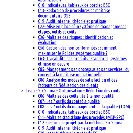
C10- Indicateurs, tableaux de bord et BSC
C13- Rédaction de procédures et maîtrise
documentaire QSE
C19- Audit interne : théorie et pratique
C22- Mise en place d’un système de management :
étapes, outils et coûts
C36- Maîtrise des risques : identification et
évaluation
C56- Gestion des non-conformités : comment
maximiser le RoI des systèmes qualité ?
C63- Traçabilité des produits : standards, systèmes
et mise en oeuvre
C85- Management par processus et par services : du
concept à la maîtrise opérationnelle
C86- Analyse des modes de satisfaction et des
facteurs de fidélisation des clients
Lean – Six Sigma – Optimisation – Réduction des coûts
C06- Maîtrise des coûts liés à la non-qualité
C07- Les 7 outils du contrôle qualité
C08- Les 7 outils du management de la qualité (TQM)
C10- Indicateurs, tableaux de bord et BSC
C11- Maîtrise statistique des procédés (MSP-SPC)
C12- Gestion de projet par la méthode Six Sigma
C19- Audit interne : théorie et pratique