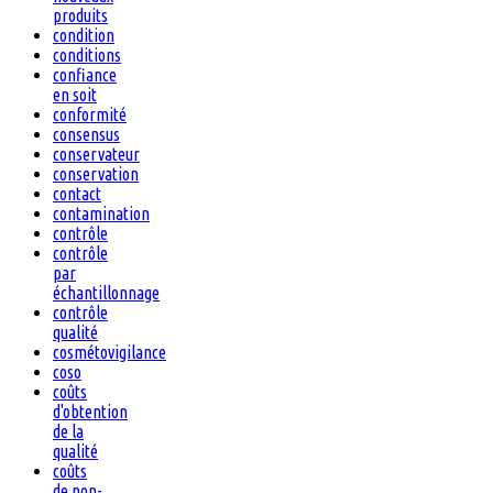
produits
condition
conditions
confiance
en soit
conformité
consensus
conservateur
conservation
contact
contamination
contrôle
contrôle
par
échantillonnage
contrôle
qualité
cosmétovigilance
coso
coûts
d'obtention
de la
qualité
coûts
de non-