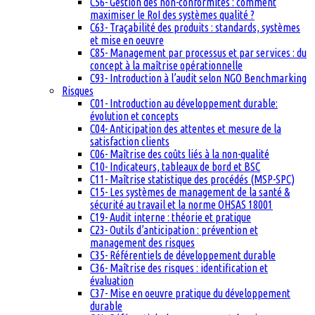
C56- Gestion des non-conformités : comment
maximiser le RoI des systèmes qualité ?
C63- Traçabilité des produits : standards, systèmes
et mise en oeuvre
C85- Management par processus et par services : du
concept à la maîtrise opérationnelle
C93- Introduction à l’audit selon NGO Benchmarking
Risques
C01- Introduction au développement durable:
évolution et concepts
C04- Anticipation des attentes et mesure de la
satisfaction clients
C06- Maîtrise des coûts liés à la non-qualité
C10- Indicateurs, tableaux de bord et BSC
C11- Maîtrise statistique des procédés (MSP-SPC)
C15- Les systèmes de management de la santé &
sécurité au travail et la norme OHSAS 18001
C19- Audit interne : théorie et pratique
C23- Outils d’anticipation : prévention et
management des risques
C35- Référentiels de développement durable
C36- Maîtrise des risques : identification et
évaluation
C37- Mise en oeuvre pratique du développement
durable