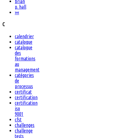
brian
p. hall
»
«
C
calendrier
catalogue
catalogue
des
formations
au
management
catégories
de
processus
certificat
certification
certification
iso
9001
cfst
challenges
challenge
tests