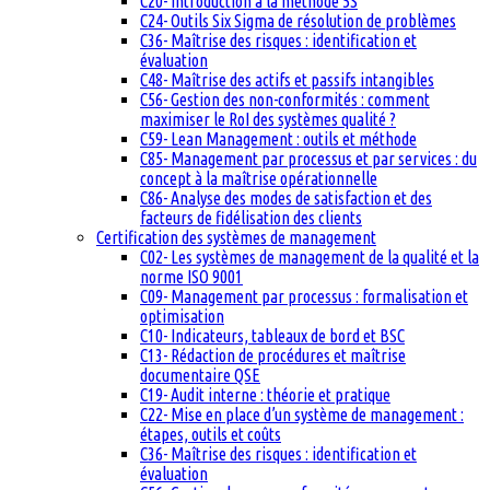
C20- Introduction à la méthode 5S
C24- Outils Six Sigma de résolution de problèmes
C36- Maîtrise des risques : identification et
évaluation
C48- Maîtrise des actifs et passifs intangibles
C56- Gestion des non-conformités : comment
maximiser le RoI des systèmes qualité ?
C59- Lean Management : outils et méthode
C85- Management par processus et par services : du
concept à la maîtrise opérationnelle
C86- Analyse des modes de satisfaction et des
facteurs de fidélisation des clients
Certification des systèmes de management
C02- Les systèmes de management de la qualité et la
norme ISO 9001
C09- Management par processus : formalisation et
optimisation
C10- Indicateurs, tableaux de bord et BSC
C13- Rédaction de procédures et maîtrise
documentaire QSE
C19- Audit interne : théorie et pratique
C22- Mise en place d’un système de management :
étapes, outils et coûts
C36- Maîtrise des risques : identification et
évaluation