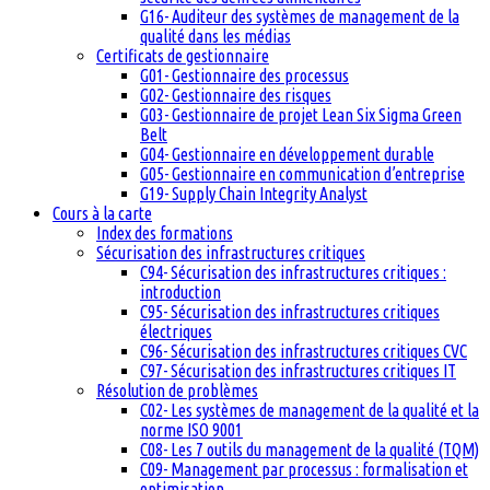
G16- Auditeur des systèmes de management de la
qualité dans les médias
Certificats de gestionnaire
G01- Gestionnaire des processus
G02- Gestionnaire des risques
G03- Gestionnaire de projet Lean Six Sigma Green
Belt
G04- Gestionnaire en développement durable
G05- Gestionnaire en communication d’entreprise
G19- Supply Chain Integrity Analyst
Cours à la carte
Index des formations
Sécurisation des infrastructures critiques
C94- Sécurisation des infrastructures critiques :
introduction
C95- Sécurisation des infrastructures critiques
électriques
C96- Sécurisation des infrastructures critiques CVC
C97- Sécurisation des infrastructures critiques IT
Résolution de problèmes
C02- Les systèmes de management de la qualité et la
norme ISO 9001
C08- Les 7 outils du management de la qualité (TQM)
C09- Management par processus : formalisation et
optimisation