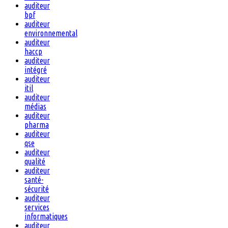
auditeur
bpf
auditeur
environnemental
auditeur
haccp
auditeur
intégré
auditeur
itil
auditeur
médias
auditeur
pharma
auditeur
qse
auditeur
qualité
auditeur
santé-
sécurité
auditeur
services
informatiques
auditeur