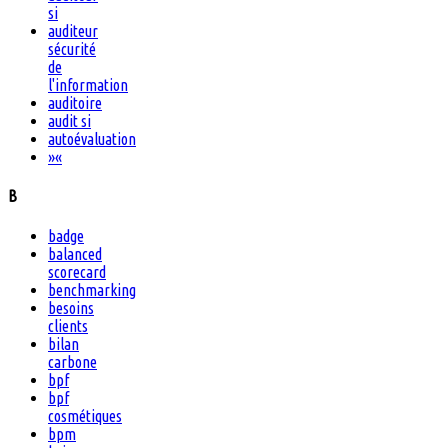
si
auditeur
sécurité
de
l'information
auditoire
audit si
autoévaluation
»
«
B
badge
balanced
scorecard
benchmarking
besoins
clients
bilan
carbone
bpf
bpf
cosmétiques
bpm