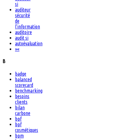
si
auditeur
sécurité
de
l'information
auditoire
audit si
autoévaluation
»
«
B
badge
balanced
scorecard
benchmarking
besoins
clients
bilan
carbone
bpf
bpf
cosmétiques
bpm