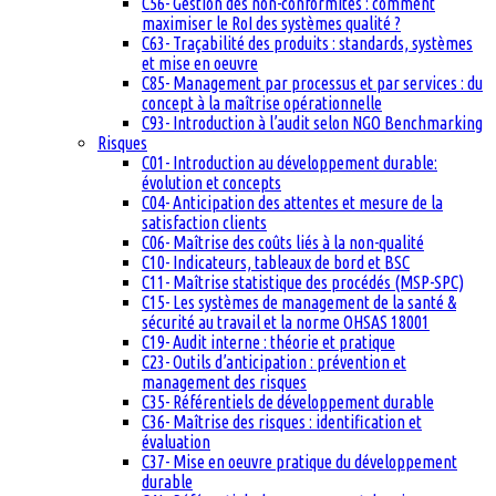
C56- Gestion des non-conformités : comment
maximiser le RoI des systèmes qualité ?
C63- Traçabilité des produits : standards, systèmes
et mise en oeuvre
C85- Management par processus et par services : du
concept à la maîtrise opérationnelle
C93- Introduction à l’audit selon NGO Benchmarking
Risques
C01- Introduction au développement durable:
évolution et concepts
C04- Anticipation des attentes et mesure de la
satisfaction clients
C06- Maîtrise des coûts liés à la non-qualité
C10- Indicateurs, tableaux de bord et BSC
C11- Maîtrise statistique des procédés (MSP-SPC)
C15- Les systèmes de management de la santé &
sécurité au travail et la norme OHSAS 18001
C19- Audit interne : théorie et pratique
C23- Outils d’anticipation : prévention et
management des risques
C35- Référentiels de développement durable
C36- Maîtrise des risques : identification et
évaluation
C37- Mise en oeuvre pratique du développement
durable