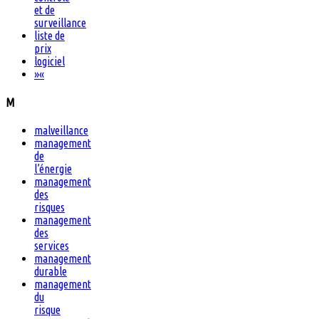
et de
surveillance
liste de
prix
logiciel
»
«
M
malveillance
management
de
l’énergie
management
des
risques
management
des
services
management
durable
management
du
risque