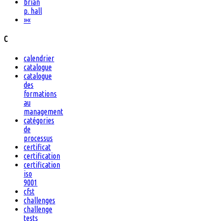
brian
p. hall
»
«
C
calendrier
catalogue
catalogue
des
formations
au
management
catégories
de
processus
certificat
certification
certification
iso
9001
cfst
challenges
challenge
tests