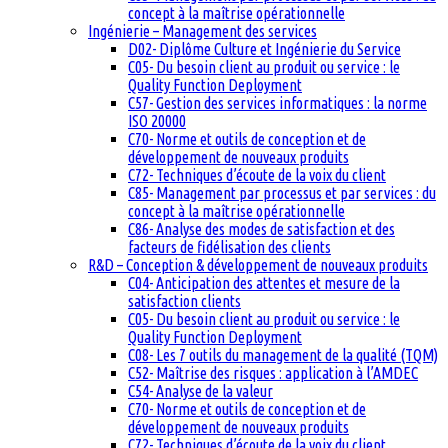
concept à la maîtrise opérationnelle
Ingénierie – Management des services
D02- Diplôme Culture et Ingénierie du Service
C05- Du besoin client au produit ou service : le
Quality Function Deployment
C57- Gestion des services informatiques : la norme
ISO 20000
C70- Norme et outils de conception et de
développement de nouveaux produits
C72- Techniques d’écoute de la voix du client
C85- Management par processus et par services : du
concept à la maîtrise opérationnelle
C86- Analyse des modes de satisfaction et des
facteurs de fidélisation des clients
R&D – Conception & développement de nouveaux produits
C04- Anticipation des attentes et mesure de la
satisfaction clients
C05- Du besoin client au produit ou service : le
Quality Function Deployment
C08- Les 7 outils du management de la qualité (TQM)
C52- Maîtrise des risques : application à l’AMDEC
C54- Analyse de la valeur
C70- Norme et outils de conception et de
développement de nouveaux produits
C72- Techniques d’écoute de la voix du client