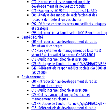
C70- Norme et outils de conception et de
développement de nouveaux produits
C71- Exigences ISO 9001 applicables à la R&D
C86- Analyse des modes de satisfaction et des
facteurs de fidélisation des clients
C92- Défense contre les actes malveillants : risques
et stratégie
C93- Introduction à l’audit selon NGO Benchmarking
Santé-Sécurité
C01- Introduction au développement durable:
évolution et concepts
C15- Les systèmes de management de la santé &
sécurité au travail et la norme OHSAS 18001
C19- Audit interne : théorie et pratique
C26- Pratique de l’audit interne Q/S/E/SI/HACCP/BPF
C47- Référentiels responsabilité sociale (SA 8000 et
ISO 26000)
Environnement
C01- Introduction au développement durable:
évolution et concepts
C19- Audit interne : théorie et pratique
C23- Outils d’anticipation : prévention et
management des risques
C26- Pratique de l’audit interne Q/S/E/SI/HACCP/BPF
C35- Référentiels de développement durable