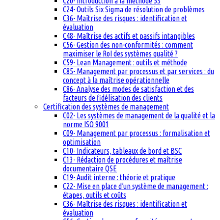
C20- Introduction à la méthode 5S
C24- Outils Six Sigma de résolution de problèmes
C36- Maîtrise des risques : identification et
évaluation
C48- Maîtrise des actifs et passifs intangibles
C56- Gestion des non-conformités : comment
maximiser le RoI des systèmes qualité ?
C59- Lean Management : outils et méthode
C85- Management par processus et par services : du
concept à la maîtrise opérationnelle
C86- Analyse des modes de satisfaction et des
facteurs de fidélisation des clients
Certification des systèmes de management
C02- Les systèmes de management de la qualité et la
norme ISO 9001
C09- Management par processus : formalisation et
optimisation
C10- Indicateurs, tableaux de bord et BSC
C13- Rédaction de procédures et maîtrise
documentaire QSE
C19- Audit interne : théorie et pratique
C22- Mise en place d’un système de management :
étapes, outils et coûts
C36- Maîtrise des risques : identification et
évaluation