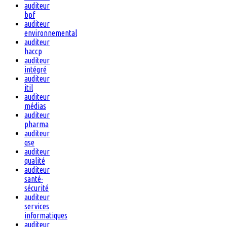
auditeur
bpf
auditeur
environnemental
auditeur
haccp
auditeur
intégré
auditeur
itil
auditeur
médias
auditeur
pharma
auditeur
qse
auditeur
qualité
auditeur
santé-
sécurité
auditeur
services
informatiques
auditeur