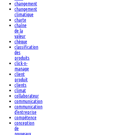
changement
changement
climatique
charte
chaîne
de la
valeur
chèque
classification
des
produits
click-n-
manage
client
produit
clients
climat
collaborateur
communication
communication
d'entreprise
compétence
conception
de
nouveaux