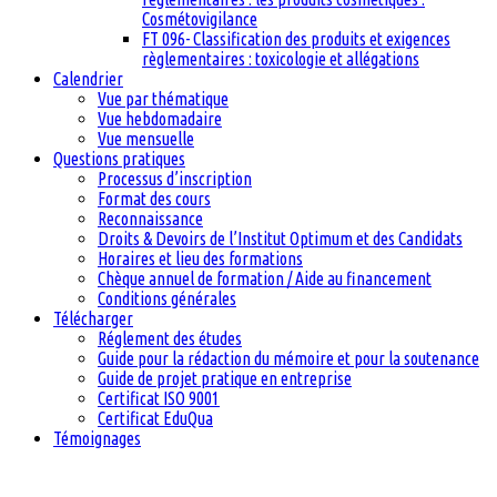
Cosmétovigilance
FT 096- Classification des produits et exigences
règlementaires : toxicologie et allégations
Calendrier
Vue par thématique
Vue hebdomadaire
Vue mensuelle
Questions pratiques
Processus d’inscription
Format des cours
Reconnaissance
Droits & Devoirs de l’Institut Optimum et des Candidats
Horaires et lieu des formations
Chèque annuel de formation / Aide au financement
Conditions générales
Télécharger
Réglement des études
Guide pour la rédaction du mémoire et pour la soutenance
Guide de projet pratique en entreprise
Certificat ISO 9001
Certificat EduQua
Témoignages