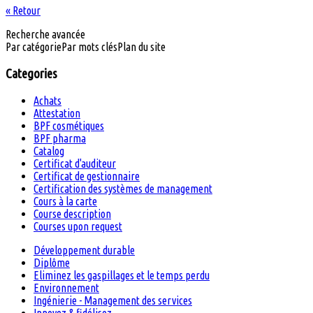
« Retour
Recherche avancée
Par catégorie
Par mots clés
Plan du site
Categories
Achats
Attestation
BPF cosmétiques
BPF pharma
Catalog
Certificat d'auditeur
Certificat de gestionnaire
Certification des systèmes de management
Cours à la carte
Course description
Courses upon request
Développement durable
Diplôme
Eliminez les gaspillages et le temps perdu
Environnement
Ingénierie - Management des services