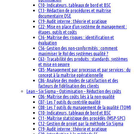
C10- Indicateurs, tableaux de bord et BSC
C13- Rédaction de procédures et maîtrise
documentaire QSE
C19- Audit interne : théorie et pratique
C22- Mise en place d’un système de management :
étapes, outils et coûts
C36- Maîtrise des risques : identification et
évaluation
C56- Gestion des non-conformités : comment
maximiser le RoI des systèmes qualité ?
C63- Traçabilité des produits : standards, systèmes
et mise en oeuvre
C85- Management par processus et par services : du
concept à la maîtrise opérationnelle
C86- Analyse des modes de satisfaction et des
facteurs de fidélisation des clients
Lean – Six Sigma – Optimisation – Réduction des coûts
C06- Maîtrise des coûts liés à la non-qualité
C07- Les 7 outils du contrôle qualité
C08- Les 7 outils du management de la qualité (TQM)
C10- Indicateurs, tableaux de bord et BSC
C11- Maîtrise statistique des procédés (MSP-SPC)
C12- Gestion de projet par la méthode Six Sigma
C19- Audit interne : théorie et pratique