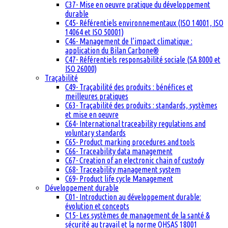
C37- Mise en oeuvre pratique du développement
durable
C45- Référentiels environnementaux (ISO 14001, ISO
14064 et ISO 50001)
C46- Management de l’impact climatique :
application du Bilan Carbone®
C47- Référentiels responsabilité sociale (SA 8000 et
ISO 26000)
Traçabilité
C49- Traçabilité des produits : bénéfices et
meilleures pratiques
C63- Traçabilité des produits : standards, systèmes
et mise en oeuvre
C64- International traceability regulations and
voluntary standards
C65- Product marking procedures and tools
C66- Traceability data management
C67- Creation of an electronic chain of custody
C68- Traceability management system
C69- Product life cycle Management
Développement durable
C01- Introduction au développement durable:
évolution et concepts
C15- Les systèmes de management de la santé &
sécurité au travail et la norme OHSAS 18001