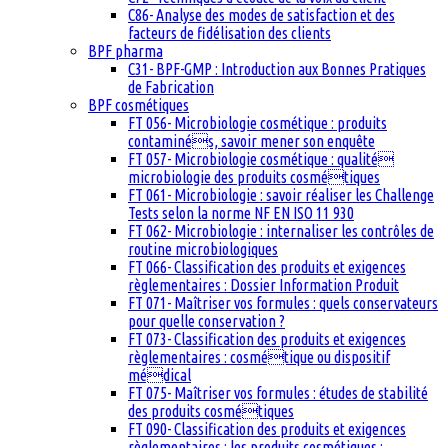
C86- Analyse des modes de satisfaction et des
facteurs de fidélisation des clients
BPF pharma
C31- BPF-GMP : Introduction aux Bonnes Pratiques
de Fabrication
BPF cosmétiques
FT 056- Microbiologie cosmétique : produits
contaminés, savoir mener son enquête
FT 057- Microbiologie cosmétique : qualité
microbiologie des produits cosmétiques
FT 061- Microbiologie : savoir réaliser les Challenge
Tests selon la norme NF EN ISO 11 930
FT 062- Microbiologie : internaliser les contrôles de
routine microbiologiques
FT 066- Classification des produits et exigences
règlementaires : Dossier Information Produit
FT 071- Maîtriser vos formules : quels conservateurs
pour quelle conservation ?
FT 073- Classification des produits et exigences
règlementaires : cosmétique ou dispositif
médical
FT 075- Maîtriser vos formules : études de stabilité
des produits cosmétiques
FT 090- Classification des produits et exigences
règlementaires : les produits cosmétiques :