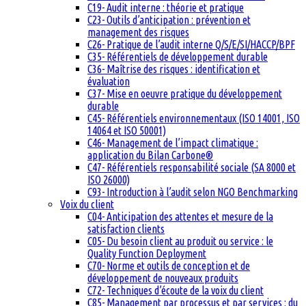
C19- Audit interne : théorie et pratique
C23- Outils d’anticipation : prévention et
management des risques
C26- Pratique de l’audit interne Q/S/E/SI/HACCP/BPF
C35- Référentiels de développement durable
C36- Maîtrise des risques : identification et
évaluation
C37- Mise en oeuvre pratique du développement
durable
C45- Référentiels environnementaux (ISO 14001, ISO
14064 et ISO 50001)
C46- Management de l’impact climatique :
application du Bilan Carbone®
C47- Référentiels responsabilité sociale (SA 8000 et
ISO 26000)
C93- Introduction à l’audit selon NGO Benchmarking
Voix du client
C04- Anticipation des attentes et mesure de la
satisfaction clients
C05- Du besoin client au produit ou service : le
Quality Function Deployment
C70- Norme et outils de conception et de
développement de nouveaux produits
C72- Techniques d’écoute de la voix du client
C85- Management par processus et par services : du