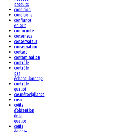
produits
condition
conditions
confiance
en soit
conformité
consensus
conservateur
conservation
contact
contamination
contrôle
contrôle
par
échantillonnage
contrôle
qualité
cosmétovigilance
coso
coûts
d'obtention
de la
qualité
coûts
de non-