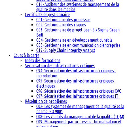
G16- Auditeur des systèmes de management de la
qualité dans les médias
Certificats de gestionnaire
G01- Gestionnaire des processus
G02- Gestionnaire des risques
G03- Gestionnaire de projet Lean Six Sigma Green
Belt
G04- Gestionnaire en développement durable
G05- Gestionnaire en communication d’entreprise
G19- Supply Chain Integrity Analyst
Cours à la carte
Index des formations
Sécurisation des infrastructures critiques
C94- Sécurisation des infrastructures critiques :
introduction
C95- Sécurisation des infrastructures critiques
électriques
C96- Sécurisation des infrastructures critiques CVC
C97- Sécurisation des infrastructures critiques IT
Résolution de problèmes
C02- Les systèmes de management de la qualité et la
norme ISO 9001
C08- Les 7 outils du management de la qualité (TQM)
C09- Management par processus : formalisation et
optimisation