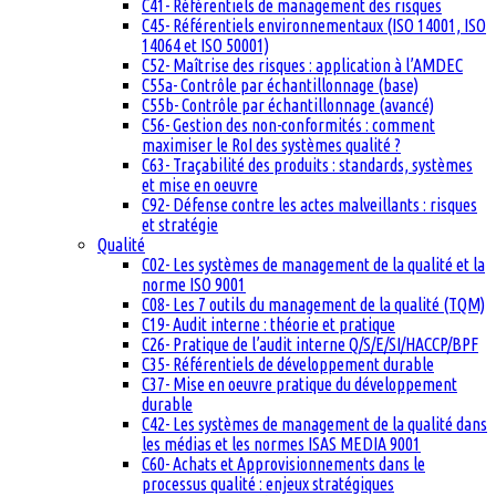
C41- Référentiels de management des risques
C45- Référentiels environnementaux (ISO 14001, ISO
14064 et ISO 50001)
C52- Maîtrise des risques : application à l’AMDEC
C55a- Contrôle par échantillonnage (base)
C55b- Contrôle par échantillonnage (avancé)
C56- Gestion des non-conformités : comment
maximiser le RoI des systèmes qualité ?
C63- Traçabilité des produits : standards, systèmes
et mise en oeuvre
C92- Défense contre les actes malveillants : risques
et stratégie
Qualité
C02- Les systèmes de management de la qualité et la
norme ISO 9001
C08- Les 7 outils du management de la qualité (TQM)
C19- Audit interne : théorie et pratique
C26- Pratique de l’audit interne Q/S/E/SI/HACCP/BPF
C35- Référentiels de développement durable
C37- Mise en oeuvre pratique du développement
durable
C42- Les systèmes de management de la qualité dans
les médias et les normes ISAS MEDIA 9001
C60- Achats et Approvisionnements dans le
processus qualité : enjeux stratégiques