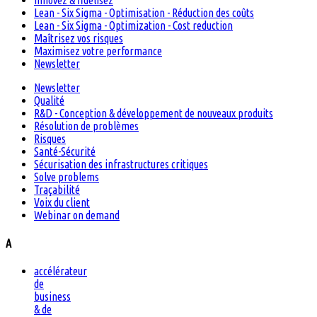
Innovez & fidélisez
Lean - Six Sigma - Optimisation - Réduction des coûts
Lean - Six Sigma - Optimization - Cost reduction
Maîtrisez vos risques
Maximisez votre performance
Newsletter
Newsletter
Qualité
R&D - Conception & développement de nouveaux produits
Résolution de problèmes
Risques
Santé-Sécurité
Sécurisation des infrastructures critiques
Solve problems
Traçabilité
Voix du client
Webinar on demand
A
accélérateur
de
business
& de