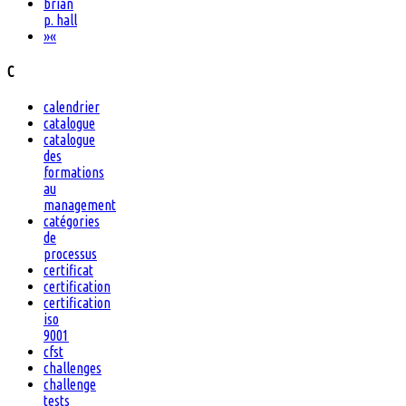
brian
p. hall
»
«
C
calendrier
catalogue
catalogue
des
formations
au
management
catégories
de
processus
certificat
certification
certification
iso
9001
cfst
challenges
challenge
tests