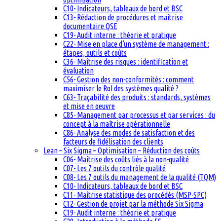
C10- Indicateurs, tableaux de bord et BSC
C13- Rédaction de procédures et maîtrise
documentaire QSE
C19- Audit interne : théorie et pratique
C22- Mise en place d’un système de management :
étapes, outils et coûts
C36- Maîtrise des risques : identification et
évaluation
C56- Gestion des non-conformités : comment
maximiser le RoI des systèmes qualité ?
C63- Traçabilité des produits : standards, systèmes
et mise en oeuvre
C85- Management par processus et par services : du
concept à la maîtrise opérationnelle
C86- Analyse des modes de satisfaction et des
facteurs de fidélisation des clients
Lean – Six Sigma – Optimisation – Réduction des coûts
C06- Maîtrise des coûts liés à la non-qualité
C07- Les 7 outils du contrôle qualité
C08- Les 7 outils du management de la qualité (TQM)
C10- Indicateurs, tableaux de bord et BSC
C11- Maîtrise statistique des procédés (MSP-SPC)
C12- Gestion de projet par la méthode Six Sigma
C19- Audit interne : théorie et pratique