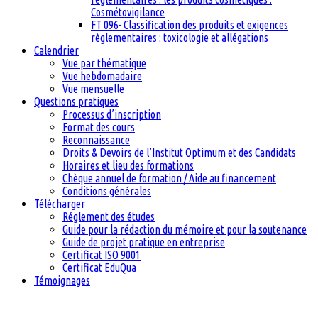
Cosmétovigilance
FT 096- Classification des produits et exigences
règlementaires : toxicologie et allégations
Calendrier
Vue par thématique
Vue hebdomadaire
Vue mensuelle
Questions pratiques
Processus d’inscription
Format des cours
Reconnaissance
Droits & Devoirs de l’Institut Optimum et des Candidats
Horaires et lieu des formations
Chèque annuel de formation / Aide au financement
Conditions générales
Télécharger
Réglement des études
Guide pour la rédaction du mémoire et pour la soutenance
Guide de projet pratique en entreprise
Certificat ISO 9001
Certificat EduQua
Témoignages