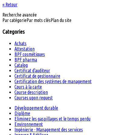
« Retour
Recherche avancée
Par catégorie
Par mots clés
Plan du site
Categories
Achats
Attestation
BPF cosmétiques
BPF pharma
Catalog
Certificat d'auditeur
Certificat de gestionnaire
Certification des systèmes de management
Cours à la carte
Course description
Courses upon request
Développement durable
Diplôme
Eliminez les gaspillages et le temps perdu
Environnement
Ingénierie - Management des services