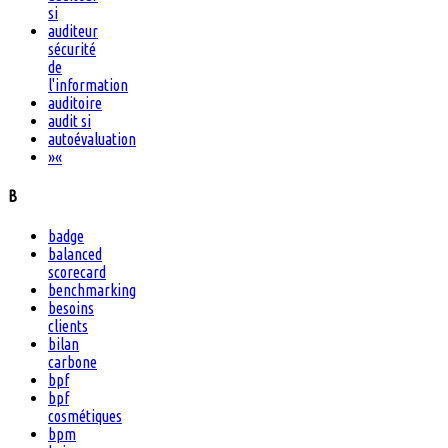
si
auditeur
sécurité
de
l'information
auditoire
audit si
autoévaluation
»
«
B
badge
balanced
scorecard
benchmarking
besoins
clients
bilan
carbone
bpf
bpf
cosmétiques
bpm