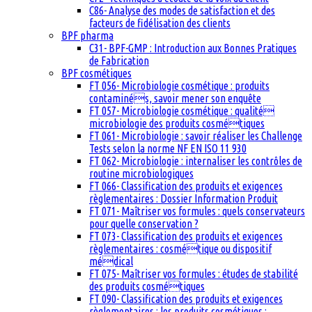
C86- Analyse des modes de satisfaction et des
facteurs de fidélisation des clients
BPF pharma
C31- BPF-GMP : Introduction aux Bonnes Pratiques
de Fabrication
BPF cosmétiques
FT 056- Microbiologie cosmétique : produits
contaminés, savoir mener son enquête
FT 057- Microbiologie cosmétique : qualité
microbiologie des produits cosmétiques
FT 061- Microbiologie : savoir réaliser les Challenge
Tests selon la norme NF EN ISO 11 930
FT 062- Microbiologie : internaliser les contrôles de
routine microbiologiques
FT 066- Classification des produits et exigences
règlementaires : Dossier Information Produit
FT 071- Maîtriser vos formules : quels conservateurs
pour quelle conservation ?
FT 073- Classification des produits et exigences
règlementaires : cosmétique ou dispositif
médical
FT 075- Maîtriser vos formules : études de stabilité
des produits cosmétiques
FT 090- Classification des produits et exigences
règlementaires : les produits cosmétiques :