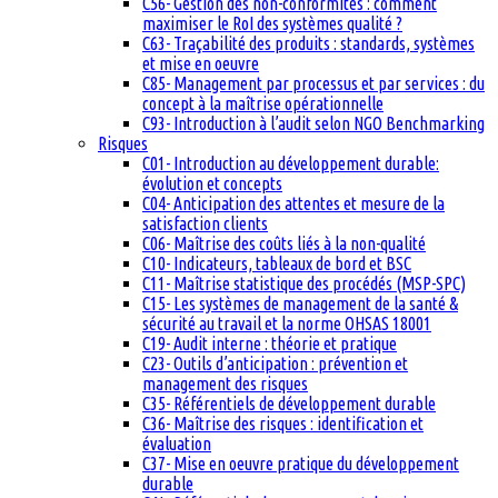
C56- Gestion des non-conformités : comment
maximiser le RoI des systèmes qualité ?
C63- Traçabilité des produits : standards, systèmes
et mise en oeuvre
C85- Management par processus et par services : du
concept à la maîtrise opérationnelle
C93- Introduction à l’audit selon NGO Benchmarking
Risques
C01- Introduction au développement durable:
évolution et concepts
C04- Anticipation des attentes et mesure de la
satisfaction clients
C06- Maîtrise des coûts liés à la non-qualité
C10- Indicateurs, tableaux de bord et BSC
C11- Maîtrise statistique des procédés (MSP-SPC)
C15- Les systèmes de management de la santé &
sécurité au travail et la norme OHSAS 18001
C19- Audit interne : théorie et pratique
C23- Outils d’anticipation : prévention et
management des risques
C35- Référentiels de développement durable
C36- Maîtrise des risques : identification et
évaluation
C37- Mise en oeuvre pratique du développement
durable