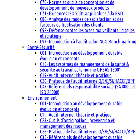
C70- Norme et outils de conception et de
développement de nouveaux produits
C71- Exigences ISO 9001 applicables à la R&D
C86- Analyse des modes de satisfaction et des
facteurs de fidélisation des clients
C92- Défense contre les actes malveillants : risques
et stratégie
C93- Introduction à l’audit selon NGO Benchmarking
Santé-Sécurité
C01- Introduction au développement durable:
évolution et concepts
C15- Les systèmes de management de la santé &
sécurité au travail et la norme OHSAS 18001
C19- Audit interne : théorie et pratique
C26- Pratique de l’audit interne Q/S/E/SI/HACCP/BPF
C47- Référentiels responsabilité sociale (SA 8000 et
ISO 26000)
Environnement
C01- Introduction au développement durable:
évolution et concepts
C19- Audit interne : théorie et pratique
C23- Outils d’anticipation : prévention et
management des risques
C26- Pratique de l’audit interne Q/S/E/SI/HACCP/BPF
C35- Référentiels de développement durable