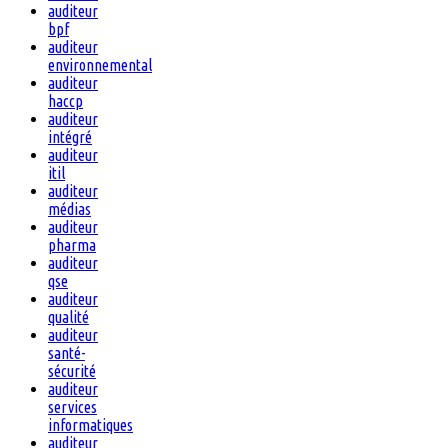
auditeur
bpf
auditeur
environnemental
auditeur
haccp
auditeur
intégré
auditeur
itil
auditeur
médias
auditeur
pharma
auditeur
qse
auditeur
qualité
auditeur
santé-
sécurité
auditeur
services
informatiques
auditeur