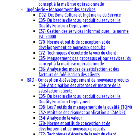
concept à la maîtrise opérationnelle
Ingénierie – Management des services
D02- Diplôme Culture et Ingénierie du Service
C05- Du besoin client au produit ou service : le
Quality Function Deployment
C57- Gestion des services informatiques : la norme
ISO 20000
C70- Norme et outils de conception et de
développement de nouveaux produits
C72- Techniques d’écoute de la voix du client
C85- Management par processus et par services : du
concept à la maîtrise opérationnelle
C86- Analyse des modes de satisfaction et des
facteurs de fidélisation des clients
R&D – Conception & développement de nouveaux produits
C04- Anticipation des attentes et mesure de la
satisfaction clients
C05- Du besoin client au produit ou service : le
Quality Function Deployment
C08- Les 7 outils du management de la qualité (TQM)
C52- Maîtrise des risques : application à l’AMDEC
C54- Analyse de la valeur
C70- Norme et outils de conception et de
développement de nouveaux produits
C72- Techniques d’écoute de la voix du client