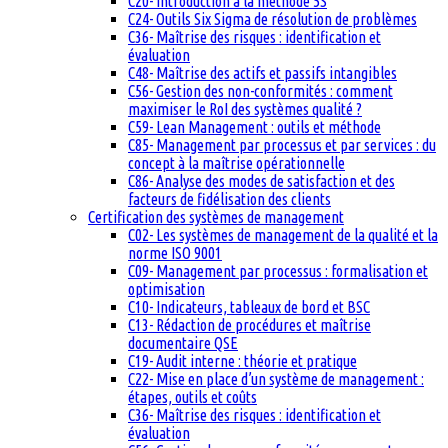
C20- Introduction à la méthode 5S
C24- Outils Six Sigma de résolution de problèmes
C36- Maîtrise des risques : identification et
évaluation
C48- Maîtrise des actifs et passifs intangibles
C56- Gestion des non-conformités : comment
maximiser le RoI des systèmes qualité ?
C59- Lean Management : outils et méthode
C85- Management par processus et par services : du
concept à la maîtrise opérationnelle
C86- Analyse des modes de satisfaction et des
facteurs de fidélisation des clients
Certification des systèmes de management
C02- Les systèmes de management de la qualité et la
norme ISO 9001
C09- Management par processus : formalisation et
optimisation
C10- Indicateurs, tableaux de bord et BSC
C13- Rédaction de procédures et maîtrise
documentaire QSE
C19- Audit interne : théorie et pratique
C22- Mise en place d’un système de management :
étapes, outils et coûts
C36- Maîtrise des risques : identification et
évaluation