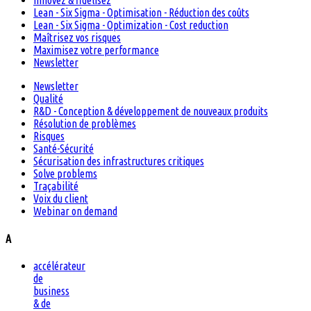
Innovez & fidélisez
Lean - Six Sigma - Optimisation - Réduction des coûts
Lean - Six Sigma - Optimization - Cost reduction
Maîtrisez vos risques
Maximisez votre performance
Newsletter
Newsletter
Qualité
R&D - Conception & développement de nouveaux produits
Résolution de problèmes
Risques
Santé-Sécurité
Sécurisation des infrastructures critiques
Solve problems
Traçabilité
Voix du client
Webinar on demand
A
accélérateur
de
business
& de