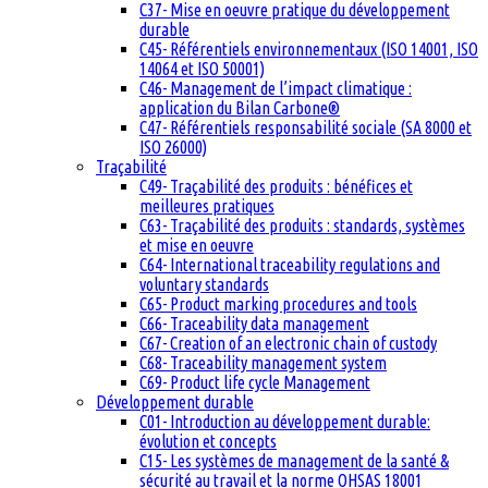
C37- Mise en oeuvre pratique du développement
durable
C45- Référentiels environnementaux (ISO 14001, ISO
14064 et ISO 50001)
C46- Management de l’impact climatique :
application du Bilan Carbone®
C47- Référentiels responsabilité sociale (SA 8000 et
ISO 26000)
Traçabilité
C49- Traçabilité des produits : bénéfices et
meilleures pratiques
C63- Traçabilité des produits : standards, systèmes
et mise en oeuvre
C64- International traceability regulations and
voluntary standards
C65- Product marking procedures and tools
C66- Traceability data management
C67- Creation of an electronic chain of custody
C68- Traceability management system
C69- Product life cycle Management
Développement durable
C01- Introduction au développement durable:
évolution et concepts
C15- Les systèmes de management de la santé &
sécurité au travail et la norme OHSAS 18001