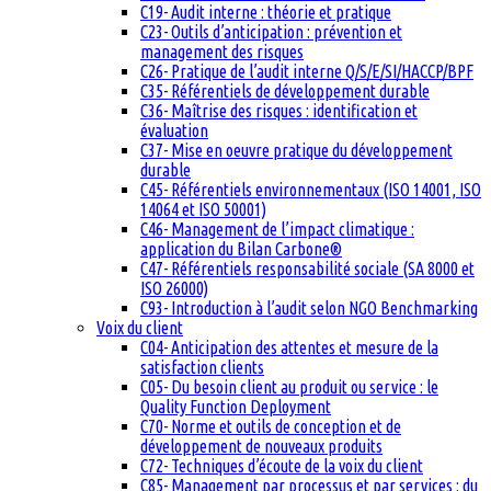
C19- Audit interne : théorie et pratique
C23- Outils d’anticipation : prévention et
management des risques
C26- Pratique de l’audit interne Q/S/E/SI/HACCP/BPF
C35- Référentiels de développement durable
C36- Maîtrise des risques : identification et
évaluation
C37- Mise en oeuvre pratique du développement
durable
C45- Référentiels environnementaux (ISO 14001, ISO
14064 et ISO 50001)
C46- Management de l’impact climatique :
application du Bilan Carbone®
C47- Référentiels responsabilité sociale (SA 8000 et
ISO 26000)
C93- Introduction à l’audit selon NGO Benchmarking
Voix du client
C04- Anticipation des attentes et mesure de la
satisfaction clients
C05- Du besoin client au produit ou service : le
Quality Function Deployment
C70- Norme et outils de conception et de
développement de nouveaux produits
C72- Techniques d’écoute de la voix du client
C85- Management par processus et par services : du