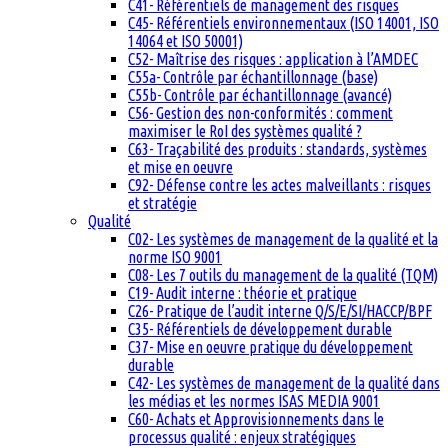
C41- Référentiels de management des risques
C45- Référentiels environnementaux (ISO 14001, ISO
14064 et ISO 50001)
C52- Maîtrise des risques : application à l’AMDEC
C55a- Contrôle par échantillonnage (base)
C55b- Contrôle par échantillonnage (avancé)
C56- Gestion des non-conformités : comment
maximiser le RoI des systèmes qualité ?
C63- Traçabilité des produits : standards, systèmes
et mise en oeuvre
C92- Défense contre les actes malveillants : risques
et stratégie
Qualité
C02- Les systèmes de management de la qualité et la
norme ISO 9001
C08- Les 7 outils du management de la qualité (TQM)
C19- Audit interne : théorie et pratique
C26- Pratique de l’audit interne Q/S/E/SI/HACCP/BPF
C35- Référentiels de développement durable
C37- Mise en oeuvre pratique du développement
durable
C42- Les systèmes de management de la qualité dans
les médias et les normes ISAS MEDIA 9001
C60- Achats et Approvisionnements dans le
processus qualité : enjeux stratégiques