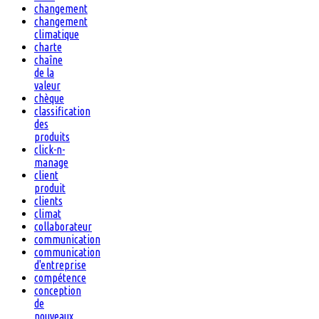
changement
changement
climatique
charte
chaîne
de la
valeur
chèque
classification
des
produits
click-n-
manage
client
produit
clients
climat
collaborateur
communication
communication
d'entreprise
compétence
conception
de
nouveaux