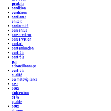
produits
condition
conditions
confiance
en soit
conformité
consensus
conservateur
conservation
contact
contamination
contrôle
contrôle
par
échantillonnage
contrôle
qualité
cosmétovigilance
coso
coûts
d'obtention
de la
qualité
coûts
de non-