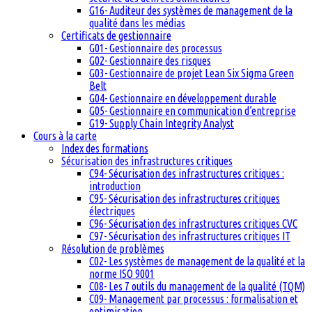
G16- Auditeur des systèmes de management de la
qualité dans les médias
Certificats de gestionnaire
G01- Gestionnaire des processus
G02- Gestionnaire des risques
G03- Gestionnaire de projet Lean Six Sigma Green
Belt
G04- Gestionnaire en développement durable
G05- Gestionnaire en communication d’entreprise
G19- Supply Chain Integrity Analyst
Cours à la carte
Index des formations
Sécurisation des infrastructures critiques
C94- Sécurisation des infrastructures critiques :
introduction
C95- Sécurisation des infrastructures critiques
électriques
C96- Sécurisation des infrastructures critiques CVC
C97- Sécurisation des infrastructures critiques IT
Résolution de problèmes
C02- Les systèmes de management de la qualité et la
norme ISO 9001
C08- Les 7 outils du management de la qualité (TQM)
C09- Management par processus : formalisation et
optimisation