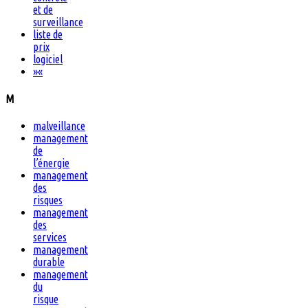
et de
surveillance
liste de
prix
logiciel
»
«
M
malveillance
management
de
l’énergie
management
des
risques
management
des
services
management
durable
management
du
risque