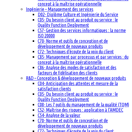
concept à la maîtrise opérationnelle
Ingénierie – Management des services
D02- Diplôme Culture et Ingénierie du Service
C05- Du besoin client au produit ou service : le
Quality Function Deployment
C57- Gestion des services informatiques : la norme
ISO 20000
C70- Norme et outils de conception et de
développement de nouveaux produits
C72- Techniques d’écoute de la voix du client
C85- Management par processus et par services : du
concept à la maîtrise opérationnelle
C86- Analyse des modes de satisfaction et des
facteurs de fidélisation des clients
R&D – Conception & développement de nouveaux produits
C04- Anticipation des attentes et mesure de la
satisfaction clients
C05- Du besoin client au produit ou service : le
Quality Function Deployment
C08- Les 7 outils du management de la qualité (TQM)
C52- Maîtrise des risques : application à l’AMDEC
C54- Analyse de la valeur
C70- Norme et outils de conception et de
développement de nouveaux produits
C72- Techniques d’écoute de la voix du client