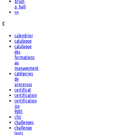
brian
p. hall
»
«
C
calendrier
catalogue
catalogue
des
formations
au
management
catégories
de
processus
certificat
certification
certification
iso
9001
cfst
challenges
challenge
tests