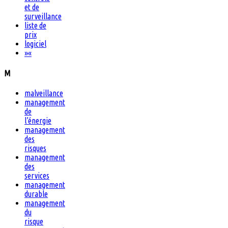
et de
surveillance
liste de
prix
logiciel
»
«
M
malveillance
management
de
l’énergie
management
des
risques
management
des
services
management
durable
management
du
risque