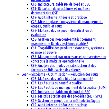
C10- Indicateurs, tableaux de bord et BSC
C13- Rédaction de procédures et maîtrise
documentaire QSE
C19- Audit interne : théorie et pratique
C22- Mise en place d’un système de management :
étapes, outils et coûts
C36- Maîtrise des risques : identification et
évaluation
C56- Gestion des non-conformités : comment
maximiser le RoI des systèmes qualité ?
C63- Traçabilité des produits : standards, systèmes
et mise en oeuvre
C85- Management par processus et par services : du
concept à la maîtrise opérationnelle
C86- Analyse des modes de satisfaction et des
facteurs de fidélisation des clients
Lean – Six Sigma – Optimisation – Réduction des coûts
C06- Maîtrise des coûts liés à la non-qualité
C07- Les 7 outils du contrôle qualité
C08- Les 7 outils du management de la qualité (TQM)
C10- Indicateurs, tableaux de bord et BSC
C11- Maîtrise statistique des procédés (MSP-SPC)
C12- Gestion de projet par la méthode Six Sigma
C19- Audit interne : théorie et pratique