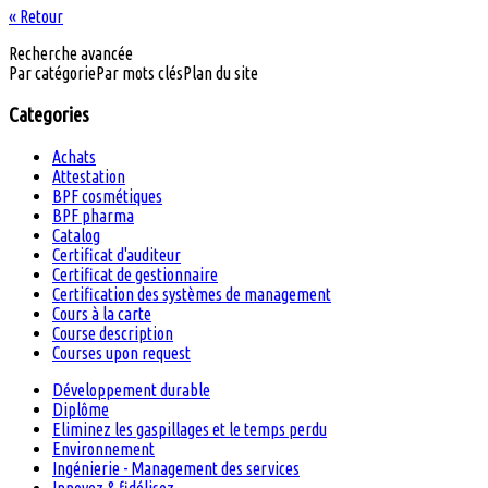
« Retour
Recherche avancée
Par catégorie
Par mots clés
Plan du site
Categories
Achats
Attestation
BPF cosmétiques
BPF pharma
Catalog
Certificat d'auditeur
Certificat de gestionnaire
Certification des systèmes de management
Cours à la carte
Course description
Courses upon request
Développement durable
Diplôme
Eliminez les gaspillages et le temps perdu
Environnement
Ingénierie - Management des services