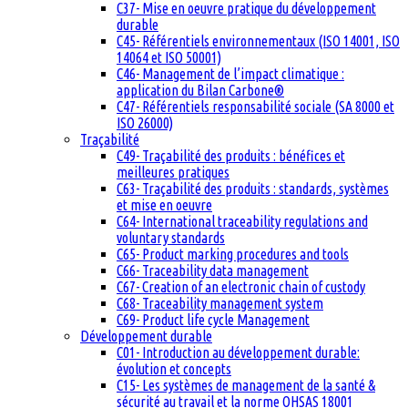
C37- Mise en oeuvre pratique du développement
durable
C45- Référentiels environnementaux (ISO 14001, ISO
14064 et ISO 50001)
C46- Management de l’impact climatique :
application du Bilan Carbone®
C47- Référentiels responsabilité sociale (SA 8000 et
ISO 26000)
Traçabilité
C49- Traçabilité des produits : bénéfices et
meilleures pratiques
C63- Traçabilité des produits : standards, systèmes
et mise en oeuvre
C64- International traceability regulations and
voluntary standards
C65- Product marking procedures and tools
C66- Traceability data management
C67- Creation of an electronic chain of custody
C68- Traceability management system
C69- Product life cycle Management
Développement durable
C01- Introduction au développement durable:
évolution et concepts
C15- Les systèmes de management de la santé &
sécurité au travail et la norme OHSAS 18001