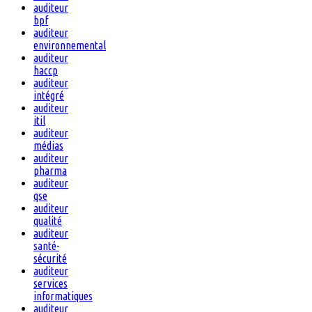
auditeur
bpf
auditeur
environnemental
auditeur
haccp
auditeur
intégré
auditeur
itil
auditeur
médias
auditeur
pharma
auditeur
qse
auditeur
qualité
auditeur
santé-
sécurité
auditeur
services
informatiques
auditeur