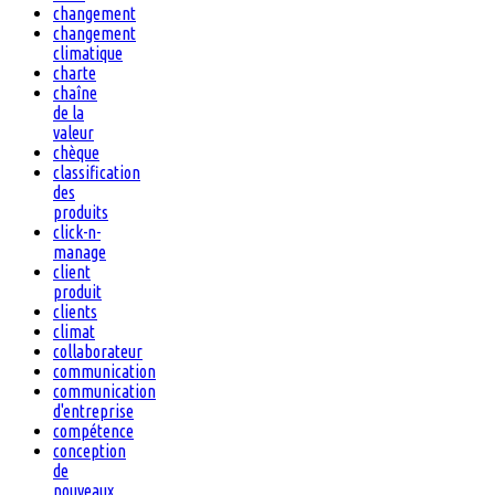
changement
changement
climatique
charte
chaîne
de la
valeur
chèque
classification
des
produits
click-n-
manage
client
produit
clients
climat
collaborateur
communication
communication
d'entreprise
compétence
conception
de
nouveaux