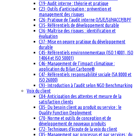
C19- Audit interne : théorie et pratique
C23- Outils d’anticipation : prévention et
management des risques
C26- Pratique de l’audit interne Q/S/E/SI/HACCP/BPF
C35- Référentiels de développement durable
C36- Maîtrise des risques : identification et
évaluation
C37- Mise en oeuvre pratique du développement
durable
C45- Référentiels environnementaux (ISO 14001, ISO
14064 et ISO 50001)
C46- Management de l’impact climatique :
application du Bilan Carbone®
C47- Référentiels responsabilité sociale (SA 8000 et
ISO 26000)
C93- Introduction à l’audit selon NGO Benchmarking
Voix du client
C04- Anticipation des attentes et mesure de la
satisfaction clients
C05- Du besoin client au produit ou service : le
Quality Function Deployment
C70- Norme et outils de conception et de
développement de nouveaux produits
C72- Techniques d’écoute de la voix du client
C85- Management par processus et par services : du