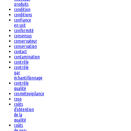
produits
condition
conditions
confiance
en soit
conformité
consensus
conservateur
conservation
contact
contamination
contrôle
contrôle
par
échantillonnage
contrôle
qualité
cosmétovigilance
coso
coûts
d'obtention
de la
qualité
coûts
de non-