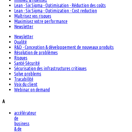
Innovez & fidélisez
Lean - Six Sigma - Optimisation - Réduction des coûts
Lean - Six Sigma - Optimization - Cost reduction
Maîtrisez vos risques
Maximisez votre performance
Newsletter
Newsletter
Qualité
R&D - Conception & développement de nouveaux produits
Résolution de problèmes
Risques
Santé-Sécurité
Sécurisation des infrastructures critiques
Solve problems
Traçabilité
Voix du client
Webinar on demand
A
accélérateur
de
business
& de