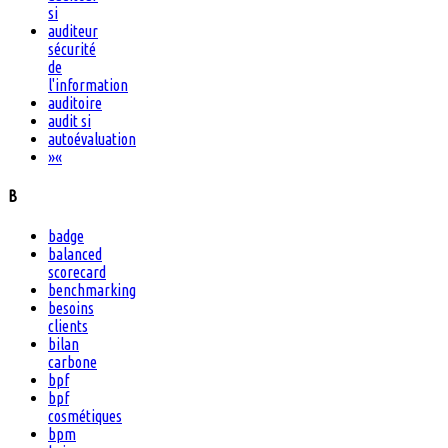
si
auditeur
sécurité
de
l'information
auditoire
audit si
autoévaluation
»
«
B
badge
balanced
scorecard
benchmarking
besoins
clients
bilan
carbone
bpf
bpf
cosmétiques
bpm