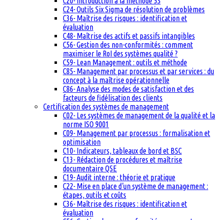
C20- Introduction à la méthode 5S
C24- Outils Six Sigma de résolution de problèmes
C36- Maîtrise des risques : identification et
évaluation
C48- Maîtrise des actifs et passifs intangibles
C56- Gestion des non-conformités : comment
maximiser le RoI des systèmes qualité ?
C59- Lean Management : outils et méthode
C85- Management par processus et par services : du
concept à la maîtrise opérationnelle
C86- Analyse des modes de satisfaction et des
facteurs de fidélisation des clients
Certification des systèmes de management
C02- Les systèmes de management de la qualité et la
norme ISO 9001
C09- Management par processus : formalisation et
optimisation
C10- Indicateurs, tableaux de bord et BSC
C13- Rédaction de procédures et maîtrise
documentaire QSE
C19- Audit interne : théorie et pratique
C22- Mise en place d’un système de management :
étapes, outils et coûts
C36- Maîtrise des risques : identification et
évaluation