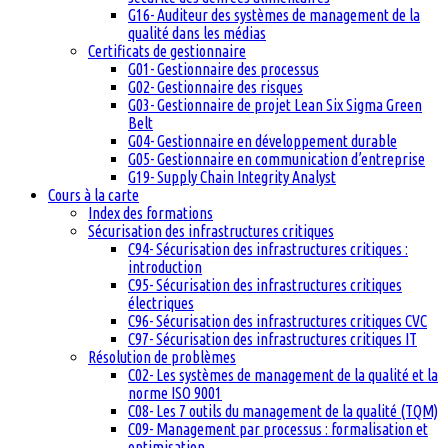
G16- Auditeur des systèmes de management de la
qualité dans les médias
Certificats de gestionnaire
G01- Gestionnaire des processus
G02- Gestionnaire des risques
G03- Gestionnaire de projet Lean Six Sigma Green
Belt
G04- Gestionnaire en développement durable
G05- Gestionnaire en communication d’entreprise
G19- Supply Chain Integrity Analyst
Cours à la carte
Index des formations
Sécurisation des infrastructures critiques
C94- Sécurisation des infrastructures critiques :
introduction
C95- Sécurisation des infrastructures critiques
électriques
C96- Sécurisation des infrastructures critiques CVC
C97- Sécurisation des infrastructures critiques IT
Résolution de problèmes
C02- Les systèmes de management de la qualité et la
norme ISO 9001
C08- Les 7 outils du management de la qualité (TQM)
C09- Management par processus : formalisation et
optimisation