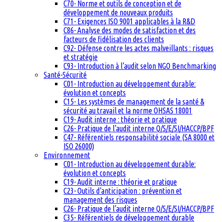
C70- Norme et outils de conception et de
développement de nouveaux produits
C71- Exigences ISO 9001 applicables à la R&D
C86- Analyse des modes de satisfaction et des
facteurs de fidélisation des clients
C92- Défense contre les actes malveillants : risques
et stratégie
C93- Introduction à l’audit selon NGO Benchmarking
Santé-Sécurité
C01- Introduction au développement durable:
évolution et concepts
C15- Les systèmes de management de la santé &
sécurité au travail et la norme OHSAS 18001
C19- Audit interne : théorie et pratique
C26- Pratique de l’audit interne Q/S/E/SI/HACCP/BPF
C47- Référentiels responsabilité sociale (SA 8000 et
ISO 26000)
Environnement
C01- Introduction au développement durable:
évolution et concepts
C19- Audit interne : théorie et pratique
C23- Outils d’anticipation : prévention et
management des risques
C26- Pratique de l’audit interne Q/S/E/SI/HACCP/BPF
C35- Référentiels de développement durable