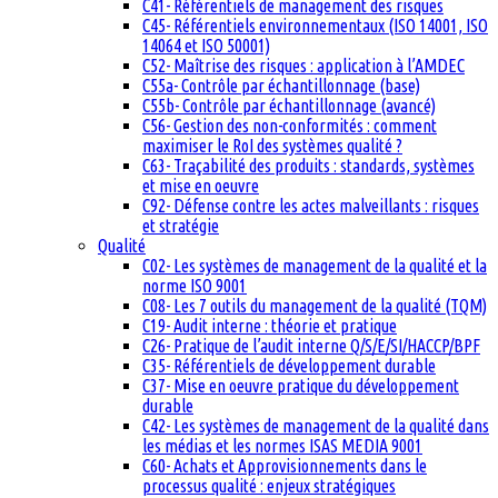
C41- Référentiels de management des risques
C45- Référentiels environnementaux (ISO 14001, ISO
14064 et ISO 50001)
C52- Maîtrise des risques : application à l’AMDEC
C55a- Contrôle par échantillonnage (base)
C55b- Contrôle par échantillonnage (avancé)
C56- Gestion des non-conformités : comment
maximiser le RoI des systèmes qualité ?
C63- Traçabilité des produits : standards, systèmes
et mise en oeuvre
C92- Défense contre les actes malveillants : risques
et stratégie
Qualité
C02- Les systèmes de management de la qualité et la
norme ISO 9001
C08- Les 7 outils du management de la qualité (TQM)
C19- Audit interne : théorie et pratique
C26- Pratique de l’audit interne Q/S/E/SI/HACCP/BPF
C35- Référentiels de développement durable
C37- Mise en oeuvre pratique du développement
durable
C42- Les systèmes de management de la qualité dans
les médias et les normes ISAS MEDIA 9001
C60- Achats et Approvisionnements dans le
processus qualité : enjeux stratégiques