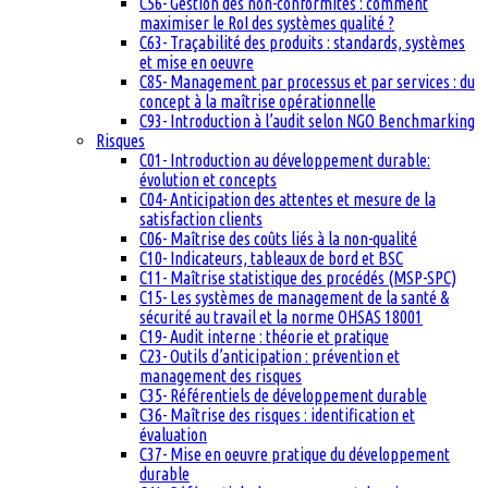
C56- Gestion des non-conformités : comment
maximiser le RoI des systèmes qualité ?
C63- Traçabilité des produits : standards, systèmes
et mise en oeuvre
C85- Management par processus et par services : du
concept à la maîtrise opérationnelle
C93- Introduction à l’audit selon NGO Benchmarking
Risques
C01- Introduction au développement durable:
évolution et concepts
C04- Anticipation des attentes et mesure de la
satisfaction clients
C06- Maîtrise des coûts liés à la non-qualité
C10- Indicateurs, tableaux de bord et BSC
C11- Maîtrise statistique des procédés (MSP-SPC)
C15- Les systèmes de management de la santé &
sécurité au travail et la norme OHSAS 18001
C19- Audit interne : théorie et pratique
C23- Outils d’anticipation : prévention et
management des risques
C35- Référentiels de développement durable
C36- Maîtrise des risques : identification et
évaluation
C37- Mise en oeuvre pratique du développement
durable