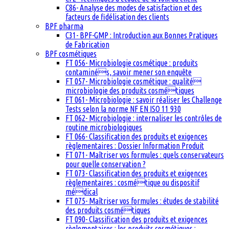
C86- Analyse des modes de satisfaction et des
facteurs de fidélisation des clients
BPF pharma
C31- BPF-GMP : Introduction aux Bonnes Pratiques
de Fabrication
BPF cosmétiques
FT 056- Microbiologie cosmétique : produits
contaminés, savoir mener son enquête
FT 057- Microbiologie cosmétique : qualité
microbiologie des produits cosmétiques
FT 061- Microbiologie : savoir réaliser les Challenge
Tests selon la norme NF EN ISO 11 930
FT 062- Microbiologie : internaliser les contrôles de
routine microbiologiques
FT 066- Classification des produits et exigences
règlementaires : Dossier Information Produit
FT 071- Maîtriser vos formules : quels conservateurs
pour quelle conservation ?
FT 073- Classification des produits et exigences
règlementaires : cosmétique ou dispositif
médical
FT 075- Maîtriser vos formules : études de stabilité
des produits cosmétiques
FT 090- Classification des produits et exigences
règlementaires : les produits cosmétiques :