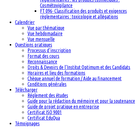
Cosmétovigilance
FT 096- Classification des produits et exigences
règlementaires : toxicologie et allégations
Calendrier
Vue par thématique
Vue hebdomadaire
Vue mensuelle
Questions pratiques
Processus d’inscription
Format des cours
Reconnaissance
Droits & Devoirs de l’Institut Optimum et des Candidats
Horaires et lieu des formations
Chèque annuel de formation / Aide au financement
Conditions générales
Télécharger
Réglement des études
Guide pour la rédaction du mémoire et pour la soutenance
Guide de projet pratique en entreprise
Certificat ISO 9001
Certificat EduQua
Témoignages