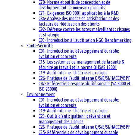
C70- Norme et outils de conception et de
développement de nouveaux produits
C71- Exigences ISO 9001 applicables à la R&D
C86- Analyse des modes de satisfaction et des
facteurs de fidélisation des clients
C92- Défense contre les actes malveillants : risques
et stratégie
C93- Introduction à l’audit selon NGO Benchmarking
Santé-Sécurité
C01- Introduction au développement durable:
évolution et concepts
C15- Les systèmes de management de la santé &
sécurité au travail et la norme OHSAS 18001
C19- Audit interne : théorie et pratique
C26- Pratique de l’audit interne Q/S/E/SI/HACCP/BPF
C47- Référentiels responsabilité sociale (SA 8000 et
ISO 26000)
Environnement
C01- Introduction au développement durable:
évolution et concepts
C19- Audit interne : théorie et pratique
C23- Outils d’anticipation : prévention et
management des risques
C26- Pratique de l’audit interne Q/S/E/SI/HACCP/BPF
C35- Référentiels de développement durable