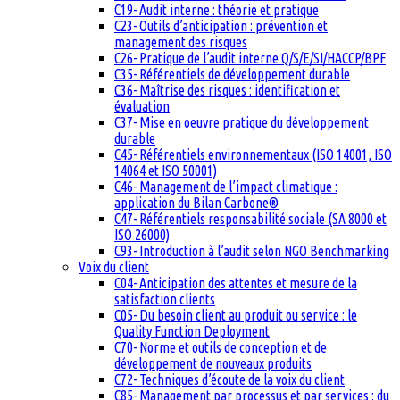
C19- Audit interne : théorie et pratique
C23- Outils d’anticipation : prévention et
management des risques
C26- Pratique de l’audit interne Q/S/E/SI/HACCP/BPF
C35- Référentiels de développement durable
C36- Maîtrise des risques : identification et
évaluation
C37- Mise en oeuvre pratique du développement
durable
C45- Référentiels environnementaux (ISO 14001, ISO
14064 et ISO 50001)
C46- Management de l’impact climatique :
application du Bilan Carbone®
C47- Référentiels responsabilité sociale (SA 8000 et
ISO 26000)
C93- Introduction à l’audit selon NGO Benchmarking
Voix du client
C04- Anticipation des attentes et mesure de la
satisfaction clients
C05- Du besoin client au produit ou service : le
Quality Function Deployment
C70- Norme et outils de conception et de
développement de nouveaux produits
C72- Techniques d’écoute de la voix du client
C85- Management par processus et par services : du