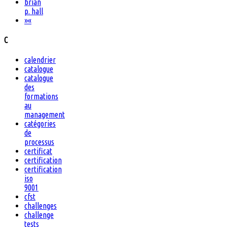
brian
p. hall
»
«
C
calendrier
catalogue
catalogue
des
formations
au
management
catégories
de
processus
certificat
certification
certification
iso
9001
cfst
challenges
challenge
tests