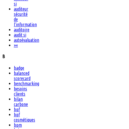
si
auditeur
sécurité
de
l'information
auditoire
audit si
autoévaluation
»
«
B
badge
balanced
scorecard
benchmarking
besoins
clients
bilan
carbone
bpf
bpf
cosmétiques
bpm