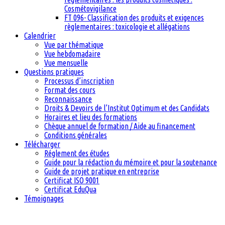
Cosmétovigilance
FT 096- Classification des produits et exigences
règlementaires : toxicologie et allégations
Calendrier
Vue par thématique
Vue hebdomadaire
Vue mensuelle
Questions pratiques
Processus d’inscription
Format des cours
Reconnaissance
Droits & Devoirs de l’Institut Optimum et des Candidats
Horaires et lieu des formations
Chèque annuel de formation / Aide au financement
Conditions générales
Télécharger
Réglement des études
Guide pour la rédaction du mémoire et pour la soutenance
Guide de projet pratique en entreprise
Certificat ISO 9001
Certificat EduQua
Témoignages