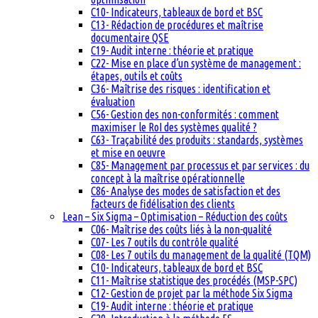
C10- Indicateurs, tableaux de bord et BSC
C13- Rédaction de procédures et maîtrise
documentaire QSE
C19- Audit interne : théorie et pratique
C22- Mise en place d’un système de management :
étapes, outils et coûts
C36- Maîtrise des risques : identification et
évaluation
C56- Gestion des non-conformités : comment
maximiser le RoI des systèmes qualité ?
C63- Traçabilité des produits : standards, systèmes
et mise en oeuvre
C85- Management par processus et par services : du
concept à la maîtrise opérationnelle
C86- Analyse des modes de satisfaction et des
facteurs de fidélisation des clients
Lean – Six Sigma – Optimisation – Réduction des coûts
C06- Maîtrise des coûts liés à la non-qualité
C07- Les 7 outils du contrôle qualité
C08- Les 7 outils du management de la qualité (TQM)
C10- Indicateurs, tableaux de bord et BSC
C11- Maîtrise statistique des procédés (MSP-SPC)
C12- Gestion de projet par la méthode Six Sigma
C19- Audit interne : théorie et pratique