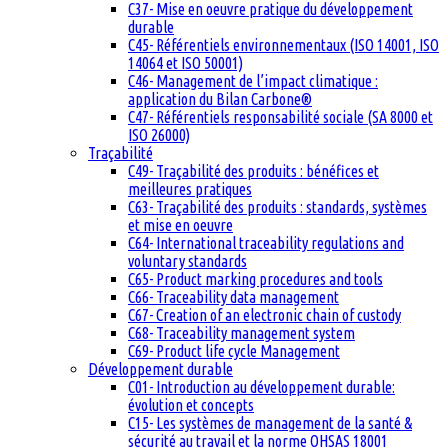
C37- Mise en oeuvre pratique du développement
durable
C45- Référentiels environnementaux (ISO 14001, ISO
14064 et ISO 50001)
C46- Management de l’impact climatique :
application du Bilan Carbone®
C47- Référentiels responsabilité sociale (SA 8000 et
ISO 26000)
Traçabilité
C49- Traçabilité des produits : bénéfices et
meilleures pratiques
C63- Traçabilité des produits : standards, systèmes
et mise en oeuvre
C64- International traceability regulations and
voluntary standards
C65- Product marking procedures and tools
C66- Traceability data management
C67- Creation of an electronic chain of custody
C68- Traceability management system
C69- Product life cycle Management
Développement durable
C01- Introduction au développement durable:
évolution et concepts
C15- Les systèmes de management de la santé &
sécurité au travail et la norme OHSAS 18001