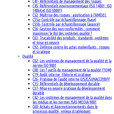
C41- Référentiels de management des risques
C45- Référentiels environnementaux (ISO 14001, ISO
14064 et ISO 50001)
C52- Maîtrise des risques : application à l’AMDEC
C55a- Contrôle par échantillonnage (base)
C55b- Contrôle par échantillonnage (avancé)
C56- Gestion des non-conformités : comment
maximiser le RoI des systèmes qualité ?
C63- Traçabilité des produits : standards, systèmes
et mise en oeuvre
C92- Défense contre les actes malveillants : risques
et stratégie
Qualité
C02- Les systèmes de management de la qualité et la
norme ISO 9001
C08- Les 7 outils du management de la qualité (TQM)
C19- Audit interne : théorie et pratique
C26- Pratique de l’audit interne Q/S/E/SI/HACCP/BPF
C35- Référentiels de développement durable
C37- Mise en oeuvre pratique du développement
durable
C42- Les systèmes de management de la qualité dans
les médias et les normes ISAS MEDIA 9001
C60- Achats et Approvisionnements dans le
processus qualité : enjeux stratégiques