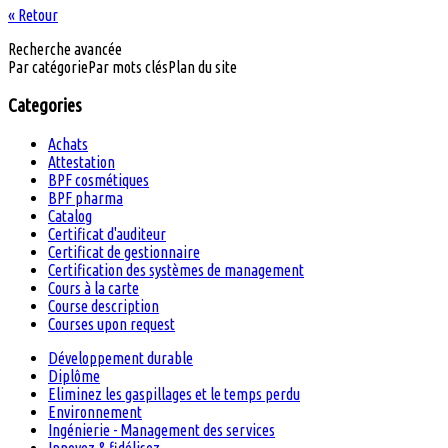
« Retour
Recherche avancée
Par catégorie
Par mots clés
Plan du site
Categories
Achats
Attestation
BPF cosmétiques
BPF pharma
Catalog
Certificat d'auditeur
Certificat de gestionnaire
Certification des systèmes de management
Cours à la carte
Course description
Courses upon request
Développement durable
Diplôme
Eliminez les gaspillages et le temps perdu
Environnement
Ingénierie - Management des services