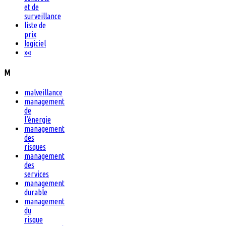
et de
surveillance
liste de
prix
logiciel
»
«
M
malveillance
management
de
l’énergie
management
des
risques
management
des
services
management
durable
management
du
risque