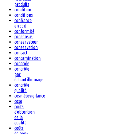
produits
condition
conditions
confiance
en soit
conformité
consensus
conservateur
conservation
contact
contamination
contrôle
contrôle
par
échantillonnage
contrôle
qualité
cosmétovigilance
coso
coûts
d'obtention
de la
qualité
coûts
de non-