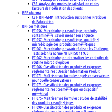
C86- Analyse des modes de satisfaction et des
facteurs de fidélisation des clients
BPF pharma
C31- BPF-GMP : Introduction aux Bonnes Pratiques
de Fabrication
BPF cosmétiques
FT 056- Microbiologie cosmétique : produits
contaminés, savoir mener son enquête
FT 057- Microbiologie cosmétique : qualité
microbiologie des produits cosmétiques
FT 061- Microbiologie : savoir réaliser les Challenge
Tests selon la norme NF EN ISO 11 930
FT 062- Microbiologie : internaliser les contrôles de
routine microbiologiques
FT 066- Classification des produits et exigences
règlementaires : Dossier Information Produit
FT 071- Maîtriser vos formules : quels conservateurs
pour quelle conservation ?
FT 073- Classification des produits et exigences
règlementaires : cosmétique ou dispositif
médical
FT 075- Maîtriser vos formules : études de stabilité
des produits cosmétiques
FT 090- Classification des produits et exigences
règlementaires : les produits cosmétiques :