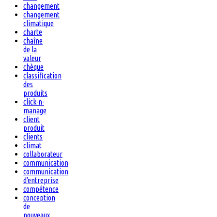
changement
changement
climatique
charte
chaîne
de la
valeur
chèque
classification
des
produits
click-n-
manage
client
produit
clients
climat
collaborateur
communication
communication
d'entreprise
compétence
conception
de
nouveaux