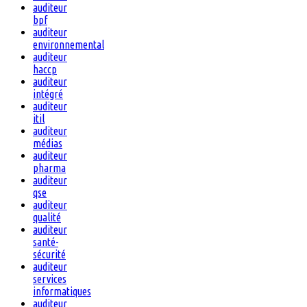
auditeur
bpf
auditeur
environnemental
auditeur
haccp
auditeur
intégré
auditeur
itil
auditeur
médias
auditeur
pharma
auditeur
qse
auditeur
qualité
auditeur
santé-
sécurité
auditeur
services
informatiques
auditeur