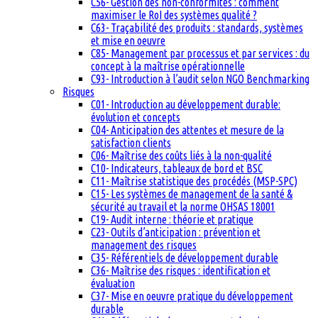
C56- Gestion des non-conformités : comment
maximiser le RoI des systèmes qualité ?
C63- Traçabilité des produits : standards, systèmes
et mise en oeuvre
C85- Management par processus et par services : du
concept à la maîtrise opérationnelle
C93- Introduction à l’audit selon NGO Benchmarking
Risques
C01- Introduction au développement durable:
évolution et concepts
C04- Anticipation des attentes et mesure de la
satisfaction clients
C06- Maîtrise des coûts liés à la non-qualité
C10- Indicateurs, tableaux de bord et BSC
C11- Maîtrise statistique des procédés (MSP-SPC)
C15- Les systèmes de management de la santé &
sécurité au travail et la norme OHSAS 18001
C19- Audit interne : théorie et pratique
C23- Outils d’anticipation : prévention et
management des risques
C35- Référentiels de développement durable
C36- Maîtrise des risques : identification et
évaluation
C37- Mise en oeuvre pratique du développement
durable