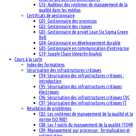
G16- Auditeur des systèmes de management de la
qualité dans les médias
Certificats de gestionnaire
G01- Gestionnaire des processus
G02- Gestionnaire des risques
G03- Gestionnaire de projet Lean Six Sigma Green
Belt
G04- Gestionnaire en développement durable
G05- Gestionnaire en communication d’entreprise
G19- Supply Chain Integrity Analyst
Cours à la carte
Index des formations
Sécurisation des infrastructures critiques
C94- Sécurisation des infrastructures critiques :
introduction
C95- Sécurisation des infrastructures critiques
électriques
C96- Sécurisation des infrastructures critiques CVC
C97- Sécurisation des infrastructures critiques IT
Résolution de problèmes
C02- Les systèmes de management de la qualité et la
norme ISO 9001
C08- Les 7 outils du management de la qualité (TQM)
C09- Management par processus : formalisation et
optimisation