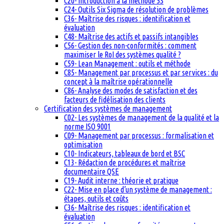
C20- Introduction à la méthode 5S
C24- Outils Six Sigma de résolution de problèmes
C36- Maîtrise des risques : identification et
évaluation
C48- Maîtrise des actifs et passifs intangibles
C56- Gestion des non-conformités : comment
maximiser le RoI des systèmes qualité ?
C59- Lean Management : outils et méthode
C85- Management par processus et par services : du
concept à la maîtrise opérationnelle
C86- Analyse des modes de satisfaction et des
facteurs de fidélisation des clients
Certification des systèmes de management
C02- Les systèmes de management de la qualité et la
norme ISO 9001
C09- Management par processus : formalisation et
optimisation
C10- Indicateurs, tableaux de bord et BSC
C13- Rédaction de procédures et maîtrise
documentaire QSE
C19- Audit interne : théorie et pratique
C22- Mise en place d’un système de management :
étapes, outils et coûts
C36- Maîtrise des risques : identification et
évaluation