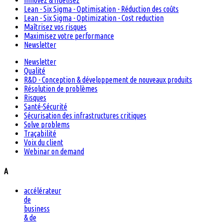
Innovez & fidélisez
Lean - Six Sigma - Optimisation - Réduction des coûts
Lean - Six Sigma - Optimization - Cost reduction
Maîtrisez vos risques
Maximisez votre performance
Newsletter
Newsletter
Qualité
R&D - Conception & développement de nouveaux produits
Résolution de problèmes
Risques
Santé-Sécurité
Sécurisation des infrastructures critiques
Solve problems
Traçabilité
Voix du client
Webinar on demand
A
accélérateur
de
business
& de