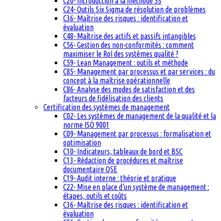
C20- Introduction à la méthode 5S
C24- Outils Six Sigma de résolution de problèmes
C36- Maîtrise des risques : identification et
évaluation
C48- Maîtrise des actifs et passifs intangibles
C56- Gestion des non-conformités : comment
maximiser le RoI des systèmes qualité ?
C59- Lean Management : outils et méthode
C85- Management par processus et par services : du
concept à la maîtrise opérationnelle
C86- Analyse des modes de satisfaction et des
facteurs de fidélisation des clients
Certification des systèmes de management
C02- Les systèmes de management de la qualité et la
norme ISO 9001
C09- Management par processus : formalisation et
optimisation
C10- Indicateurs, tableaux de bord et BSC
C13- Rédaction de procédures et maîtrise
documentaire QSE
C19- Audit interne : théorie et pratique
C22- Mise en place d’un système de management :
étapes, outils et coûts
C36- Maîtrise des risques : identification et
évaluation