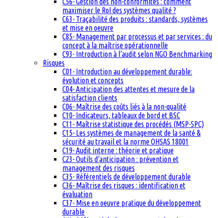
C56- Gestion des non-conformités : comment
maximiser le RoI des systèmes qualité ?
C63- Traçabilité des produits : standards, systèmes
et mise en oeuvre
C85- Management par processus et par services : du
concept à la maîtrise opérationnelle
C93- Introduction à l’audit selon NGO Benchmarking
Risques
C01- Introduction au développement durable:
évolution et concepts
C04- Anticipation des attentes et mesure de la
satisfaction clients
C06- Maîtrise des coûts liés à la non-qualité
C10- Indicateurs, tableaux de bord et BSC
C11- Maîtrise statistique des procédés (MSP-SPC)
C15- Les systèmes de management de la santé &
sécurité au travail et la norme OHSAS 18001
C19- Audit interne : théorie et pratique
C23- Outils d’anticipation : prévention et
management des risques
C35- Référentiels de développement durable
C36- Maîtrise des risques : identification et
évaluation
C37- Mise en oeuvre pratique du développement
durable