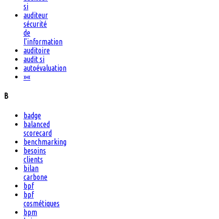
si
auditeur
sécurité
de
l'information
auditoire
audit si
autoévaluation
»
«
B
badge
balanced
scorecard
benchmarking
besoins
clients
bilan
carbone
bpf
bpf
cosmétiques
bpm