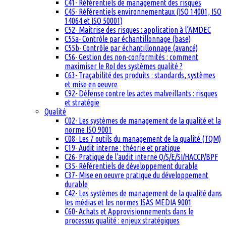
C41- Référentiels de management des risques
C45- Référentiels environnementaux (ISO 14001, ISO
14064 et ISO 50001)
C52- Maîtrise des risques : application à l’AMDEC
C55a- Contrôle par échantillonnage (base)
C55b- Contrôle par échantillonnage (avancé)
C56- Gestion des non-conformités : comment
maximiser le RoI des systèmes qualité ?
C63- Traçabilité des produits : standards, systèmes
et mise en oeuvre
C92- Défense contre les actes malveillants : risques
et stratégie
Qualité
C02- Les systèmes de management de la qualité et la
norme ISO 9001
C08- Les 7 outils du management de la qualité (TQM)
C19- Audit interne : théorie et pratique
C26- Pratique de l’audit interne Q/S/E/SI/HACCP/BPF
C35- Référentiels de développement durable
C37- Mise en oeuvre pratique du développement
durable
C42- Les systèmes de management de la qualité dans
les médias et les normes ISAS MEDIA 9001
C60- Achats et Approvisionnements dans le
processus qualité : enjeux stratégiques