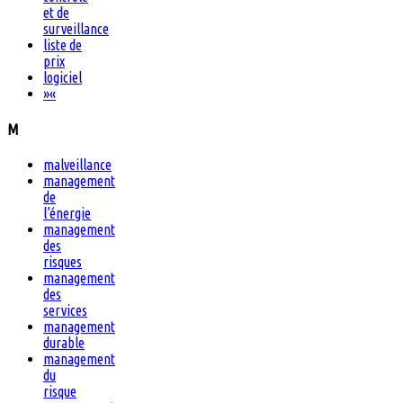
et de
surveillance
liste de
prix
logiciel
»
«
M
malveillance
management
de
l’énergie
management
des
risques
management
des
services
management
durable
management
du
risque