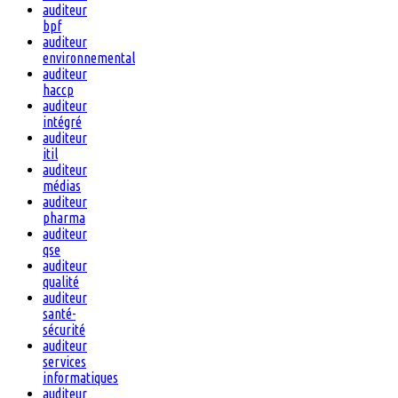
auditeur
bpf
auditeur
environnemental
auditeur
haccp
auditeur
intégré
auditeur
itil
auditeur
médias
auditeur
pharma
auditeur
qse
auditeur
qualité
auditeur
santé-
sécurité
auditeur
services
informatiques
auditeur