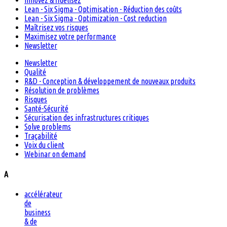
Innovez & fidélisez
Lean - Six Sigma - Optimisation - Réduction des coûts
Lean - Six Sigma - Optimization - Cost reduction
Maîtrisez vos risques
Maximisez votre performance
Newsletter
Newsletter
Qualité
R&D - Conception & développement de nouveaux produits
Résolution de problèmes
Risques
Santé-Sécurité
Sécurisation des infrastructures critiques
Solve problems
Traçabilité
Voix du client
Webinar on demand
A
accélérateur
de
business
& de