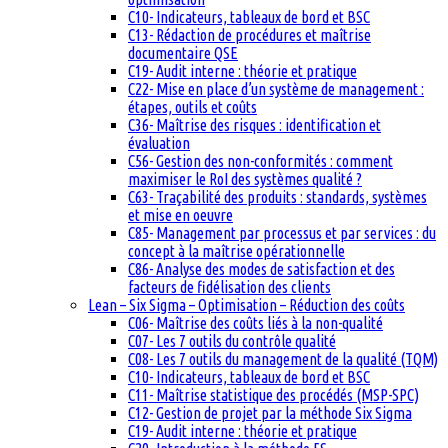
C10- Indicateurs, tableaux de bord et BSC
C13- Rédaction de procédures et maîtrise
documentaire QSE
C19- Audit interne : théorie et pratique
C22- Mise en place d’un système de management :
étapes, outils et coûts
C36- Maîtrise des risques : identification et
évaluation
C56- Gestion des non-conformités : comment
maximiser le RoI des systèmes qualité ?
C63- Traçabilité des produits : standards, systèmes
et mise en oeuvre
C85- Management par processus et par services : du
concept à la maîtrise opérationnelle
C86- Analyse des modes de satisfaction et des
facteurs de fidélisation des clients
Lean – Six Sigma – Optimisation – Réduction des coûts
C06- Maîtrise des coûts liés à la non-qualité
C07- Les 7 outils du contrôle qualité
C08- Les 7 outils du management de la qualité (TQM)
C10- Indicateurs, tableaux de bord et BSC
C11- Maîtrise statistique des procédés (MSP-SPC)
C12- Gestion de projet par la méthode Six Sigma
C19- Audit interne : théorie et pratique