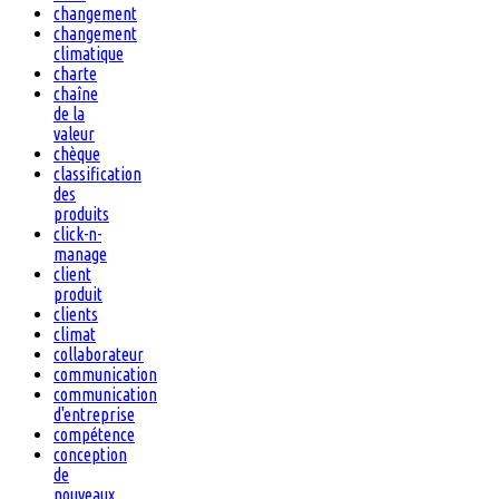
changement
changement
climatique
charte
chaîne
de la
valeur
chèque
classification
des
produits
click-n-
manage
client
produit
clients
climat
collaborateur
communication
communication
d'entreprise
compétence
conception
de
nouveaux