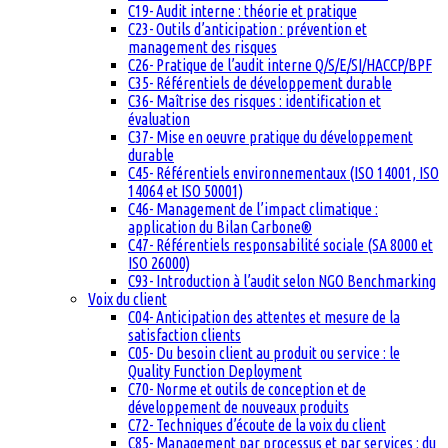
C19- Audit interne : théorie et pratique
C23- Outils d’anticipation : prévention et
management des risques
C26- Pratique de l’audit interne Q/S/E/SI/HACCP/BPF
C35- Référentiels de développement durable
C36- Maîtrise des risques : identification et
évaluation
C37- Mise en oeuvre pratique du développement
durable
C45- Référentiels environnementaux (ISO 14001, ISO
14064 et ISO 50001)
C46- Management de l’impact climatique :
application du Bilan Carbone®
C47- Référentiels responsabilité sociale (SA 8000 et
ISO 26000)
C93- Introduction à l’audit selon NGO Benchmarking
Voix du client
C04- Anticipation des attentes et mesure de la
satisfaction clients
C05- Du besoin client au produit ou service : le
Quality Function Deployment
C70- Norme et outils de conception et de
développement de nouveaux produits
C72- Techniques d’écoute de la voix du client
C85- Management par processus et par services : du