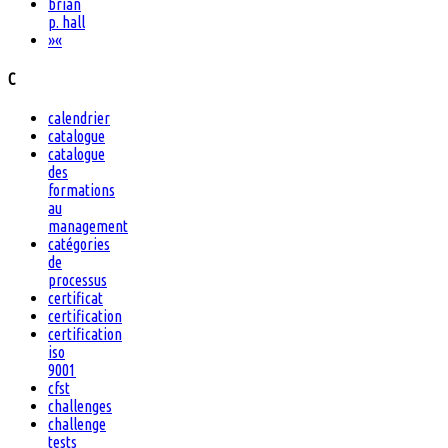
brian
p. hall
»
«
C
calendrier
catalogue
catalogue
des
formations
au
management
catégories
de
processus
certificat
certification
certification
iso
9001
cfst
challenges
challenge
tests