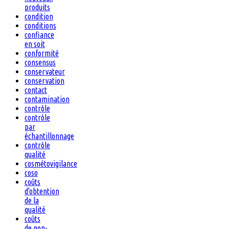
produits
condition
conditions
confiance
en soit
conformité
consensus
conservateur
conservation
contact
contamination
contrôle
contrôle
par
échantillonnage
contrôle
qualité
cosmétovigilance
coso
coûts
d'obtention
de la
qualité
coûts
de non-