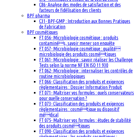
C86- Analyse des modes de satisfaction et des
facteurs de fidélisation des clients
BPF pharma
C31- BPF-GMP : Introduction aux Bonnes Pratiques
de Fabrication
BPF cosmétiques
FT 056- Microbiologie cosmétique : produits
contaminés, savoir mener son enquête
FT 057- Microbiologie cosmétique : qualité
microbiologie des produits cosmétiques
FT 061- Microbiologie : savoir réaliser les Challenge
Tests selon la norme NF EN ISO 11 930
FT 062- Microbiologie : internaliser les contrôles de
routine microbiologiques
FT 066- Classification des produits et exigences
règlementaires : Dossier Information Produit
FT 071- Maîtriser vos formules : quels conservateurs
pour quelle conservation ?
FT 073- Classification des produits et exigences
règlementaires : cosmétique ou dispositif
médical
FT 075- Maîtriser vos formules : études de stabilité
des produits cosmétiques
FT 090- Classification des produits et exigences
règlementaires : les produits cosmétiques :