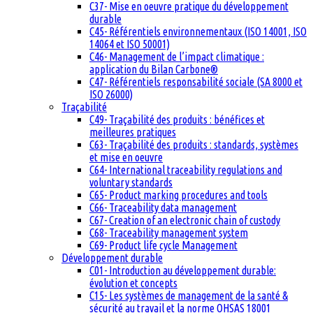
C37- Mise en oeuvre pratique du développement
durable
C45- Référentiels environnementaux (ISO 14001, ISO
14064 et ISO 50001)
C46- Management de l’impact climatique :
application du Bilan Carbone®
C47- Référentiels responsabilité sociale (SA 8000 et
ISO 26000)
Traçabilité
C49- Traçabilité des produits : bénéfices et
meilleures pratiques
C63- Traçabilité des produits : standards, systèmes
et mise en oeuvre
C64- International traceability regulations and
voluntary standards
C65- Product marking procedures and tools
C66- Traceability data management
C67- Creation of an electronic chain of custody
C68- Traceability management system
C69- Product life cycle Management
Développement durable
C01- Introduction au développement durable:
évolution et concepts
C15- Les systèmes de management de la santé &
sécurité au travail et la norme OHSAS 18001