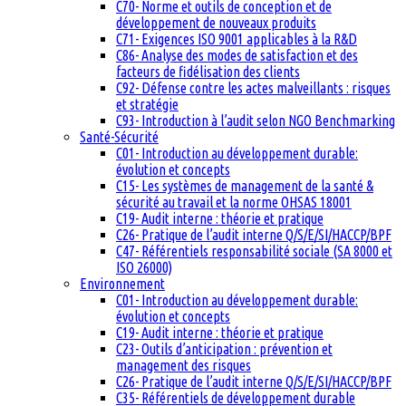
C70- Norme et outils de conception et de
développement de nouveaux produits
C71- Exigences ISO 9001 applicables à la R&D
C86- Analyse des modes de satisfaction et des
facteurs de fidélisation des clients
C92- Défense contre les actes malveillants : risques
et stratégie
C93- Introduction à l’audit selon NGO Benchmarking
Santé-Sécurité
C01- Introduction au développement durable:
évolution et concepts
C15- Les systèmes de management de la santé &
sécurité au travail et la norme OHSAS 18001
C19- Audit interne : théorie et pratique
C26- Pratique de l’audit interne Q/S/E/SI/HACCP/BPF
C47- Référentiels responsabilité sociale (SA 8000 et
ISO 26000)
Environnement
C01- Introduction au développement durable:
évolution et concepts
C19- Audit interne : théorie et pratique
C23- Outils d’anticipation : prévention et
management des risques
C26- Pratique de l’audit interne Q/S/E/SI/HACCP/BPF
C35- Référentiels de développement durable