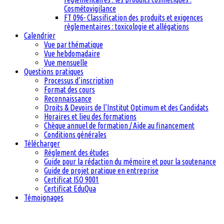
Cosmétovigilance
FT 096- Classification des produits et exigences
règlementaires : toxicologie et allégations
Calendrier
Vue par thématique
Vue hebdomadaire
Vue mensuelle
Questions pratiques
Processus d’inscription
Format des cours
Reconnaissance
Droits & Devoirs de l’Institut Optimum et des Candidats
Horaires et lieu des formations
Chèque annuel de formation / Aide au financement
Conditions générales
Télécharger
Réglement des études
Guide pour la rédaction du mémoire et pour la soutenance
Guide de projet pratique en entreprise
Certificat ISO 9001
Certificat EduQua
Témoignages