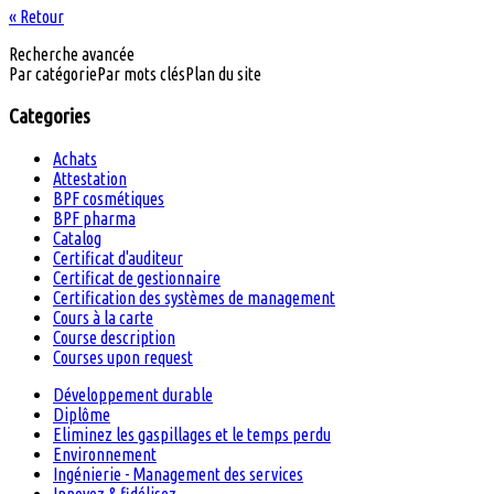
« Retour
Recherche avancée
Par catégorie
Par mots clés
Plan du site
Categories
Achats
Attestation
BPF cosmétiques
BPF pharma
Catalog
Certificat d'auditeur
Certificat de gestionnaire
Certification des systèmes de management
Cours à la carte
Course description
Courses upon request
Développement durable
Diplôme
Eliminez les gaspillages et le temps perdu
Environnement
Ingénierie - Management des services