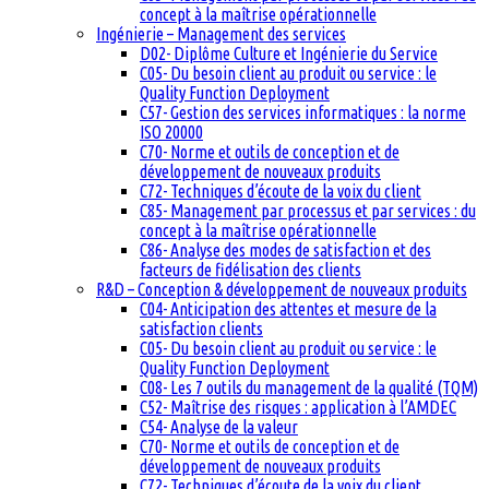
concept à la maîtrise opérationnelle
Ingénierie – Management des services
D02- Diplôme Culture et Ingénierie du Service
C05- Du besoin client au produit ou service : le
Quality Function Deployment
C57- Gestion des services informatiques : la norme
ISO 20000
C70- Norme et outils de conception et de
développement de nouveaux produits
C72- Techniques d’écoute de la voix du client
C85- Management par processus et par services : du
concept à la maîtrise opérationnelle
C86- Analyse des modes de satisfaction et des
facteurs de fidélisation des clients
R&D – Conception & développement de nouveaux produits
C04- Anticipation des attentes et mesure de la
satisfaction clients
C05- Du besoin client au produit ou service : le
Quality Function Deployment
C08- Les 7 outils du management de la qualité (TQM)
C52- Maîtrise des risques : application à l’AMDEC
C54- Analyse de la valeur
C70- Norme et outils de conception et de
développement de nouveaux produits
C72- Techniques d’écoute de la voix du client