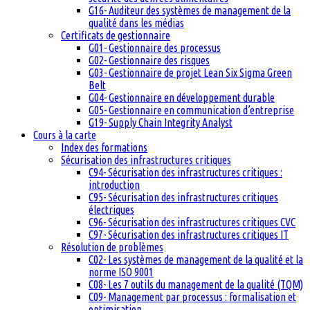
G16- Auditeur des systèmes de management de la
qualité dans les médias
Certificats de gestionnaire
G01- Gestionnaire des processus
G02- Gestionnaire des risques
G03- Gestionnaire de projet Lean Six Sigma Green
Belt
G04- Gestionnaire en développement durable
G05- Gestionnaire en communication d’entreprise
G19- Supply Chain Integrity Analyst
Cours à la carte
Index des formations
Sécurisation des infrastructures critiques
C94- Sécurisation des infrastructures critiques :
introduction
C95- Sécurisation des infrastructures critiques
électriques
C96- Sécurisation des infrastructures critiques CVC
C97- Sécurisation des infrastructures critiques IT
Résolution de problèmes
C02- Les systèmes de management de la qualité et la
norme ISO 9001
C08- Les 7 outils du management de la qualité (TQM)
C09- Management par processus : formalisation et
optimisation