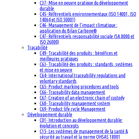
C37- Mise en oeuvre pratique du développement
durable
C45- Référentiels environnementaux (ISO 14001, ISO
14064 et ISO 50001)
C46- Management de l’impact climatique :
application du Bilan Carbone®
C47- Référentiels responsabilité sociale (SA 8000 et
ISO 26000)
Traçabilité
C49- Traçabilité des produits : bénéfices et
meilleures pratiques
C63- Traçabilité des produits : standards, systèmes
et mise en oeuvre
C64- International traceability regulations and
voluntary standards
C65- Product marking procedures and tools
C66- Traceability data management
C67- Creation of an electronic chain of custody
C68- Traceability management system
C69- Product life cycle Management
Développement durable
C01- Introduction au développement durable:
évolution et concepts
C15- Les systèmes de management de la santé &
sécurité au travail et la norme OHSAS 18001