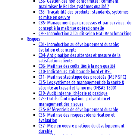
C56- Gestion des non-conformités : comment
maximiser le RoI des systèmes qualité ?
C63- Traçabilité des produits : standards, systèmes
et mise en oeuvre
C85- Management par processus et par services : du
concept à la maîtrise opérationnelle
C93- Introduction à l’audit selon NGO Benchmarking
Risques
C01- Introduction au développement durable:
évolution et concepts
C04- Anticipation des attentes et mesure de la
satisfaction clients
C06- Maîtrise des coûts liés à la non-qualité
C10- Indicateurs, tableaux de bord et BSC
C11- Maîtrise statistique des procédés (MSP-SPC)
C15- Les systèmes de management de la santé &
sécurité au travail et la norme OHSAS 18001
C19- Audit interne : théorie et pratique
C23- Outils d’anticipation : prévention et
management des risques
C35- Référentiels de développement durable
C36- Maîtrise des risques : identification et
évaluation
C37- Mise en oeuvre pratique du développement
durable