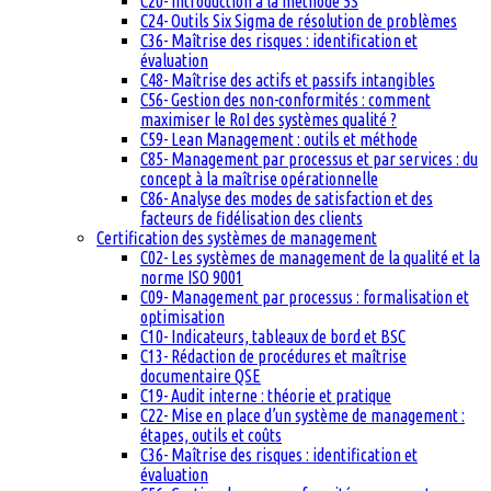
C20- Introduction à la méthode 5S
C24- Outils Six Sigma de résolution de problèmes
C36- Maîtrise des risques : identification et
évaluation
C48- Maîtrise des actifs et passifs intangibles
C56- Gestion des non-conformités : comment
maximiser le RoI des systèmes qualité ?
C59- Lean Management : outils et méthode
C85- Management par processus et par services : du
concept à la maîtrise opérationnelle
C86- Analyse des modes de satisfaction et des
facteurs de fidélisation des clients
Certification des systèmes de management
C02- Les systèmes de management de la qualité et la
norme ISO 9001
C09- Management par processus : formalisation et
optimisation
C10- Indicateurs, tableaux de bord et BSC
C13- Rédaction de procédures et maîtrise
documentaire QSE
C19- Audit interne : théorie et pratique
C22- Mise en place d’un système de management :
étapes, outils et coûts
C36- Maîtrise des risques : identification et
évaluation