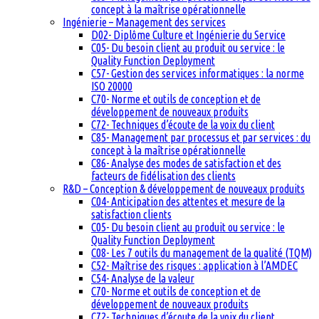
concept à la maîtrise opérationnelle
Ingénierie – Management des services
D02- Diplôme Culture et Ingénierie du Service
C05- Du besoin client au produit ou service : le
Quality Function Deployment
C57- Gestion des services informatiques : la norme
ISO 20000
C70- Norme et outils de conception et de
développement de nouveaux produits
C72- Techniques d’écoute de la voix du client
C85- Management par processus et par services : du
concept à la maîtrise opérationnelle
C86- Analyse des modes de satisfaction et des
facteurs de fidélisation des clients
R&D – Conception & développement de nouveaux produits
C04- Anticipation des attentes et mesure de la
satisfaction clients
C05- Du besoin client au produit ou service : le
Quality Function Deployment
C08- Les 7 outils du management de la qualité (TQM)
C52- Maîtrise des risques : application à l’AMDEC
C54- Analyse de la valeur
C70- Norme et outils de conception et de
développement de nouveaux produits
C72- Techniques d’écoute de la voix du client