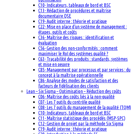
C10- Indicateurs, tableaux de bord et BSC
C13- Rédaction de procédures et maîtrise
documentaire QSE
C19- Audit interne : théorie et pratique
C22- Mise en place d’un système de management :
étapes, outils et coûts
C36- Maîtrise des risques : identification et
évaluation
C56- Gestion des non-conformités : comment
maximiser le RoI des systèmes qualité ?
C63- Traçabilité des produits : standards, systèmes
et mise en oeuvre
C85- Management par processus et par services : du
concept à la maîtrise opérationnelle
C86- Analyse des modes de satisfaction et des
facteurs de fidélisation des clients
Lean – Six Sigma – Optimisation – Réduction des coûts
C06- Maîtrise des coûts liés à la non-qualité
C07- Les 7 outils du contrôle qualité
C08- Les 7 outils du management de la qualité (TQM)
C10- Indicateurs, tableaux de bord et BSC
C11- Maîtrise statistique des procédés (MSP-SPC)
C12- Gestion de projet par la méthode Six Sigma
C19- Audit interne : théorie et pratique