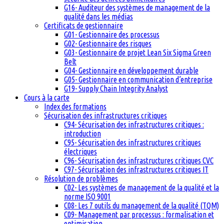
G16- Auditeur des systèmes de management de la
qualité dans les médias
Certificats de gestionnaire
G01- Gestionnaire des processus
G02- Gestionnaire des risques
G03- Gestionnaire de projet Lean Six Sigma Green
Belt
G04- Gestionnaire en développement durable
G05- Gestionnaire en communication d’entreprise
G19- Supply Chain Integrity Analyst
Cours à la carte
Index des formations
Sécurisation des infrastructures critiques
C94- Sécurisation des infrastructures critiques :
introduction
C95- Sécurisation des infrastructures critiques
électriques
C96- Sécurisation des infrastructures critiques CVC
C97- Sécurisation des infrastructures critiques IT
Résolution de problèmes
C02- Les systèmes de management de la qualité et la
norme ISO 9001
C08- Les 7 outils du management de la qualité (TQM)
C09- Management par processus : formalisation et
optimisation