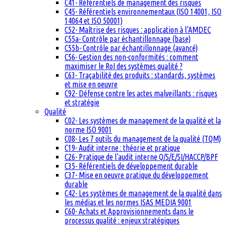
C41- Référentiels de management des risques
C45- Référentiels environnementaux (ISO 14001, ISO
14064 et ISO 50001)
C52- Maîtrise des risques : application à l’AMDEC
C55a- Contrôle par échantillonnage (base)
C55b- Contrôle par échantillonnage (avancé)
C56- Gestion des non-conformités : comment
maximiser le RoI des systèmes qualité ?
C63- Traçabilité des produits : standards, systèmes
et mise en oeuvre
C92- Défense contre les actes malveillants : risques
et stratégie
Qualité
C02- Les systèmes de management de la qualité et la
norme ISO 9001
C08- Les 7 outils du management de la qualité (TQM)
C19- Audit interne : théorie et pratique
C26- Pratique de l’audit interne Q/S/E/SI/HACCP/BPF
C35- Référentiels de développement durable
C37- Mise en oeuvre pratique du développement
durable
C42- Les systèmes de management de la qualité dans
les médias et les normes ISAS MEDIA 9001
C60- Achats et Approvisionnements dans le
processus qualité : enjeux stratégiques