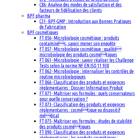
C86- Analyse des modes de satisfaction et des
facteurs de fidélisation des clients
BPF pharma
C31- BPF-GMP : Introduction aux Bonnes Pratiques
de Fabrication
BPF cosmétiques
FT 056- Microbiologie cosmétique : produits
contaminés, savoir mener son enquête
FT 057- Microbiologie cosmétique : qualité
microbiologie des produits cosmétiques
FT 061- Microbiologie : savoir réaliser les Challenge
Tests selon la norme NF EN ISO 11 930
FT 062- Microbiologie : internaliser les contrôles de
routine microbiologiques
FT 066- Classification des produits et exigences
règlementaires : Dossier Information Produit
FT 071- Maîtriser vos formules : quels conservateurs
pour quelle conservation ?
FT 073- Classification des produits et exigences
règlementaires : cosmétique ou dispositif
médical
FT 075- Maîtriser vos formules : études de stabilité
des produits cosmétiques
FT 090- Classification des produits et exigences
règlementaires : les produits cosmétiques :