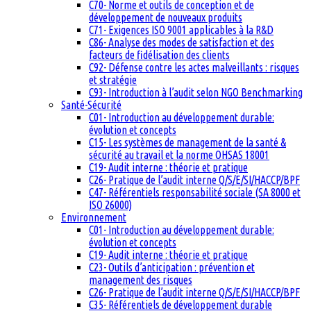
C70- Norme et outils de conception et de
développement de nouveaux produits
C71- Exigences ISO 9001 applicables à la R&D
C86- Analyse des modes de satisfaction et des
facteurs de fidélisation des clients
C92- Défense contre les actes malveillants : risques
et stratégie
C93- Introduction à l’audit selon NGO Benchmarking
Santé-Sécurité
C01- Introduction au développement durable:
évolution et concepts
C15- Les systèmes de management de la santé &
sécurité au travail et la norme OHSAS 18001
C19- Audit interne : théorie et pratique
C26- Pratique de l’audit interne Q/S/E/SI/HACCP/BPF
C47- Référentiels responsabilité sociale (SA 8000 et
ISO 26000)
Environnement
C01- Introduction au développement durable:
évolution et concepts
C19- Audit interne : théorie et pratique
C23- Outils d’anticipation : prévention et
management des risques
C26- Pratique de l’audit interne Q/S/E/SI/HACCP/BPF
C35- Référentiels de développement durable