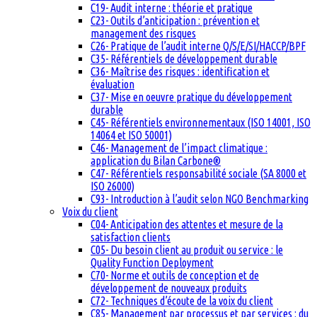
C19- Audit interne : théorie et pratique
C23- Outils d’anticipation : prévention et
management des risques
C26- Pratique de l’audit interne Q/S/E/SI/HACCP/BPF
C35- Référentiels de développement durable
C36- Maîtrise des risques : identification et
évaluation
C37- Mise en oeuvre pratique du développement
durable
C45- Référentiels environnementaux (ISO 14001, ISO
14064 et ISO 50001)
C46- Management de l’impact climatique :
application du Bilan Carbone®
C47- Référentiels responsabilité sociale (SA 8000 et
ISO 26000)
C93- Introduction à l’audit selon NGO Benchmarking
Voix du client
C04- Anticipation des attentes et mesure de la
satisfaction clients
C05- Du besoin client au produit ou service : le
Quality Function Deployment
C70- Norme et outils de conception et de
développement de nouveaux produits
C72- Techniques d’écoute de la voix du client
C85- Management par processus et par services : du