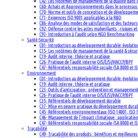
C42- Les systèmes de management de la qualité dans 
C60- Achats et Approvisionnements dans le processus q
C70- Norme et outils de conception et de développem
C71- Exigences ISO 9001 applicables à la R&D
C86- Analyse des modes de satisfaction et des facteurs 
C92- Défense contre les actes malveillants : risques et
C93- Introduction à l’audit selon NGO Benchmarking
Santé-Sécurité
C01- Introduction au développement durable: évolutio
C15- Les systèmes de management de la santé & sécuri
C19- Audit interne : théorie et pratique
C26- Pratique de l’audit interne Q/S/E/SI/HACCP/BPF
C47- Référentiels responsabilité sociale (SA 8000 et I
Environnement
C01- Introduction au développement durable: évolutio
C19- Audit interne : théorie et pratique
C23- Outils d’anticipation : prévention et management
C26- Pratique de l’audit interne Q/S/E/SI/HACCP/BPF
C35- Référentiels de développement durable
C37- Mise en oeuvre pratique du développement dura
C45- Référentiels environnementaux (ISO 14001, ISO 1
C46- Management de l’impact climatique : applicatio
C47- Référentiels responsabilité sociale (SA 8000 et I
Traçabilité
C49- Traçabilité des produits : bénéfices et meilleures