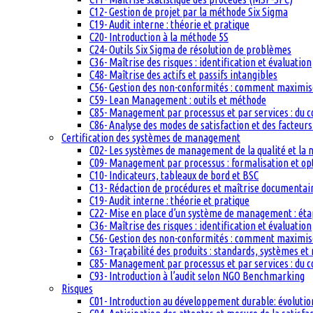
C12- Gestion de projet par la méthode Six Sigma
C19- Audit interne : théorie et pratique
C20- Introduction à la méthode 5S
C24- Outils Six Sigma de résolution de problèmes
C36- Maîtrise des risques : identification et évaluation
C48- Maîtrise des actifs et passifs intangibles
C56- Gestion des non-conformités : comment maximiser
C59- Lean Management : outils et méthode
C85- Management par processus et par services : du c
C86- Analyse des modes de satisfaction et des facteurs 
Certification des systèmes de management
C02- Les systèmes de management de la qualité et la
C09- Management par processus : formalisation et op
C10- Indicateurs, tableaux de bord et BSC
C13- Rédaction de procédures et maîtrise documentai
C19- Audit interne : théorie et pratique
C22- Mise en place d’un système de management : étape
C36- Maîtrise des risques : identification et évaluation
C56- Gestion des non-conformités : comment maximiser
C63- Traçabilité des produits : standards, systèmes et
C85- Management par processus et par services : du c
C93- Introduction à l’audit selon NGO Benchmarking
Risques
C01- Introduction au développement durable: évolutio