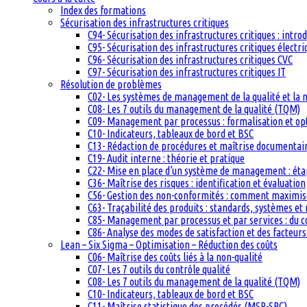
Index des formations
Sécurisation des infrastructures critiques
C94- Sécurisation des infrastructures critiques : intro
C95- Sécurisation des infrastructures critiques électri
C96- Sécurisation des infrastructures critiques CVC
C97- Sécurisation des infrastructures critiques IT
Résolution de problèmes
C02- Les systèmes de management de la qualité et la
C08- Les 7 outils du management de la qualité (TQM)
C09- Management par processus : formalisation et op
C10- Indicateurs, tableaux de bord et BSC
C13- Rédaction de procédures et maîtrise documentai
C19- Audit interne : théorie et pratique
C22- Mise en place d’un système de management : étape
C36- Maîtrise des risques : identification et évaluation
C56- Gestion des non-conformités : comment maximiser
C63- Traçabilité des produits : standards, systèmes et
C85- Management par processus et par services : du c
C86- Analyse des modes de satisfaction et des facteurs 
Lean – Six Sigma – Optimisation – Réduction des coûts
C06- Maîtrise des coûts liés à la non-qualité
C07- Les 7 outils du contrôle qualité
C08- Les 7 outils du management de la qualité (TQM)
C10- Indicateurs, tableaux de bord et BSC
C11- Maîtrise statistique des procédés (MSP-SPC)