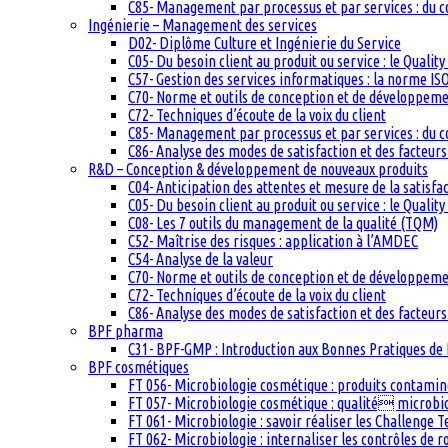
C85- Management par processus et par services : du c
Ingénierie – Management des services
D02- Diplôme Culture et Ingénierie du Service
C05- Du besoin client au produit ou service : le Quali
C57- Gestion des services informatiques : la norme IS
C70- Norme et outils de conception et de développem
C72- Techniques d’écoute de la voix du client
C85- Management par processus et par services : du c
C86- Analyse des modes de satisfaction et des facteurs 
R&D – Conception & développement de nouveaux produits
C04- Anticipation des attentes et mesure de la satisfac
C05- Du besoin client au produit ou service : le Quali
C08- Les 7 outils du management de la qualité (TQM)
C52- Maîtrise des risques : application à l’AMDEC
C54- Analyse de la valeur
C70- Norme et outils de conception et de développem
C72- Techniques d’écoute de la voix du client
C86- Analyse des modes de satisfaction et des facteurs 
BPF pharma
C31- BPF-GMP : Introduction aux Bonnes Pratiques de 
BPF cosmétiques
FT 056- Microbiologie cosmétique : produits contam
FT 057- Microbiologie cosmétique : qualité microb
FT 061- Microbiologie : savoir réaliser les Challenge 
FT 062- Microbiologie : internaliser les contrôles de 