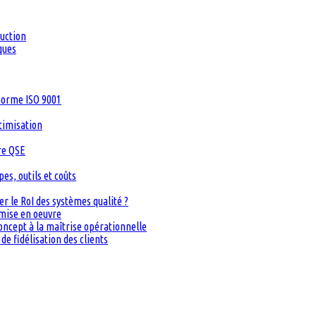
duction
ques
 norme ISO 9001
timisation
re QSE
s, outils et coûts
 le RoI des systèmes qualité ?
 mise en oeuvre
oncept à la maîtrise opérationnelle
de fidélisation des clients