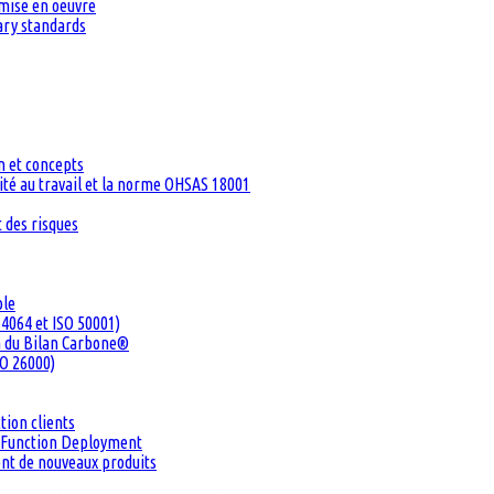
 mise en oeuvre
tary standards
n et concepts
té au travail et la norme OHSAS 18001
 des risques
ble
4064 et ISO 50001)
n du Bilan Carbone®
SO 26000)
tion clients
ty Function Deployment
ent de nouveaux produits