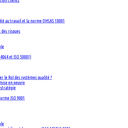
tion clients
té au travail et la norme OHSAS 18001
 des risques
ble
4064 et ISO 50001)
 le RoI des systèmes qualité ?
 mise en oeuvre
 stratégie
 norme ISO 9001
ble