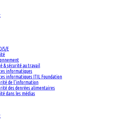
t
Q/S/E
ité
ironnement
 & sécurité au travail
ces informatiques
es informatiques ITIL Foundation
rité de l’information
rité des denrées alimentaires
ité dans les médias
t