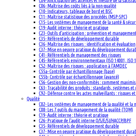
C04- Anticipation des attentes et mesure de la satisfac
C06- Maîtrise des coûts liés à la non-qualité
C10- Indicateurs, tableaux de bord et BSC
C11- Maîtrise statistique des procédés (MSP-SPC)
C15- Les systèmes de management de la santé & sécuri
C19- Audit interne : théorie et pratique
C23- Outils d’anticipation : prévention et management
C35- Référentiels de développement durable
C36- Maîtrise des risques : identification et évaluation
C37- Mise en oeuvre pratique du développement dura
C41- Référentiels de management des risques
C45- Référentiels environnementaux (ISO 14001, ISO 1
C52- Maîtrise des risques : application à l’AMDEC
C55a- Contrôle par échantillonnage (base)
C55b- Contrôle par échantillonnage (avancé)
C56- Gestion des non-conformités : comment maximiser
C63- Traçabilité des produits : standards, systèmes et
C92- Défense contre les actes malveillants : risques et
Qualité
C02- Les systèmes de management de la qualité et la
C08- Les 7 outils du management de la qualité (TQM)
C19- Audit interne : théorie et pratique
C26- Pratique de l’audit interne Q/S/E/SI/HACCP/BPF
C35- Référentiels de développement durable
C37- Mise en oeuvre pratique du développement dura