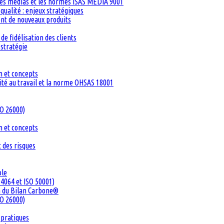
les médias et les normes ISAS MEDIA 9001
ualité : enjeux stratégiques
ent de nouveaux produits
de fidélisation des clients
 stratégie
n et concepts
té au travail et la norme OHSAS 18001
SO 26000)
n et concepts
 des risques
ble
4064 et ISO 50001)
n du Bilan Carbone®
SO 26000)
 pratiques