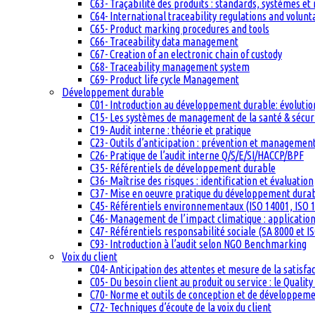
C63- Traçabilité des produits : standards, systèmes et
C64- International traceability regulations and volun
C65- Product marking procedures and tools
C66- Traceability data management
C67- Creation of an electronic chain of custody
C68- Traceability management system
C69- Product life cycle Management
Développement durable
C01- Introduction au développement durable: évolutio
C15- Les systèmes de management de la santé & sécuri
C19- Audit interne : théorie et pratique
C23- Outils d’anticipation : prévention et management
C26- Pratique de l’audit interne Q/S/E/SI/HACCP/BPF
C35- Référentiels de développement durable
C36- Maîtrise des risques : identification et évaluation
C37- Mise en oeuvre pratique du développement dura
C45- Référentiels environnementaux (ISO 14001, ISO 1
C46- Management de l’impact climatique : applicatio
C47- Référentiels responsabilité sociale (SA 8000 et I
C93- Introduction à l’audit selon NGO Benchmarking
Voix du client
C04- Anticipation des attentes et mesure de la satisfac
C05- Du besoin client au produit ou service : le Quali
C70- Norme et outils de conception et de développem
C72- Techniques d’écoute de la voix du client