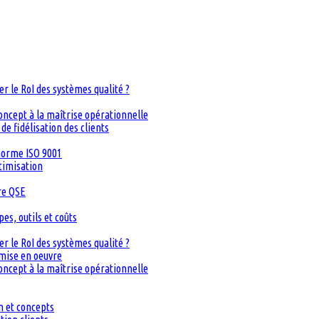
 le RoI des systèmes qualité ?
oncept à la maîtrise opérationnelle
de fidélisation des clients
 norme ISO 9001
timisation
re QSE
s, outils et coûts
 le RoI des systèmes qualité ?
 mise en oeuvre
oncept à la maîtrise opérationnelle
n et concepts