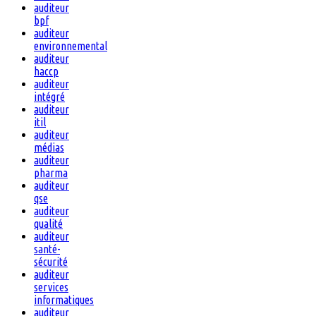
auditeur
bpf
auditeur
environnemental
auditeur
haccp
auditeur
intégré
auditeur
itil
auditeur
médias
auditeur
pharma
auditeur
qse
auditeur
qualité
auditeur
santé-
sécurité
auditeur
services
informatiques
auditeur