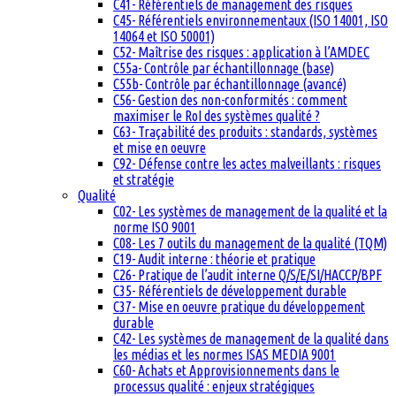
C41- Référentiels de management des risques
C45- Référentiels environnementaux (ISO 14001, ISO
14064 et ISO 50001)
C52- Maîtrise des risques : application à l’AMDEC
C55a- Contrôle par échantillonnage (base)
C55b- Contrôle par échantillonnage (avancé)
C56- Gestion des non-conformités : comment
maximiser le RoI des systèmes qualité ?
C63- Traçabilité des produits : standards, systèmes
et mise en oeuvre
C92- Défense contre les actes malveillants : risques
et stratégie
Qualité
C02- Les systèmes de management de la qualité et la
norme ISO 9001
C08- Les 7 outils du management de la qualité (TQM)
C19- Audit interne : théorie et pratique
C26- Pratique de l’audit interne Q/S/E/SI/HACCP/BPF
C35- Référentiels de développement durable
C37- Mise en oeuvre pratique du développement
durable
C42- Les systèmes de management de la qualité dans
les médias et les normes ISAS MEDIA 9001
C60- Achats et Approvisionnements dans le
processus qualité : enjeux stratégiques