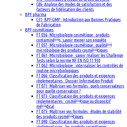
C86- Analyse des modes de satisfaction et des
facteurs de fidélisation des clients
BPF pharma
C31- BPF-GMP : Introduction aux Bonnes Pratiques
de Fabrication
BPF cosmétiques
FT 056- Microbiologie cosmétique : produits
contaminés, savoir mener son enquête
FT 057- Microbiologie cosmétique : qualité
microbiologie des produits cosmétiques
FT 061- Microbiologie : savoir réaliser les Challenge
Tests selon la norme NF EN ISO 11 930
FT 062- Microbiologie : internaliser les contrôles de
routine microbiologiques
FT 066- Classification des produits et exigences
règlementaires : Dossier Information Produit
FT 071- Maîtriser vos formules : quels conservateurs
pour quelle conservation ?
FT 073- Classification des produits et exigences
règlementaires : cosmétique ou dispositif
médical
FT 075- Maîtriser vos formules : études de stabilité
des produits cosmétiques
FT 090- Classification des produits et exigences
règlementaires : les produits cosmétiques :