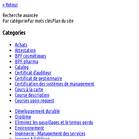
« Retour
Recherche avancée
Par catégorie
Par mots clés
Plan du site
Categories
Achats
Attestation
BPF cosmétiques
BPF pharma
Catalog
Certificat d'auditeur
Certificat de gestionnaire
Certification des systèmes de management
Cours à la carte
Course description
Courses upon request
Développement durable
Diplôme
Eliminez les gaspillages et le temps perdu
Environnement
Ingénierie - Management des services