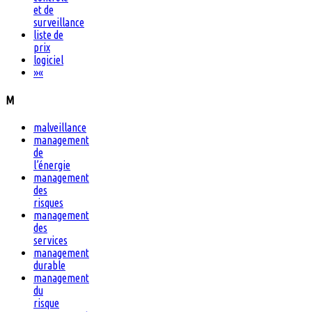
et de
surveillance
liste de
prix
logiciel
»
«
M
malveillance
management
de
l’énergie
management
des
risques
management
des
services
management
durable
management
du
risque