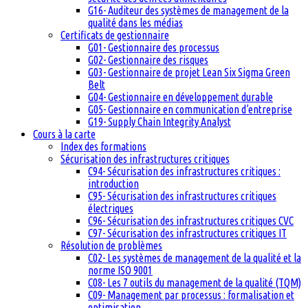
G16- Auditeur des systèmes de management de la
qualité dans les médias
Certificats de gestionnaire
G01- Gestionnaire des processus
G02- Gestionnaire des risques
G03- Gestionnaire de projet Lean Six Sigma Green
Belt
G04- Gestionnaire en développement durable
G05- Gestionnaire en communication d’entreprise
G19- Supply Chain Integrity Analyst
Cours à la carte
Index des formations
Sécurisation des infrastructures critiques
C94- Sécurisation des infrastructures critiques :
introduction
C95- Sécurisation des infrastructures critiques
électriques
C96- Sécurisation des infrastructures critiques CVC
C97- Sécurisation des infrastructures critiques IT
Résolution de problèmes
C02- Les systèmes de management de la qualité et la
norme ISO 9001
C08- Les 7 outils du management de la qualité (TQM)
C09- Management par processus : formalisation et
optimisation