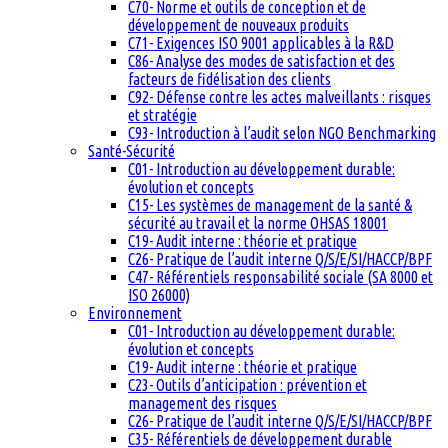
C70- Norme et outils de conception et de
développement de nouveaux produits
C71- Exigences ISO 9001 applicables à la R&D
C86- Analyse des modes de satisfaction et des
facteurs de fidélisation des clients
C92- Défense contre les actes malveillants : risques
et stratégie
C93- Introduction à l’audit selon NGO Benchmarking
Santé-Sécurité
C01- Introduction au développement durable:
évolution et concepts
C15- Les systèmes de management de la santé &
sécurité au travail et la norme OHSAS 18001
C19- Audit interne : théorie et pratique
C26- Pratique de l’audit interne Q/S/E/SI/HACCP/BPF
C47- Référentiels responsabilité sociale (SA 8000 et
ISO 26000)
Environnement
C01- Introduction au développement durable:
évolution et concepts
C19- Audit interne : théorie et pratique
C23- Outils d’anticipation : prévention et
management des risques
C26- Pratique de l’audit interne Q/S/E/SI/HACCP/BPF
C35- Référentiels de développement durable