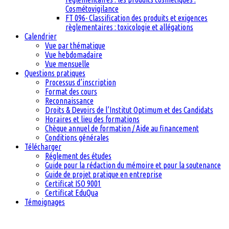
Cosmétovigilance
FT 096- Classification des produits et exigences
règlementaires : toxicologie et allégations
Calendrier
Vue par thématique
Vue hebdomadaire
Vue mensuelle
Questions pratiques
Processus d’inscription
Format des cours
Reconnaissance
Droits & Devoirs de l’Institut Optimum et des Candidats
Horaires et lieu des formations
Chèque annuel de formation / Aide au financement
Conditions générales
Télécharger
Réglement des études
Guide pour la rédaction du mémoire et pour la soutenance
Guide de projet pratique en entreprise
Certificat ISO 9001
Certificat EduQua
Témoignages