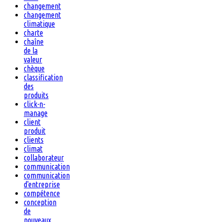
changement
changement
climatique
charte
chaîne
de la
valeur
chèque
classification
des
produits
click-n-
manage
client
produit
clients
climat
collaborateur
communication
communication
d'entreprise
compétence
conception
de
nouveaux