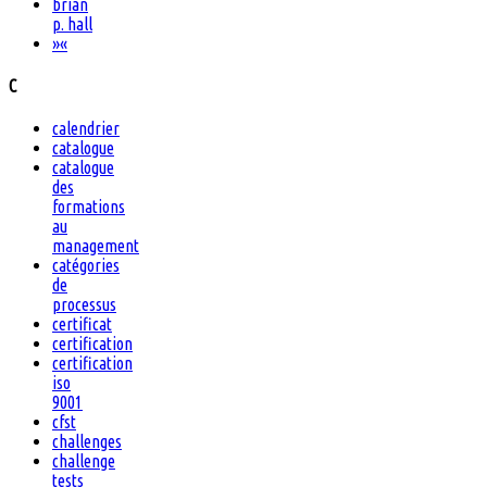
brian
p. hall
»
«
C
calendrier
catalogue
catalogue
des
formations
au
management
catégories
de
processus
certificat
certification
certification
iso
9001
cfst
challenges
challenge
tests