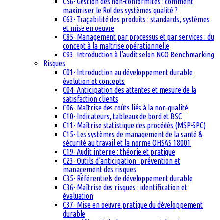
C56- Gestion des non-conformités : comment
maximiser le RoI des systèmes qualité ?
C63- Traçabilité des produits : standards, systèmes
et mise en oeuvre
C85- Management par processus et par services : du
concept à la maîtrise opérationnelle
C93- Introduction à l’audit selon NGO Benchmarking
Risques
C01- Introduction au développement durable:
évolution et concepts
C04- Anticipation des attentes et mesure de la
satisfaction clients
C06- Maîtrise des coûts liés à la non-qualité
C10- Indicateurs, tableaux de bord et BSC
C11- Maîtrise statistique des procédés (MSP-SPC)
C15- Les systèmes de management de la santé &
sécurité au travail et la norme OHSAS 18001
C19- Audit interne : théorie et pratique
C23- Outils d’anticipation : prévention et
management des risques
C35- Référentiels de développement durable
C36- Maîtrise des risques : identification et
évaluation
C37- Mise en oeuvre pratique du développement
durable