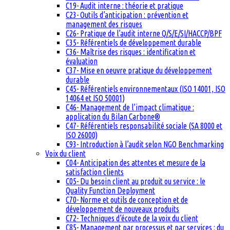
C19- Audit interne : théorie et pratique
C23- Outils d’anticipation : prévention et
management des risques
C26- Pratique de l’audit interne Q/S/E/SI/HACCP/BPF
C35- Référentiels de développement durable
C36- Maîtrise des risques : identification et
évaluation
C37- Mise en oeuvre pratique du développement
durable
C45- Référentiels environnementaux (ISO 14001, ISO
14064 et ISO 50001)
C46- Management de l’impact climatique :
application du Bilan Carbone®
C47- Référentiels responsabilité sociale (SA 8000 et
ISO 26000)
C93- Introduction à l’audit selon NGO Benchmarking
Voix du client
C04- Anticipation des attentes et mesure de la
satisfaction clients
C05- Du besoin client au produit ou service : le
Quality Function Deployment
C70- Norme et outils de conception et de
développement de nouveaux produits
C72- Techniques d’écoute de la voix du client
C85- Management par processus et par services : du