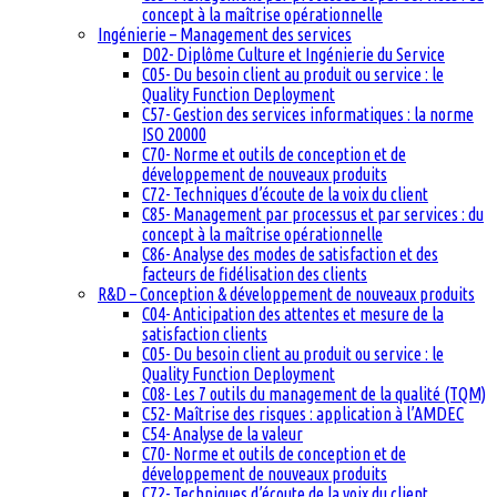
concept à la maîtrise opérationnelle
Ingénierie – Management des services
D02- Diplôme Culture et Ingénierie du Service
C05- Du besoin client au produit ou service : le
Quality Function Deployment
C57- Gestion des services informatiques : la norme
ISO 20000
C70- Norme et outils de conception et de
développement de nouveaux produits
C72- Techniques d’écoute de la voix du client
C85- Management par processus et par services : du
concept à la maîtrise opérationnelle
C86- Analyse des modes de satisfaction et des
facteurs de fidélisation des clients
R&D – Conception & développement de nouveaux produits
C04- Anticipation des attentes et mesure de la
satisfaction clients
C05- Du besoin client au produit ou service : le
Quality Function Deployment
C08- Les 7 outils du management de la qualité (TQM)
C52- Maîtrise des risques : application à l’AMDEC
C54- Analyse de la valeur
C70- Norme et outils de conception et de
développement de nouveaux produits
C72- Techniques d’écoute de la voix du client