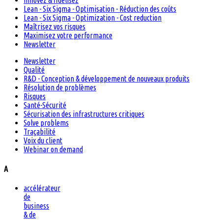
Innovez & fidélisez
Lean - Six Sigma - Optimisation - Réduction des coûts
Lean - Six Sigma - Optimization - Cost reduction
Maîtrisez vos risques
Maximisez votre performance
Newsletter
Newsletter
Qualité
R&D - Conception & développement de nouveaux produits
Résolution de problèmes
Risques
Santé-Sécurité
Sécurisation des infrastructures critiques
Solve problems
Traçabilité
Voix du client
Webinar on demand
A
accélérateur
de
business
& de