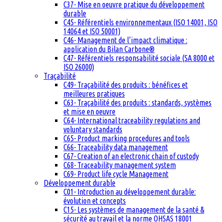
C37- Mise en oeuvre pratique du développement
durable
C45- Référentiels environnementaux (ISO 14001, ISO
14064 et ISO 50001)
C46- Management de l’impact climatique :
application du Bilan Carbone®
C47- Référentiels responsabilité sociale (SA 8000 et
ISO 26000)
Traçabilité
C49- Traçabilité des produits : bénéfices et
meilleures pratiques
C63- Traçabilité des produits : standards, systèmes
et mise en oeuvre
C64- International traceability regulations and
voluntary standards
C65- Product marking procedures and tools
C66- Traceability data management
C67- Creation of an electronic chain of custody
C68- Traceability management system
C69- Product life cycle Management
Développement durable
C01- Introduction au développement durable:
évolution et concepts
C15- Les systèmes de management de la santé &
sécurité au travail et la norme OHSAS 18001