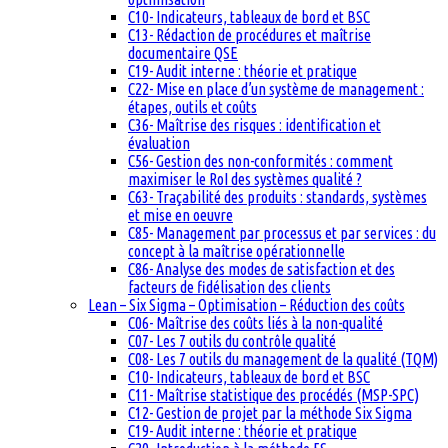
C10- Indicateurs, tableaux de bord et BSC
C13- Rédaction de procédures et maîtrise
documentaire QSE
C19- Audit interne : théorie et pratique
C22- Mise en place d’un système de management :
étapes, outils et coûts
C36- Maîtrise des risques : identification et
évaluation
C56- Gestion des non-conformités : comment
maximiser le RoI des systèmes qualité ?
C63- Traçabilité des produits : standards, systèmes
et mise en oeuvre
C85- Management par processus et par services : du
concept à la maîtrise opérationnelle
C86- Analyse des modes de satisfaction et des
facteurs de fidélisation des clients
Lean – Six Sigma – Optimisation – Réduction des coûts
C06- Maîtrise des coûts liés à la non-qualité
C07- Les 7 outils du contrôle qualité
C08- Les 7 outils du management de la qualité (TQM)
C10- Indicateurs, tableaux de bord et BSC
C11- Maîtrise statistique des procédés (MSP-SPC)
C12- Gestion de projet par la méthode Six Sigma
C19- Audit interne : théorie et pratique