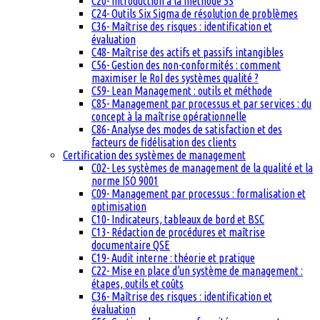
C20- Introduction à la méthode 5S
C24- Outils Six Sigma de résolution de problèmes
C36- Maîtrise des risques : identification et
évaluation
C48- Maîtrise des actifs et passifs intangibles
C56- Gestion des non-conformités : comment
maximiser le RoI des systèmes qualité ?
C59- Lean Management : outils et méthode
C85- Management par processus et par services : du
concept à la maîtrise opérationnelle
C86- Analyse des modes de satisfaction et des
facteurs de fidélisation des clients
Certification des systèmes de management
C02- Les systèmes de management de la qualité et la
norme ISO 9001
C09- Management par processus : formalisation et
optimisation
C10- Indicateurs, tableaux de bord et BSC
C13- Rédaction de procédures et maîtrise
documentaire QSE
C19- Audit interne : théorie et pratique
C22- Mise en place d’un système de management :
étapes, outils et coûts
C36- Maîtrise des risques : identification et
évaluation