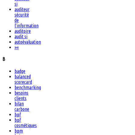
si
auditeur
sécurité
de
l'information
auditoire
audit si
autoévaluation
»
«
B
badge
balanced
scorecard
benchmarking
besoins
clients
bilan
carbone
bpf
bpf
cosmétiques
bpm