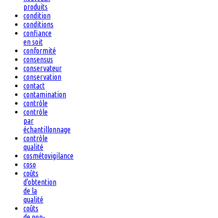
produits
condition
conditions
confiance
en soit
conformité
consensus
conservateur
conservation
contact
contamination
contrôle
contrôle
par
échantillonnage
contrôle
qualité
cosmétovigilance
coso
coûts
d'obtention
de la
qualité
coûts
de non-