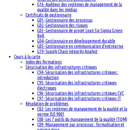
G16- Auditeur des systèmes de management de la
qualité dans les médias
Certificats de gestionnaire
G01- Gestionnaire des processus
G02- Gestionnaire des risques
G03- Gestionnaire de projet Lean Six Sigma Green
Belt
G04- Gestionnaire en développement durable
G05- Gestionnaire en communication d’entreprise
G19- Supply Chain Integrity Analyst
Cours à la carte
Index des formations
Sécurisation des infrastructures critiques
C94- Sécurisation des infrastructures critiques :
introduction
C95- Sécurisation des infrastructures critiques
électriques
C96- Sécurisation des infrastructures critiques CVC
C97- Sécurisation des infrastructures critiques IT
Résolution de problèmes
C02- Les systèmes de management de la qualité et la
norme ISO 9001
C08- Les 7 outils du management de la qualité (TQM)
C09- Management par processus : formalisation et
optimisation