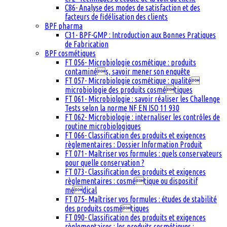
C86- Analyse des modes de satisfaction et des
facteurs de fidélisation des clients
BPF pharma
C31- BPF-GMP : Introduction aux Bonnes Pratiques
de Fabrication
BPF cosmétiques
FT 056- Microbiologie cosmétique : produits
contaminés, savoir mener son enquête
FT 057- Microbiologie cosmétique : qualité
microbiologie des produits cosmétiques
FT 061- Microbiologie : savoir réaliser les Challenge
Tests selon la norme NF EN ISO 11 930
FT 062- Microbiologie : internaliser les contrôles de
routine microbiologiques
FT 066- Classification des produits et exigences
règlementaires : Dossier Information Produit
FT 071- Maîtriser vos formules : quels conservateurs
pour quelle conservation ?
FT 073- Classification des produits et exigences
règlementaires : cosmétique ou dispositif
médical
FT 075- Maîtriser vos formules : études de stabilité
des produits cosmétiques
FT 090- Classification des produits et exigences
règlementaires : les produits cosmétiques :