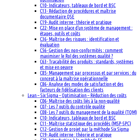
C10- Indicateurs, tableaux de bord et BSC
C13- Rédaction de procédures et maîtrise
documentaire QSE
C19- Audit interne : théorie et pratique
C22- Mise en place d’un système de management :
étapes, outils et coûts
C36- Maîtrise des risques : identification et
évaluation
C56- Gestion des non-conformités : comment
maximiser le RoI des systèmes qualité ?
C63- Traçabilité des produits : standards, systèmes
et mise en oeuvre
C85- Management par processus et par services : du
concept à la maîtrise opérationnelle
C86- Analyse des modes de satisfaction et des
facteurs de fidélisation des clients
Lean – Six Sigma – Optimisation – Réduction des coûts
C06- Maîtrise des coûts liés à la non-qualité
C07- Les 7 outils du contrôle qualité
C08- Les 7 outils du management de la qualité (TQM)
C10- Indicateurs, tableaux de bord et BSC
C11- Maîtrise statistique des procédés (MSP-SPC)
C12- Gestion de projet par la méthode Six Sigma
C19- Audit interne : théorie et pratique