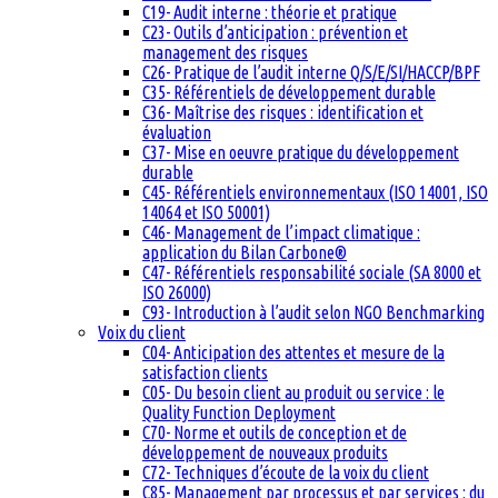
C19- Audit interne : théorie et pratique
C23- Outils d’anticipation : prévention et
management des risques
C26- Pratique de l’audit interne Q/S/E/SI/HACCP/BPF
C35- Référentiels de développement durable
C36- Maîtrise des risques : identification et
évaluation
C37- Mise en oeuvre pratique du développement
durable
C45- Référentiels environnementaux (ISO 14001, ISO
14064 et ISO 50001)
C46- Management de l’impact climatique :
application du Bilan Carbone®
C47- Référentiels responsabilité sociale (SA 8000 et
ISO 26000)
C93- Introduction à l’audit selon NGO Benchmarking
Voix du client
C04- Anticipation des attentes et mesure de la
satisfaction clients
C05- Du besoin client au produit ou service : le
Quality Function Deployment
C70- Norme et outils de conception et de
développement de nouveaux produits
C72- Techniques d’écoute de la voix du client
C85- Management par processus et par services : du