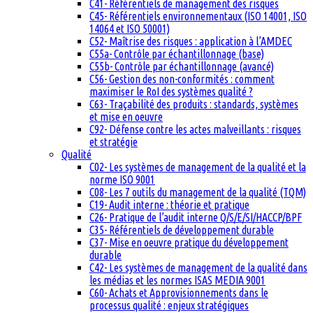
C41- Référentiels de management des risques
C45- Référentiels environnementaux (ISO 14001, ISO
14064 et ISO 50001)
C52- Maîtrise des risques : application à l’AMDEC
C55a- Contrôle par échantillonnage (base)
C55b- Contrôle par échantillonnage (avancé)
C56- Gestion des non-conformités : comment
maximiser le RoI des systèmes qualité ?
C63- Traçabilité des produits : standards, systèmes
et mise en oeuvre
C92- Défense contre les actes malveillants : risques
et stratégie
Qualité
C02- Les systèmes de management de la qualité et la
norme ISO 9001
C08- Les 7 outils du management de la qualité (TQM)
C19- Audit interne : théorie et pratique
C26- Pratique de l’audit interne Q/S/E/SI/HACCP/BPF
C35- Référentiels de développement durable
C37- Mise en oeuvre pratique du développement
durable
C42- Les systèmes de management de la qualité dans
les médias et les normes ISAS MEDIA 9001
C60- Achats et Approvisionnements dans le
processus qualité : enjeux stratégiques