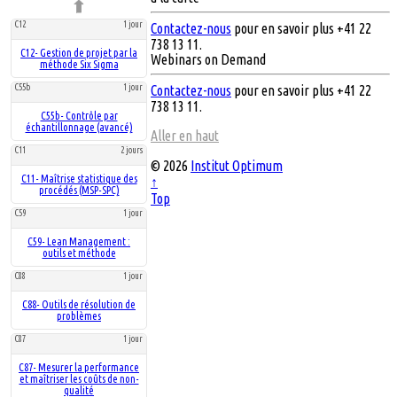
C12
1 jour
Contactez-nous
pour en savoir plus +41 22
738 13 11.
C12- Gestion de projet par la
Webinars on Demand
méthode Six Sigma
C55b
1 jour
Contactez-nous
pour en savoir plus +41 22
738 13 11.
C55b- Contrôle par
échantillonnage (avancé)
Aller en haut
C11
2 jours
© 2026
Institut Optimum
C11- Maîtrise statistique des
↑
procédés (MSP-SPC)
Top
C59
1 jour
C59- Lean Management :
outils et méthode
C88
1 jour
C88- Outils de résolution de
problèmes
C87
1 jour
C87- Mesurer la performance
et maîtriser les coûts de non-
qualité