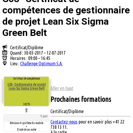
compétences de gestionnaire
de projet Lean Six Sigma
Green Belt
Certificat/Diplôme
Quand : 30-03-2017 – 12-07-2017
Horaires : 09:00 – 16:45
Lieu :
Challenge Optimum S.A.
Certificat de compétences
G03- Gestionnaire de projet
Aller en haut
Lean Six Sigma Green Belt
Prochaines formations
3 ECTS
Certificat/Diplôme
½ jour
Contactez-nous
pour en savoir plus +41 22
Révision et synthèse du module
738 13 11.
+
Etude de cas notée
à la carte