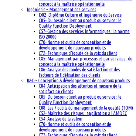
concept à la maîtrise opérationnelle
Ingénierie – Management des services
D02- Diplôme Culture et Ingénierie du Service
C05- Du besoin client au produit ou service : le
Quality Function Deployment
C57- Gestion des services informatiques : la norme
ISO 20000
C70- Norme et outils de conception et de
développement de nouveaux produits
C72- Techniques d’écoute de la voix du client
C85- Management par processus et par services : du
concept à la maîtrise opérationnelle
C86- Analyse des modes de satisfaction et des
facteurs de fidélisation des clients
R&D – Conception & développement de nouveaux produits
C04- Anticipation des attentes et mesure de la
satisfaction clients
C05- Du besoin client au produit ou service : le
Quality Function Deployment
C08- Les 7 outils du management de la qualité (TQM)
C52- Maîtrise des risques : application à l’AMDEC
C54- Analyse de la valeur
C70- Norme et outils de conception et de
développement de nouveaux produits
C72- Techniques d’écoute de la voix du client