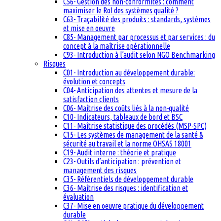
C56- Gestion des non-conformités : comment
maximiser le RoI des systèmes qualité ?
C63- Traçabilité des produits : standards, systèmes
et mise en oeuvre
C85- Management par processus et par services : du
concept à la maîtrise opérationnelle
C93- Introduction à l’audit selon NGO Benchmarking
Risques
C01- Introduction au développement durable:
évolution et concepts
C04- Anticipation des attentes et mesure de la
satisfaction clients
C06- Maîtrise des coûts liés à la non-qualité
C10- Indicateurs, tableaux de bord et BSC
C11- Maîtrise statistique des procédés (MSP-SPC)
C15- Les systèmes de management de la santé &
sécurité au travail et la norme OHSAS 18001
C19- Audit interne : théorie et pratique
C23- Outils d’anticipation : prévention et
management des risques
C35- Référentiels de développement durable
C36- Maîtrise des risques : identification et
évaluation
C37- Mise en oeuvre pratique du développement
durable