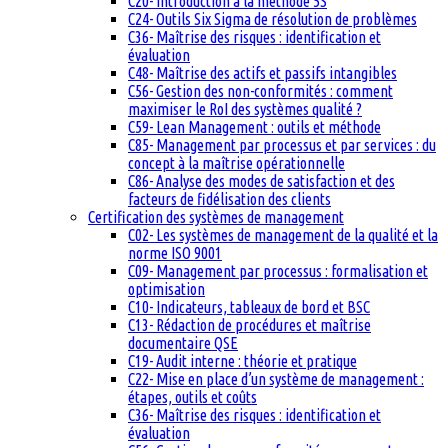
C20- Introduction à la méthode 5S
C24- Outils Six Sigma de résolution de problèmes
C36- Maîtrise des risques : identification et
évaluation
C48- Maîtrise des actifs et passifs intangibles
C56- Gestion des non-conformités : comment
maximiser le RoI des systèmes qualité ?
C59- Lean Management : outils et méthode
C85- Management par processus et par services : du
concept à la maîtrise opérationnelle
C86- Analyse des modes de satisfaction et des
facteurs de fidélisation des clients
Certification des systèmes de management
C02- Les systèmes de management de la qualité et la
norme ISO 9001
C09- Management par processus : formalisation et
optimisation
C10- Indicateurs, tableaux de bord et BSC
C13- Rédaction de procédures et maîtrise
documentaire QSE
C19- Audit interne : théorie et pratique
C22- Mise en place d’un système de management :
étapes, outils et coûts
C36- Maîtrise des risques : identification et
évaluation