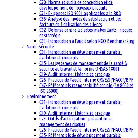
C70- Norme et outils de conception et de
développement de nouveaux produits
C71- Exigences ISO 9001 applicables à la R&D
C86- Analyse des modes de satisfaction et des
facteurs de fidélisation des clients
C92- Défense contre les actes malveillants : risques
et stratégie
C93- Introduction à l’audit selon NGO Benchmarking
Santé-Sécurité
C01- Introduction au développement durable:
évolution et concepts
C15- Les systèmes de management de la santé &
sécurité au travail et la norme OHSAS 18001
C19- Audit interne : théorie et pratique
C26- Pratique de l’audit interne Q/S/E/SI/HACCP/BPF
C47- Référentiels responsabilité sociale (SA 8000 et
ISO 26000)
Environnement
C01- Introduction au développement durable:
évolution et concepts
C19- Audit interne : théorie et pratique
C23- Outils d’anticipation : prévention et
management des risques
C26- Pratique de l’audit interne Q/S/E/SI/HACCP/BPF
C35- Référentiels de développement durable