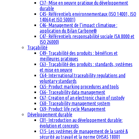
C37- Mise en oeuvre pratique du développement
durable
C45- Référentiels environnementaux (ISO 14001, ISO
14064 et ISO 50001)
C46- Management de l’impact climatique :
application du Bilan Carbone®
C47- Référentiels responsabilité sociale (SA 8000 et
ISO 26000)
Traçabilité
C49- Traçabilité des produits : bénéfices et
meilleures pratiques
C63- Traçabilité des produits : standards, systèmes
et mise en oeuvre
C64- International traceability regulations and
voluntary standards
C65- Product marking procedures and tools
C66- Traceability data management
C67- Creation of an electronic chain of custody
C68- Traceability management system
C69- Product life cycle Management
Développement durable
C01- Introduction au développement durable:
évolution et concepts
C15- Les systèmes de management de la santé &
sécurité au travail et la norme OHSAS 18001