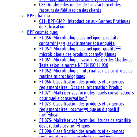
C86- Analyse des modes de satisfaction et des
facteurs de fidélisation des clients
BPF pharma
C31- BPF-GMP : Introduction aux Bonnes Pratiques
de Fabrication
BPF cosmétiques
FT 056- Microbiologie cosmétique : produits
contaminés, savoir mener son enquête
FT 057- Microbiologie cosmétique : qualité
microbiologie des produits cosmétiques
FT 061- Microbiologie : savoir réaliser les Challenge
Tests selon la norme NF EN ISO 11 930
FT 062- Microbiologie : internaliser les contrôles de
routine microbiologiques
FT 066- Classification des produits et exigences
règlementaires : Dossier Information Produit
FT 071- Maîtriser vos formules : quels conservateurs
pour quelle conservation ?
FT 073- Classification des produits et exigences
règlementaires : cosmétique ou dispositif
médical
FT 075- Maîtriser vos formules : études de stabilité
des produits cosmétiques
FT 090- Classification des produits et exigences
règlementaires : les produits cosmétiques :