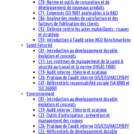
C70- Norme et outils de conception et de
développement de nouveaux produits
C71- Exigences ISO 9001 applicables à la R&D
C86- Analyse des modes de satisfaction et des
facteurs de fidélisation des clients
C92- Défense contre les actes malveillants : risques
et stratégie
C93- Introduction à l’audit selon NGO Benchmarking
Santé-Sécurité
C01- Introduction au développement durable:
évolution et concepts
C15- Les systèmes de management de la santé &
sécurité au travail et la norme OHSAS 18001
C19- Audit interne : théorie et pratique
C26- Pratique de l’audit interne Q/S/E/SI/HACCP/BPF
C47- Référentiels responsabilité sociale (SA 8000 et
ISO 26000)
Environnement
C01- Introduction au développement durable:
évolution et concepts
C19- Audit interne : théorie et pratique
C23- Outils d’anticipation : prévention et
management des risques
C26- Pratique de l’audit interne Q/S/E/SI/HACCP/BPF
C35- Référentiels de développement durable