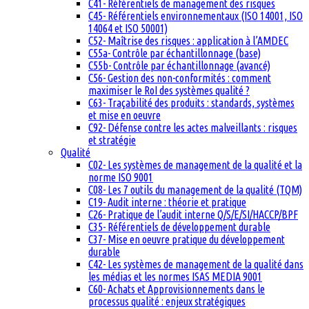
C41- Référentiels de management des risques
C45- Référentiels environnementaux (ISO 14001, ISO
14064 et ISO 50001)
C52- Maîtrise des risques : application à l’AMDEC
C55a- Contrôle par échantillonnage (base)
C55b- Contrôle par échantillonnage (avancé)
C56- Gestion des non-conformités : comment
maximiser le RoI des systèmes qualité ?
C63- Traçabilité des produits : standards, systèmes
et mise en oeuvre
C92- Défense contre les actes malveillants : risques
et stratégie
Qualité
C02- Les systèmes de management de la qualité et la
norme ISO 9001
C08- Les 7 outils du management de la qualité (TQM)
C19- Audit interne : théorie et pratique
C26- Pratique de l’audit interne Q/S/E/SI/HACCP/BPF
C35- Référentiels de développement durable
C37- Mise en oeuvre pratique du développement
durable
C42- Les systèmes de management de la qualité dans
les médias et les normes ISAS MEDIA 9001
C60- Achats et Approvisionnements dans le
processus qualité : enjeux stratégiques