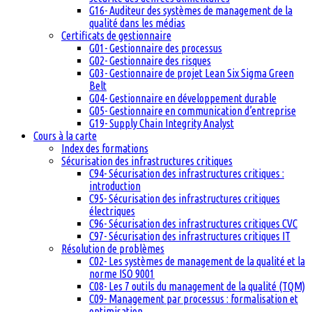
G16- Auditeur des systèmes de management de la
qualité dans les médias
Certificats de gestionnaire
G01- Gestionnaire des processus
G02- Gestionnaire des risques
G03- Gestionnaire de projet Lean Six Sigma Green
Belt
G04- Gestionnaire en développement durable
G05- Gestionnaire en communication d’entreprise
G19- Supply Chain Integrity Analyst
Cours à la carte
Index des formations
Sécurisation des infrastructures critiques
C94- Sécurisation des infrastructures critiques :
introduction
C95- Sécurisation des infrastructures critiques
électriques
C96- Sécurisation des infrastructures critiques CVC
C97- Sécurisation des infrastructures critiques IT
Résolution de problèmes
C02- Les systèmes de management de la qualité et la
norme ISO 9001
C08- Les 7 outils du management de la qualité (TQM)
C09- Management par processus : formalisation et
optimisation