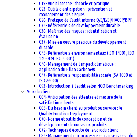
C19- Audit interne : théorie et pratique
C23- Outils d’anticipation : prévention et
management des risques
C26- Pratique de l’audit interne Q/S/E/SI/HACCP/BPF
C35- Référentiels de développement durable
C36- Maîtrise des risques : identification et
évaluation
C37- Mise en oeuvre pratique du développement
durable
C45- Référentiels environnementaux (ISO 14001, ISO
14064 et ISO 50001)
C46- Management de l’impact climatique :
application du Bilan Carbone®
C47- Référentiels responsabilité sociale (SA 8000 et
ISO 26000)
C93- Introduction à l’audit selon NGO Benchmarking
Voix du client
C04- Anticipation des attentes et mesure de la
satisfaction clients
C05- Du besoin client au produit ou service : le
Quality Function Deployment
C70- Norme et outils de conception et de
développement de nouveaux produits
C72- Techniques d’écoute de la voix du client
C85- Management par processus et par services : du