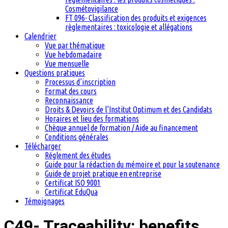
Cosmétovigilance
FT 096- Classification des produits et exigences
règlementaires : toxicologie et allégations
Calendrier
Vue par thématique
Vue hebdomadaire
Vue mensuelle
Questions pratiques
Processus d’inscription
Format des cours
Reconnaissance
Droits & Devoirs de l’Institut Optimum et des Candidats
Horaires et lieu des formations
Chèque annuel de formation / Aide au financement
Conditions générales
Télécharger
Réglement des études
Guide pour la rédaction du mémoire et pour la soutenance
Guide de projet pratique en entreprise
Certificat ISO 9001
Certificat EduQua
Témoignages
C49- Traceability: benefits