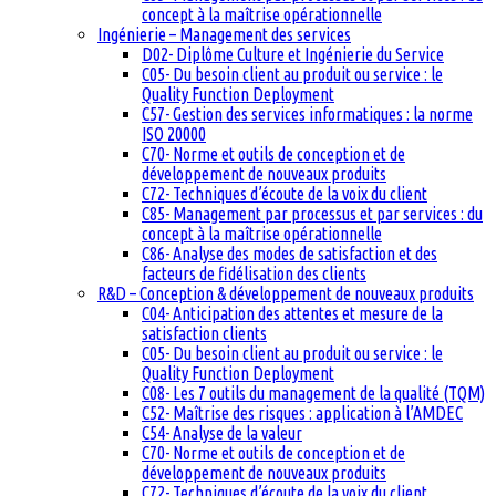
concept à la maîtrise opérationnelle
Ingénierie – Management des services
D02- Diplôme Culture et Ingénierie du Service
C05- Du besoin client au produit ou service : le
Quality Function Deployment
C57- Gestion des services informatiques : la norme
ISO 20000
C70- Norme et outils de conception et de
développement de nouveaux produits
C72- Techniques d’écoute de la voix du client
C85- Management par processus et par services : du
concept à la maîtrise opérationnelle
C86- Analyse des modes de satisfaction et des
facteurs de fidélisation des clients
R&D – Conception & développement de nouveaux produits
C04- Anticipation des attentes et mesure de la
satisfaction clients
C05- Du besoin client au produit ou service : le
Quality Function Deployment
C08- Les 7 outils du management de la qualité (TQM)
C52- Maîtrise des risques : application à l’AMDEC
C54- Analyse de la valeur
C70- Norme et outils de conception et de
développement de nouveaux produits
C72- Techniques d’écoute de la voix du client