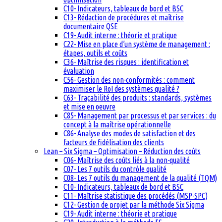
C10- Indicateurs, tableaux de bord et BSC
C13- Rédaction de procédures et maîtrise
documentaire QSE
C19- Audit interne : théorie et pratique
C22- Mise en place d’un système de management :
étapes, outils et coûts
C36- Maîtrise des risques : identification et
évaluation
C56- Gestion des non-conformités : comment
maximiser le RoI des systèmes qualité ?
C63- Traçabilité des produits : standards, systèmes
et mise en oeuvre
C85- Management par processus et par services : du
concept à la maîtrise opérationnelle
C86- Analyse des modes de satisfaction et des
facteurs de fidélisation des clients
Lean – Six Sigma – Optimisation – Réduction des coûts
C06- Maîtrise des coûts liés à la non-qualité
C07- Les 7 outils du contrôle qualité
C08- Les 7 outils du management de la qualité (TQM)
C10- Indicateurs, tableaux de bord et BSC
C11- Maîtrise statistique des procédés (MSP-SPC)
C12- Gestion de projet par la méthode Six Sigma
C19- Audit interne : théorie et pratique