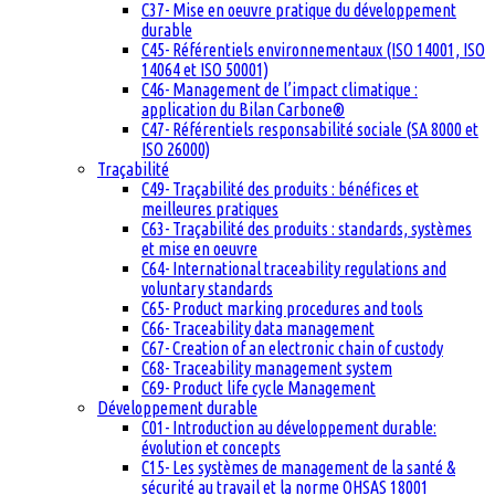
C37- Mise en oeuvre pratique du développement
durable
C45- Référentiels environnementaux (ISO 14001, ISO
14064 et ISO 50001)
C46- Management de l’impact climatique :
application du Bilan Carbone®
C47- Référentiels responsabilité sociale (SA 8000 et
ISO 26000)
Traçabilité
C49- Traçabilité des produits : bénéfices et
meilleures pratiques
C63- Traçabilité des produits : standards, systèmes
et mise en oeuvre
C64- International traceability regulations and
voluntary standards
C65- Product marking procedures and tools
C66- Traceability data management
C67- Creation of an electronic chain of custody
C68- Traceability management system
C69- Product life cycle Management
Développement durable
C01- Introduction au développement durable:
évolution et concepts
C15- Les systèmes de management de la santé &
sécurité au travail et la norme OHSAS 18001