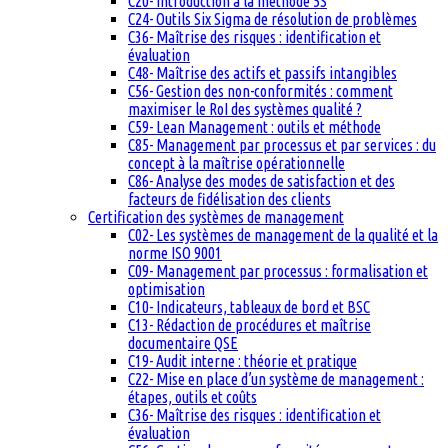
C20- Introduction à la méthode 5S
C24- Outils Six Sigma de résolution de problèmes
C36- Maîtrise des risques : identification et
évaluation
C48- Maîtrise des actifs et passifs intangibles
C56- Gestion des non-conformités : comment
maximiser le RoI des systèmes qualité ?
C59- Lean Management : outils et méthode
C85- Management par processus et par services : du
concept à la maîtrise opérationnelle
C86- Analyse des modes de satisfaction et des
facteurs de fidélisation des clients
Certification des systèmes de management
C02- Les systèmes de management de la qualité et la
norme ISO 9001
C09- Management par processus : formalisation et
optimisation
C10- Indicateurs, tableaux de bord et BSC
C13- Rédaction de procédures et maîtrise
documentaire QSE
C19- Audit interne : théorie et pratique
C22- Mise en place d’un système de management :
étapes, outils et coûts
C36- Maîtrise des risques : identification et
évaluation