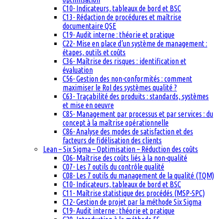
C10- Indicateurs, tableaux de bord et BSC
C13- Rédaction de procédures et maîtrise
documentaire QSE
C19- Audit interne : théorie et pratique
C22- Mise en place d’un système de management :
étapes, outils et coûts
C36- Maîtrise des risques : identification et
évaluation
C56- Gestion des non-conformités : comment
maximiser le RoI des systèmes qualité ?
C63- Traçabilité des produits : standards, systèmes
et mise en oeuvre
C85- Management par processus et par services : du
concept à la maîtrise opérationnelle
C86- Analyse des modes de satisfaction et des
facteurs de fidélisation des clients
Lean – Six Sigma – Optimisation – Réduction des coûts
C06- Maîtrise des coûts liés à la non-qualité
C07- Les 7 outils du contrôle qualité
C08- Les 7 outils du management de la qualité (TQM)
C10- Indicateurs, tableaux de bord et BSC
C11- Maîtrise statistique des procédés (MSP-SPC)
C12- Gestion de projet par la méthode Six Sigma
C19- Audit interne : théorie et pratique