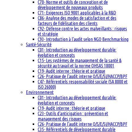
C70- Norme et outils de conception et de
développement de nouveaux produits
C71- Exigences ISO 9001 applicables à la R&D
C86- Analyse des modes de satisfaction et des
facteurs de fidélisation des clients
C92- Défense contre les actes malveillants : risques
et stratégie
C93- Introduction à l’audit selon NGO Benchmarking
Santé-Sécurité
C01- Introduction au développement durable:
évolution et concepts
C15- Les systèmes de management de la santé &
sécurité au travail et la norme OHSAS 18001
C19- Audit interne : théorie et pratique
C26- Pratique de l’audit interne Q/S/E/SI/HACCP/BPF
C47- Référentiels responsabilité sociale (SA 8000 et
ISO 26000)
Environnement
C01- Introduction au développement durable:
évolution et concepts
C19- Audit interne : théorie et pratique
C23- Outils d’anticipation : prévention et
management des risques
C26- Pratique de l’audit interne Q/S/E/SI/HACCP/BPF
C35- Référentiels de développement durable