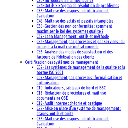
C20- Introduction à la méthode 5S
C24- Outils Six Sigma de résolution de problèmes
C36- Maîtrise des risques : identification et
évaluation
C48- Maîtrise des actifs et passifs intangibles
C56- Gestion des non-conformités : comment
maximiser le RoI des systèmes qualité ?
C59- Lean Management : outils et méthode
C85- Management par processus et par services : du
concept à la maîtrise opérationnelle
C86- Analyse des modes de satisfaction et des
facteurs de fidélisation des clients
Certification des systèmes de management
C02- Les systèmes de management de la qualité et la
norme ISO 9001
C09- Management par processus : formalisation et
optimisation
C10- Indicateurs, tableaux de bord et BSC
C13- Rédaction de procédures et maîtrise
documentaire QSE
C19- Audit interne : théorie et pratique
C22- Mise en place d’un système de management :
étapes, outils et coûts
C36- Maîtrise des risques : identification et
évaluation