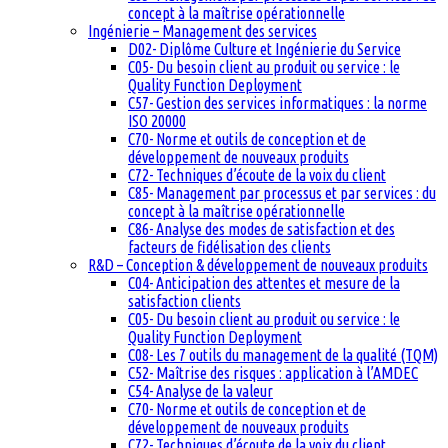
concept à la maîtrise opérationnelle
Ingénierie – Management des services
D02- Diplôme Culture et Ingénierie du Service
C05- Du besoin client au produit ou service : le
Quality Function Deployment
C57- Gestion des services informatiques : la norme
ISO 20000
C70- Norme et outils de conception et de
développement de nouveaux produits
C72- Techniques d’écoute de la voix du client
C85- Management par processus et par services : du
concept à la maîtrise opérationnelle
C86- Analyse des modes de satisfaction et des
facteurs de fidélisation des clients
R&D – Conception & développement de nouveaux produits
C04- Anticipation des attentes et mesure de la
satisfaction clients
C05- Du besoin client au produit ou service : le
Quality Function Deployment
C08- Les 7 outils du management de la qualité (TQM)
C52- Maîtrise des risques : application à l’AMDEC
C54- Analyse de la valeur
C70- Norme et outils de conception et de
développement de nouveaux produits
C72- Techniques d’écoute de la voix du client