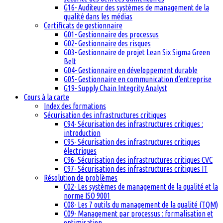
G16- Auditeur des systèmes de management de la
qualité dans les médias
Certificats de gestionnaire
G01- Gestionnaire des processus
G02- Gestionnaire des risques
G03- Gestionnaire de projet Lean Six Sigma Green
Belt
G04- Gestionnaire en développement durable
G05- Gestionnaire en communication d’entreprise
G19- Supply Chain Integrity Analyst
Cours à la carte
Index des formations
Sécurisation des infrastructures critiques
C94- Sécurisation des infrastructures critiques :
introduction
C95- Sécurisation des infrastructures critiques
électriques
C96- Sécurisation des infrastructures critiques CVC
C97- Sécurisation des infrastructures critiques IT
Résolution de problèmes
C02- Les systèmes de management de la qualité et la
norme ISO 9001
C08- Les 7 outils du management de la qualité (TQM)
C09- Management par processus : formalisation et
optimisation