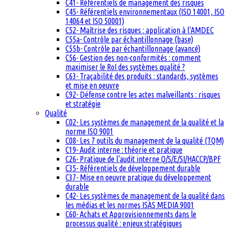
C41- Référentiels de management des risques
C45- Référentiels environnementaux (ISO 14001, ISO
14064 et ISO 50001)
C52- Maîtrise des risques : application à l’AMDEC
C55a- Contrôle par échantillonnage (base)
C55b- Contrôle par échantillonnage (avancé)
C56- Gestion des non-conformités : comment
maximiser le RoI des systèmes qualité ?
C63- Traçabilité des produits : standards, systèmes
et mise en oeuvre
C92- Défense contre les actes malveillants : risques
et stratégie
Qualité
C02- Les systèmes de management de la qualité et la
norme ISO 9001
C08- Les 7 outils du management de la qualité (TQM)
C19- Audit interne : théorie et pratique
C26- Pratique de l’audit interne Q/S/E/SI/HACCP/BPF
C35- Référentiels de développement durable
C37- Mise en oeuvre pratique du développement
durable
C42- Les systèmes de management de la qualité dans
les médias et les normes ISAS MEDIA 9001
C60- Achats et Approvisionnements dans le
processus qualité : enjeux stratégiques