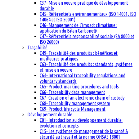
C37- Mise en oeuvre pratique du développement
durable
C45- Référentiels environnementaux (ISO 14001, ISO
14064 et ISO 50001)
C46- Management de l’impact climatique :
application du Bilan Carbone®
C47- Référentiels responsabilité sociale (SA 8000 et
ISO 26000)
Traçabilité
C49- Traçabilité des produits : bénéfices et
meilleures pratiques
C63- Traçabilité des produits : standards, systèmes
et mise en oeuvre
C64- International traceability regulations and
voluntary standards
C65- Product marking procedures and tools
C66- Traceability data management
C67- Creation of an electronic chain of custody
C68- Traceability management system
C69- Product life cycle Management
Développement durable
C01- Introduction au développement durable:
évolution et concepts
C15- Les systèmes de management de la santé &
sécurité au travail et la norme OHSAS 18001