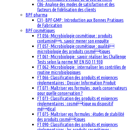
C86- Analyse des modes de satisfaction et des
facteurs de fidélisation des clients
BPF pharma
C31- BPF-GMP : Introduction aux Bonnes Pratiques
de Fabrication
BPF cosmétiques
FT 056- Microbiologie cosmétique : produits
contaminés, savoir mener son enquête
FT 057- Microbiologie cosmétique : qualité
microbiologie des produits cosmétiques
FT 061- Microbiologie : savoir réaliser les Challenge
Tests selon la norme NF EN ISO 11 930
FT 062- Microbiologie : internaliser les contrôles de
routine microbiologiques
FT 066- Classification des produits et exigences
règlementaires : Dossier Information Produit
FT 071- Maîtriser vos formules : quels conservateurs
pour quelle conservation ?
FT 073- Classification des produits et exigences
règlementaires : cosmétique ou dispositif
médical
FT 075- Maîtriser vos formules : études de stabilité
des produits cosmétiques
FT 090- Classification des produits et exigences
règlementaires : les produits cosmétiques :