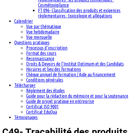
Cosmétovigilance
FT 096- Classification des produits et exigences
règlementaires : toxicologie et allégations
Calendrier
Vue par thématique
Vue hebdomadaire
Vue mensuelle
Questions pratiques
Processus d’inscription
Format des cours
Reconnaissance
Droits & Devoirs de l’Institut Optimum et des Candidats
Horaires et lieu des formations
Chèque annuel de formation / Aide au financement
Conditions générales
Télécharger
Réglement des études
Guide pour la rédaction du mémoire et pour la soutenance
Guide de projet pratique en entreprise
Certificat ISO 9001
Certificat EduQua
Témoignages
C49- Traçabilité des produits