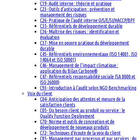
C19- Audit interne : théorie et pratique
C23- Outils d’anticipation : prévention et
management des risques
C26- Pratique de l’audit interne Q/S/E/SI/HACCP/BPF
C35- Référentiels de développement durable
C36- Maîtrise des risques : identification et
évaluation
C37- Mise en oeuvre pratique du développement
durable
C45- Référentiels environnementaux (ISO 14001, ISO
14064 et ISO 50001)
C46- Management de l’impact climatique :
application du Bilan Carbone®
C47- Référentiels responsabilité sociale (SA 8000 et
ISO 26000)
C93- Introduction à l’audit selon NGO Benchmarking
Voix du client
C04- Anticipation des attentes et mesure de la
satisfaction clients
C05- Du besoin client au produit ou service : le
Quality Function Deployment
C70- Norme et outils de conception et de
développement de nouveaux produits
C72- Techniques d’écoute de la voix du client
C85- Management par processus et par services : du