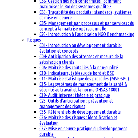
C56- Gestion des non-conformités : comment
maximiser le RoI des systèmes qualité ?
C63- Traçabilité des produits : standards, systèmes
et mise en oeuvre
C85- Management par processus et par services : du
concept à la maîtrise opérationnelle
C93- Introduction à l’audit selon NGO Benchmarking
Risques
C01- Introduction au développement durable:
évolution et concepts
C04- Anticipation des attentes et mesure de la
satisfaction clients
C06- Maîtrise des coûts liés à la non-qualité
C10- Indicateurs, tableaux de bord et BSC
C11- Maîtrise statistique des procédés (MSP-SPC)
C15- Les systèmes de management de la santé &
sécurité au travail et la norme OHSAS 18001
C19- Audit interne : théorie et pratique
C23- Outils d’anticipation : prévention et
management des risques
C35- Référentiels de développement durable
C36- Maîtrise des risques : identification et
évaluation
C37- Mise en oeuvre pratique du développement
durable