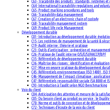
C63- Traçabilité des produits : standards, systèmes et
C64- International traceability regulations and volun
C65- Product marking procedures and tools
C66- Traceability data management
C67- Creation of an electronic chain of custody
C68- Traceability management system
C69- Product life cycle Management
Développement durable
C01- Introduction au développement durable: évolutio
C15- Les systèmes de management de la santé & sécuri
C19- Audit interne : théorie et pratique
C23- Outils d’anticipation : prévention et management
C26- Pratique de l’audit interne Q/S/E/SI/HACCP/BPF
C35- Référentiels de développement durable
C36- Maîtrise des risques : identification et évaluation
C37- Mise en oeuvre pratique du développement dura
C45- Référentiels environnementaux (ISO 14001, ISO 1
C46- Management de l’impact climatique : applicatio
C47- Référentiels responsabilité sociale (SA 8000 et I
C93- Introduction à l’audit selon NGO Benchmarking
Voix du client
C04- Anticipation des attentes et mesure de la satisfac
C05- Du besoin client au produit ou service : le Quali
C70- Norme et outils de conception et de développem
C72- Techniques d’écoute de la voix du client