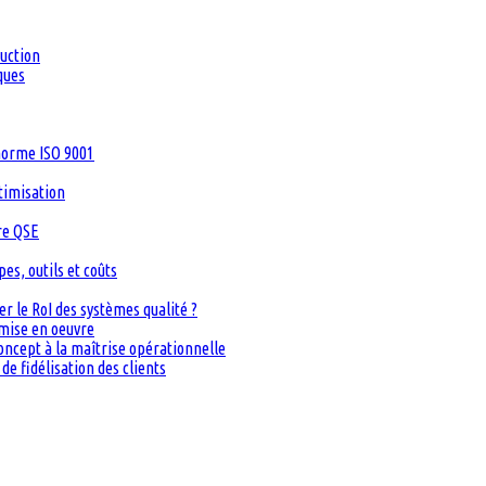
duction
ques
 norme ISO 9001
timisation
re QSE
s, outils et coûts
 le RoI des systèmes qualité ?
 mise en oeuvre
oncept à la maîtrise opérationnelle
de fidélisation des clients