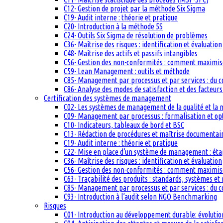
C12- Gestion de projet par la méthode Six Sigma
C19- Audit interne : théorie et pratique
C20- Introduction à la méthode 5S
C24- Outils Six Sigma de résolution de problèmes
C36- Maîtrise des risques : identification et évaluation
C48- Maîtrise des actifs et passifs intangibles
C56- Gestion des non-conformités : comment maximiser
C59- Lean Management : outils et méthode
C85- Management par processus et par services : du c
C86- Analyse des modes de satisfaction et des facteurs 
Certification des systèmes de management
C02- Les systèmes de management de la qualité et la
C09- Management par processus : formalisation et op
C10- Indicateurs, tableaux de bord et BSC
C13- Rédaction de procédures et maîtrise documentai
C19- Audit interne : théorie et pratique
C22- Mise en place d’un système de management : étape
C36- Maîtrise des risques : identification et évaluation
C56- Gestion des non-conformités : comment maximiser
C63- Traçabilité des produits : standards, systèmes et
C85- Management par processus et par services : du c
C93- Introduction à l’audit selon NGO Benchmarking
Risques
C01- Introduction au développement durable: évolutio