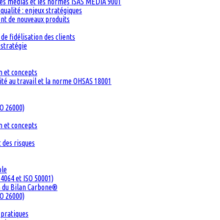
les médias et les normes ISAS MEDIA 9001
ualité : enjeux stratégiques
ent de nouveaux produits
de fidélisation des clients
 stratégie
n et concepts
té au travail et la norme OHSAS 18001
SO 26000)
n et concepts
 des risques
ble
4064 et ISO 50001)
n du Bilan Carbone®
SO 26000)
 pratiques