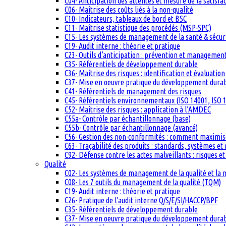
C04- Anticipation des attentes et mesure de la satisfac
C06- Maîtrise des coûts liés à la non-qualité
C10- Indicateurs, tableaux de bord et BSC
C11- Maîtrise statistique des procédés (MSP-SPC)
C15- Les systèmes de management de la santé & sécuri
C19- Audit interne : théorie et pratique
C23- Outils d’anticipation : prévention et management
C35- Référentiels de développement durable
C36- Maîtrise des risques : identification et évaluation
C37- Mise en oeuvre pratique du développement dura
C41- Référentiels de management des risques
C45- Référentiels environnementaux (ISO 14001, ISO 1
C52- Maîtrise des risques : application à l’AMDEC
C55a- Contrôle par échantillonnage (base)
C55b- Contrôle par échantillonnage (avancé)
C56- Gestion des non-conformités : comment maximiser
C63- Traçabilité des produits : standards, systèmes et
C92- Défense contre les actes malveillants : risques et
Qualité
C02- Les systèmes de management de la qualité et la
C08- Les 7 outils du management de la qualité (TQM)
C19- Audit interne : théorie et pratique
C26- Pratique de l’audit interne Q/S/E/SI/HACCP/BPF
C35- Référentiels de développement durable
C37- Mise en oeuvre pratique du développement dura