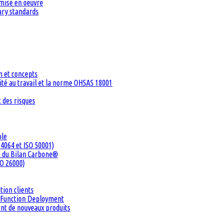
 mise en oeuvre
tary standards
n et concepts
té au travail et la norme OHSAS 18001
 des risques
ble
4064 et ISO 50001)
n du Bilan Carbone®
SO 26000)
tion clients
ty Function Deployment
ent de nouveaux produits