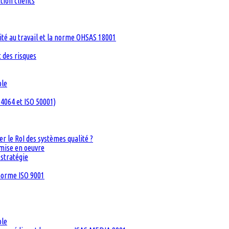
tion clients
té au travail et la norme OHSAS 18001
 des risques
ble
4064 et ISO 50001)
 le RoI des systèmes qualité ?
 mise en oeuvre
 stratégie
 norme ISO 9001
ble