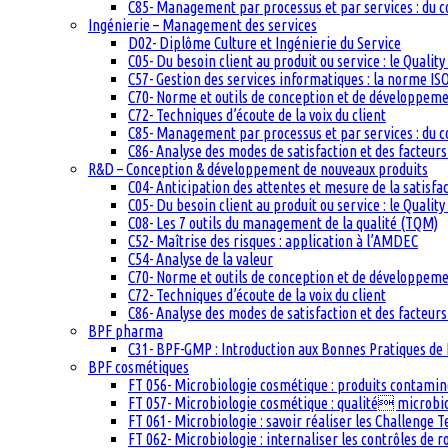
C85- Management par processus et par services : du c
Ingénierie – Management des services
D02- Diplôme Culture et Ingénierie du Service
C05- Du besoin client au produit ou service : le Quali
C57- Gestion des services informatiques : la norme IS
C70- Norme et outils de conception et de développem
C72- Techniques d’écoute de la voix du client
C85- Management par processus et par services : du c
C86- Analyse des modes de satisfaction et des facteurs 
R&D – Conception & développement de nouveaux produits
C04- Anticipation des attentes et mesure de la satisfac
C05- Du besoin client au produit ou service : le Quali
C08- Les 7 outils du management de la qualité (TQM)
C52- Maîtrise des risques : application à l’AMDEC
C54- Analyse de la valeur
C70- Norme et outils de conception et de développem
C72- Techniques d’écoute de la voix du client
C86- Analyse des modes de satisfaction et des facteurs 
BPF pharma
C31- BPF-GMP : Introduction aux Bonnes Pratiques de 
BPF cosmétiques
FT 056- Microbiologie cosmétique : produits contam
FT 057- Microbiologie cosmétique : qualité microb
FT 061- Microbiologie : savoir réaliser les Challenge 
FT 062- Microbiologie : internaliser les contrôles de 