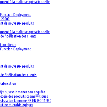
oncept à la maîtrise opérationnelle
ty Function Deployment
O 20000
ent de nouveaux produits
oncept à la maîtrise opérationnelle
de fidélisation des clients
tion clients
ty Function Deployment
ent de nouveaux produits
de fidélisation des clients
Fabrication
inés, savoir mener son enquête
iologie des produits cosmétiques
Tests selon la norme NF EN ISO 11 930
routine microbiologiques