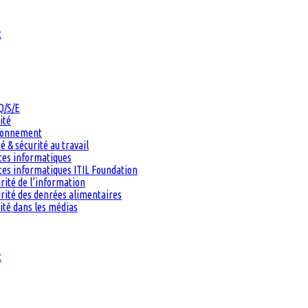
t
Q/S/E
ité
ironnement
 & sécurité au travail
ces informatiques
es informatiques ITIL Foundation
rité de l’information
rité des denrées alimentaires
ité dans les médias
t