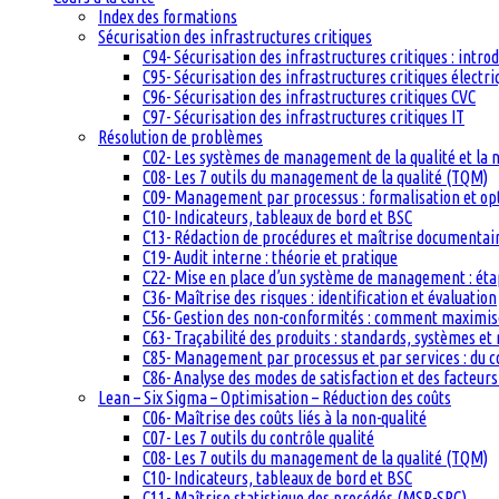
Index des formations
Sécurisation des infrastructures critiques
C94- Sécurisation des infrastructures critiques : intro
C95- Sécurisation des infrastructures critiques électri
C96- Sécurisation des infrastructures critiques CVC
C97- Sécurisation des infrastructures critiques IT
Résolution de problèmes
C02- Les systèmes de management de la qualité et la
C08- Les 7 outils du management de la qualité (TQM)
C09- Management par processus : formalisation et op
C10- Indicateurs, tableaux de bord et BSC
C13- Rédaction de procédures et maîtrise documentai
C19- Audit interne : théorie et pratique
C22- Mise en place d’un système de management : étape
C36- Maîtrise des risques : identification et évaluation
C56- Gestion des non-conformités : comment maximiser
C63- Traçabilité des produits : standards, systèmes et
C85- Management par processus et par services : du c
C86- Analyse des modes de satisfaction et des facteurs 
Lean – Six Sigma – Optimisation – Réduction des coûts
C06- Maîtrise des coûts liés à la non-qualité
C07- Les 7 outils du contrôle qualité
C08- Les 7 outils du management de la qualité (TQM)
C10- Indicateurs, tableaux de bord et BSC
C11- Maîtrise statistique des procédés (MSP-SPC)