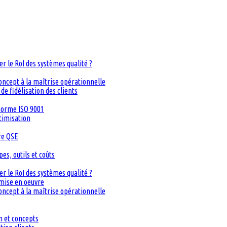
 le RoI des systèmes qualité ?
oncept à la maîtrise opérationnelle
de fidélisation des clients
 norme ISO 9001
timisation
re QSE
s, outils et coûts
 le RoI des systèmes qualité ?
 mise en oeuvre
oncept à la maîtrise opérationnelle
n et concepts