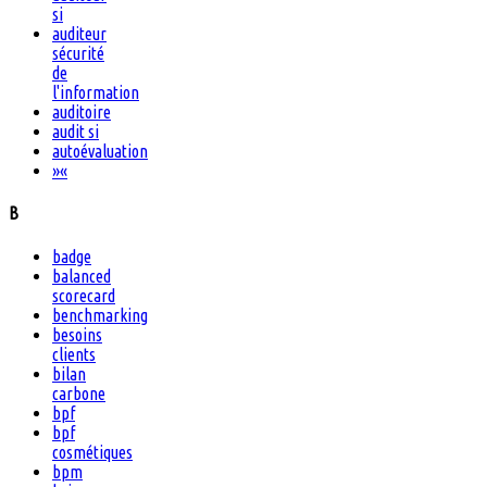
si
auditeur
sécurité
de
l'information
auditoire
audit si
autoévaluation
»
«
B
badge
balanced
scorecard
benchmarking
besoins
clients
bilan
carbone
bpf
bpf
cosmétiques
bpm