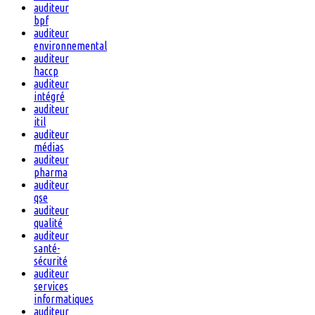
auditeur
bpf
auditeur
environnemental
auditeur
haccp
auditeur
intégré
auditeur
itil
auditeur
médias
auditeur
pharma
auditeur
qse
auditeur
qualité
auditeur
santé-
sécurité
auditeur
services
informatiques
auditeur