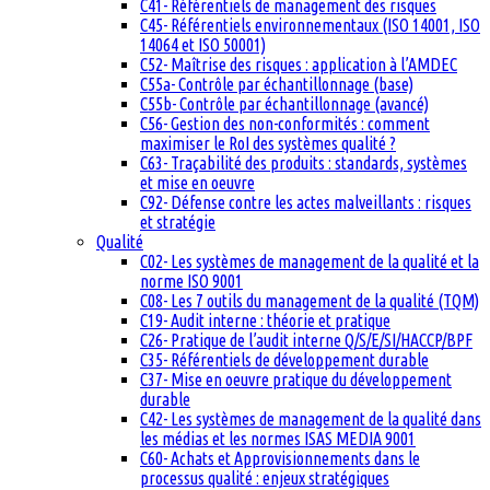
C41- Référentiels de management des risques
C45- Référentiels environnementaux (ISO 14001, ISO
14064 et ISO 50001)
C52- Maîtrise des risques : application à l’AMDEC
C55a- Contrôle par échantillonnage (base)
C55b- Contrôle par échantillonnage (avancé)
C56- Gestion des non-conformités : comment
maximiser le RoI des systèmes qualité ?
C63- Traçabilité des produits : standards, systèmes
et mise en oeuvre
C92- Défense contre les actes malveillants : risques
et stratégie
Qualité
C02- Les systèmes de management de la qualité et la
norme ISO 9001
C08- Les 7 outils du management de la qualité (TQM)
C19- Audit interne : théorie et pratique
C26- Pratique de l’audit interne Q/S/E/SI/HACCP/BPF
C35- Référentiels de développement durable
C37- Mise en oeuvre pratique du développement
durable
C42- Les systèmes de management de la qualité dans
les médias et les normes ISAS MEDIA 9001
C60- Achats et Approvisionnements dans le
processus qualité : enjeux stratégiques