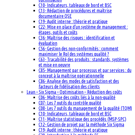
C10- Indicateurs, tableaux de bord et BSC
C13- Rédaction de procédures et maîtrise
documentaire QSE
C19- Audit interne : théorie et pratique
C22- Mise en place d’un système de management :
étapes, outils et coûts
C36- Maîtrise des risques : identification et
évaluation
C56- Gestion des non-conformités : comment
maximiser le RoI des systèmes qualité ?
C63- Traçabilité des produits : standards, systèmes
et mise en oeuvre
C85- Management par processus et par services : du
concept à la maîtrise opérationnelle
C86- Analyse des modes de satisfaction et des
facteurs de fidélisation des clients
Lean – Six Sigma – Optimisation – Réduction des coûts
C06- Maîtrise des coûts liés à la non-qualité
C07- Les 7 outils du contrôle qualité
C08- Les 7 outils du management de la qualité (TQM)
C10- Indicateurs, tableaux de bord et BSC
C11- Maîtrise statistique des procédés (MSP-SPC)
C12- Gestion de projet par la méthode Six Sigma
C19- Audit interne : théorie et pratique