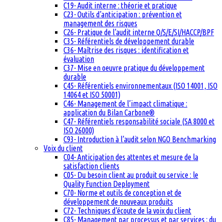
C19- Audit interne : théorie et pratique
C23- Outils d’anticipation : prévention et
management des risques
C26- Pratique de l’audit interne Q/S/E/SI/HACCP/BPF
C35- Référentiels de développement durable
C36- Maîtrise des risques : identification et
évaluation
C37- Mise en oeuvre pratique du développement
durable
C45- Référentiels environnementaux (ISO 14001, ISO
14064 et ISO 50001)
C46- Management de l’impact climatique :
application du Bilan Carbone®
C47- Référentiels responsabilité sociale (SA 8000 et
ISO 26000)
C93- Introduction à l’audit selon NGO Benchmarking
Voix du client
C04- Anticipation des attentes et mesure de la
satisfaction clients
C05- Du besoin client au produit ou service : le
Quality Function Deployment
C70- Norme et outils de conception et de
développement de nouveaux produits
C72- Techniques d’écoute de la voix du client
C85- Management par processus et par services : du