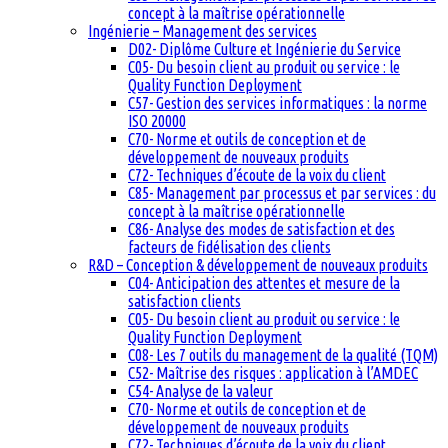
concept à la maîtrise opérationnelle
Ingénierie – Management des services
D02- Diplôme Culture et Ingénierie du Service
C05- Du besoin client au produit ou service : le
Quality Function Deployment
C57- Gestion des services informatiques : la norme
ISO 20000
C70- Norme et outils de conception et de
développement de nouveaux produits
C72- Techniques d’écoute de la voix du client
C85- Management par processus et par services : du
concept à la maîtrise opérationnelle
C86- Analyse des modes de satisfaction et des
facteurs de fidélisation des clients
R&D – Conception & développement de nouveaux produits
C04- Anticipation des attentes et mesure de la
satisfaction clients
C05- Du besoin client au produit ou service : le
Quality Function Deployment
C08- Les 7 outils du management de la qualité (TQM)
C52- Maîtrise des risques : application à l’AMDEC
C54- Analyse de la valeur
C70- Norme et outils de conception et de
développement de nouveaux produits
C72- Techniques d’écoute de la voix du client