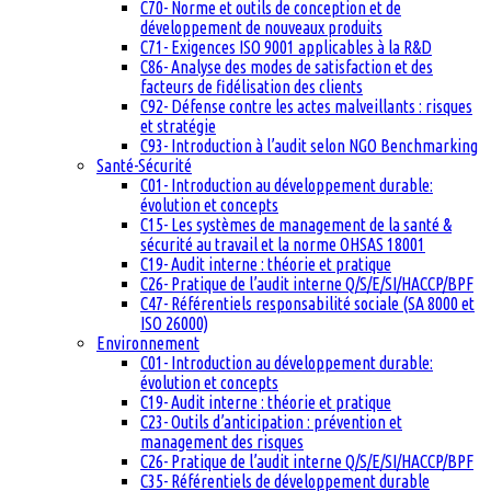
C70- Norme et outils de conception et de
développement de nouveaux produits
C71- Exigences ISO 9001 applicables à la R&D
C86- Analyse des modes de satisfaction et des
facteurs de fidélisation des clients
C92- Défense contre les actes malveillants : risques
et stratégie
C93- Introduction à l’audit selon NGO Benchmarking
Santé-Sécurité
C01- Introduction au développement durable:
évolution et concepts
C15- Les systèmes de management de la santé &
sécurité au travail et la norme OHSAS 18001
C19- Audit interne : théorie et pratique
C26- Pratique de l’audit interne Q/S/E/SI/HACCP/BPF
C47- Référentiels responsabilité sociale (SA 8000 et
ISO 26000)
Environnement
C01- Introduction au développement durable:
évolution et concepts
C19- Audit interne : théorie et pratique
C23- Outils d’anticipation : prévention et
management des risques
C26- Pratique de l’audit interne Q/S/E/SI/HACCP/BPF
C35- Référentiels de développement durable