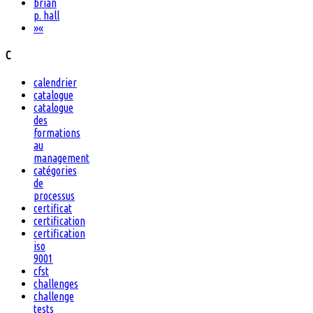
brian
p. hall
»
«
C
calendrier
catalogue
catalogue
des
formations
au
management
catégories
de
processus
certificat
certification
certification
iso
9001
cfst
challenges
challenge
tests