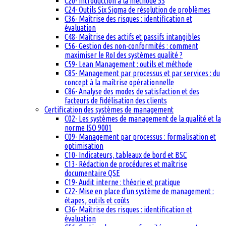
C20- Introduction à la méthode 5S
C24- Outils Six Sigma de résolution de problèmes
C36- Maîtrise des risques : identification et
évaluation
C48- Maîtrise des actifs et passifs intangibles
C56- Gestion des non-conformités : comment
maximiser le RoI des systèmes qualité ?
C59- Lean Management : outils et méthode
C85- Management par processus et par services : du
concept à la maîtrise opérationnelle
C86- Analyse des modes de satisfaction et des
facteurs de fidélisation des clients
Certification des systèmes de management
C02- Les systèmes de management de la qualité et la
norme ISO 9001
C09- Management par processus : formalisation et
optimisation
C10- Indicateurs, tableaux de bord et BSC
C13- Rédaction de procédures et maîtrise
documentaire QSE
C19- Audit interne : théorie et pratique
C22- Mise en place d’un système de management :
étapes, outils et coûts
C36- Maîtrise des risques : identification et
évaluation