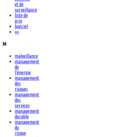
et de
surveillance
liste de
prix
logiciel
»
«
M
malveillance
management
de
l’énergie
management
des
risques
management
des
services
management
durable
management
du
risque