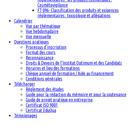
Cosmétovigilance
FT 096- Classification des produits et exigences
règlementaires : toxicologie et allégations
Calendrier
Vue par thématique
Vue hebdomadaire
Vue mensuelle
Questions pratiques
Processus d’inscription
Format des cours
Reconnaissance
Droits & Devoirs de l’Institut Optimum et des Candidats
Horaires et lieu des formations
Chèque annuel de formation / Aide au financement
Conditions générales
Télécharger
Réglement des études
Guide pour la rédaction du mémoire et pour la soutenance
Guide de projet pratique en entreprise
Certificat ISO 9001
Certificat EduQua
Témoignages