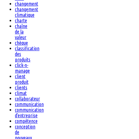
changement
changement
climatique
charte
chaîne
de la
valeur
chèque
classification
des
produits
click-n-
manage
client
produit
clients
climat
collaborateur
communication
communication
d'entreprise
compétence
conception
de
nouveaux