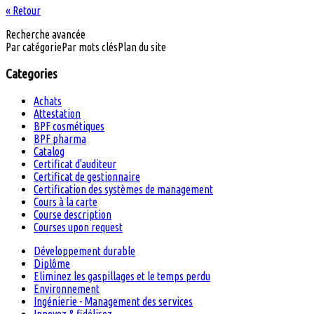
« Retour
Recherche avancée
Par catégorie
Par mots clés
Plan du site
Categories
Achats
Attestation
BPF cosmétiques
BPF pharma
Catalog
Certificat d'auditeur
Certificat de gestionnaire
Certification des systèmes de management
Cours à la carte
Course description
Courses upon request
Développement durable
Diplôme
Eliminez les gaspillages et le temps perdu
Environnement
Ingénierie - Management des services