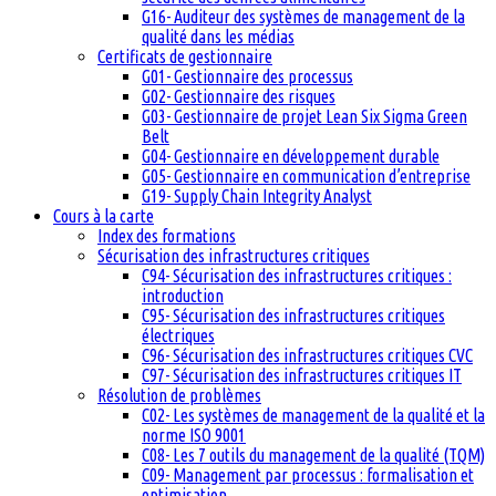
G16- Auditeur des systèmes de management de la
qualité dans les médias
Certificats de gestionnaire
G01- Gestionnaire des processus
G02- Gestionnaire des risques
G03- Gestionnaire de projet Lean Six Sigma Green
Belt
G04- Gestionnaire en développement durable
G05- Gestionnaire en communication d’entreprise
G19- Supply Chain Integrity Analyst
Cours à la carte
Index des formations
Sécurisation des infrastructures critiques
C94- Sécurisation des infrastructures critiques :
introduction
C95- Sécurisation des infrastructures critiques
électriques
C96- Sécurisation des infrastructures critiques CVC
C97- Sécurisation des infrastructures critiques IT
Résolution de problèmes
C02- Les systèmes de management de la qualité et la
norme ISO 9001
C08- Les 7 outils du management de la qualité (TQM)
C09- Management par processus : formalisation et
optimisation