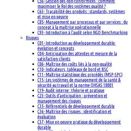
C56- Gestion des non-conformités : comment
maximiser le RoI des systèmes qualité ?
C63- Traçabilité des produits : standards, systèmes
et mise en oeuvre
C85- Management par processus et par services : du
concept à la maîtrise opérationnelle
C93- Introduction à l’audit selon NGO Benchmarking
Risques
C01- Introduction au développement durable:
évolution et concepts
C04- Anticipation des attentes et mesure de la
satisfaction clients
C06- Maîtrise des coûts liés à la non-qualité
C10- Indicateurs, tableaux de bord et BSC
C11- Maîtrise statistique des procédés (MSP-SPC)
C15- Les systèmes de management de la santé &
sécurité au travail et la norme OHSAS 18001
C19- Audit interne : théorie et pratique
C23- Outils d’anticipation : prévention et
management des risques
C35- Référentiels de développement durable
C36- Maîtrise des risques : identification et
évaluation
C37- Mise en oeuvre pratique du développement
durable