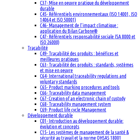
C37- Mise en oeuvre pratique du développement
durable
C45- Référentiels environnementaux (ISO 14001, ISO
14064 et ISO 50001)
C46- Management de l’impact climatique :
application du Bilan Carbone®
C47- Référentiels responsabilité sociale (SA 8000 et
ISO 26000)
Traçabilité
C49- Traçabilité des produits : bénéfices et
meilleures pratiques
C63- Traçabilité des produits : standards, systèmes
et mise en oeuvre
C64- International traceability regulations and
voluntary standards
C65- Product marking procedures and tools
C66- Traceability data management
C67- Creation of an electronic chain of custody
C68- Traceability management system
C69- Product life cycle Management
Développement durable
C01- Introduction au développement durable:
évolution et concepts
C15- Les systèmes de management de la santé &
sécurité au travail et la norme OHSAS 18001