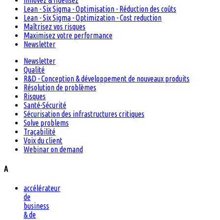
Innovez & fidélisez
Lean - Six Sigma - Optimisation - Réduction des coûts
Lean - Six Sigma - Optimization - Cost reduction
Maîtrisez vos risques
Maximisez votre performance
Newsletter
Newsletter
Qualité
R&D - Conception & développement de nouveaux produits
Résolution de problèmes
Risques
Santé-Sécurité
Sécurisation des infrastructures critiques
Solve problems
Traçabilité
Voix du client
Webinar on demand
A
accélérateur
de
business
& de