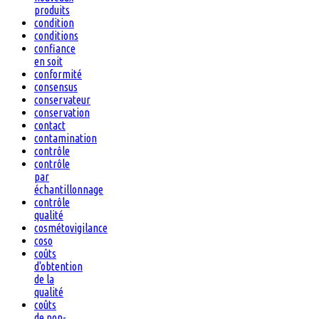
produits
condition
conditions
confiance
en soit
conformité
consensus
conservateur
conservation
contact
contamination
contrôle
contrôle
par
échantillonnage
contrôle
qualité
cosmétovigilance
coso
coûts
d'obtention
de la
qualité
coûts
de non-