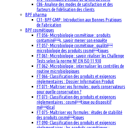
C86- Analyse des modes de satisfaction et des
facteurs de fidélisation des clients
BPF pharma
C31- BPF-GMP : Introduction aux Bonnes Pratiques
de Fabrication
BPF cosmétiques
FT 056- Microbiologie cosmétique : produits
contaminés, savoir mener son enquête
FT 057- Microbiologie cosmétique : qualité
microbiologie des produits cosmétiques
FT 061- Microbiologie : savoir réaliser les Challenge
Tests selon la norme NF EN ISO 11 930
FT 062- Microbiologie : internaliser les contrôles de
routine microbiologiques
FT 066- Classification des produits et exigences
règlementaires : Dossier Information Produit
FT 071- Maîtriser vos formules : quels conservateurs
pour quelle conservation ?
FT 073- Classification des produits et exigences
règlementaires : cosmétique ou dispositif
médical
FT 075- Maîtriser vos formules : études de stabilité
des produits cosmétiques
FT 090- Classification des produits et exigences
règlementaires : les produits cosmétiques :