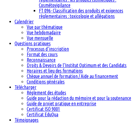
Cosmétovigilance
FT 096- Classification des produits et exigences
règlementaires : toxicologie et allégations
Calendrier
Vue par thématique
Vue hebdomadaire
Vue mensuelle
Questions pratiques
Processus d’inscription
Format des cours
Reconnaissance
Droits & Devoirs de l’Institut Optimum et des Candidats
Horaires et lieu des formations
Chèque annuel de formation / Aide au financement
Conditions générales
Télécharger
Réglement des études
Guide pour la rédaction du mémoire et pour la soutenance
Guide de projet pratique en entreprise
Certificat ISO 9001
Certificat EduQua
Témoignages