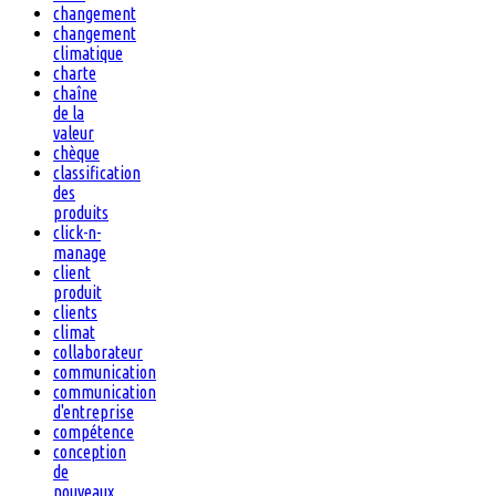
changement
changement
climatique
charte
chaîne
de la
valeur
chèque
classification
des
produits
click-n-
manage
client
produit
clients
climat
collaborateur
communication
communication
d'entreprise
compétence
conception
de
nouveaux