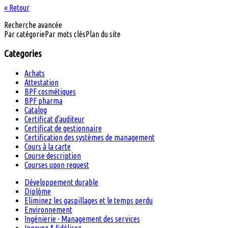
« Retour
Recherche avancée
Par catégorie
Par mots clés
Plan du site
Categories
Achats
Attestation
BPF cosmétiques
BPF pharma
Catalog
Certificat d'auditeur
Certificat de gestionnaire
Certification des systèmes de management
Cours à la carte
Course description
Courses upon request
Développement durable
Diplôme
Eliminez les gaspillages et le temps perdu
Environnement
Ingénierie - Management des services