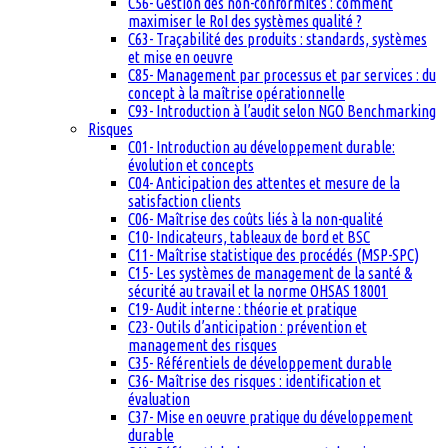
C56- Gestion des non-conformités : comment
maximiser le RoI des systèmes qualité ?
C63- Traçabilité des produits : standards, systèmes
et mise en oeuvre
C85- Management par processus et par services : du
concept à la maîtrise opérationnelle
C93- Introduction à l’audit selon NGO Benchmarking
Risques
C01- Introduction au développement durable:
évolution et concepts
C04- Anticipation des attentes et mesure de la
satisfaction clients
C06- Maîtrise des coûts liés à la non-qualité
C10- Indicateurs, tableaux de bord et BSC
C11- Maîtrise statistique des procédés (MSP-SPC)
C15- Les systèmes de management de la santé &
sécurité au travail et la norme OHSAS 18001
C19- Audit interne : théorie et pratique
C23- Outils d’anticipation : prévention et
management des risques
C35- Référentiels de développement durable
C36- Maîtrise des risques : identification et
évaluation
C37- Mise en oeuvre pratique du développement
durable