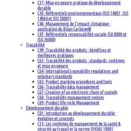
C37- Mise en oeuvre pratique du développement
durable
C45- Référentiels environnementaux (ISO 14001, ISO
14064 et ISO 50001)
C46- Management de l’impact climatique :
application du Bilan Carbone®
C47- Référentiels responsabilité sociale (SA 8000 et
ISO 26000)
Traçabilité
C49- Traçabilité des produits : bénéfices et
meilleures pratiques
C63- Traçabilité des produits : standards, systèmes
et mise en oeuvre
C64- International traceability regulations and
voluntary standards
C65- Product marking procedures and tools
C66- Traceability data management
C67- Creation of an electronic chain of custody
C68- Traceability management system
C69- Product life cycle Management
Développement durable
C01- Introduction au développement durable:
évolution et concepts
C15- Les systèmes de management de la santé &
sécurité au travail et la norme OHSAS 18001