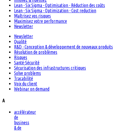
Innovez & fidélisez
Lean - Six Sigma - Optimisation - Réduction des coûts
Lean - Six Sigma - Optimization - Cost reduction
Maîtrisez vos risques
Maximisez votre performance
Newsletter
Newsletter
Qualité
R&D - Conception & développement de nouveaux produits
Résolution de problèmes
Risques
Santé-Sécurité
Sécurisation des infrastructures critiques
Solve problems
Traçabilité
Voix du client
Webinar on demand
A
accélérateur
de
business
& de