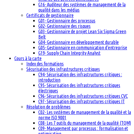
G16- Auditeur des systèmes de management de la
qualité dans les médias
Certificats de gestionnaire
G01- Gestionnaire des processus
G02- Gestionnaire des risques
G03- Gestionnaire de projet Lean Six Sigma Green
Belt
G04- Gestionnaire en développement durable
G05- Gestionnaire en communication d’entreprise
G19- Supply Chain Integrity Analyst
Cours à la carte
Index des formations
Sécurisation des infrastructures critiques
C94- Sécurisation des infrastructures critiques :
introduction
C95- Sécurisation des infrastructures critiques
électriques
C96- Sécurisation des infrastructures critiques CVC
C97- Sécurisation des infrastructures critiques IT
Résolution de problèmes
C02- Les systèmes de management de la qualité et la
norme ISO 9001
C08- Les 7 outils du management de la qualité (TQM)
C09- Management par processus : formalisation et
optimisation