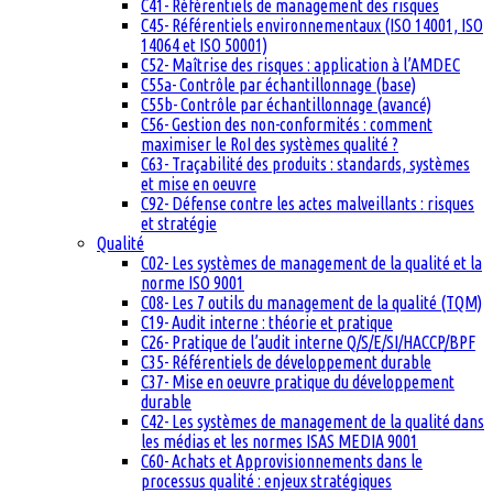
C41- Référentiels de management des risques
C45- Référentiels environnementaux (ISO 14001, ISO
14064 et ISO 50001)
C52- Maîtrise des risques : application à l’AMDEC
C55a- Contrôle par échantillonnage (base)
C55b- Contrôle par échantillonnage (avancé)
C56- Gestion des non-conformités : comment
maximiser le RoI des systèmes qualité ?
C63- Traçabilité des produits : standards, systèmes
et mise en oeuvre
C92- Défense contre les actes malveillants : risques
et stratégie
Qualité
C02- Les systèmes de management de la qualité et la
norme ISO 9001
C08- Les 7 outils du management de la qualité (TQM)
C19- Audit interne : théorie et pratique
C26- Pratique de l’audit interne Q/S/E/SI/HACCP/BPF
C35- Référentiels de développement durable
C37- Mise en oeuvre pratique du développement
durable
C42- Les systèmes de management de la qualité dans
les médias et les normes ISAS MEDIA 9001
C60- Achats et Approvisionnements dans le
processus qualité : enjeux stratégiques