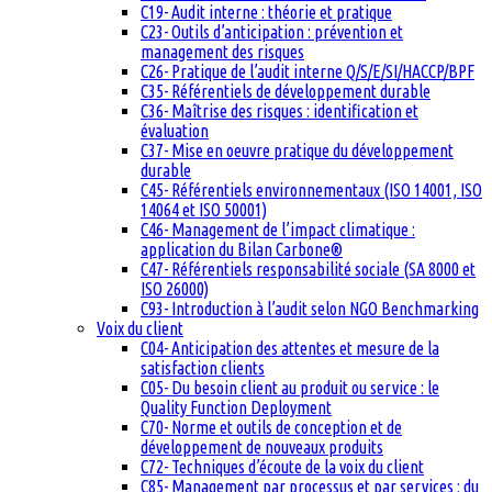
C19- Audit interne : théorie et pratique
C23- Outils d’anticipation : prévention et
management des risques
C26- Pratique de l’audit interne Q/S/E/SI/HACCP/BPF
C35- Référentiels de développement durable
C36- Maîtrise des risques : identification et
évaluation
C37- Mise en oeuvre pratique du développement
durable
C45- Référentiels environnementaux (ISO 14001, ISO
14064 et ISO 50001)
C46- Management de l’impact climatique :
application du Bilan Carbone®
C47- Référentiels responsabilité sociale (SA 8000 et
ISO 26000)
C93- Introduction à l’audit selon NGO Benchmarking
Voix du client
C04- Anticipation des attentes et mesure de la
satisfaction clients
C05- Du besoin client au produit ou service : le
Quality Function Deployment
C70- Norme et outils de conception et de
développement de nouveaux produits
C72- Techniques d’écoute de la voix du client
C85- Management par processus et par services : du