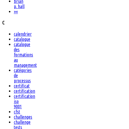
brian
p. hall
»
«
C
calendrier
catalogue
catalogue
des
formations
au
management
catégories
de
processus
certificat
certification
certification
iso
9001
cfst
challenges
challenge
tests