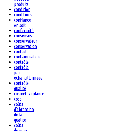
produits
condition
conditions
confiance
en soit
conformité
consensus
conservateur
conservation
contact
contamination
contrôle
contrôle
par
échantillonnage
contrôle
qualité
cosmétovigilance
coso
coûts
d'obtention
de la
qualité
coûts
de non-