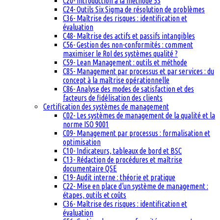
C20- Introduction à la méthode 5S
C24- Outils Six Sigma de résolution de problèmes
C36- Maîtrise des risques : identification et
évaluation
C48- Maîtrise des actifs et passifs intangibles
C56- Gestion des non-conformités : comment
maximiser le RoI des systèmes qualité ?
C59- Lean Management : outils et méthode
C85- Management par processus et par services : du
concept à la maîtrise opérationnelle
C86- Analyse des modes de satisfaction et des
facteurs de fidélisation des clients
Certification des systèmes de management
C02- Les systèmes de management de la qualité et la
norme ISO 9001
C09- Management par processus : formalisation et
optimisation
C10- Indicateurs, tableaux de bord et BSC
C13- Rédaction de procédures et maîtrise
documentaire QSE
C19- Audit interne : théorie et pratique
C22- Mise en place d’un système de management :
étapes, outils et coûts
C36- Maîtrise des risques : identification et
évaluation