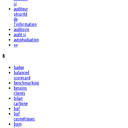
si
auditeur
sécurité
de
l'information
auditoire
audit si
autoévaluation
»
«
B
badge
balanced
scorecard
benchmarking
besoins
clients
bilan
carbone
bpf
bpf
cosmétiques
bpm