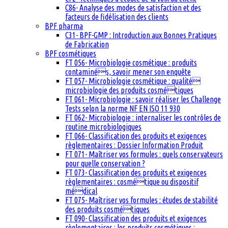
C86- Analyse des modes de satisfaction et des
facteurs de fidélisation des clients
BPF pharma
C31- BPF-GMP : Introduction aux Bonnes Pratiques
de Fabrication
BPF cosmétiques
FT 056- Microbiologie cosmétique : produits
contaminés, savoir mener son enquête
FT 057- Microbiologie cosmétique : qualité
microbiologie des produits cosmétiques
FT 061- Microbiologie : savoir réaliser les Challenge
Tests selon la norme NF EN ISO 11 930
FT 062- Microbiologie : internaliser les contrôles de
routine microbiologiques
FT 066- Classification des produits et exigences
règlementaires : Dossier Information Produit
FT 071- Maîtriser vos formules : quels conservateurs
pour quelle conservation ?
FT 073- Classification des produits et exigences
règlementaires : cosmétique ou dispositif
médical
FT 075- Maîtriser vos formules : études de stabilité
des produits cosmétiques
FT 090- Classification des produits et exigences
règlementaires : les produits cosmétiques :