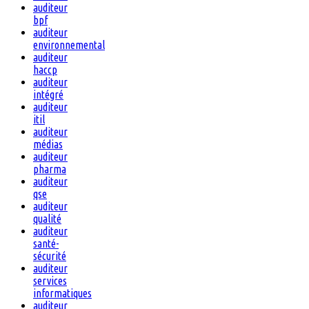
auditeur
bpf
auditeur
environnemental
auditeur
haccp
auditeur
intégré
auditeur
itil
auditeur
médias
auditeur
pharma
auditeur
qse
auditeur
qualité
auditeur
santé-
sécurité
auditeur
services
informatiques
auditeur