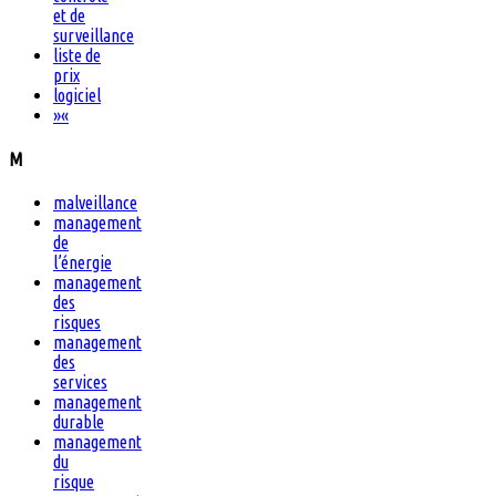
et de
surveillance
liste de
prix
logiciel
»
«
M
malveillance
management
de
l’énergie
management
des
risques
management
des
services
management
durable
management
du
risque