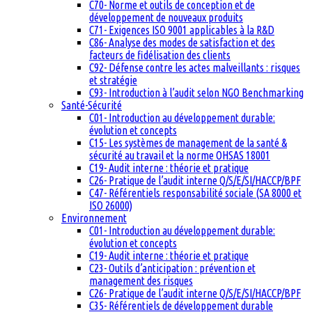
C70- Norme et outils de conception et de
développement de nouveaux produits
C71- Exigences ISO 9001 applicables à la R&D
C86- Analyse des modes de satisfaction et des
facteurs de fidélisation des clients
C92- Défense contre les actes malveillants : risques
et stratégie
C93- Introduction à l’audit selon NGO Benchmarking
Santé-Sécurité
C01- Introduction au développement durable:
évolution et concepts
C15- Les systèmes de management de la santé &
sécurité au travail et la norme OHSAS 18001
C19- Audit interne : théorie et pratique
C26- Pratique de l’audit interne Q/S/E/SI/HACCP/BPF
C47- Référentiels responsabilité sociale (SA 8000 et
ISO 26000)
Environnement
C01- Introduction au développement durable:
évolution et concepts
C19- Audit interne : théorie et pratique
C23- Outils d’anticipation : prévention et
management des risques
C26- Pratique de l’audit interne Q/S/E/SI/HACCP/BPF
C35- Référentiels de développement durable