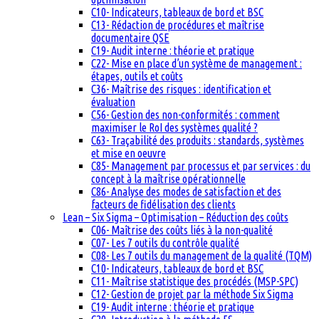
C10- Indicateurs, tableaux de bord et BSC
C13- Rédaction de procédures et maîtrise
documentaire QSE
C19- Audit interne : théorie et pratique
C22- Mise en place d’un système de management :
étapes, outils et coûts
C36- Maîtrise des risques : identification et
évaluation
C56- Gestion des non-conformités : comment
maximiser le RoI des systèmes qualité ?
C63- Traçabilité des produits : standards, systèmes
et mise en oeuvre
C85- Management par processus et par services : du
concept à la maîtrise opérationnelle
C86- Analyse des modes de satisfaction et des
facteurs de fidélisation des clients
Lean – Six Sigma – Optimisation – Réduction des coûts
C06- Maîtrise des coûts liés à la non-qualité
C07- Les 7 outils du contrôle qualité
C08- Les 7 outils du management de la qualité (TQM)
C10- Indicateurs, tableaux de bord et BSC
C11- Maîtrise statistique des procédés (MSP-SPC)
C12- Gestion de projet par la méthode Six Sigma
C19- Audit interne : théorie et pratique