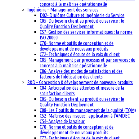
concept à la maîtrise opérationnelle
Ingénierie – Management des services
D02- Diplôme Culture et Ingénierie du Service
C05- Du besoin client au produit ou service : le
Quality Function Deployment
C57- Gestion des services informatiques : la norme
ISO 20000
C70- Norme et outils de conception et de
développement de nouveaux produits
C72- Techniques d’écoute de la voix du client
C85- Management par processus et par services : du
concept à la maîtrise opérationnelle
C86- Analyse des modes de satisfaction et des
facteurs de fidélisation des clients
R&D – Conception & développement de nouveaux produits
C04- Anticipation des attentes et mesure de la
satisfaction clients
C05- Du besoin client au produit ou service : le
Quality Function Deployment
C08- Les 7 outils du management de la qualité (TQM)
C52- Maîtrise des risques : application à l’AMDEC
C54- Analyse de la valeur
C70- Norme et outils de conception et de
développement de nouveaux produits
C72- Techniques d’écoute de la voix du client