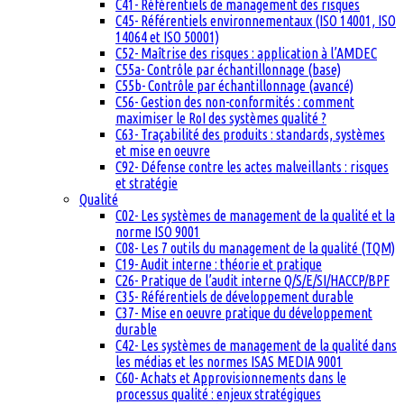
C41- Référentiels de management des risques
C45- Référentiels environnementaux (ISO 14001, ISO
14064 et ISO 50001)
C52- Maîtrise des risques : application à l’AMDEC
C55a- Contrôle par échantillonnage (base)
C55b- Contrôle par échantillonnage (avancé)
C56- Gestion des non-conformités : comment
maximiser le RoI des systèmes qualité ?
C63- Traçabilité des produits : standards, systèmes
et mise en oeuvre
C92- Défense contre les actes malveillants : risques
et stratégie
Qualité
C02- Les systèmes de management de la qualité et la
norme ISO 9001
C08- Les 7 outils du management de la qualité (TQM)
C19- Audit interne : théorie et pratique
C26- Pratique de l’audit interne Q/S/E/SI/HACCP/BPF
C35- Référentiels de développement durable
C37- Mise en oeuvre pratique du développement
durable
C42- Les systèmes de management de la qualité dans
les médias et les normes ISAS MEDIA 9001
C60- Achats et Approvisionnements dans le
processus qualité : enjeux stratégiques