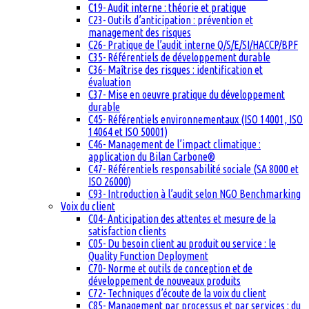
C19- Audit interne : théorie et pratique
C23- Outils d’anticipation : prévention et
management des risques
C26- Pratique de l’audit interne Q/S/E/SI/HACCP/BPF
C35- Référentiels de développement durable
C36- Maîtrise des risques : identification et
évaluation
C37- Mise en oeuvre pratique du développement
durable
C45- Référentiels environnementaux (ISO 14001, ISO
14064 et ISO 50001)
C46- Management de l’impact climatique :
application du Bilan Carbone®
C47- Référentiels responsabilité sociale (SA 8000 et
ISO 26000)
C93- Introduction à l’audit selon NGO Benchmarking
Voix du client
C04- Anticipation des attentes et mesure de la
satisfaction clients
C05- Du besoin client au produit ou service : le
Quality Function Deployment
C70- Norme et outils de conception et de
développement de nouveaux produits
C72- Techniques d’écoute de la voix du client
C85- Management par processus et par services : du