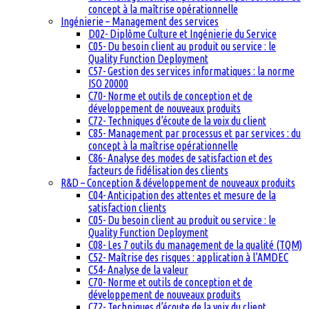
concept à la maîtrise opérationnelle
Ingénierie – Management des services
D02- Diplôme Culture et Ingénierie du Service
C05- Du besoin client au produit ou service : le
Quality Function Deployment
C57- Gestion des services informatiques : la norme
ISO 20000
C70- Norme et outils de conception et de
développement de nouveaux produits
C72- Techniques d’écoute de la voix du client
C85- Management par processus et par services : du
concept à la maîtrise opérationnelle
C86- Analyse des modes de satisfaction et des
facteurs de fidélisation des clients
R&D – Conception & développement de nouveaux produits
C04- Anticipation des attentes et mesure de la
satisfaction clients
C05- Du besoin client au produit ou service : le
Quality Function Deployment
C08- Les 7 outils du management de la qualité (TQM)
C52- Maîtrise des risques : application à l’AMDEC
C54- Analyse de la valeur
C70- Norme et outils de conception et de
développement de nouveaux produits
C72- Techniques d’écoute de la voix du client