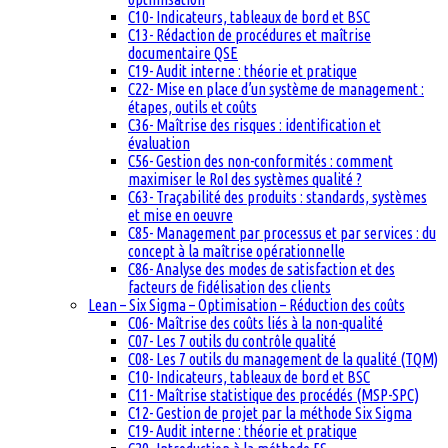
C10- Indicateurs, tableaux de bord et BSC
C13- Rédaction de procédures et maîtrise
documentaire QSE
C19- Audit interne : théorie et pratique
C22- Mise en place d’un système de management :
étapes, outils et coûts
C36- Maîtrise des risques : identification et
évaluation
C56- Gestion des non-conformités : comment
maximiser le RoI des systèmes qualité ?
C63- Traçabilité des produits : standards, systèmes
et mise en oeuvre
C85- Management par processus et par services : du
concept à la maîtrise opérationnelle
C86- Analyse des modes de satisfaction et des
facteurs de fidélisation des clients
Lean – Six Sigma – Optimisation – Réduction des coûts
C06- Maîtrise des coûts liés à la non-qualité
C07- Les 7 outils du contrôle qualité
C08- Les 7 outils du management de la qualité (TQM)
C10- Indicateurs, tableaux de bord et BSC
C11- Maîtrise statistique des procédés (MSP-SPC)
C12- Gestion de projet par la méthode Six Sigma
C19- Audit interne : théorie et pratique