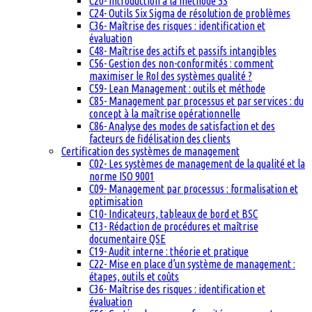
C20- Introduction à la méthode 5S
C24- Outils Six Sigma de résolution de problèmes
C36- Maîtrise des risques : identification et
évaluation
C48- Maîtrise des actifs et passifs intangibles
C56- Gestion des non-conformités : comment
maximiser le RoI des systèmes qualité ?
C59- Lean Management : outils et méthode
C85- Management par processus et par services : du
concept à la maîtrise opérationnelle
C86- Analyse des modes de satisfaction et des
facteurs de fidélisation des clients
Certification des systèmes de management
C02- Les systèmes de management de la qualité et la
norme ISO 9001
C09- Management par processus : formalisation et
optimisation
C10- Indicateurs, tableaux de bord et BSC
C13- Rédaction de procédures et maîtrise
documentaire QSE
C19- Audit interne : théorie et pratique
C22- Mise en place d’un système de management :
étapes, outils et coûts
C36- Maîtrise des risques : identification et
évaluation