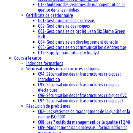
G16- Auditeur des systèmes de management de la
qualité dans les médias
Certificats de gestionnaire
G01- Gestionnaire des processus
G02- Gestionnaire des risques
G03- Gestionnaire de projet Lean Six Sigma Green
Belt
G04- Gestionnaire en développement durable
G05- Gestionnaire en communication d’entreprise
G19- Supply Chain Integrity Analyst
Cours à la carte
Index des formations
Sécurisation des infrastructures critiques
C94- Sécurisation des infrastructures critiques :
introduction
C95- Sécurisation des infrastructures critiques
électriques
C96- Sécurisation des infrastructures critiques CVC
C97- Sécurisation des infrastructures critiques IT
Résolution de problèmes
C02- Les systèmes de management de la qualité et la
norme ISO 9001
C08- Les 7 outils du management de la qualité (TQM)
C09- Management par processus : formalisation et
optimisation