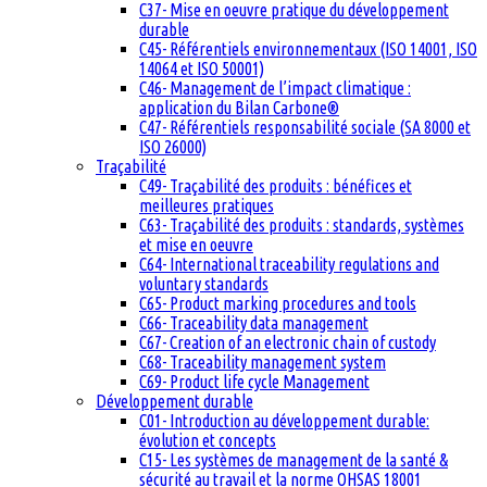
C37- Mise en oeuvre pratique du développement
durable
C45- Référentiels environnementaux (ISO 14001, ISO
14064 et ISO 50001)
C46- Management de l’impact climatique :
application du Bilan Carbone®
C47- Référentiels responsabilité sociale (SA 8000 et
ISO 26000)
Traçabilité
C49- Traçabilité des produits : bénéfices et
meilleures pratiques
C63- Traçabilité des produits : standards, systèmes
et mise en oeuvre
C64- International traceability regulations and
voluntary standards
C65- Product marking procedures and tools
C66- Traceability data management
C67- Creation of an electronic chain of custody
C68- Traceability management system
C69- Product life cycle Management
Développement durable
C01- Introduction au développement durable:
évolution et concepts
C15- Les systèmes de management de la santé &
sécurité au travail et la norme OHSAS 18001