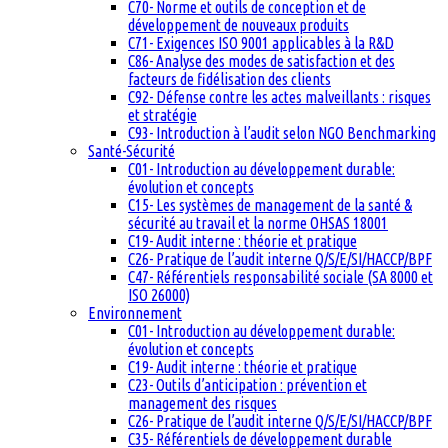
C70- Norme et outils de conception et de
développement de nouveaux produits
C71- Exigences ISO 9001 applicables à la R&D
C86- Analyse des modes de satisfaction et des
facteurs de fidélisation des clients
C92- Défense contre les actes malveillants : risques
et stratégie
C93- Introduction à l’audit selon NGO Benchmarking
Santé-Sécurité
C01- Introduction au développement durable:
évolution et concepts
C15- Les systèmes de management de la santé &
sécurité au travail et la norme OHSAS 18001
C19- Audit interne : théorie et pratique
C26- Pratique de l’audit interne Q/S/E/SI/HACCP/BPF
C47- Référentiels responsabilité sociale (SA 8000 et
ISO 26000)
Environnement
C01- Introduction au développement durable:
évolution et concepts
C19- Audit interne : théorie et pratique
C23- Outils d’anticipation : prévention et
management des risques
C26- Pratique de l’audit interne Q/S/E/SI/HACCP/BPF
C35- Référentiels de développement durable