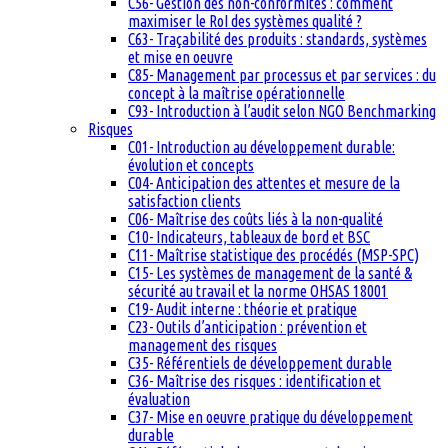
C56- Gestion des non-conformités : comment
maximiser le RoI des systèmes qualité ?
C63- Traçabilité des produits : standards, systèmes
et mise en oeuvre
C85- Management par processus et par services : du
concept à la maîtrise opérationnelle
C93- Introduction à l’audit selon NGO Benchmarking
Risques
C01- Introduction au développement durable:
évolution et concepts
C04- Anticipation des attentes et mesure de la
satisfaction clients
C06- Maîtrise des coûts liés à la non-qualité
C10- Indicateurs, tableaux de bord et BSC
C11- Maîtrise statistique des procédés (MSP-SPC)
C15- Les systèmes de management de la santé &
sécurité au travail et la norme OHSAS 18001
C19- Audit interne : théorie et pratique
C23- Outils d’anticipation : prévention et
management des risques
C35- Référentiels de développement durable
C36- Maîtrise des risques : identification et
évaluation
C37- Mise en oeuvre pratique du développement
durable