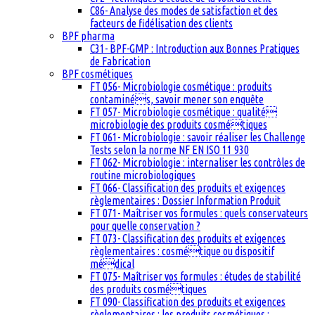
C86- Analyse des modes de satisfaction et des
facteurs de fidélisation des clients
BPF pharma
C31- BPF-GMP : Introduction aux Bonnes Pratiques
de Fabrication
BPF cosmétiques
FT 056- Microbiologie cosmétique : produits
contaminés, savoir mener son enquête
FT 057- Microbiologie cosmétique : qualité
microbiologie des produits cosmétiques
FT 061- Microbiologie : savoir réaliser les Challenge
Tests selon la norme NF EN ISO 11 930
FT 062- Microbiologie : internaliser les contrôles de
routine microbiologiques
FT 066- Classification des produits et exigences
règlementaires : Dossier Information Produit
FT 071- Maîtriser vos formules : quels conservateurs
pour quelle conservation ?
FT 073- Classification des produits et exigences
règlementaires : cosmétique ou dispositif
médical
FT 075- Maîtriser vos formules : études de stabilité
des produits cosmétiques
FT 090- Classification des produits et exigences
règlementaires : les produits cosmétiques :