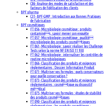
C86- Analyse des modes de satisfaction et des
facteurs de fidélisation des clients
BPF pharma
C31- BPF-GMP : Introduction aux Bonnes Pratiques
de Fabrication
BPF cosmétiques
FT 056- Microbiologie cosmétique : produits
contaminés, savoir mener son enquête
FT 057- Microbiologie cosmétique : qualité
microbiologie des produits cosmétiques
FT 061- Microbiologie : savoir réaliser les Challenge
Tests selon la norme NF EN ISO 11 930
FT 062- Microbiologie : internaliser les contrôles de
routine microbiologiques
FT 066- Classification des produits et exigences
règlementaires : Dossier Information Produit
FT 071- Maîtriser vos formules : quels conservateurs
pour quelle conservation ?
FT 073- Classification des produits et exigences
règlementaires : cosmétique ou dispositif
médical
FT 075- Maîtriser vos formules : études de stabilité
des produits cosmétiques
FT 090- Classification des produits et exigences
règlementaires : les produits cosmétiques :