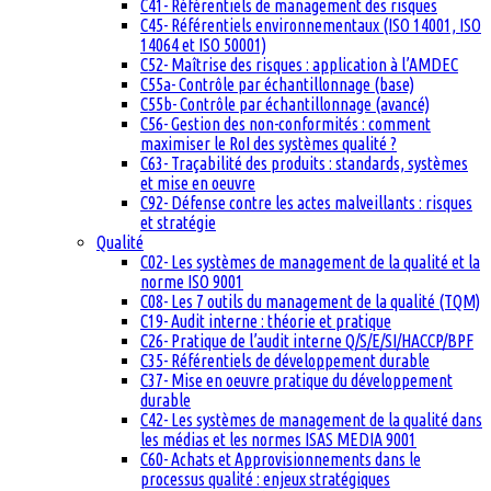
C41- Référentiels de management des risques
C45- Référentiels environnementaux (ISO 14001, ISO
14064 et ISO 50001)
C52- Maîtrise des risques : application à l’AMDEC
C55a- Contrôle par échantillonnage (base)
C55b- Contrôle par échantillonnage (avancé)
C56- Gestion des non-conformités : comment
maximiser le RoI des systèmes qualité ?
C63- Traçabilité des produits : standards, systèmes
et mise en oeuvre
C92- Défense contre les actes malveillants : risques
et stratégie
Qualité
C02- Les systèmes de management de la qualité et la
norme ISO 9001
C08- Les 7 outils du management de la qualité (TQM)
C19- Audit interne : théorie et pratique
C26- Pratique de l’audit interne Q/S/E/SI/HACCP/BPF
C35- Référentiels de développement durable
C37- Mise en oeuvre pratique du développement
durable
C42- Les systèmes de management de la qualité dans
les médias et les normes ISAS MEDIA 9001
C60- Achats et Approvisionnements dans le
processus qualité : enjeux stratégiques