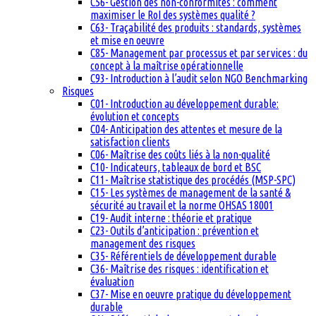
C56- Gestion des non-conformités : comment
maximiser le RoI des systèmes qualité ?
C63- Traçabilité des produits : standards, systèmes
et mise en oeuvre
C85- Management par processus et par services : du
concept à la maîtrise opérationnelle
C93- Introduction à l’audit selon NGO Benchmarking
Risques
C01- Introduction au développement durable:
évolution et concepts
C04- Anticipation des attentes et mesure de la
satisfaction clients
C06- Maîtrise des coûts liés à la non-qualité
C10- Indicateurs, tableaux de bord et BSC
C11- Maîtrise statistique des procédés (MSP-SPC)
C15- Les systèmes de management de la santé &
sécurité au travail et la norme OHSAS 18001
C19- Audit interne : théorie et pratique
C23- Outils d’anticipation : prévention et
management des risques
C35- Référentiels de développement durable
C36- Maîtrise des risques : identification et
évaluation
C37- Mise en oeuvre pratique du développement
durable