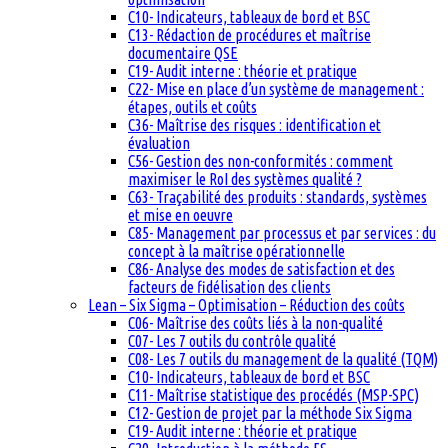
C10- Indicateurs, tableaux de bord et BSC
C13- Rédaction de procédures et maîtrise
documentaire QSE
C19- Audit interne : théorie et pratique
C22- Mise en place d’un système de management :
étapes, outils et coûts
C36- Maîtrise des risques : identification et
évaluation
C56- Gestion des non-conformités : comment
maximiser le RoI des systèmes qualité ?
C63- Traçabilité des produits : standards, systèmes
et mise en oeuvre
C85- Management par processus et par services : du
concept à la maîtrise opérationnelle
C86- Analyse des modes de satisfaction et des
facteurs de fidélisation des clients
Lean – Six Sigma – Optimisation – Réduction des coûts
C06- Maîtrise des coûts liés à la non-qualité
C07- Les 7 outils du contrôle qualité
C08- Les 7 outils du management de la qualité (TQM)
C10- Indicateurs, tableaux de bord et BSC
C11- Maîtrise statistique des procédés (MSP-SPC)
C12- Gestion de projet par la méthode Six Sigma
C19- Audit interne : théorie et pratique