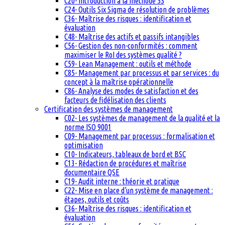
C20- Introduction à la méthode 5S
C24- Outils Six Sigma de résolution de problèmes
C36- Maîtrise des risques : identification et
évaluation
C48- Maîtrise des actifs et passifs intangibles
C56- Gestion des non-conformités : comment
maximiser le RoI des systèmes qualité ?
C59- Lean Management : outils et méthode
C85- Management par processus et par services : du
concept à la maîtrise opérationnelle
C86- Analyse des modes de satisfaction et des
facteurs de fidélisation des clients
Certification des systèmes de management
C02- Les systèmes de management de la qualité et la
norme ISO 9001
C09- Management par processus : formalisation et
optimisation
C10- Indicateurs, tableaux de bord et BSC
C13- Rédaction de procédures et maîtrise
documentaire QSE
C19- Audit interne : théorie et pratique
C22- Mise en place d’un système de management :
étapes, outils et coûts
C36- Maîtrise des risques : identification et
évaluation