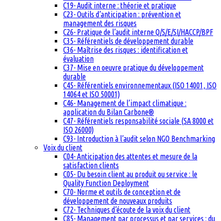
C19- Audit interne : théorie et pratique
C23- Outils d’anticipation : prévention et
management des risques
C26- Pratique de l’audit interne Q/S/E/SI/HACCP/BPF
C35- Référentiels de développement durable
C36- Maîtrise des risques : identification et
évaluation
C37- Mise en oeuvre pratique du développement
durable
C45- Référentiels environnementaux (ISO 14001, ISO
14064 et ISO 50001)
C46- Management de l’impact climatique :
application du Bilan Carbone®
C47- Référentiels responsabilité sociale (SA 8000 et
ISO 26000)
C93- Introduction à l’audit selon NGO Benchmarking
Voix du client
C04- Anticipation des attentes et mesure de la
satisfaction clients
C05- Du besoin client au produit ou service : le
Quality Function Deployment
C70- Norme et outils de conception et de
développement de nouveaux produits
C72- Techniques d’écoute de la voix du client
C85- Management par processus et par services : du