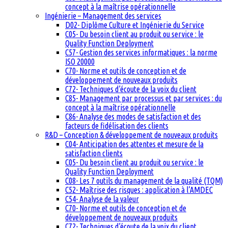
concept à la maîtrise opérationnelle
Ingénierie – Management des services
D02- Diplôme Culture et Ingénierie du Service
C05- Du besoin client au produit ou service : le
Quality Function Deployment
C57- Gestion des services informatiques : la norme
ISO 20000
C70- Norme et outils de conception et de
développement de nouveaux produits
C72- Techniques d’écoute de la voix du client
C85- Management par processus et par services : du
concept à la maîtrise opérationnelle
C86- Analyse des modes de satisfaction et des
facteurs de fidélisation des clients
R&D – Conception & développement de nouveaux produits
C04- Anticipation des attentes et mesure de la
satisfaction clients
C05- Du besoin client au produit ou service : le
Quality Function Deployment
C08- Les 7 outils du management de la qualité (TQM)
C52- Maîtrise des risques : application à l’AMDEC
C54- Analyse de la valeur
C70- Norme et outils de conception et de
développement de nouveaux produits
C72- Techniques d’écoute de la voix du client