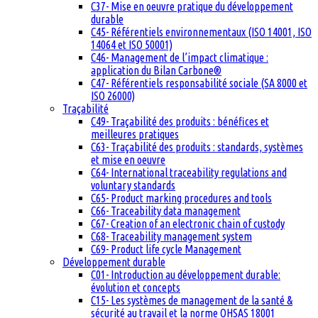
C37- Mise en oeuvre pratique du développement
durable
C45- Référentiels environnementaux (ISO 14001, ISO
14064 et ISO 50001)
C46- Management de l’impact climatique :
application du Bilan Carbone®
C47- Référentiels responsabilité sociale (SA 8000 et
ISO 26000)
Traçabilité
C49- Traçabilité des produits : bénéfices et
meilleures pratiques
C63- Traçabilité des produits : standards, systèmes
et mise en oeuvre
C64- International traceability regulations and
voluntary standards
C65- Product marking procedures and tools
C66- Traceability data management
C67- Creation of an electronic chain of custody
C68- Traceability management system
C69- Product life cycle Management
Développement durable
C01- Introduction au développement durable:
évolution et concepts
C15- Les systèmes de management de la santé &
sécurité au travail et la norme OHSAS 18001