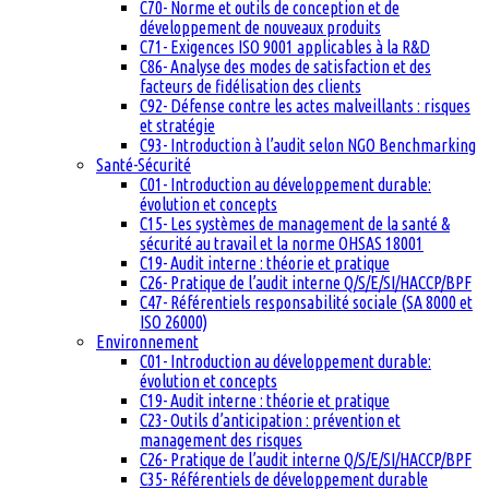
C70- Norme et outils de conception et de
développement de nouveaux produits
C71- Exigences ISO 9001 applicables à la R&D
C86- Analyse des modes de satisfaction et des
facteurs de fidélisation des clients
C92- Défense contre les actes malveillants : risques
et stratégie
C93- Introduction à l’audit selon NGO Benchmarking
Santé-Sécurité
C01- Introduction au développement durable:
évolution et concepts
C15- Les systèmes de management de la santé &
sécurité au travail et la norme OHSAS 18001
C19- Audit interne : théorie et pratique
C26- Pratique de l’audit interne Q/S/E/SI/HACCP/BPF
C47- Référentiels responsabilité sociale (SA 8000 et
ISO 26000)
Environnement
C01- Introduction au développement durable:
évolution et concepts
C19- Audit interne : théorie et pratique
C23- Outils d’anticipation : prévention et
management des risques
C26- Pratique de l’audit interne Q/S/E/SI/HACCP/BPF
C35- Référentiels de développement durable