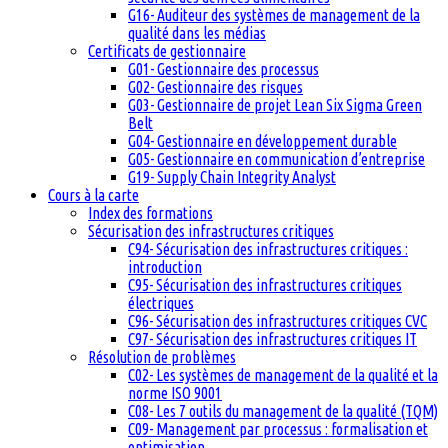
G16- Auditeur des systèmes de management de la
qualité dans les médias
Certificats de gestionnaire
G01- Gestionnaire des processus
G02- Gestionnaire des risques
G03- Gestionnaire de projet Lean Six Sigma Green
Belt
G04- Gestionnaire en développement durable
G05- Gestionnaire en communication d’entreprise
G19- Supply Chain Integrity Analyst
Cours à la carte
Index des formations
Sécurisation des infrastructures critiques
C94- Sécurisation des infrastructures critiques :
introduction
C95- Sécurisation des infrastructures critiques
électriques
C96- Sécurisation des infrastructures critiques CVC
C97- Sécurisation des infrastructures critiques IT
Résolution de problèmes
C02- Les systèmes de management de la qualité et la
norme ISO 9001
C08- Les 7 outils du management de la qualité (TQM)
C09- Management par processus : formalisation et
optimisation