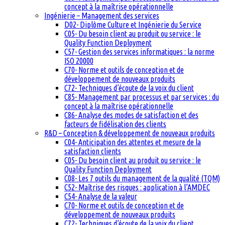
concept à la maîtrise opérationnelle
Ingénierie – Management des services
D02- Diplôme Culture et Ingénierie du Service
C05- Du besoin client au produit ou service : le
Quality Function Deployment
C57- Gestion des services informatiques : la norme
ISO 20000
C70- Norme et outils de conception et de
développement de nouveaux produits
C72- Techniques d’écoute de la voix du client
C85- Management par processus et par services : du
concept à la maîtrise opérationnelle
C86- Analyse des modes de satisfaction et des
facteurs de fidélisation des clients
R&D – Conception & développement de nouveaux produits
C04- Anticipation des attentes et mesure de la
satisfaction clients
C05- Du besoin client au produit ou service : le
Quality Function Deployment
C08- Les 7 outils du management de la qualité (TQM)
C52- Maîtrise des risques : application à l’AMDEC
C54- Analyse de la valeur
C70- Norme et outils de conception et de
développement de nouveaux produits
C72- Techniques d’écoute de la voix du client