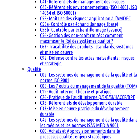
C41- Référentiels de management des risques
C45- Référentiels environnementaux (ISO 14001, ISO
14064 et ISO 50001)
C52- Maîtrise des risques : application à l’AMDEC
C55a- Contrôle par échantillonnage (base)
C55b- Contrôle par échantillonnage (avancé)
C56- Gestion des non-conformités : comment
maximiser le RoI des systèmes qualité ?
C63- Traçabilité des produits : standards, systèmes
et mise en oeuvre
C92- Défense contre les actes malveillants : risques
et stratégie
Qualité
C02- Les systèmes de management de la qualité et la
norme ISO 9001
C08- Les 7 outils du management de la qualité (TQM)
C19- Audit interne : théorie et pratique
C26- Pratique de l’audit interne Q/S/E/SI/HACCP/BPF
C35- Référentiels de développement durable
C37- Mise en oeuvre pratique du développement
durable
C42- Les systèmes de management de la qualité dans
les médias et les normes ISAS MEDIA 9001
C60- Achats et Approvisionnements dans le
processus qualité : enjeux stratégiques