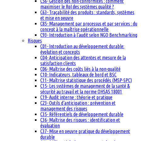
C56- Gestion des non-conformités : comment
maximiser le RoI des systèmes qualité ?
C63- Traçabilité des produits : standards, systèmes
et mise en oeuvre
C85- Management par processus et par services : du
concept à la maîtrise opérationnelle
C93- Introduction à l’audit selon NGO Benchmarking
Risques
C01- Introduction au développement durable:
évolution et concepts
C04- Anticipation des attentes et mesure de la
satisfaction clients
C06- Maîtrise des coûts liés à la non-qualité
C10- Indicateurs, tableaux de bord et BSC
C11- Maîtrise statistique des procédés (MSP-SPC)
C15- Les systèmes de management de la santé &
sécurité au travail et la norme OHSAS 18001
C19- Audit interne : théorie et pratique
C23- Outils d’anticipation : prévention et
management des risques
C35- Référentiels de développement durable
C36- Maîtrise des risques : identification et
évaluation
C37- Mise en oeuvre pratique du développement
durable