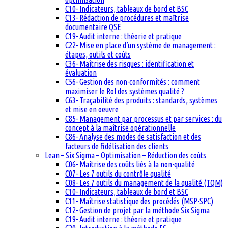
C10- Indicateurs, tableaux de bord et BSC
C13- Rédaction de procédures et maîtrise
documentaire QSE
C19- Audit interne : théorie et pratique
C22- Mise en place d’un système de management :
étapes, outils et coûts
C36- Maîtrise des risques : identification et
évaluation
C56- Gestion des non-conformités : comment
maximiser le RoI des systèmes qualité ?
C63- Traçabilité des produits : standards, systèmes
et mise en oeuvre
C85- Management par processus et par services : du
concept à la maîtrise opérationnelle
C86- Analyse des modes de satisfaction et des
facteurs de fidélisation des clients
Lean – Six Sigma – Optimisation – Réduction des coûts
C06- Maîtrise des coûts liés à la non-qualité
C07- Les 7 outils du contrôle qualité
C08- Les 7 outils du management de la qualité (TQM)
C10- Indicateurs, tableaux de bord et BSC
C11- Maîtrise statistique des procédés (MSP-SPC)
C12- Gestion de projet par la méthode Six Sigma
C19- Audit interne : théorie et pratique