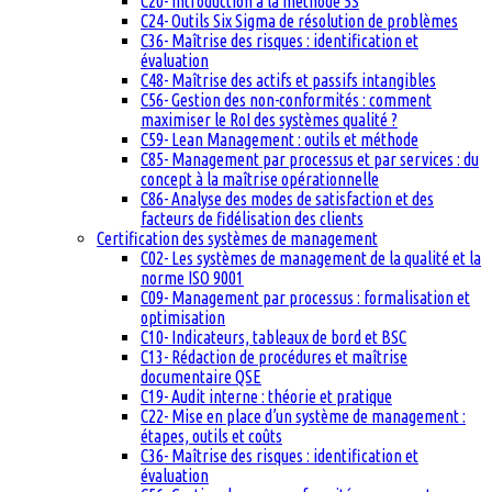
C20- Introduction à la méthode 5S
C24- Outils Six Sigma de résolution de problèmes
C36- Maîtrise des risques : identification et
évaluation
C48- Maîtrise des actifs et passifs intangibles
C56- Gestion des non-conformités : comment
maximiser le RoI des systèmes qualité ?
C59- Lean Management : outils et méthode
C85- Management par processus et par services : du
concept à la maîtrise opérationnelle
C86- Analyse des modes de satisfaction et des
facteurs de fidélisation des clients
Certification des systèmes de management
C02- Les systèmes de management de la qualité et la
norme ISO 9001
C09- Management par processus : formalisation et
optimisation
C10- Indicateurs, tableaux de bord et BSC
C13- Rédaction de procédures et maîtrise
documentaire QSE
C19- Audit interne : théorie et pratique
C22- Mise en place d’un système de management :
étapes, outils et coûts
C36- Maîtrise des risques : identification et
évaluation