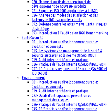
C70- Norme et outils de conception et de
développement de nouveaux produits
C71- Exigences ISO 9001 applicables à la R&D
C86- Analyse des modes de satisfaction et des
facteurs de fidélisation des clients
C92- Défense contre les actes malveillants : risques
et stratégie
C93- Introduction à l’audit selon NGO Benchmarking
Santé-Sécurité
C01- Introduction au développement durable:
évolution et concepts
C15- Les systèmes de management de la santé &
sécurité au travail et la norme OHSAS 18001
C19- Audit interne : théorie et pratique
C26- Pratique de l’audit interne Q/S/E/SI/HACCP/BPF
C47- Référentiels responsabilité sociale (SA 8000 et
ISO 26000)
Environnement
C01- Introduction au développement durable:
évolution et concepts
C19- Audit interne : théorie et pratique
C23- Outils d’anticipation : prévention et
management des risques
C26- Pratique de l’audit interne Q/S/E/SI/HACCP/BPF
C35- Référentiels de développement durable