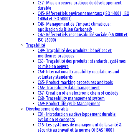
C37- Mise en oeuvre pratique du développement
durable
C45- Référentiels environnementaux (ISO 14001, ISO
14064 et ISO 50001)
C46- Management de l’impact climatique :
application du Bilan Carbone®
C47- Référentiels responsabilité sociale (SA 8000 et
ISO 26000)
Traçabilité
C49- Traçabilité des produits : bénéfices et
meilleures pratiques
C63- Traçabilité des produits : standards, systèmes
et mise en oeuvre
C64- International traceability regulations and
voluntary standards
C65- Product marking procedures and tools
C66- Traceability data management
C67- Creation of an electronic chain of custody
C68- Traceability management system
C69- Product life cycle Management
Développement durable
C01- Introduction au développement durable:
évolution et concepts
C15- Les systèmes de management de la santé &
sécurité au travail et la norme OHSAS 18001