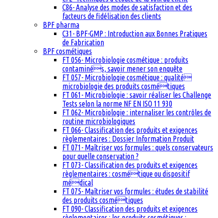
C86- Analyse des modes de satisfaction et des
facteurs de fidélisation des clients
BPF pharma
C31- BPF-GMP : Introduction aux Bonnes Pratiques
de Fabrication
BPF cosmétiques
FT 056- Microbiologie cosmétique : produits
contaminés, savoir mener son enquête
FT 057- Microbiologie cosmétique : qualité
microbiologie des produits cosmétiques
FT 061- Microbiologie : savoir réaliser les Challenge
Tests selon la norme NF EN ISO 11 930
FT 062- Microbiologie : internaliser les contrôles de
routine microbiologiques
FT 066- Classification des produits et exigences
règlementaires : Dossier Information Produit
FT 071- Maîtriser vos formules : quels conservateurs
pour quelle conservation ?
FT 073- Classification des produits et exigences
règlementaires : cosmétique ou dispositif
médical
FT 075- Maîtriser vos formules : études de stabilité
des produits cosmétiques
FT 090- Classification des produits et exigences
règlementaires : les produits cosmétiques :