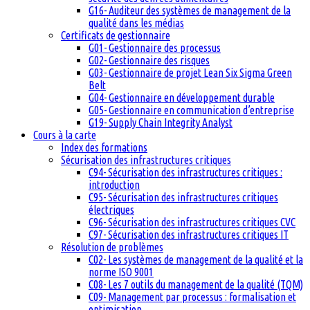
G16- Auditeur des systèmes de management de la
qualité dans les médias
Certificats de gestionnaire
G01- Gestionnaire des processus
G02- Gestionnaire des risques
G03- Gestionnaire de projet Lean Six Sigma Green
Belt
G04- Gestionnaire en développement durable
G05- Gestionnaire en communication d’entreprise
G19- Supply Chain Integrity Analyst
Cours à la carte
Index des formations
Sécurisation des infrastructures critiques
C94- Sécurisation des infrastructures critiques :
introduction
C95- Sécurisation des infrastructures critiques
électriques
C96- Sécurisation des infrastructures critiques CVC
C97- Sécurisation des infrastructures critiques IT
Résolution de problèmes
C02- Les systèmes de management de la qualité et la
norme ISO 9001
C08- Les 7 outils du management de la qualité (TQM)
C09- Management par processus : formalisation et
optimisation