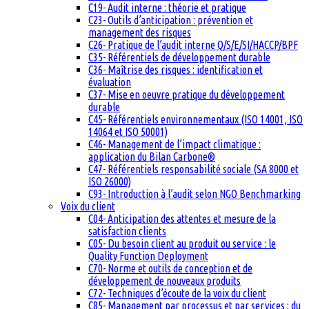
C19- Audit interne : théorie et pratique
C23- Outils d’anticipation : prévention et
management des risques
C26- Pratique de l’audit interne Q/S/E/SI/HACCP/BPF
C35- Référentiels de développement durable
C36- Maîtrise des risques : identification et
évaluation
C37- Mise en oeuvre pratique du développement
durable
C45- Référentiels environnementaux (ISO 14001, ISO
14064 et ISO 50001)
C46- Management de l’impact climatique :
application du Bilan Carbone®
C47- Référentiels responsabilité sociale (SA 8000 et
ISO 26000)
C93- Introduction à l’audit selon NGO Benchmarking
Voix du client
C04- Anticipation des attentes et mesure de la
satisfaction clients
C05- Du besoin client au produit ou service : le
Quality Function Deployment
C70- Norme et outils de conception et de
développement de nouveaux produits
C72- Techniques d’écoute de la voix du client
C85- Management par processus et par services : du